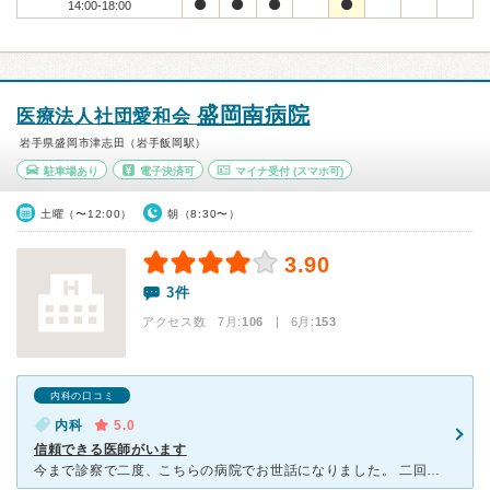
14:00-18:00
盛岡南病院
医療法人社団愛和会
岩手県盛岡市津志田（岩手飯岡駅）
駐車場あり
電子決済可
マイナ受付
(スマホ可)
土曜（〜12:00）
朝（8:30〜）
3.90
3件
アクセス数 7月:
106
| 6月:
153
内科の口コミ
内科
5.0
信頼できる医師がいます
今まで診察で二度、こちらの病院でお世話になりました。 二回とも田村先生という男性医師で、丁寧で詳しく説明をして頂き信頼のできる先生だと思います。 薬についても、人体へ及ぼす危険性を考慮して