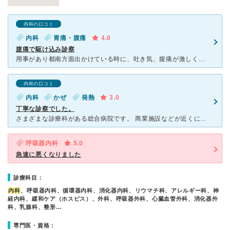
内科の口コミ
内科
胃痛・腹痛
4.0
腹痛で駆け込み診察
用事があり都南方面出かけている時に、吐き気、腹痛が激しく、最寄りのこの病院を受診しました。腹痛が激しかったことを受付に話すと早く診察をしていただけました。内科の先生はとても優しく問診をしてくれました。
内科の口コミ
内科
かぜ
発熱
3.0
丁寧な診察でした。
さまざまな診療科がある総合病院です。 商業施設などが近くにある地域に立地していますが、少し離れているので周辺は比較的のどかです。 建物は新しく清潔感があります。 大きな駐車場も敷地内にあり、具合
呼吸器内科
5.0
急速に悪くなりました
診療科目：
内科
、呼吸器内科、循環器内科、消化器内科、リウマチ科、アレルギー科、神
経内科、緩和ケア（ホスピス）、外科、呼吸器外科、心臓血管外科、消化器外
科、乳腺科、整形…
専門医・資格：