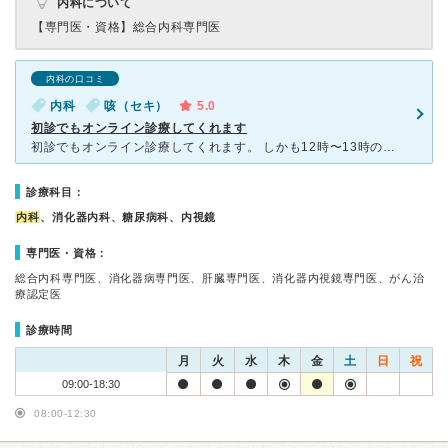
内科について
【専門医・資格】
総合内科専門医
内科の口コミ
内科
咳（セキ）
5.0
初診でもオンライン診療してくれます
初診でもオンライン診療してくれます。 しかも12時〜13時の間もやっているので、昼休みに診察を受けれます。自宅近くの薬局に処方箋を送ってもらって、会社帰りに受け取れるので凄く助かりました。 忙しく
診療科目：
内科
、消化器内科、糖尿病科、内視鏡
専門医・資格：
総合内科専門医、消化器病専門医、肝臓専門医、消化器内視鏡専門医、がん治
療認定医
診療時間
月
火
水
木
金
土
日
祝
09:00-18:30
08:00-12:30