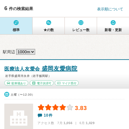
6
件の検索結果
表示順について
標準
★の数
レビュー数
新着・更新
駅周辺
盛岡友愛病院
医療法人友愛会
岩手県盛岡市永井（岩手飯岡駅）
駐車場あり
電子決済可
マイナ受付
土曜（〜12:30）
3.83
10件
アクセス数 7月:
1,056
| 6月:
1,029