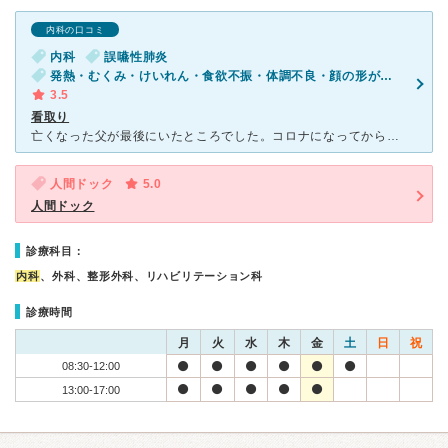
内科の口コミ
内科
誤嚥性肺炎
発熱・むくみ・けいれん・食欲不振・体調不良・顔の形がおかしい・ゆがみ・麻痺・血圧が高い・体重減少
3.5
看取り
亡くなった父が最後にいたところでした。コロナになってからだんだん食欲も落ちてきて誤嚥性肺炎起こして他の病院から転院しました。 家での看取りを希望しましたが、急変してしまいました。 最後まで
人間ドック
5.0
人間ドック
診療科目：
内科
、外科、整形外科、リハビリテーション科
診療時間
月
火
水
木
金
土
日
祝
08:30-12:00
13:00-17:00