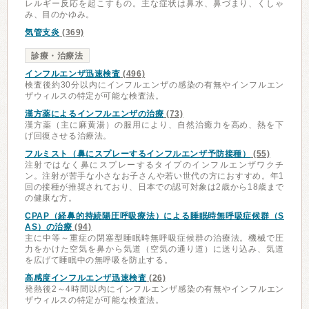
レルギー反応を起こすもの。主な症状は鼻水、鼻づまり、くしゃ
み、目のかゆみ。
気管支炎
(369)
診療・治療法
インフルエンザ迅速検査
(496)
検査後約30分以内にインフルエンザの感染の有無やインフルエン
ザウィルスの特定が可能な検査法。
漢方薬によるインフルエンザの治療
(73)
漢方薬（主に麻黄湯）の服用により、自然治癒力を高め、熱を下
げ回復させる治療法。
フルミスト（鼻にスプレーするインフルエンザ予防接種）
(55)
注射ではなく鼻にスプレーするタイプのインフルエンザワクチ
ン。注射が苦手な小さなお子さんや若い世代の方におすすめ。年1
回の接種が推奨されており、日本での認可対象は2歳から18歳まで
の健康な方。
CPAP（経鼻的持続陽圧呼吸療法）による睡眠時無呼吸症候群（S
AS）の治療
(94)
主に中等～重症の閉塞型睡眠時無呼吸症候群の治療法。機械で圧
力をかけた空気を鼻から気道（空気の通り道）に送り込み、気道
を広げて睡眠中の無呼吸を防止する。
高感度インフルエンザ迅速検査
(26)
発熱後2～4時間以内にインフルエンザ感染の有無やインフルエン
ザウィルスの特定が可能な検査法。