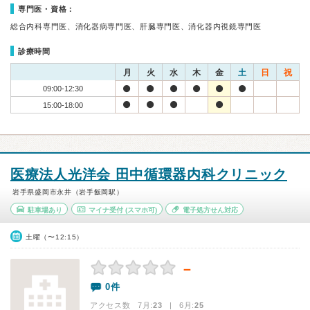
専門医・資格：
総合内科専門医、消化器病専門医、肝臓専門医、消化器内視鏡専門医
診療時間
月
火
水
木
金
土
日
祝
09:00-12:30
15:00-18:00
医療法人光洋会 田中循環器内科クリニック
岩手県盛岡市永井（岩手飯岡駅）
駐車場あり
マイナ受付
(スマホ可)
電子処方せん対応
土曜（〜12:15）
－
0件
アクセス数 7月:
23
| 6月:
25