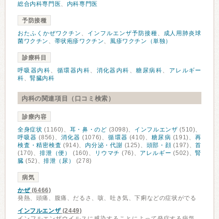
総合内科専門医
、
内科専門医
予防接種
おたふくかぜワクチン
、
インフルエンザ予防接種
、
成人用肺炎球
菌ワクチン
、
帯状疱疹ワクチン
、
風疹ワクチン（単独）
診療科目
呼吸器内科
、
循環器内科
、
消化器内科
、
糖尿病科
、
アレルギー
科
、
腎臓内科
内科の関連項目（口コミ検索）
診療内容
全身症状
(1160)、
耳・鼻・のど
(3098)、
インフルエンザ
(510)、
呼吸器
(856)、
消化器
(1076)、
循環器
(410)、
糖尿病
(191)、
再
検査・精密検査
(914)、
内分泌・代謝
(125)、
頭部・顔
(197)、
首
(170)、
排泄（便）
(160)、
リウマチ
(76)、
アレルギー
(502)、
腎
臓
(52)、
排泄（尿）
(278)
病気
かぜ
(6466)
発熱、頭痛、腹痛、だるさ、咳、吐き気、下痢などの症状がでる
インフルエンザ
(2449)
インフルエンザウイルスに感染することによって発症する病気。