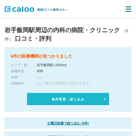
岩手飯岡駅周辺の内科の病院・クリニック
（6
口コミ・評判
件）
6件の医療機関が見つかりました
エリア・駅
岩手飯岡駅 (1000m)
診療科目
内科
名称
なし
詳細条件
なし (曜日や時間帯を指定できます)
条件変更・絞り込み
土曜日診療で絞り込む (6件)