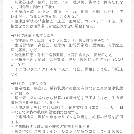
・消化器症状：腹痛、便秘、下痢、吐き気、胸やけ、胃もたれな
ど（消化管に関わる症状）
・全身の不調：めまい、胸痛、息切れ、動悸、不眠、しびれ、ア
レルギー、急激な体重変化、むくみなど
・健康診断後の精密検査：血圧、血糖値、コレステロール値、尿
検査などの数値異常（自覚症状がない場合も含む）
■内科で診療する主な疾患
・急性感染症：風邪、インフルエンザ、感染性胃腸炎など
・生活習慣病：高血圧、糖尿病、脂質異常症、肥満症、高尿酸血
症（痛風）など
・消化器疾患：胃十二指腸潰瘍、逆流性食道炎、便秘症など
・呼吸器疾患：喘息、気管支炎、肺炎、慢性閉塞性肺疾患（COP
D）など
・その他の疾患：アレルギー疾患、貧血、骨粗しょう症、不眠症
など
■内科で行う主な検査
・血液検査：採血し、栄養状態や炎症の有無など全身の健康状態
を評価する
・尿検査：尿の成分から腎臓の健康状態を評価するほか、生活習
慣病の早期発見にも活用する
・画像診断：胸部/腹部X線検査、超音波検査（エコー）、CT、M
RIなどで体内の状態を視覚的に観察する
・心電図検査：脈拍の速さやリズムを測定し、心臓の状態を評価
する
・肺機能検査：肺活量や呼吸の状態を評価する
・感染症の迅速検査：インフルエンザや新型コロナウイルス感染