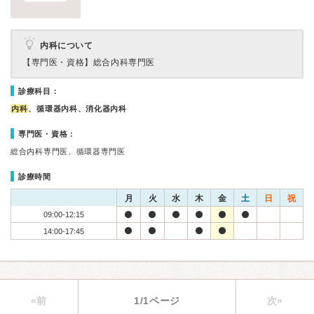
内科について
【専門医・資格】
総合内科専門医
診療科目：
内科
、循環器内科、消化器内科
専門医・資格：
総合内科専門医、循環器専門医
診療時間
月
火
水
木
金
土
日
祝
09:00-12:15
14:00-17:45
«前
1/1ページ
次»