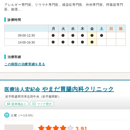
アレルギー専門医、リウマチ専門医、感染症専門医、外科専門医、呼吸器専門
医、循環…
診療時間
月
火
水
木
金
土
日
祝
09:00-12:30
14:00-16:30
治療実績
この病院の治療実績を見る
やまだ胃腸内科クリニック
医療法人宏紀会
岩手県盛岡市津志田中央（岩手飯岡駅）
駐車場あり
マイナ受付
土曜（〜13:00）
3.91