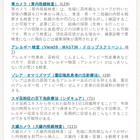
胃カメラ（胃内視鏡検査）
(129)
胃カメラ（胃内視鏡検査）は、先端に高性能なスコープが付いた
管状の機器を口や鼻から挿入し、食道・胃・十二指腸の内部を観
察する検査です。粘膜の色や凹凸などの形状を詳しく確認するこ
とが可能です。必要に応じて、組織の採取（生検）を行ったり、
ポリープの切除や止血処理などの治療を行ったりすることも可能
です。胃カメラ検査は、消化器症状がある場合や、健康診断で要
検査になった場合などは健康保険が適用されます。
アレルギー検査（View39・MAST36・ドロップスクリーン）
(6
7)
アレルギー性鼻炎、花粉症、じんましん、アトピー性皮膚炎など
の方で、原因となるアレルギー物質（アレルゲン）がはっきりし
ない方が受ける検査。
ゾレア・オマリズマブ（重症喘息患者の注射療法）
(26)
ゾレアは炎症の原因であるアレルギー反応の元を抑える薬。重症
のアレルギー性（アトピー性）ぜんそく患者の症状緩和が期待で
きる。
スギ花粉症の舌下免疫療法（シダキュア）
(71)
スギ花粉エキスから作られた錠剤を1日1回服用することで、年単
位の時間をかけて少しずつ身体をアレルゲンに慣らす治療法。ア
レルギー症状を完治させる・長期的に症状を起こらなくすること
ができる可能性がある。
大腸カメラ（大腸内視鏡検査）
(111)
大腸カメラ（大腸内視鏡検査）は、先端に高性能なカメラが付い
た内視鏡を肛門から挿入し、大腸内（直腸～盲腸）を観察する検