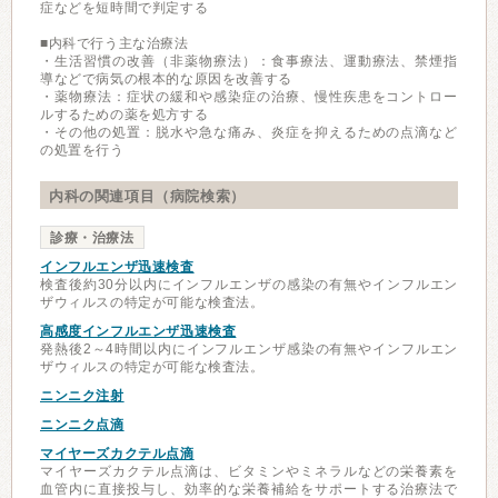
症などを短時間で判定する
■内科で行う主な治療法
・生活習慣の改善（非薬物療法）：食事療法、運動療法、禁煙指
導などで病気の根本的な原因を改善する
・薬物療法：症状の緩和や感染症の治療、慢性疾患をコントロー
ルするための薬を処方する
・その他の処置：脱水や急な痛み、炎症を抑えるための点滴など
の処置を行う
内科の関連項目（病院検索）
診療・治療法
インフルエンザ迅速検査
検査後約30分以内にインフルエンザの感染の有無やインフルエン
ザウィルスの特定が可能な検査法。
高感度インフルエンザ迅速検査
発熱後2～4時間以内にインフルエンザ感染の有無やインフルエン
ザウィルスの特定が可能な検査法。
ニンニク注射
ニンニク点滴
マイヤーズカクテル点滴
マイヤーズカクテル点滴は、ビタミンやミネラルなどの栄養素を
血管内に直接投与し、効率的な栄養補給をサポートする治療法で