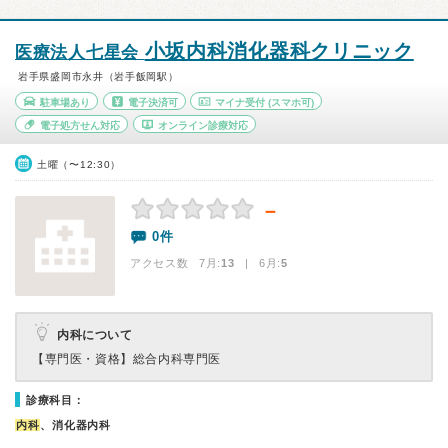
小坂内科消化器科クリニック
医療法人七星会
岩手県盛岡市永井（岩手飯岡駅）
駐車場あり
電子決済可
マイナ受付
(スマホ可)
電子処方せん対応
オンライン診療対応
土曜（〜12:30）
－
0件
アクセス数 7月:
13
| 6月:
5
内科について
【専門医・資格】
総合内科専門医
診療科目：
内科
、消化器内科