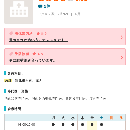
2件
アクセス数 7月:
69
| 6月:
65
消化器内科
5.0
胃カメラが怖い方にオススメです。
予防接種
4.5
冬は結構混み合っています。
診療科目：
内科
、消化器内科、漢方
専門医・資格：
消化器病専門医、消化器内視鏡専門医、超音波専門医、漢方専門医
診療時間
月
火
水
木
金
土
日
祝
09:00-13:00