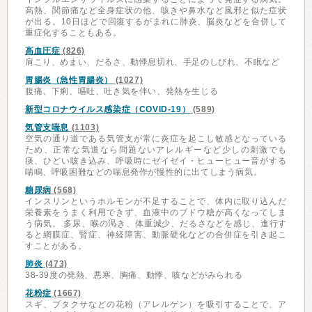
高熱、関節痛など全身症状の他、咳きや鼻水など風邪と似た症状
が出る。10日ほどで回復するがまれに肺炎、脳炎などを合併して
重症化することもある。
高血圧症
(826)
肩こり、めまい、だるさ、動悸息切れ、手足のしびれ、不眠など
胃腸炎（急性胃腸炎）
(1027)
腹痛、下痢、嘔吐、吐き気を伴い、発熱を生じる
新型コロナウイルス感染症（COVID-19）
(589)
気管支喘息
(1103)
空気の通り道である気管支が常に炎症を起こし敏感となっている
ため、正常な気道なら問題ないアレルギーなど少しの刺激でも
痰、ひどい咳き込み、呼吸時にゼイゼイ・ヒューヒュー音がする
喘鳴、呼吸困難などの喘息発作が慢性的に出てしまう病気。
糖尿病
(568)
インスリンというホルモンが不足することで、体内に取り込んだ
栄養素をうまく利用できず、血液中のブドウ糖が高くなってしま
う病気。 多尿、喉の渇き、体重減少、だるさなどを感じ、進行す
ると網膜症、腎症、神経障害、動脈硬化などの合併症を引き起こ
すことがある。
肺炎
(473)
38-39度の発熱、悪寒、胸痛、動悸、咳などがみられる
花粉症
(1667)
スギ、ブタクサなどの花粉（アレルゲン）を吸引することで、ア