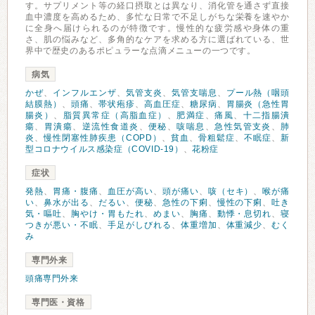
す。サプリメント等の経口摂取とは異なり、消化管を通さず直接
血中濃度を高めるため、多忙な日常で不足しがちな栄養を速やか
に全身へ届けられるのが特徴です。慢性的な疲労感や身体の重
さ、肌の悩みなど、多角的なケアを求める方に選ばれている、世
界中で歴史のあるポピュラーな点滴メニューの一つです。
病気
かぜ
、
インフルエンザ
、
気管支炎
、
気管支喘息
、
プール熱（咽頭
結膜熱）
、
頭痛
、
帯状疱疹
、
高血圧症
、
糖尿病
、
胃腸炎（急性胃
腸炎）
、
脂質異常症（高脂血症）
、
肥満症
、
痛風
、
十二指腸潰
瘍
、
胃潰瘍
、
逆流性食道炎
、
便秘
、
咳喘息
、
急性気管支炎
、
肺
炎
、
慢性閉塞性肺疾患（COPD）
、
貧血
、
骨粗鬆症
、
不眠症
、
新
型コロナウイルス感染症（COVID-19）
、
花粉症
症状
発熱
、
胃痛・腹痛
、
血圧が高い
、
頭が痛い
、
咳（セキ）
、
喉が痛
い
、
鼻水が出る
、
だるい
、
便秘
、
急性の下痢
、
慢性の下痢
、
吐き
気・嘔吐
、
胸やけ・胃もたれ
、
めまい
、
胸痛
、
動悸・息切れ
、
寝
つきが悪い・不眠
、
手足がしびれる
、
体重増加
、
体重減少
、
むく
み
専門外来
頭痛専門外来
専門医・資格