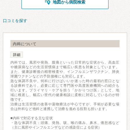
地図から病院検索
口コミを探す
内科について
詳細
内科では、風邪や発熱、腹痛といった日常的な症状から、高血圧
や糖尿病などの生活習慣病まで幅広い疾患を対象としています。
また、健康診断後の精密検査や、インフルエンザワクチン、肺炎
球菌ワクチンなどの予防接種にも対応します。
急な体調不良や、何科に行けばいいか迷った時の最初の窓口とな
る診療科であり、必要に応じて専門医や高度医療機関への紹介も
行います。プライマリ・ケアを担う「かかりつけ医」として、地
域に根差し、幅広い世代の健康相談に柔軟に対応しているのが特
徴です。
治療は生活習慣の改善や薬物療法が中心ですが、手術が必要な場
合は外科など他科と連携して治療を進める役割も担います。
■内科で対応する主な症状
・急な体調不良：頭痛、発熱、咳、喉の痛み、鼻水、倦怠感など
（主に風邪やインフルエンザなどの感染症による症状）