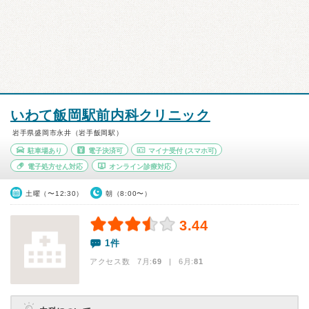
いわて飯岡駅前内科クリニック
岩手県盛岡市永井（岩手飯岡駅）
駐車場あり
電子決済可
マイナ受付
(スマホ可)
電子処方せん対応
オンライン診療対応
土曜（〜12:30）
朝（8:00〜）
3.44
1件
アクセス数 7月:
69
| 6月:
81