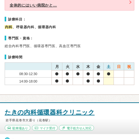
全体的にはいい病院かと…
診療科目：
内科
、呼吸器内科、循環器内科
専門医・資格：
総合内科専門医、循環器専門医、高血圧専門医
診療時間
月
火
水
木
金
土
日
祝
08:30-12:30
14:00-18:00
たきの内科循環器科クリニック
岩手県花巻市大通り（花巻駅）
駐車場あり
マイナ受付
電子処方せん対応