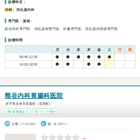
診療科目：
内科
、消化器内科
専門医・資格：
総合内科専門医、消化器病専門医、肝臓専門医、消化器内視鏡専門医
診療時間
月
火
水
木
金
土
日
祝
08:45-12:30
14:00-18:00
熊谷内科胃腸科医院
岩手県花巻市若葉町（花巻駅）
駐車場あり
マイナ受付
土曜（〜12:00）
朝（8:30〜）
－