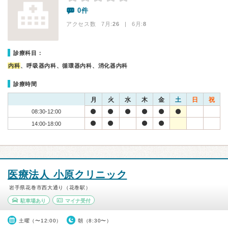
0件
アクセス数 7月:
26
| 6月:
8
診療科目：
内科
、呼吸器内科、循環器内科、消化器内科
診療時間
月
火
水
木
金
土
日
祝
08:30-12:00
14:00-18:00
医療法人 小原クリニック
岩手県花巻市西大通り（花巻駅）
駐車場あり
マイナ受付
土曜（〜12:00）
朝（8:30〜）