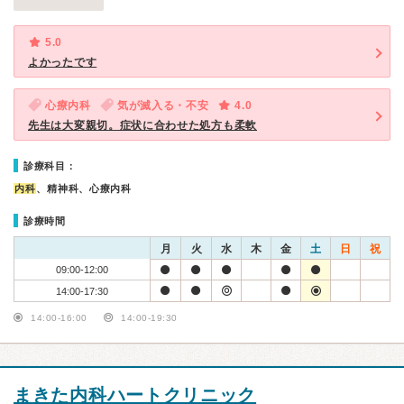
5.0
よかったです
心療内科
気が滅入る・不安
4.0
先生は大変親切。症状に合わせた処方も柔軟
診療科目：
内科
、精神科、心療内科
診療時間
月
火
水
木
金
土
日
祝
09:00-12:00
14:00-17:30
14:00-16:00
14:00-19:30
まきた内科ハートクリニック