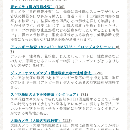
胃カメラ（胃内視鏡検査）
(130)
胃カメラ（胃内視鏡検査）は、先端に高性能なスコープが付いた
管状の機器を口や鼻から挿入し、食道・胃・十二指腸の内部を観
察する検査です。粘膜の色や凹凸などの形状を詳しく確認するこ
とが可能です。必要に応じて、組織の採取（生検）を行ったり、
ポリープの切除や止血処理などの治療を行ったりすることも可能
です。胃カメラ検査は、消化器症状がある場合や、健康診断で要
検査になった場合などは健康保険が適用されます。
アレルギー検査（View39・MAST36・ドロップスクリーン）
(6
7)
アレルギー性鼻炎、花粉症、じんましん、アトピー性皮膚炎など
の方で、原因となるアレルギー物質（アレルゲン）がはっきりし
ない方が受ける検査。
ゾレア・オマリズマブ（重症喘息患者の注射療法）
(26)
ゾレアは炎症の原因であるアレルギー反応の元を抑える薬。重症
のアレルギー性（アトピー性）ぜんそく患者の症状緩和が期待で
きる。
スギ花粉症の舌下免疫療法（シダキュア）
(71)
スギ花粉エキスから作られた錠剤を1日1回服用することで、年単
位の時間をかけて少しずつ身体をアレルゲンに慣らす治療法。ア
レルギー症状を完治させる・長期的に症状を起こらなくすること
ができる可能性がある。
大腸カメラ（大腸内視鏡検査）
(113)
大腸カメラ（大腸内視鏡検査）は、先端に高性能なカメラが付い