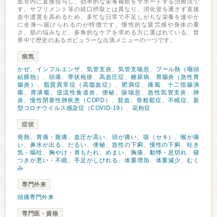
血管内に直接投与し、効率的な栄養補給をサポートする治療法で
す。サプリメント等の経口摂取とは異なり、消化管を通さず直接
血中濃度を高めるため、多忙な日常で不足しがちな栄養を速やか
に全身へ届けられるのが特徴です。慢性的な疲労感や身体の重
さ、肌の悩みなど、多角的なケアを求める方に選ばれている、世
界中で歴史のあるポピュラーな点滴メニューの一つです。
病気
かぜ
、
インフルエンザ
、
気管支炎
、
気管支喘息
、
プール熱（咽頭
結膜熱）
、
頭痛
、
帯状疱疹
、
高血圧症
、
糖尿病
、
胃腸炎（急性胃
腸炎）
、
脂質異常症（高脂血症）
、
肥満症
、
痛風
、
十二指腸潰
瘍
、
胃潰瘍
、
逆流性食道炎
、
便秘
、
咳喘息
、
急性気管支炎
、
肺
炎
、
慢性閉塞性肺疾患（COPD）
、
貧血
、
骨粗鬆症
、
不眠症
、
新
型コロナウイルス感染症（COVID-19）
、
花粉症
症状
発熱
、
胃痛・腹痛
、
血圧が高い
、
頭が痛い
、
咳（セキ）
、
喉が痛
い
、
鼻水が出る
、
だるい
、
便秘
、
急性の下痢
、
慢性の下痢
、
吐き
気・嘔吐
、
胸やけ・胃もたれ
、
めまい
、
胸痛
、
動悸・息切れ
、
寝
つきが悪い・不眠
、
手足がしびれる
、
体重増加
、
体重減少
、
むく
み
専門外来
頭痛専門外来
専門医・資格