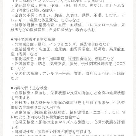
（主に風邪やインフルエンザなどの感染症による症状）
・消化器症状：腹痛、便秘、下痢、吐き気、胸やけ、胃もたれな
ど（消化管に関わる症状）
・全身の不調：めまい、胸痛、息切れ、動悸、不眠、しびれ、ア
レルギー、急激な体重変化、むくみなど
・健康診断後の精密検査：血圧、血糖値、コレステロール値、尿
検査などの数値異常（自覚症状がない場合も含む）
■内科で診療する主な疾患
・急性感染症：風邪、インフルエンザ、感染性胃腸炎など
・生活習慣病：高血圧、糖尿病、脂質異常症、肥満症、高尿酸血
症（痛風）など
・消化器疾患：胃十二指腸潰瘍、逆流性食道炎、便秘症など
・呼吸器疾患：喘息、気管支炎、肺炎、慢性閉塞性肺疾患（COP
D）など
・その他の疾患：アレルギー疾患、貧血、骨粗しょう症、不眠症
など
■内科で行う主な検査
・血液検査：採血し、栄養状態や炎症の有無など全身の健康状態
を評価する
・尿検査：尿の成分から腎臓の健康状態を評価するほか、生活習
慣病の早期発見にも活用する
・画像診断：胸部/腹部X線検査、超音波検査（エコー）、CT、M
RIなどで体内の状態を視覚的に観察する
・心電図検査：脈拍の速さやリズムを測定し、心臓の状態を評価
する
・肺機能検査：肺活量や呼吸の状態を評価する