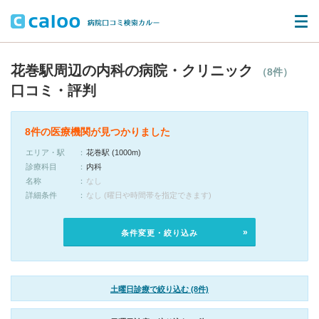
花巻駅周辺の内科の病院・クリニック
（8件）
口コミ・評判
8件の医療機関が見つかりました
エリア・駅
花巻駅 (1000m)
診療科目
内科
名称
なし
詳細条件
なし (曜日や時間帯を指定できます)
条件変更・絞り込み
土曜日診療で絞り込む (8件)