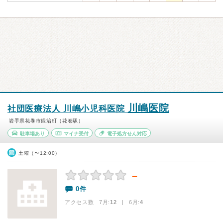
川嶋医院
社団医療法人 川嶋小児科医院
岩手県花巻市鍛治町（花巻駅）
駐車場あり
マイナ受付
電子処方せん対応
土曜（〜12:00）
－
0件
アクセス数 7月:
12
| 6月:
4