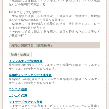
・感染症の迅速検査：インフルエンザや新型コロナウイルス感染
症などを短時間で判定する
■内科で行う主な治療法
・生活習慣の改善（非薬物療法）：食事療法、運動療法、禁煙指
導などで病気の根本的な原因を改善する
・薬物療法：症状の緩和や感染症の治療、慢性疾患をコントロー
ルするための薬を処方する
・その他の処置：脱水や急な痛み、炎症を抑えるための点滴など
の処置を行う
内科の関連項目（病院検索）
診療・治療法
インフルエンザ迅速検査
検査後約30分以内にインフルエンザの感染の有無やインフルエン
ザウィルスの特定が可能な検査法。
高感度インフルエンザ迅速検査
発熱後2～4時間以内にインフルエンザ感染の有無やインフルエン
ザウィルスの特定が可能な検査法。
ニンニク注射
ニンニク点滴
マイヤーズカクテル点滴
マイヤーズカクテル点滴は、ビタミンやミネラルなどの栄養素を