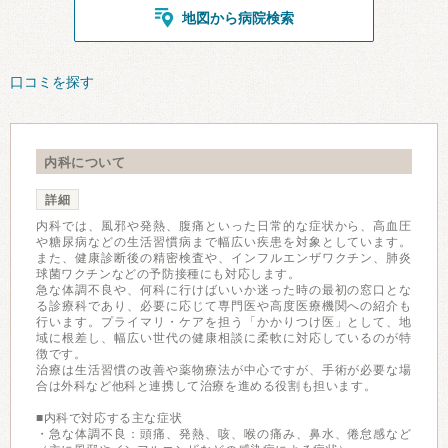
地図から病院検索
口コミを探す
内科について
詳細
内科では、風邪や発熱、腹痛といった日常的な症状から、高血圧
や糖尿病などの生活習慣病まで幅広い疾患を対象としています。
また、健康診断後の精密検査や、インフルエンザワクチン、肺炎
球菌ワクチンなどの予防接種にも対応します。
急な体調不良や、何科に行けばいいか迷った時の最初の窓口とな
る診療科であり、必要に応じて専門医や高度医療機関への紹介も
行います。プライマリ・ケアを担う「かかりつけ医」として、地
域に根差し、幅広い世代の健康相談に柔軟に対応しているのが特
徴です。
治療は生活習慣の改善や薬物療法が中心ですが、手術が必要な場
合は外科など他科と連携して治療を進める役割も担います。
■内科で対応する主な症状
・急な体調不良：頭痛、発熱、咳、喉の痛み、鼻水、倦怠感など