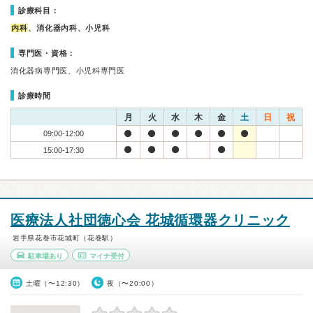
診療科目：
内科
、消化器内科、小児科
専門医・資格：
消化器病専門医、小児科専門医
診療時間
月
火
水
木
金
土
日
祝
09:00-12:00
15:00-17:30
医療法人社団徳心会 花城循環器クリニック
岩手県花巻市花城町（花巻駅）
駐車場あり
マイナ受付
土曜（〜12:30）
夜（〜20:00）