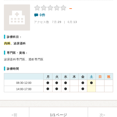
－
0件
アクセス数 7月:
29
| 6月:
13
診療科目：
内科
、泌尿器科
専門医・資格：
泌尿器科専門医、透析専門医
診療時間
月
火
水
木
金
土
日
祝
08:30-12:00
14:00-17:00
«前
1/1ページ
次»