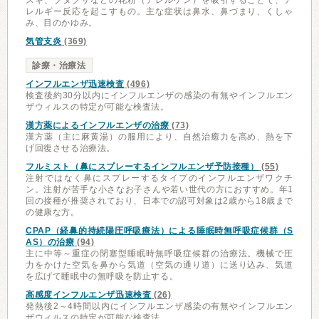
スギ、ブタクサなどの花粉（アレルゲン）を吸引することで、ア
レルギー反応を起こすもの。主な症状は鼻水、鼻づまり、くしゃ
み、目のかゆみ。
気管支炎
(369)
診療・治療法
インフルエンザ迅速検査
(496)
検査後約30分以内にインフルエンザの感染の有無やインフルエン
ザウィルスの特定が可能な検査法。
漢方薬によるインフルエンザの治療
(73)
漢方薬（主に麻黄湯）の服用により、自然治癒力を高め、熱を下
げ回復させる治療法。
フルミスト（鼻にスプレーするインフルエンザ予防接種）
(55)
注射ではなく鼻にスプレーするタイプのインフルエンザワクチ
ン。注射が苦手な小さなお子さんや若い世代の方におすすめ。年1
回の接種が推奨されており、日本での認可対象は2歳から18歳まで
の健康な方。
CPAP（経鼻的持続陽圧呼吸療法）による睡眠時無呼吸症候群（S
AS）の治療
(94)
主に中等～重症の閉塞型睡眠時無呼吸症候群の治療法。機械で圧
力をかけた空気を鼻から気道（空気の通り道）に送り込み、気道
を広げて睡眠中の無呼吸を防止する。
高感度インフルエンザ迅速検査
(26)
発熱後2～4時間以内にインフルエンザ感染の有無やインフルエン
ザウィルスの特定が可能な検査法。