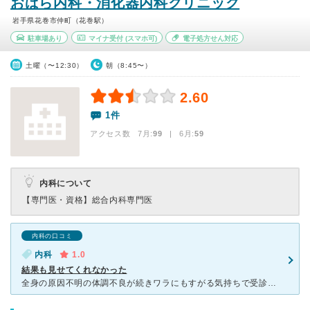
おばら内科・消化器内科クリニック
岩手県花巻市仲町（花巻駅）
駐車場あり
マイナ受付
(スマホ可)
電子処方せん対応
土曜（〜12:30）
朝（8:45〜）
2.60
1件
アクセス数 7月:
99
| 6月:
59
内科について
【専門医・資格】
総合内科専門医
内科の口コミ
内科
1.0
結果も見せてくれなかった
全身の原因不明の体調不良が続きワラにもすがる気持ちで受診しました。 血液検査になり、１回目５本取りましたが、上手く検査できなかったと言うことで、２回目７本取りました。 結果が出たら連絡くれると言っ