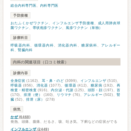
総合内科専門医
、
内科専門医
予防接種
おたふくかぜワクチン
、
インフルエンザ予防接種
、
成人用肺炎球
菌ワクチン
、
帯状疱疹ワクチン
、
風疹ワクチン（単独）
診療科目
呼吸器内科
、
循環器内科
、
消化器内科
、
糖尿病科
、
アレルギー
科
、
腎臓内科
内科の関連項目（口コミ検索）
診療内容
全身症状
(1162)、
耳・鼻・のど
(3099)、
インフルエンザ
(510)、
呼吸器
(856)、
消化器
(1077)、
循環器
(412)、
糖尿病
(192)、
再
検査・精密検査
(916)、
内分泌・代謝
(125)、
頭部・顔
(197)、
首
(170)、
排泄（便）
(160)、
リウマチ
(76)、
アレルギー
(502)、
腎
臓
(52)、
排泄（尿）
(278)
病気
かぜ
(6468)
発熱、頭痛、腹痛、だるさ、咳、吐き気、下痢などの症状がでる
インフルエンザ
(2449)