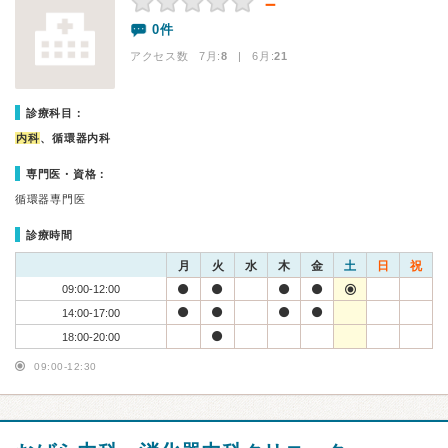
－
0件
アクセス数 7月:
8
| 6月:
21
診療科目：
内科
、循環器内科
専門医・資格：
循環器専門医
診療時間
月
火
水
木
金
土
日
祝
09:00-12:00
14:00-17:00
18:00-20:00
09:00-12:30