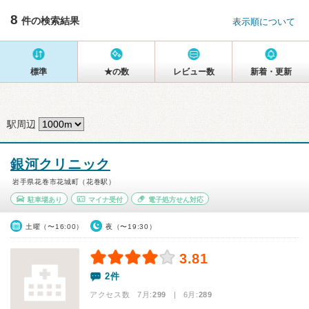
8
件の検索結果
表示順について
標準
★の数
レビュー数
新着・更新
駅周辺
銀河クリニック
岩手県花巻市花城町（花巻駅）
駐車場あり
マイナ受付
電子処方せん対応
土曜（〜16:00）
夜（〜19:30）
3.81
2件
アクセス数 7月:
299
| 6月:
289