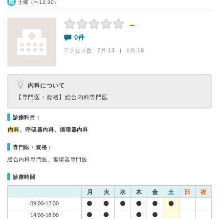
土曜（〜12:30）
－
0件
アクセス数 7月:
13
| 6月:
18
内科について
【専門医・資格】
総合内科専門医
診療科目：
内科
、呼吸器内科、循環器内科
専門医・資格：
総合内科専門医、循環器専門医
診療時間
月
火
水
木
金
土
日
祝
09:00-12:30
14:00-18:00