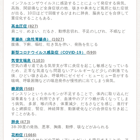
インフルエンザウイルスに感染することによって発症する病気。
高熱、関節痛など全身症状の他、咳きや鼻水など風邪と似た症状
が出る。10日ほどで回復するがまれに肺炎、脳炎などを合併して
重症化することもある。
高血圧症
(827)
肩こり、めまい、だるさ、動悸息切れ、手足のしびれ、不眠など
胃腸炎（急性胃腸炎）
(1027)
腹痛、下痢、嘔吐、吐き気を伴い、発熱を生じる
新型コロナウイルス感染症（COVID-19）
(590)
気管支喘息
(1103)
空気の通り道である気管支が常に炎症を起こし敏感となっている
ため、正常な気道なら問題ないアレルギーなど少しの刺激でも
痰、ひどい咳き込み、呼吸時にゼイゼイ・ヒューヒュー音がする
喘鳴、呼吸困難などの喘息発作が慢性的に出てしまう病気。
糖尿病
(568)
インスリンというホルモンが不足することで、体内に取り込んだ
栄養素をうまく利用できず、血液中のブドウ糖が高くなってしま
う病気。 多尿、喉の渇き、体重減少、だるさなどを感じ、進行す
ると網膜症、腎症、神経障害、動脈硬化などの合併症を引き起こ
すことがある。
肺炎
(473)
38-39度の発熱、悪寒、胸痛、動悸、咳などがみられる
花粉症
(1666)