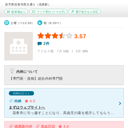
岩手県花巻市西大通り（花巻駅）
駐車場あり
マイナ受付
(スマホ可)
電子処方せん対応
土曜（〜12:30）
朝（8:30〜）
3.57
2件
アクセス数 7月:
152
| 6月:
195
内科について
【専門医・資格】
総合内科専門医
内科の口コミ
内科
4.5
まずはウェブサイトへ
花巻市に引っ越すことになり、高血圧の薬を処方してもらう目的で検討しました。インターネットを検索していくつか候補のクリニックがヒットしましたが、サイトの充実度では群を抜いていました。もちろん羊頭狗肉と
循環器内科
高血圧症
4.0