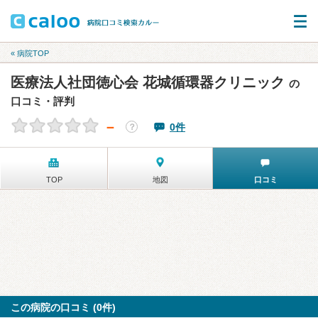
« 病院TOP
医療法人社団徳心会 花城循環器クリニック
の
口コミ・評判
－
0件
？
TOP
地図
口コミ
この病院の口コミ (0件)