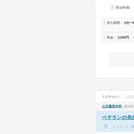
受診時期： 
待ち時間：
3分〜
料金：
3,000円
5人中4人
が、この
山元整形外科
(愛知県
ベテランの先
トントン♪（