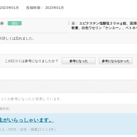
2023年01月
投稿時期： 2023年01月
5分
薬：
エピナスチン塩酸塩２０ｍｇ錠、温清
通院
軟膏、白色ワセリン「ケンエー」、ベトネ
※詳しくは忘れました。
この口コミは参考になりましたか？
参考になった
参考にならなかった
口コミが参考になったと投票しています。
豊田市)
生がいらっしゃいます。
本人・50代・女性・掲載口コミ1件）