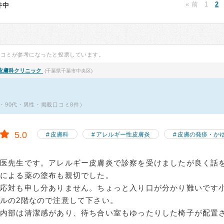
« 前
1
2
3件中
口コミが参考になったと投票しています。
皮膚科クリニック
(千葉県千葉市中央区)
・90代・男性・掲載口コミ8件）
5.0
皮膚科
アレルギー性皮膚炎
皮膚の発疹・か
女医先生です。アレルギー皮膚炎で診察を受けましたが良く話
師による薬の塗布も親切でした。
の応対も申し分ありません。ちょっと入り口が分かり難いです
ルの2階なので注意して下さい。
ク内部は清潔感があり、待ち合い室もゆったりした椅子が配置