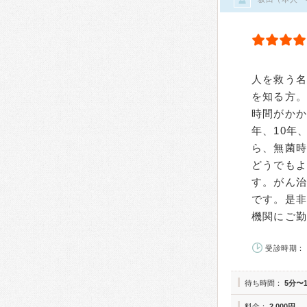
人を救う
を知る方
時間がかか
年、10年
ら、無菌
どうでも
す。がん
です。是
機関にご
受診時期： 
待ち時間：
5分〜
料金：
2,000円