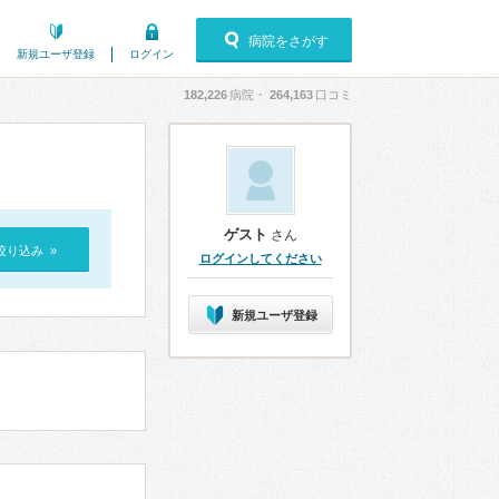
病院をさがす
新規ユーザ登録
ログイン
182,226
病院・
264,163
口コミ
ゲスト
さん
絞り込み »
ログインしてください
新規ユーザ登録