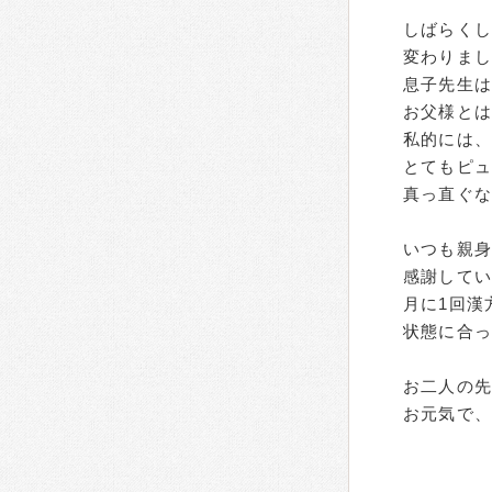
しばらく
変わりま
息子先生
お父様とは
私的には、
とてもピ
真っ直ぐ
いつも親
感謝して
月に1回漢
状態に合っ
お二人の
お元気で、