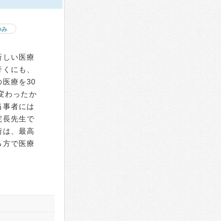
ゆみ
新しい医療
行くにも、
医療を30
変わったか
当事者には
院長先生で
術は、最高
る方で医療