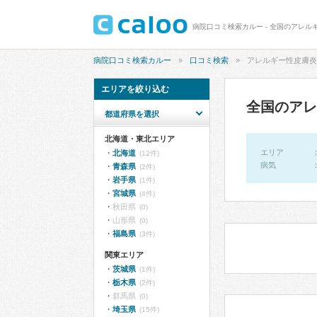
病院口コミ検索カルー - 全国のアレル
病院口コミ検索カルー
口コミ検索
アレルギー性皮膚炎
エリアを絞り込む
全国のアレ
都道府県を選択
北海道・東北エリア
エリア
北海道
(12件)
病気
青森県
(2件)
岩手県
(1件)
宮城県
(4件)
秋田県
(0)
山形県
(0)
福島県
(3件)
関東エリア
茨城県
(1件)
栃木県
(2件)
群馬県
(0)
埼玉県
(15件)