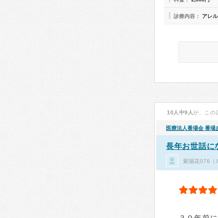
診療内容：
アレル
10人中9人
が、この
医療法人番場会
番場
長年お世話に
紫陽花076
３０年前