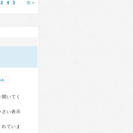
3
4
5
…
次 »
ゆみ
を聞いてく
小さい表示
されていま