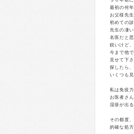
最初の何
お父様先
初めての
先生の凄
名医だと
鋭いけど
今まで他
見せて下さ
探したら
いくつも
私は免疫力
お医者さん
湿疹が出
その都度
的確な処方