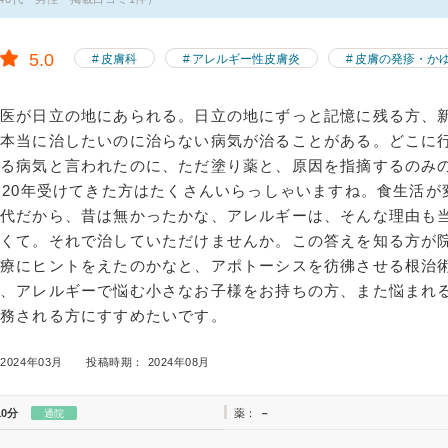
5.0
皮膚科
アレルギー性皮膚炎
皮膚の発疹・か
名医が日立の地にあられる。日立の地にずっと記憶に残る方、
。本当に治したいのに治らない病気が治ることがある。どこに
る病気と言われたのに、ただ塗り薬と、原因を指摘するのみの
、20年受けてきた方はたくさんいらっしゃいますね。食生活が
時代だから、昔は無かったかな、アレルギーは、そんな理由も
よくて。それで治していただけませんか。この答えを知る方が
治療にヒントをえたのかなと、アポトーシスを彷彿させる根治
非、アレルギーで悩む小さなお子様をお持ちの方、また悩まれ
勤務される方にすすめたいです。
2024年03月
投稿時期： 2024年08月
10分
薬：
－
通院