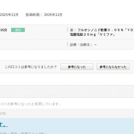
2025年12月
投稿時期： 2025年12月
15分
薬：
フルオシノニド軟膏０．０５％「ＹＤ
通院
塩酸塩錠２０ｍｇ「ケミファ」
診療・治療法：
－
この口コミは参考になりましたか？
参考になった
参考にならなかった
口コミが参考になったと投票しています。
立市)
す。
40代・男性・掲載口コミ1件）