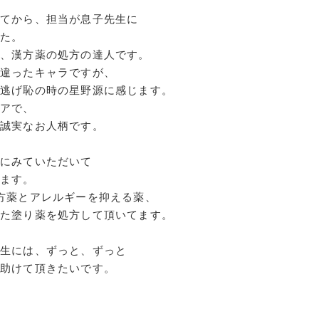
してから、担当が息子先生に
した。
は、漢方薬の処方の達人です。
違ったキャラですが、
逃げ恥の時の星野源に感じます。
ュアで、
な誠実なお人柄です。
身にみていただいて
います。
方薬とアレルギーを抑える薬、
た塗り薬を処方して頂いてます。
先生には、ずっと、ずっと
助けて頂きたいです。