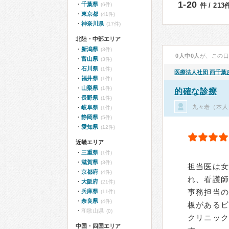
1-20
千葉県
(6件)
件 / 21
東京都
(41件)
神奈川県
(17件)
北陸・中部エリア
新潟県
(3件)
0人中0人
が、この
富山県
(3件)
石川県
(1件)
医療法人社団
西千葉
福井県
(1件)
山梨県
(1件)
的確な診療
長野県
(1件)
九々老（本人
岐阜県
(1件)
静岡県
(5件)
愛知県
(12件)
近畿エリア
三重県
(1件)
滋賀県
(3件)
担当医は
京都府
(4件)
れ、看護
大阪府
(21件)
事務担当
兵庫県
(11件)
奈良県
(4件)
板があるビ
和歌山県
(0)
クリニッ
中国・四国エリア