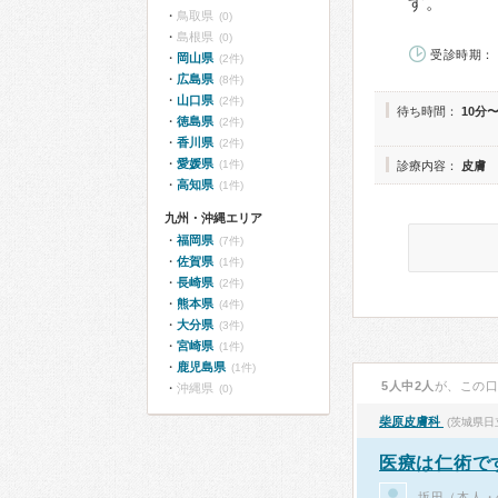
す。
鳥取県
(0)
島根県
(0)
受診時期： 
岡山県
(2件)
広島県
(8件)
山口県
(2件)
待ち時間：
10分〜
徳島県
(2件)
香川県
(2件)
愛媛県
(1件)
診療内容：
皮膚
高知県
(1件)
九州・沖縄エリア
福岡県
(7件)
佐賀県
(1件)
長崎県
(2件)
熊本県
(4件)
大分県
(3件)
宮崎県
(1件)
鹿児島県
(1件)
5人中2人
が、この
沖縄県
(0)
柴原皮膚科
(茨城県日
医療は仁術で
坂田（本人・