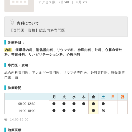
アクセス数 7月:
40
| 6月:
23
内科について
【専門医・資格】
総合内科専門医
診療科目：
内科
、循環器内科、消化器内科、リウマチ科、神経内科、外科、心臓血管外
科、整形外科、リハビリテーション科、心療内科
専門医・資格：
総合内科専門医、アレルギー専門医、リウマチ専門医、外科専門医、呼吸器専
門医、循…
診療時間
月
火
水
木
金
土
日
祝
09:00-12:30
14:00-18:00
14:00-16:00
治療実績