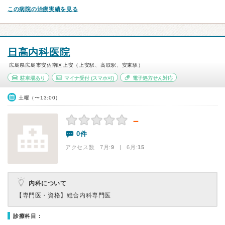
この病院の治療実績を見る
日高内科医院
広島県広島市安佐南区上安（上安駅、高取駅、安東駅）
駐車場あり
マイナ受付
(スマホ可)
電子処方せん対応
土曜（〜13:00）
－
0件
アクセス数 7月:
9
| 6月:
15
内科について
【専門医・資格】
総合内科専門医
診療科目：