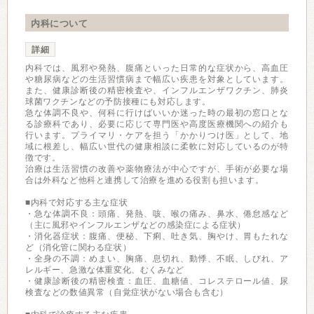
内科について
詳細
内科では、風邪や発熱、腹痛といった日常的な症状から、高血圧
や糖尿病などの生活習慣病まで幅広い疾患を対象としています。
また、健康診断後の精密検査や、インフルエンザワクチン、肺炎
球菌ワクチンなどの予防接種にも対応します。
急な体調不良や、何科に行けばいいか迷った時の最初の窓口とな
る診療科であり、必要に応じて専門医や高度医療機関への紹介も
行います。プライマリ・ケアを担う「かかりつけ医」として、地
域に根差し、幅広い世代の健康相談に柔軟に対応しているのが特
徴です。
治療は生活習慣の改善や薬物療法が中心ですが、手術が必要な場
合は外科など他科と連携して治療を進める役割も担います。
■内科で対応する主な症状
・急な体調不良：頭痛、発熱、咳、喉の痛み、鼻水、倦怠感など
（主に風邪やインフルエンザなどの感染症による症状）
・消化器症状：腹痛、便秘、下痢、吐き気、胸やけ、胃もたれな
ど（消化管に関わる症状）
・全身の不調：めまい、胸痛、息切れ、動悸、不眠、しびれ、ア
レルギー、急激な体重変化、むくみなど
・健康診断後の精密検査：血圧、血糖値、コレステロール値、尿
検査などの数値異常（自覚症状がない場合も含む）