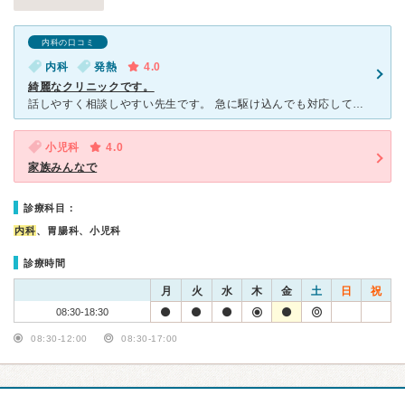
内科の口コミ
内科
発熱
4.0
綺麗なクリニックです。
話しやすく相談しやすい先生です。 急に駆け込んでも対応してくれます。 受付の事務さんたちも長い方ばかり のようで、働きやすい職場なのかなぁと いう感じがします。 私は薬の相談などしま
小児科
4.0
家族みんなで
診療科目：
内科
、胃腸科、小児科
診療時間
月
火
水
木
金
土
日
祝
08:30-18:30
08:30-12:00
08:30-17:00