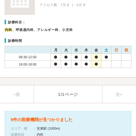
アクセス数 7月:
2
| 6月:
3
診療科目：
内科
、呼吸器内科、アレルギー科、小児科
診療時間
月
火
水
木
金
土
日
祝
08:30-12:00
16:00-18:00
«前
1/1ページ
次»
9件の医療機関が見つかりました
エリア・駅
安東駅 (1000m)
診療科目
内科