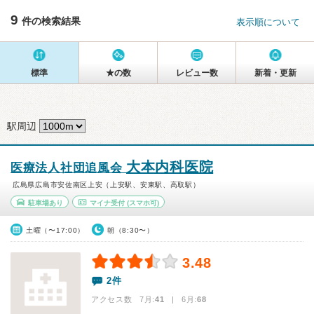
9
件の検索結果
表示順について
標準
★の数
レビュー数
新着・更新
駅周辺
大本内科医院
医療法人社団追風会
広島県広島市安佐南区上安（上安駅、安東駅、高取駅）
駐車場あり
マイナ受付
(スマホ可)
土曜（〜17:00）
朝（8:30〜）
3.48
2件
アクセス数 7月:
41
| 6月:
68