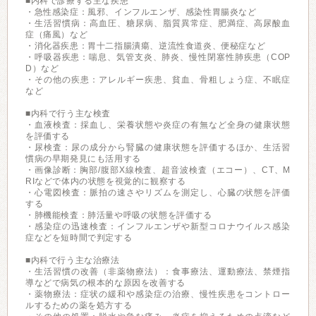
■内科で診療する主な疾患
・急性感染症：風邪、インフルエンザ、感染性胃腸炎など
・生活習慣病：高血圧、糖尿病、脂質異常症、肥満症、高尿酸血
症（痛風）など
・消化器疾患：胃十二指腸潰瘍、逆流性食道炎、便秘症など
・呼吸器疾患：喘息、気管支炎、肺炎、慢性閉塞性肺疾患（COP
D）など
・その他の疾患：アレルギー疾患、貧血、骨粗しょう症、不眠症
など
■内科で行う主な検査
・血液検査：採血し、栄養状態や炎症の有無など全身の健康状態
を評価する
・尿検査：尿の成分から腎臓の健康状態を評価するほか、生活習
慣病の早期発見にも活用する
・画像診断：胸部/腹部X線検査、超音波検査（エコー）、CT、M
RIなどで体内の状態を視覚的に観察する
・心電図検査：脈拍の速さやリズムを測定し、心臓の状態を評価
する
・肺機能検査：肺活量や呼吸の状態を評価する
・感染症の迅速検査：インフルエンザや新型コロナウイルス感染
症などを短時間で判定する
■内科で行う主な治療法
・生活習慣の改善（非薬物療法）：食事療法、運動療法、禁煙指
導などで病気の根本的な原因を改善する
・薬物療法：症状の緩和や感染症の治療、慢性疾患をコントロー
ルするための薬を処方する