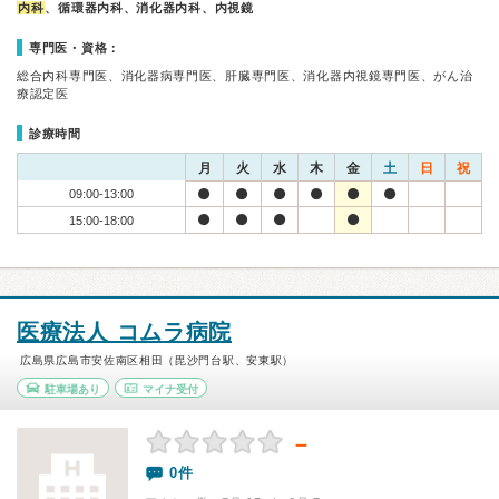
内科
、循環器内科、消化器内科、内視鏡
専門医・資格：
総合内科専門医、消化器病専門医、肝臓専門医、消化器内視鏡専門医、がん治
療認定医
診療時間
月
火
水
木
金
土
日
祝
09:00-13:00
15:00-18:00
医療法人 コムラ病院
広島県広島市安佐南区相田（毘沙門台駅、安東駅）
駐車場あり
マイナ受付
－
0件