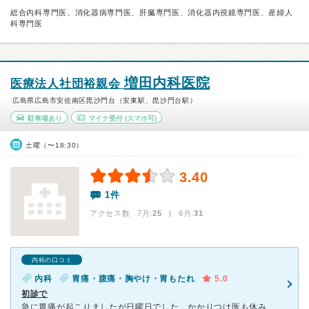
総合内科専門医、消化器病専門医、肝臓専門医、消化器内視鏡専門医、産婦人
科専門医
増田内科医院
医療法人社団裕親会
広島県広島市安佐南区毘沙門台（安東駅、毘沙門台駅）
駐車場あり
マイナ受付
(スマホ可)
土曜（〜18:30）
3.40
1件
アクセス数 7月:
25
| 6月:
31
内科の口コミ
内科
胃痛・腹痛・胸やけ・胃もたれ
5.0
初診で
急に胃痛が起こりましたが日曜日でした。かかりつけ医も休みで、こちらの病院が当直医でしたので電話して初めて来院しました。毘沙門台郵便局のすぐ近くにあり、駐車場は向かい側のスーパー隣の大きな駐車場内に数台