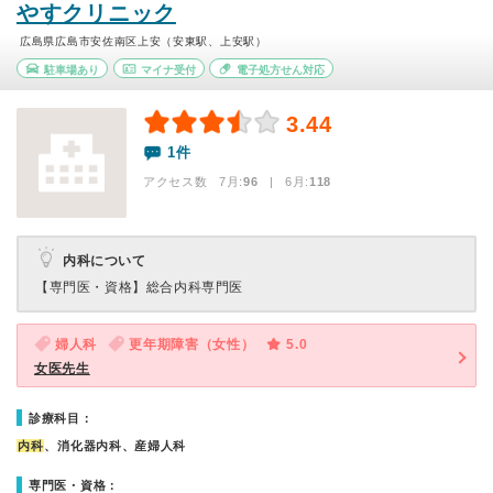
やすクリニック
広島県広島市安佐南区上安（安東駅、上安駅）
駐車場あり
マイナ受付
電子処方せん対応
3.44
1件
アクセス数 7月:
96
| 6月:
118
内科について
【専門医・資格】
総合内科専門医
婦人科
更年期障害（女性）
5.0
女医先生
診療科目：
内科
、消化器内科、産婦人科
専門医・資格：