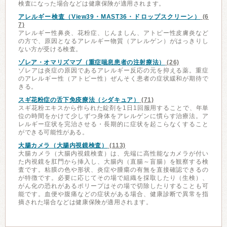
検査になった場合などは健康保険が適用されます。
アレルギー検査（View39・MAST36・ドロップスクリーン）
(6
7)
アレルギー性鼻炎、花粉症、じんましん、アトピー性皮膚炎など
の方で、原因となるアレルギー物質（アレルゲン）がはっきりし
ない方が受ける検査。
ゾレア・オマリズマブ（重症喘息患者の注射療法）
(26)
ゾレアは炎症の原因であるアレルギー反応の元を抑える薬。重症
のアレルギー性（アトピー性）ぜんそく患者の症状緩和が期待で
きる。
スギ花粉症の舌下免疫療法（シダキュア）
(71)
スギ花粉エキスから作られた錠剤を1日1回服用することで、年単
位の時間をかけて少しずつ身体をアレルゲンに慣らす治療法。ア
レルギー症状を完治させる・長期的に症状を起こらなくすること
ができる可能性がある。
大腸カメラ（大腸内視鏡検査）
(113)
大腸カメラ（大腸内視鏡検査）は、先端に高性能なカメラが付い
た内視鏡を肛門から挿入し、大腸内（直腸～盲腸）を観察する検
査です。粘膜の色や形状、炎症や腫瘍の有無を直接確認できるの
が特徴です。必要に応じてその場で組織を採取したり（生検）、
がん化の恐れがあるポリープはその場で切除したりすることも可
能です。血便や腹痛などの症状がある場合、健康診断で異常を指
摘された場合などは健康保険が適用されます。