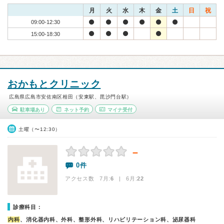
月
火
水
木
金
土
日
祝
09:00-12:30
15:00-18:30
おかもとクリニック
広島県広島市安佐南区相田（安東駅、毘沙門台駅）
駐車場あり
ネット予約
マイナ受付
土曜（〜12:30）
－
0件
アクセス数 7月:
6
| 6月:
22
診療科目：
内科
、消化器内科、外科、整形外科、リハビリテーション科、泌尿器科