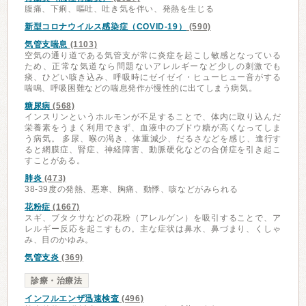
腹痛、下痢、嘔吐、吐き気を伴い、発熱を生じる
新型コロナウイルス感染症（COVID-19）
(590)
気管支喘息
(1103)
空気の通り道である気管支が常に炎症を起こし敏感となっている
ため、正常な気道なら問題ないアレルギーなど少しの刺激でも
痰、ひどい咳き込み、呼吸時にゼイゼイ・ヒューヒュー音がする
喘鳴、呼吸困難などの喘息発作が慢性的に出てしまう病気。
糖尿病
(568)
インスリンというホルモンが不足することで、体内に取り込んだ
栄養素をうまく利用できず、血液中のブドウ糖が高くなってしま
う病気。 多尿、喉の渇き、体重減少、だるさなどを感じ、進行す
ると網膜症、腎症、神経障害、動脈硬化などの合併症を引き起こ
すことがある。
肺炎
(473)
38-39度の発熱、悪寒、胸痛、動悸、咳などがみられる
花粉症
(1667)
スギ、ブタクサなどの花粉（アレルゲン）を吸引することで、ア
レルギー反応を起こすもの。主な症状は鼻水、鼻づまり、くしゃ
み、目のかゆみ。
気管支炎
(369)
診療・治療法
インフルエンザ迅速検査
(496)