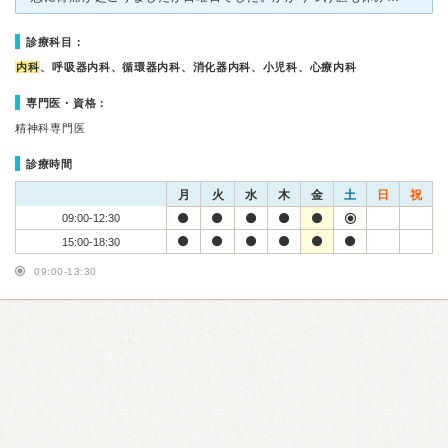
診療科目：
内科
、呼吸器内科、循環器内科、消化器内科、小児科、心療内科
専門医・資格：
精神科専門医
診療時間
月
火
水
木
金
土
日
祝
09:00-12:30
15:00-18:30
09:00-13:30