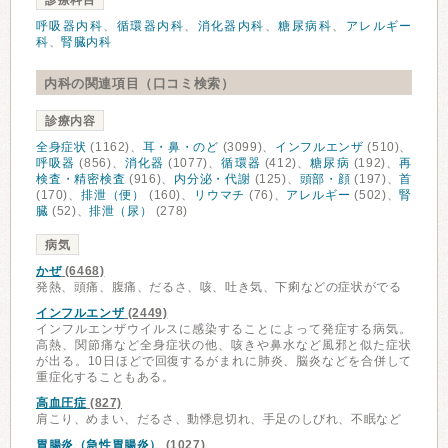
診療科目
呼吸器内科
、
循環器内科
、
消化器内科
、
糖尿病科
、
アレルギー
科
、
腎臓内科
内科の関連項目（口コミ検索）
診療内容
全身症状
(1162)、
耳・鼻・のど
(3099)、
インフルエンザ
(510)、
呼吸器
(856)、
消化器
(1077)、
循環器
(412)、
糖尿病
(192)、
再
検査・精密検査
(916)、
内分泌・代謝
(125)、
頭部・顔
(197)、
首
(170)、
排泄（便）
(160)、
リウマチ
(76)、
アレルギー
(502)、
腎
臓
(52)、
排泄（尿）
(278)
病気
かぜ
(6468)
発熱、頭痛、腹痛、だるさ、咳、吐き気、下痢などの症状がでる
インフルエンザ
(2449)
インフルエンザウイルスに感染することによって発症する病気。
高熱、関節痛など全身症状の他、咳きや鼻水など風邪と似た症状
が出る。10日ほどで回復するがまれに肺炎、脳炎などを合併して
重症化することもある。
高血圧症
(827)
肩こり、めまい、だるさ、動悸息切れ、手足のしびれ、不眠など
胃腸炎（急性胃腸炎）
(1027)