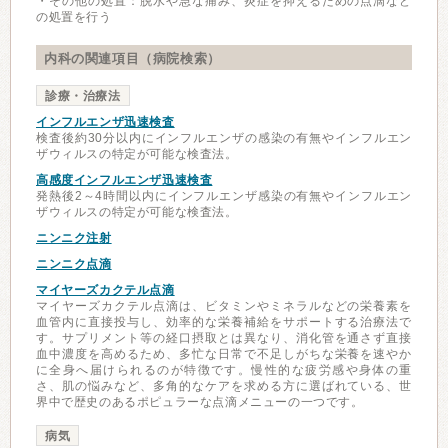
・その他の処置：脱水や急な痛み、炎症を抑えるための点滴など
の処置を行う
内科の関連項目（病院検索）
診療・治療法
インフルエンザ迅速検査
検査後約30分以内にインフルエンザの感染の有無やインフルエン
ザウィルスの特定が可能な検査法。
高感度インフルエンザ迅速検査
発熱後2～4時間以内にインフルエンザ感染の有無やインフルエン
ザウィルスの特定が可能な検査法。
ニンニク注射
ニンニク点滴
マイヤーズカクテル点滴
マイヤーズカクテル点滴は、ビタミンやミネラルなどの栄養素を
血管内に直接投与し、効率的な栄養補給をサポートする治療法で
す。サプリメント等の経口摂取とは異なり、消化管を通さず直接
血中濃度を高めるため、多忙な日常で不足しがちな栄養を速やか
に全身へ届けられるのが特徴です。慢性的な疲労感や身体の重
さ、肌の悩みなど、多角的なケアを求める方に選ばれている、世
界中で歴史のあるポピュラーな点滴メニューの一つです。
病気