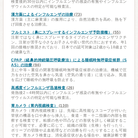
検査後約30分以内にインフルエンザの感染の有無やインフルエン
ザウィルスの特定が可能な検査法。
漢方薬によるインフルエンザの治療
(73)
漢方薬（主に麻黄湯）の服用により、自然治癒力を高め、熱を下
げ回復させる治療法。
フルミスト（鼻にスプレーするインフルエンザ予防接種）
(55)
注射ではなく鼻にスプレーするタイプのインフルエンザワクチ
ン。注射が苦手な小さなお子さんや若い世代の方におすすめ。年1
回の接種が推奨されており、日本での認可対象は2歳から18歳まで
の健康な方。
CPAP（経鼻的持続陽圧呼吸療法）による睡眠時無呼吸症候群（S
AS）の治療
(94)
主に中等～重症の閉塞型睡眠時無呼吸症候群の治療法。機械で圧
力をかけた空気を鼻から気道（空気の通り道）に送り込み、気道
を広げて睡眠中の無呼吸を防止する。
高感度インフルエンザ迅速検査
(26)
発熱後2～4時間以内にインフルエンザ感染の有無やインフルエン
ザウィルスの特定が可能な検査法。
胃カメラ（胃内視鏡検査）
(130)
胃カメラ（胃内視鏡検査）は、先端に高性能なスコープが付いた
管状の機器を口や鼻から挿入し、食道・胃・十二指腸の内部を観
察する検査です。粘膜の色や凹凸などの形状を詳しく確認するこ
とが可能です。必要に応じて、組織の採取（生検）を行ったり、
ポリープの切除や止血処理などの治療を行ったりすることも可能
です。胃カメラ検査は、消化器症状がある場合や、健康診断で要