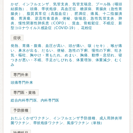
かぜ
、
インフルエンザ
、
気管支炎
、
気管支喘息
、
プール熱（咽頭
結膜熱）
、
頭痛
、
帯状疱疹
、
高血圧症
、
糖尿病
、
胃腸炎（急性胃
腸炎）
、
脂質異常症（高脂血症）
、
肥満症
、
痛風
、
十二指腸潰
瘍
、
胃潰瘍
、
逆流性食道炎
、
便秘
、
咳喘息
、
急性気管支炎
、
肺
炎
、
慢性閉塞性肺疾患（COPD）
、
貧血
、
骨粗鬆症
、
不眠症
、
新
型コロナウイルス感染症（COVID-19）
、
花粉症
症状
発熱
、
胃痛・腹痛
、
血圧が高い
、
頭が痛い
、
咳（セキ）
、
喉が痛
い
、
鼻水が出る
、
だるい
、
便秘
、
急性の下痢
、
慢性の下痢
、
吐き
気・嘔吐
、
胸やけ・胃もたれ
、
めまい
、
胸痛
、
動悸・息切れ
、
寝
つきが悪い・不眠
、
手足がしびれる
、
体重増加
、
体重減少
、
むく
み
専門外来
頭痛専門外来
専門医・資格
総合内科専門医
、
内科専門医
予防接種
おたふくかぜワクチン
、
インフルエンザ予防接種
、
成人用肺炎球
菌ワクチン
、
帯状疱疹ワクチン
、
風疹ワクチン（単独）