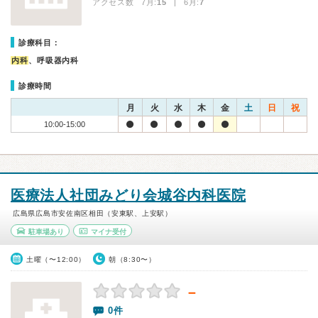
アクセス数 7月:
15
| 6月:
7
診療科目：
内科
、呼吸器内科
診療時間
月
火
水
木
金
土
日
祝
10:00-15:00
医療法人社団みどり会城谷内科医院
広島県広島市安佐南区相田（安東駅、上安駅）
駐車場あり
マイナ受付
土曜（〜12:00）
朝（8:30〜）
－
0件