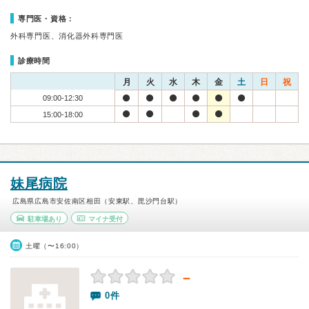
専門医・資格：
外科専門医、消化器外科専門医
診療時間
月
火
水
木
金
土
日
祝
09:00-12:30
15:00-18:00
妹尾病院
広島県広島市安佐南区相田（安東駅、毘沙門台駅）
駐車場あり
マイナ受付
土曜（〜16:00）
－
0件