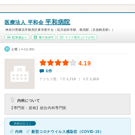
平和病院
医療法人 平和会
神奈川県横浜市鶴見区東寺尾中台（花月総持寺駅、鶴見駅（京急鶴見駅））
駐車場あり
電子決済可
マイナ受付
(スマホ可)
土曜（〜11:30）
4.19
6件
アクセス数 7月:
1,719
| 6月:
1,815
内科について
【専門医・資格】
総合内科専門医
内科の口コミ
内科
新型コロナウイルス感染症（COVID-19）