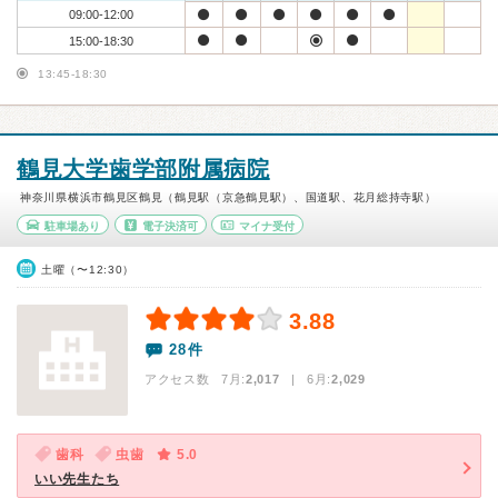
09:00-12:00
15:00-18:30
13:45-18:30
鶴見大学歯学部附属病院
神奈川県横浜市鶴見区鶴見（鶴見駅（京急鶴見駅）、国道駅、花月総持寺駅）
駐車場あり
電子決済可
マイナ受付
土曜（〜12:30）
3.88
28件
アクセス数 7月:
2,017
| 6月:
2,029
歯科
虫歯
5.0
いい先生たち