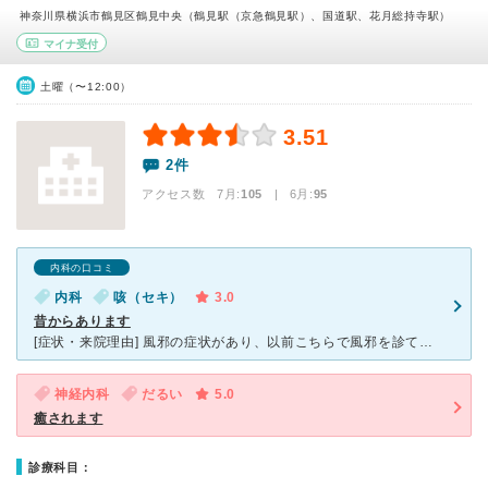
神奈川県横浜市鶴見区鶴見中央（鶴見駅（京急鶴見駅）、国道駅、花月総持寺駅）
マイナ受付
土曜（〜12:00）
3.51
2件
アクセス数 7月:
105
| 6月:
95
内科の口コミ
内科
咳（セキ）
3.0
昔からあります
[症状・来院理由] 風邪の症状があり、以前こちらで風邪を診てもらった事があるので来院。 [医師の診断・治療法] 風邪をこじらせ、咳がとまらなくなったので、咳止めのシロップを処方されました。
神経内科
だるい
5.0
癒されます
診療科目：