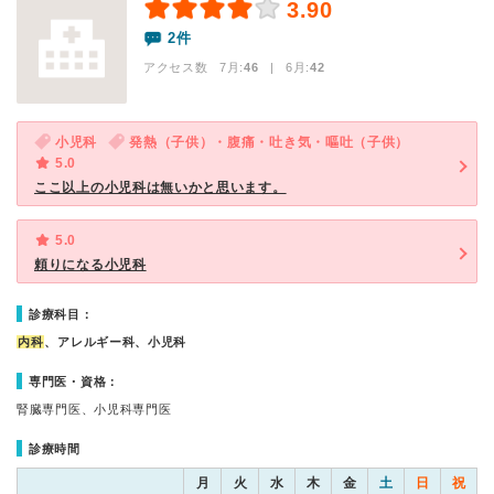
3.90
2件
アクセス数 7月:
46
| 6月:
42
小児科
発熱（子供）・腹痛・吐き気・嘔吐（子供）
5.0
ここ以上の小児科は無いかと思います。
5.0
頼りになる小児科
診療科目：
内科
、アレルギー科、小児科
専門医・資格：
腎臓専門医、小児科専門医
診療時間
月
火
水
木
金
土
日
祝