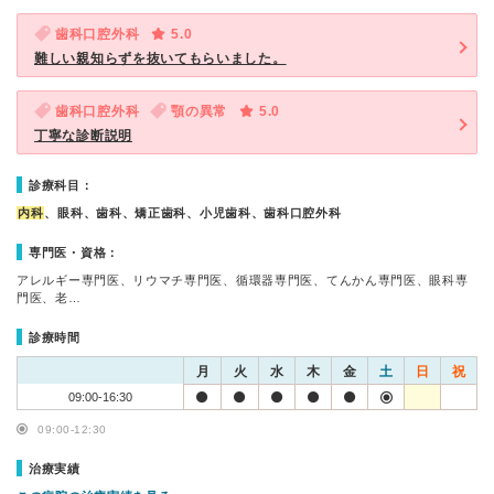
歯科口腔外科
5.0
難しい親知らずを抜いてもらいました。
歯科口腔外科
顎の異常
5.0
丁寧な診断説明
診療科目：
内科
、眼科、歯科、矯正歯科、小児歯科、歯科口腔外科
専門医・資格：
アレルギー専門医、リウマチ専門医、循環器専門医、てんかん専門医、眼科専
門医、老…
診療時間
月
火
水
木
金
土
日
祝
09:00-16:30
09:00-12:30
治療実績