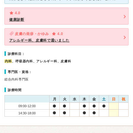
4.0
健康診断
皮膚の発疹・かゆみ
4.0
アレルギー科、皮膚科で通いました
診療科目：
内科
、呼吸器内科、アレルギー科、皮膚科
専門医・資格：
総合内科専門医
診療時間
月
火
水
木
金
土
日
祝
09:00-12:00
14:30-18:00