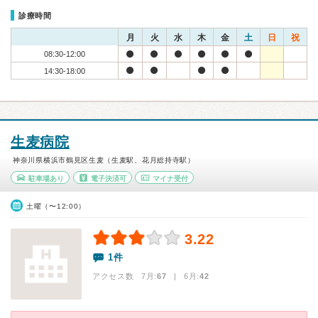
診療時間
月
火
水
木
金
土
日
祝
08:30-12:00
14:30-18:00
生麦病院
神奈川県横浜市鶴見区生麦（生麦駅、花月総持寺駅）
駐車場あり
電子決済可
マイナ受付
土曜（〜12:00）
3.22
1件
アクセス数 7月:
67
| 6月:
42