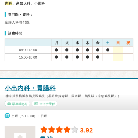
内科
、産婦人科、小児科
専門医・資格：
産婦人科専門医
診療時間
月
火
水
木
金
土
日
祝
09:00-13:00
15:00-18:00
小出内科・胃腸科
神奈川県横浜市鶴見区鶴見（花月総持寺駅、国道駅、鶴見駅（京急鶴見駅））
駐車場あり
マイナ受付
土曜（〜13:00）・日曜
3.92