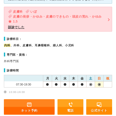
皮膚科
いぼ
皮膚の発疹・かゆみ・皮膚のできもの・頭皮の荒れ・かゆみ
1.5
誤診でした
診療科目：
内科
、外科、皮膚科、耳鼻咽喉科、婦人科、小児科
専門医・資格：
外科専門医
診療時間
月
火
水
木
金
土
日
祝
07:30-19:30
10:00-16:00
ネット予約
電話
公式サイト