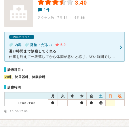
3.40
1件
アクセス数 7月:
84
| 6月:
66
内科の口コミ
内科
発熱・だるい
5.0
遅い時間まで診察してくれる
仕事を終えて一段落してから体調が悪いと感じ、遅い時間でしたが、まだ診療時間中だったこちらのクリニックにうかがい診ていただきました。その日は微熱があったため、コロナとインフルエンザの検査をそれぞれ行って
診療科目：
内科
、泌尿器科、健康診断
診療時間
月
火
水
木
金
土
日
祝
14:00-21:00
10:00-17:00