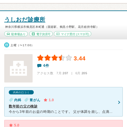
うしおだ診療所
神奈川県横浜市鶴見区本町通（国道駅、鶴見小野駅、花月総持寺駅）
駐車場あり
電子決済可
マイナ受付
(スマホ可)
土曜（〜17:00）
3.44
4件
アクセス数 7月:
207
| 6月:
205
内科の口コミ
内科
胃がん
1.0
数年前の父の検診
今から3年前のお盆の時期のことです。 父が体調を崩し、点滴を希望していたため近くの医院を受診しました。その際に血液検査を行ったところ、異常な数値が出たため、すぐに大きな病院での精密検査を勧められ
5.0