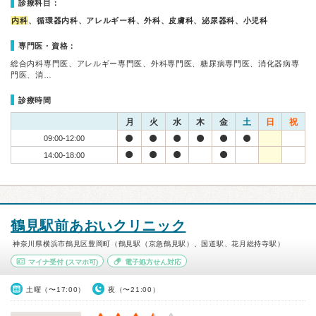
診療科目：
内科
、循環器内科、アレルギー科、外科、皮膚科、泌尿器科、小児科
専門医・資格：
総合内科専門医、アレルギー専門医、外科専門医、糖尿病専門医、消化器病専
門医、消…
診療時間
月
火
水
木
金
土
日
祝
09:00-12:00
14:00-18:00
鶴見駅前あおいクリニック
神奈川県横浜市鶴見区豊岡町（鶴見駅（京急鶴見駅）、国道駅、花月総持寺駅）
マイナ受付
(スマホ可)
電子処方せん対応
土曜（〜17:00）
夜（〜21:00）