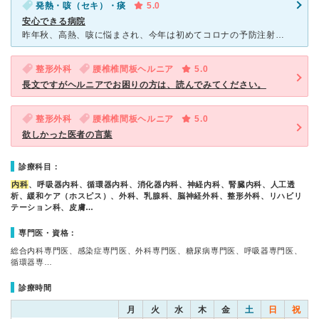
発熱・咳（セキ）・痰
5.0
安心できる病院
昨年秋、高熱、咳に悩まされ、今年は初めてコロナの予防注射をしていないので、念のため受診。 熱を測り、隔離された部屋でコロナの検査。 コロナ感染と診断され、個室に隔離入院。 厳重に防護服で固
整形外科
腰椎椎間板ヘルニア
5.0
長文ですがヘルニアでお困りの方は、読んでみてください。
整形外科
腰椎椎間板ヘルニア
5.0
欲しかった医者の言葉
診療科目：
内科
、呼吸器内科、循環器内科、消化器内科、神経内科、腎臓内科、人工透
析、緩和ケア（ホスピス）、外科、乳腺科、脳神経外科、整形外科、リハビリ
テーション科、皮膚…
専門医・資格：
総合内科専門医、感染症専門医、外科専門医、糖尿病専門医、呼吸器専門医、
循環器専…
診療時間
月
火
水
木
金
土
日
祝