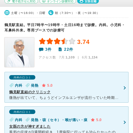
電子処方せん対応
オンライン診療対応
女医在籍
土曜（〜16:00）・日曜
朝（7:30〜）・夜（〜19:30）
鶴見駅直結。平日7時半〜19時半・土日16時まで診療。内科。小児科・
耳鼻科外来。専用ブースでの診療可
3.74
3件
22件
アクセス数 7月:
1,109
| 6月:
1,134
内科の口コミ
内科
発熱
5.0
鶴見駅直結のクリニック
微熱が出ていて、ちょうどインフルエンザが流行っていた時期だったため、仕事終わりに夕方も受け付けているこちらのクリニックにうかがいました。 結果は陰性でしたが、スピーディに検査していただけてよかっ
内科の口コミ
内科
発熱・咳（セキ）・喉が痛い・痰
5.0
女医の方が神すぎました
風邪の症状が3週間程続き、1度病院に行っても治らなかったので、２回目の病院にここを選びました。 日曜日のお昼に受診しにいったのですが、ネットで予約出来るので比較的待つ時間も短くて良かったです。 診