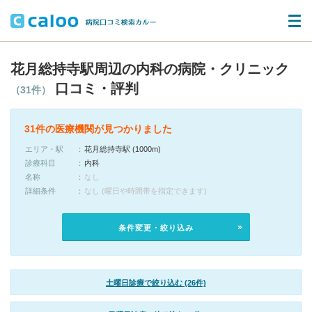
花月総持寺駅周辺の内科の病院・クリニック
口コミ・評判
（31件）
31件の医療機関が見つかりました
エリア・駅
花月総持寺駅 (1000m)
診療科目
内科
名称
なし
詳細条件
なし (曜日や時間帯を指定できます)
条件変更・絞り込み
土曜日診療で絞り込む (26件)