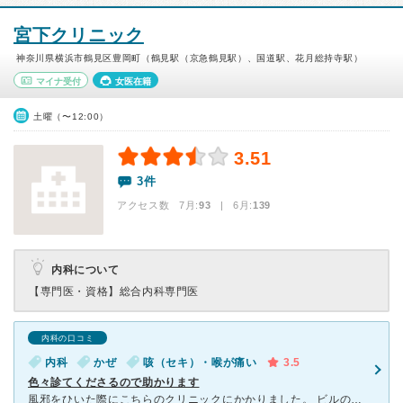
宮下クリニック
神奈川県横浜市鶴見区豊岡町（鶴見駅（京急鶴見駅）、国道駅、花月総持寺駅）
マイナ受付
女医在籍
土曜（〜12:00）
3.51
3件
アクセス数 7月:
93
| 6月:
139
内科について
【専門医・資格】
総合内科専門医
内科の口コミ
内科
かぜ
咳（セキ）・喉が痛い
3.5
色々診てくださるので助かります
風邪をひいた際にこちらのクリニックにかかりました。 ビルの中にあり、院内の様子が見えないので少し不安でしたが行ってみると、 綺麗な待合室で、開放感もあり好印象を受けました。 診察をして下さる先生