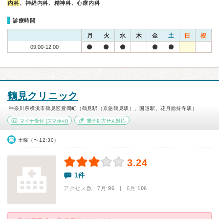
内科
、神経内科、精神科、心療内科
診療時間
月
火
水
木
金
土
日
祝
09:00-12:00
鶴見クリニック
神奈川県横浜市鶴見区豊岡町（鶴見駅（京急鶴見駅）、国道駅、花月総持寺駅）
マイナ受付
(スマホ可)
電子処方せん対応
土曜（〜12:30）
3.24
1件
アクセス数 7月:
96
| 6月:
106