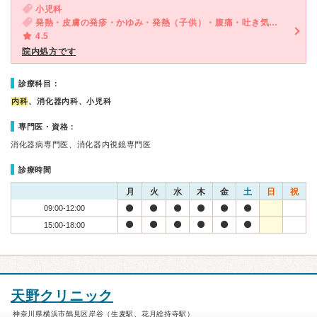
小児科
発熱・皮膚の発疹・かゆみ・発熱（子供）・腹痛・吐き気・嘔吐（子供）・発疹（子供）・咳・呼吸困難（子供）・下痢（子供）
4.5
院内処方です
診療科目：
内科
、消化器内科、小児科
専門医・資格：
消化器病専門医、消化器内視鏡専門医
診療時間
月
火
水
木
金
土
日
祝
09:00-12:00
15:00-18:00
天野クリニック
神奈川県横浜市鶴見区岸谷（生麦駅、花月総持寺駅）