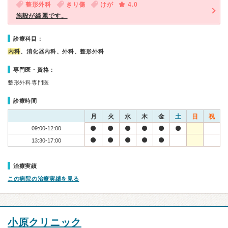
整形外科
きり傷
けが
4.0
施設が綺麗です。
診療科目：
内科
、消化器内科、外科、整形外科
専門医・資格：
整形外科専門医
診療時間
月
火
水
木
金
土
日
祝
09:00-12:00
13:30-17:00
治療実績
この病院の治療実績を見る
小原クリニック