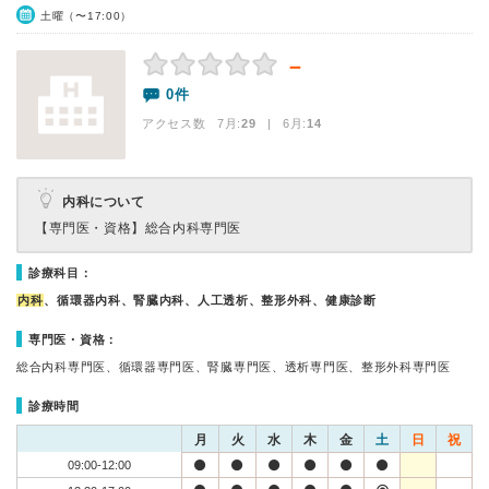
土曜（〜17:00）
－
0件
アクセス数 7月:
29
| 6月:
14
内科について
【専門医・資格】
総合内科専門医
診療科目：
内科
、循環器内科、腎臓内科、人工透析、整形外科、健康診断
専門医・資格：
総合内科専門医、循環器専門医、腎臓専門医、透析専門医、整形外科専門医
診療時間
月
火
水
木
金
土
日
祝
09:00-12:00