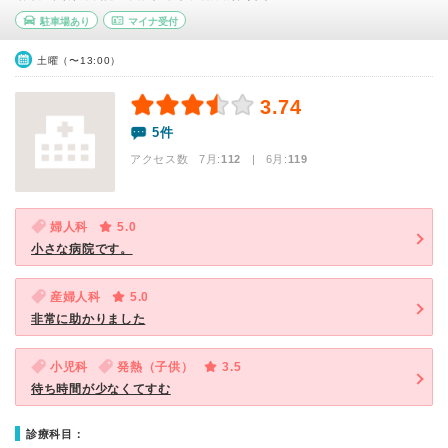
駐車場あり
マイナ受付
土曜（〜13:00）
3.74
5件
アクセス数 7月:
112
| 6月:
119
婦人科
5.0
小さな病院です。
産婦人科
5.0
非常に助かりました
小児科
発熱（子供）
3.5
待ち時間が少なくてすむ
診療科目：