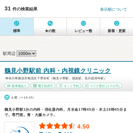
31
件の検索結果
表示順について
標準
★の数
レビュー数
新着・更新
駅周辺
鶴見小野駅前 内科・内視鏡クリニック
神奈川県横浜市鶴見区下野谷町（鶴見小野駅、国道駅、花月総持寺駅）
駐車場あり
電子決済可
ネット予約
マイナ受付
(スマホ可)
土曜（〜16:45）
鶴見小野駅1分の内科・消化器内科。月水金17時45分・木土16時45分ま
で。専門医。胃・大腸カメラ。
4.50