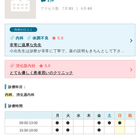
2件
アクセス数 7月:
81
| 6月:
60
内科の口コミ
内科
体調不良
5.0
非常に温厚な先生
小出先生は診察が非常に丁寧で、薬の説明もきちんとして下さいます。本当に信頼できるお医者さまです。 からだの不調に対する触診もきちんとして下さいます。 それゆえに、待合室はいつも込み合っておりますが
消化器内科
5.0
とても優しく患者思いのクリニック
診療科目：
内科
、消化器内科
診療時間
月
火
水
木
金
土
日
祝
09:00-13:00
15:00-19:00