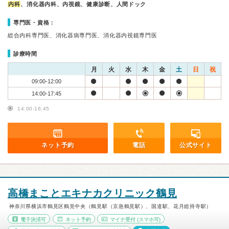
内科
、消化器内科、内視鏡、健康診断、人間ドック
専門医・資格：
総合内科専門医、消化器病専門医、消化器内視鏡専門医
診療時間
月
火
水
木
金
土
日
祝
09:00-12:00
14:00-17:45
14:00-16:45
ネット予約
電話
公式サイト
高橋まことエキナカクリニック鶴見
神奈川県横浜市鶴見区鶴見中央（鶴見駅（京急鶴見駅）、国道駅、花月総持寺駅）
電子決済可
ネット予約
マイナ受付
(スマホ可)