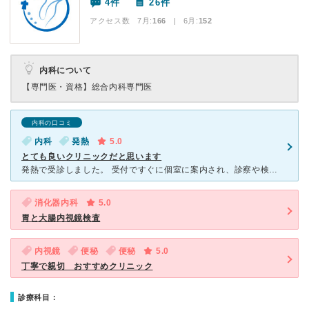
4件
26件
アクセス数 7月:
166
| 6月:
152
内科について
【専門医・資格】
総合内科専門医
内科の口コミ
内科
発熱
5.0
とても良いクリニックだと思います
発熱で受診しました。 受付ですぐに個室に案内され、診察や検査は先生、看護師が来てくれて、会計まで個室で過ごしました。 先生は優しい雰囲気でとても話しやすく丁寧に説明してくれました。 看護師さんは
消化器内科
5.0
胃と大腸内視鏡検査
内視鏡
便秘
便秘
5.0
丁寧で親切 おすすめクリニック
診療科目：