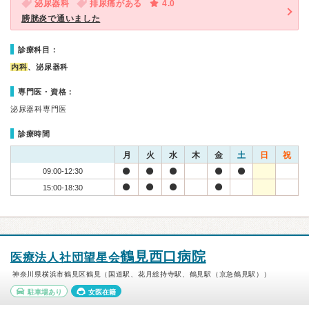
泌尿器科
排尿痛がある
4.0
膀胱炎で通いました
診療科目：
内科
、泌尿器科
専門医・資格：
泌尿器科専門医
診療時間
月
火
水
木
金
土
日
祝
09:00-12:30
15:00-18:30
鶴見西口病院
医療法人社団望星会
神奈川県横浜市鶴見区鶴見（国道駅、花月総持寺駅、鶴見駅（京急鶴見駅））
駐車場あり
女医在籍