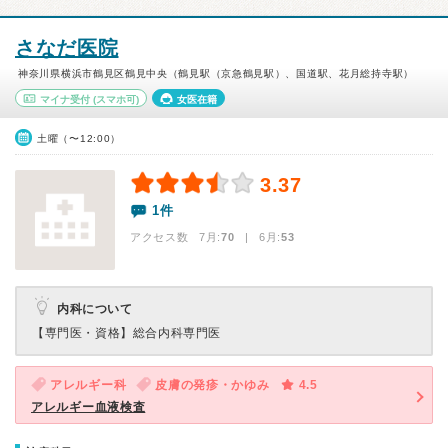
さなだ医院
神奈川県横浜市鶴見区鶴見中央（鶴見駅（京急鶴見駅）、国道駅、花月総持寺駅）
マイナ受付
(スマホ可)
女医在籍
土曜（〜12:00）
3.37
1件
アクセス数 7月:
70
| 6月:
53
内科について
【専門医・資格】
総合内科専門医
アレルギー科
皮膚の発疹・かゆみ
4.5
アレルギー血液検査