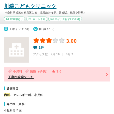
川端こどもクリニック
神奈川県横浜市鶴見区生麦（花月総持寺駅、国道駅、鶴見小野駅）
駐車場あり
ネット予約
マイナ受付
(スマホ可)
土曜（〜12:00）
朝（8:30〜）
3.00
1件
アクセス数 7月:
10
| 6月:
2
小児科
発熱（子供）
3.0
丁寧な診察でした
診療科目：
内科
、アレルギー科、小児科
専門医・資格：
小児科専門医