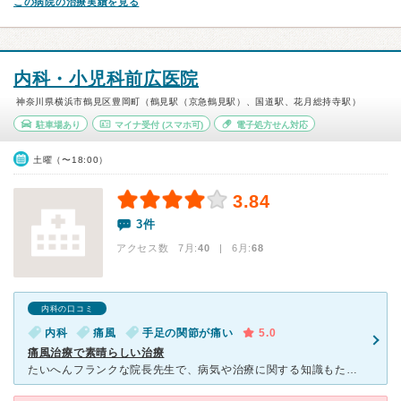
この病院の治療実績を見る
内科・小児科前広医院
神奈川県横浜市鶴見区豊岡町（鶴見駅（京急鶴見駅）、国道駅、花月総持寺駅）
駐車場あり
マイナ受付
(スマホ可)
電子処方せん対応
土曜（〜18:00）
3.84
3件
アクセス数 7月:
40
| 6月:
68
内科の口コミ
内科
痛風
手足の関節が痛い
5.0
痛風治療で素晴らしい治療
たいへんフランクな院長先生で、病気や治療に関する知識もたいへん深いものがあります。 とくに痛風治療では、たいへん適切な投薬してくださり、血液検査での尿酸の値は正常値になりました。とりわけ、コレストロ