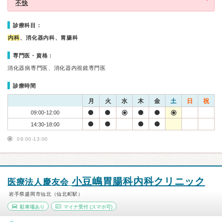
不快
診療科目：
内科
、消化器内科、胃腸科
専門医・資格：
消化器病専門医、消化器内視鏡専門医
診療時間
月
火
水
木
金
土
日
祝
09:00-12:00
14:30-18:00
09:00-13:00
小豆嶋胃腸科内科クリニック
医療法人慶友会
岩手県盛岡市仙北（仙北町駅）
駐車場あり
マイナ受付
(スマホ可)