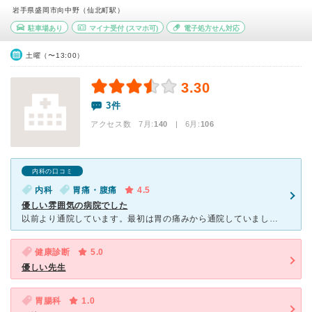
岩手県盛岡市向中野（仙北町駅）
駐車場あり
マイナ受付
(スマホ可)
電子処方せん対応
土曜（〜13:00）
3.30
3件
アクセス数 7月:
140
| 6月:
106
内科の口コミ
内科
胃痛・腹痛
4.5
優しい雰囲気の病院でした
以前より通院しています。最初は胃の痛みから通院していましたが、アレルギー、インフルエンザ、コロナ、尿酸の問題や健康診断の結果からの相談、精密検査など、なんでも診てもらっています。 先生は一見堅い
健康診断
5.0
優しい先生
胃腸科
1.0