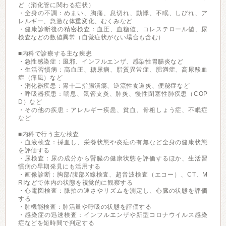
ど（消化管に関わる症状）
・全身の不調：めまい、胸痛、息切れ、動悸、不眠、しびれ、ア
レルギー、急激な体重変化、むくみなど
・健康診断後の精密検査：血圧、血糖値、コレステロール値、尿
検査などの数値異常（自覚症状がない場合も含む）
■内科で診療する主な疾患
・急性感染症：風邪、インフルエンザ、感染性胃腸炎など
・生活習慣病：高血圧、糖尿病、脂質異常症、肥満症、高尿酸血
症（痛風）など
・消化器疾患：胃十二指腸潰瘍、逆流性食道炎、便秘症など
・呼吸器疾患：喘息、気管支炎、肺炎、慢性閉塞性肺疾患（COP
D）など
・その他の疾患：アレルギー疾患、貧血、骨粗しょう症、不眠症
など
■内科で行う主な検査
・血液検査：採血し、栄養状態や炎症の有無など全身の健康状態
を評価する
・尿検査：尿の成分から腎臓の健康状態を評価するほか、生活習
慣病の早期発見にも活用する
・画像診断：胸部/腹部X線検査、超音波検査（エコー）、CT、M
RIなどで体内の状態を視覚的に観察する
・心電図検査：脈拍の速さやリズムを測定し、心臓の状態を評価
する
・肺機能検査：肺活量や呼吸の状態を評価する
・感染症の迅速検査：インフルエンザや新型コロナウイルス感染
症などを短時間で判定する