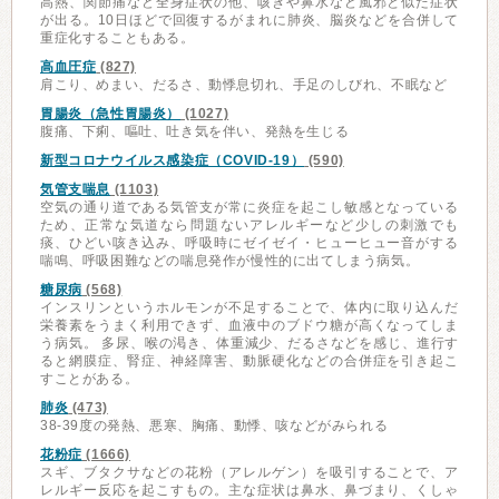
高熱、関節痛など全身症状の他、咳きや鼻水など風邪と似た症状
が出る。10日ほどで回復するがまれに肺炎、脳炎などを合併して
重症化することもある。
高血圧症
(827)
肩こり、めまい、だるさ、動悸息切れ、手足のしびれ、不眠など
胃腸炎（急性胃腸炎）
(1027)
腹痛、下痢、嘔吐、吐き気を伴い、発熱を生じる
新型コロナウイルス感染症（COVID-19）
(590)
気管支喘息
(1103)
空気の通り道である気管支が常に炎症を起こし敏感となっている
ため、正常な気道なら問題ないアレルギーなど少しの刺激でも
痰、ひどい咳き込み、呼吸時にゼイゼイ・ヒューヒュー音がする
喘鳴、呼吸困難などの喘息発作が慢性的に出てしまう病気。
糖尿病
(568)
インスリンというホルモンが不足することで、体内に取り込んだ
栄養素をうまく利用できず、血液中のブドウ糖が高くなってしま
う病気。 多尿、喉の渇き、体重減少、だるさなどを感じ、進行す
ると網膜症、腎症、神経障害、動脈硬化などの合併症を引き起こ
すことがある。
肺炎
(473)
38-39度の発熱、悪寒、胸痛、動悸、咳などがみられる
花粉症
(1666)
スギ、ブタクサなどの花粉（アレルゲン）を吸引することで、ア
レルギー反応を起こすもの。主な症状は鼻水、鼻づまり、くしゃ