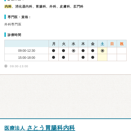
内科
、消化器内科、胃腸科、外科、皮膚科、肛門科
専門医・資格：
外科専門医
診療時間
月
火
水
木
金
土
日
祝
09:00-12:30
15:00-18:00
09:00-13:00
さとう胃腸科内科
医療法人