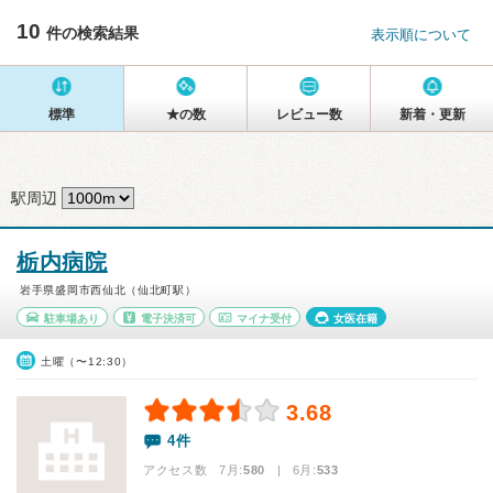
10
件の検索結果
表示順について
標準
★の数
レビュー数
新着・更新
駅周辺
栃内病院
岩手県盛岡市西仙北（仙北町駅）
駐車場あり
電子決済可
マイナ受付
女医在籍
土曜（〜12:30）
3.68
4件
アクセス数 7月:
580
| 6月:
533