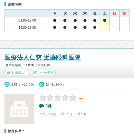
診療時間
月
火
水
木
金
土
日
祝
09:00-12:00
14:00-17:00
医療法人仁慈 近藤眼科医院
岩手県盛岡市清水町（仙北町駅）
駐車場あり
マイナ受付
土曜（〜13:30）
朝（8:30〜）
－
0件
アクセス数 7月:
7
| 6月:
16
診療科目：