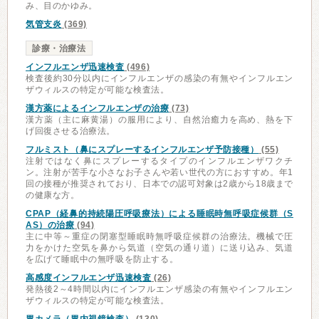
み、目のかゆみ。
気管支炎
(369)
診療・治療法
インフルエンザ迅速検査
(496)
検査後約30分以内にインフルエンザの感染の有無やインフルエン
ザウィルスの特定が可能な検査法。
漢方薬によるインフルエンザの治療
(73)
漢方薬（主に麻黄湯）の服用により、自然治癒力を高め、熱を下
げ回復させる治療法。
フルミスト（鼻にスプレーするインフルエンザ予防接種）
(55)
注射ではなく鼻にスプレーするタイプのインフルエンザワクチ
ン。注射が苦手な小さなお子さんや若い世代の方におすすめ。年1
回の接種が推奨されており、日本での認可対象は2歳から18歳まで
の健康な方。
CPAP（経鼻的持続陽圧呼吸療法）による睡眠時無呼吸症候群（S
AS）の治療
(94)
主に中等～重症の閉塞型睡眠時無呼吸症候群の治療法。機械で圧
力をかけた空気を鼻から気道（空気の通り道）に送り込み、気道
を広げて睡眠中の無呼吸を防止する。
高感度インフルエンザ迅速検査
(26)
発熱後2～4時間以内にインフルエンザ感染の有無やインフルエン
ザウィルスの特定が可能な検査法。