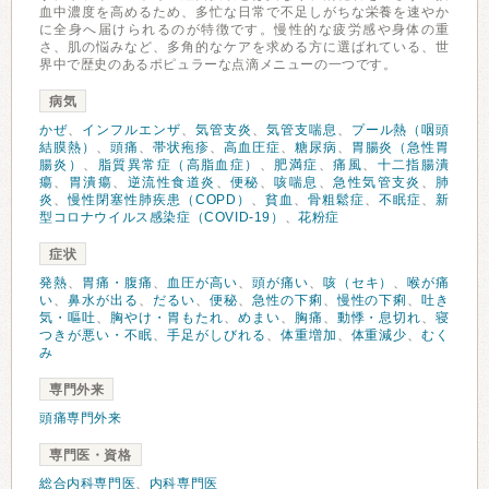
血中濃度を高めるため、多忙な日常で不足しがちな栄養を速やか
に全身へ届けられるのが特徴です。慢性的な疲労感や身体の重
さ、肌の悩みなど、多角的なケアを求める方に選ばれている、世
界中で歴史のあるポピュラーな点滴メニューの一つです。
病気
かぜ
、
インフルエンザ
、
気管支炎
、
気管支喘息
、
プール熱（咽頭
結膜熱）
、
頭痛
、
帯状疱疹
、
高血圧症
、
糖尿病
、
胃腸炎（急性胃
腸炎）
、
脂質異常症（高脂血症）
、
肥満症
、
痛風
、
十二指腸潰
瘍
、
胃潰瘍
、
逆流性食道炎
、
便秘
、
咳喘息
、
急性気管支炎
、
肺
炎
、
慢性閉塞性肺疾患（COPD）
、
貧血
、
骨粗鬆症
、
不眠症
、
新
型コロナウイルス感染症（COVID-19）
、
花粉症
症状
発熱
、
胃痛・腹痛
、
血圧が高い
、
頭が痛い
、
咳（セキ）
、
喉が痛
い
、
鼻水が出る
、
だるい
、
便秘
、
急性の下痢
、
慢性の下痢
、
吐き
気・嘔吐
、
胸やけ・胃もたれ
、
めまい
、
胸痛
、
動悸・息切れ
、
寝
つきが悪い・不眠
、
手足がしびれる
、
体重増加
、
体重減少
、
むく
み
専門外来
頭痛専門外来
専門医・資格
総合内科専門医
、
内科専門医