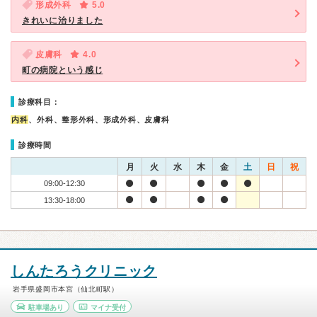
形成外科
5.0
きれいに治りました
皮膚科
4.0
町の病院という感じ
診療科目：
内科
、外科、整形外科、形成外科、皮膚科
診療時間
月
火
水
木
金
土
日
祝
09:00-12:30
13:30-18:00
しんたろうクリニック
岩手県盛岡市本宮（仙北町駅）
駐車場あり
マイナ受付