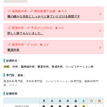
脳神経外科
慢性硬膜下血腫
5.0
腕の確かな先生にしっかりと診ていただける病院です
整形外科
手足がしびれる
4.5
詳しく診てもらいました。
整形外科
けが
3.5
整形外科
診療科目：
内科
、外科、脳神経外科、整形外科、形成外科、リハビリテーション科
専門医・資格：
整形外科専門医、手外科専門医、リハビリテーション科専門医、麻酔科専門
医、ペイン…
診療時間
月
火
水
木
金
土
日
祝
09:00-12:00