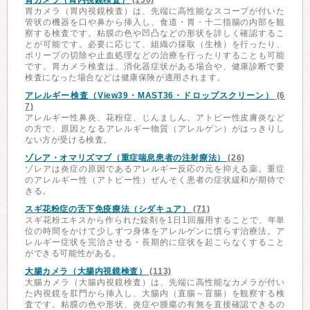
胃カメラ（胃内視鏡検査）
(130)
胃カメラ（胃内視鏡検査）は、先端に高性能なスコープが付いた
管状の機器を口や鼻から挿入し、食道・胃・十二指腸の内部を観
察する検査です。粘膜の色や凹凸などの形状を詳しく確認するこ
とが可能です。必要に応じて、組織の採取（生検）を行ったり、
ポリープの切除や止血処理などの治療を行ったりすることも可能
です。胃カメラ検査は、消化器症状がある場合や、健康診断で要
検査になった場合などは健康保険が適用されます。
アレルギー検査（View39・MAST36・ドロップスクリーン）
(6
7)
アレルギー性鼻炎、花粉症、じんましん、アトピー性皮膚炎など
の方で、原因となるアレルギー物質（アレルゲン）がはっきりし
ない方が受ける検査。
ゾレア・オマリズマブ（重症喘息患者の注射療法）
(26)
ゾレアは炎症の原因であるアレルギー反応の元を抑える薬。重症
のアレルギー性（アトピー性）ぜんそく患者の症状緩和が期待で
きる。
スギ花粉症の舌下免疫療法（シダキュア）
(71)
スギ花粉エキスから作られた錠剤を1日1回服用することで、年単
位の時間をかけて少しずつ身体をアレルゲンに慣らす治療法。ア
レルギー症状を完治させる・長期的に症状を起こらなくすること
ができる可能性がある。
大腸カメラ（大腸内視鏡検査）
(113)
大腸カメラ（大腸内視鏡検査）は、先端に高性能なカメラが付い
た内視鏡を肛門から挿入し、大腸内（直腸～盲腸）を観察する検
査です。粘膜の色や形状、炎症や腫瘍の有無を直接確認できるの