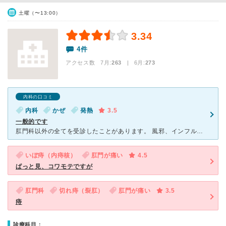
土曜（〜13:00）
3.34
4件
アクセス数 7月:
263
| 6月:
273
内科の口コミ
内科
かぜ
発熱
3.5
一般的です
肛門科以外の全てを受診したことがあります。 風邪、インフルエンザ、胃腸炎、皮膚科、便秘、健康診断などで受診しました。 先生はごく普通で診察は一般的ですが、他と違うところと言えば薬が沢山出るところだ
いぼ痔（内痔核）
肛門が痛い
4.5
ぱっと見、コワモテですが
肛門科
切れ痔（裂肛）
肛門が痛い
3.5
痔
診療科目：