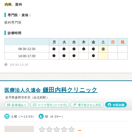
内科
、眼科
専門医・資格：
眼科専門医
診療時間
月
火
水
木
金
土
日
祝
08:30-12:30
14:00-17:30
08:30-13:30
鎌田内科クリニック
医療法人久遠会
岩手県盛岡市本宮（仙北町駅）
駐車場あり
マイナ受付
(スマホ可)
電子処方せん対応
女医在籍
土曜（〜12:00）
朝（8:30〜）
－