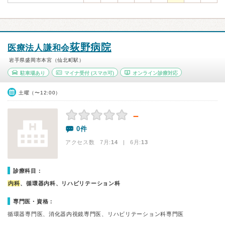
荻野病院
医療法人謙和会
岩手県盛岡市本宮（仙北町駅）
駐車場あり
マイナ受付
(スマホ可)
オンライン診療対応
土曜（〜12:00）
－
0件
アクセス数 7月:
14
| 6月:
13
診療科目：
内科
、循環器内科、リハビリテーション科
専門医・資格：
循環器専門医、消化器内視鏡専門医、リハビリテーション科専門医