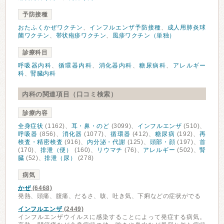
予防接種
おたふくかぜワクチン
、
インフルエンザ予防接種
、
成人用肺炎球
菌ワクチン
、
帯状疱疹ワクチン
、
風疹ワクチン（単独）
診療科目
呼吸器内科
、
循環器内科
、
消化器内科
、
糖尿病科
、
アレルギー
科
、
腎臓内科
内科の関連項目（口コミ検索）
診療内容
全身症状
(1162)、
耳・鼻・のど
(3099)、
インフルエンザ
(510)、
呼吸器
(856)、
消化器
(1077)、
循環器
(412)、
糖尿病
(192)、
再
検査・精密検査
(916)、
内分泌・代謝
(125)、
頭部・顔
(197)、
首
(170)、
排泄（便）
(160)、
リウマチ
(76)、
アレルギー
(502)、
腎
臓
(52)、
排泄（尿）
(278)
病気
かぜ
(6468)
発熱、頭痛、腹痛、だるさ、咳、吐き気、下痢などの症状がでる
インフルエンザ
(2449)
インフルエンザウイルスに感染することによって発症する病気。