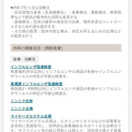
■内科で行う主な治療法
・生活習慣の改善（非薬物療法）：食事療法、運動療法、禁煙指
導などで病気の根本的な原因を改善する
・薬物療法：症状の緩和や感染症の治療、慢性疾患をコントロー
ルするための薬を処方する
・その他の処置：脱水や急な痛み、炎症を抑えるための点滴など
の処置を行う
内科の関連項目（病院検索）
診療・治療法
インフルエンザ迅速検査
検査後約30分以内にインフルエンザの感染の有無やインフルエン
ザウィルスの特定が可能な検査法。
高感度インフルエンザ迅速検査
発熱後2～4時間以内にインフルエンザ感染の有無やインフルエン
ザウィルスの特定が可能な検査法。
ニンニク注射
ニンニク点滴
マイヤーズカクテル点滴
マイヤーズカクテル点滴は、ビタミンやミネラルなどの栄養素を
血管内に直接投与し、効率的な栄養補給をサポートする治療法で
す。サプリメント等の経口摂取とは異なり、消化管を通さず直接