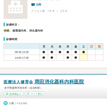
0件
アクセス数 7月:
9
| 6月:
3
診療科目：
内科
、循環器内科、消化器内科
診療時間
月
火
水
木
金
土
日
祝
08:30-12:00
14:00-17:00
岡田消化器科内科医院
医療法人健育会
岩手県盛岡市清水町（仙北町駅）
駐車場あり
マイナ受付
土曜（〜12:00）