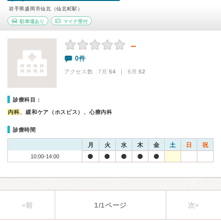
岩手県盛岡市仙北（仙北町駅）
駐車場あり
マイナ受付
－
0件
アクセス数 7月:
54
| 6月:
52
診療科目：
内科
、緩和ケア（ホスピス）、心療内科
診療時間
月
火
水
木
金
土
日
祝
10:00-14:00
«前
1/1ページ
次»