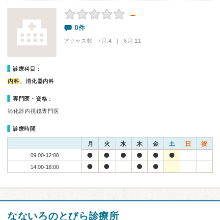
－
0件
アクセス数 7月:
4
| 6月:
11
診療科目：
内科
、消化器内科
専門医・資格：
消化器内視鏡専門医
診療時間
月
火
水
木
金
土
日
祝
09:00-12:00
14:00-18:00
なないろのとびら診療所