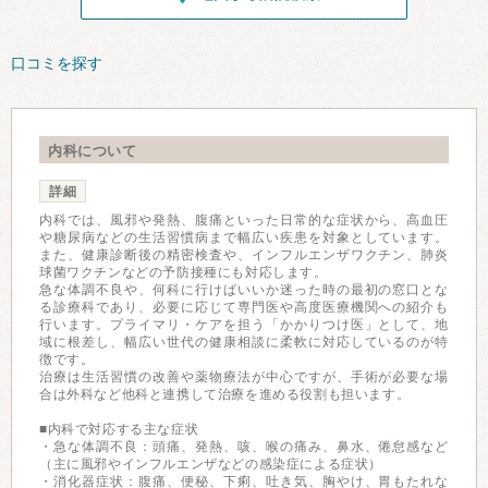
口コミを探す
内科について
詳細
内科では、風邪や発熱、腹痛といった日常的な症状から、高血圧
や糖尿病などの生活習慣病まで幅広い疾患を対象としています。
また、健康診断後の精密検査や、インフルエンザワクチン、肺炎
球菌ワクチンなどの予防接種にも対応します。
急な体調不良や、何科に行けばいいか迷った時の最初の窓口とな
る診療科であり、必要に応じて専門医や高度医療機関への紹介も
行います。プライマリ・ケアを担う「かかりつけ医」として、地
域に根差し、幅広い世代の健康相談に柔軟に対応しているのが特
徴です。
治療は生活習慣の改善や薬物療法が中心ですが、手術が必要な場
合は外科など他科と連携して治療を進める役割も担います。
■内科で対応する主な症状
・急な体調不良：頭痛、発熱、咳、喉の痛み、鼻水、倦怠感など
（主に風邪やインフルエンザなどの感染症による症状）
・消化器症状：腹痛、便秘、下痢、吐き気、胸やけ、胃もたれな