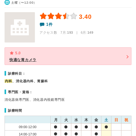
土曜（〜12:00）
3.40
1件
アクセス数 7月:
193
| 6月:
149
5.0
快適な胃カメラ
診療科目：
内科
、消化器内科、胃腸科
専門医・資格：
消化器病専門医、消化器内視鏡専門医
診療時間
月
火
水
木
金
土
日
祝
09:00-12:00
14:00-17:00