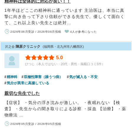
精神科は全体的に対応が良い！！
1年半ほどここの精神科に通っています 主治医は、本当に真
摯に向き合って下さり信頼ができる先生で、優しくて面白く
て、これ以上良い先生とは絶対…
2026年06月受診 / 2026年06月投稿
4人が参考になった
陣原クリニック
沢之会
(福岡県・北九州市八幡西区)
5.0
ひつじ（本人ではない・20代・男性・掲載口コミ5件）
精神科
双極性障害（躁うつ病）
気が滅入る・不安
気分が異常に高揚している
親切な先生でした
【症状】 ・気分の浮き沈みが激しい。 ・夜眠れない 【検
査】 ・先生からの聞き取りによる診察 ・採血 【治療】 ・薬
物療法 …
2026年05月受診 / 2026年05月投稿