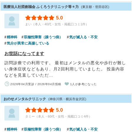
医療法人社団創福会 ふくろうクリニック等々力
(東京都・世田谷区)
5.0
まい（本人・40代・女性・掲載口コミ1件）
精神科
双極性障害（躁うつ病）
気が滅入る・不安
気分が異常に高揚している
お世話になってます
訪問診療での利用です。 最初はメンタルの悪化や歩行が難し
い身体症状などもあり、月2回利用していました。 投薬内容
などを見直していただ…
2026年04月受診 / 2026年04月投稿
1人が参考になった
おのせメンタルクリニック
(神奈川県・横浜市金沢区)
5.0
タミー（本人・60代・女性・掲載口コミ4件）
精神科
双極性障害（躁うつ病）
気が滅入る・不安