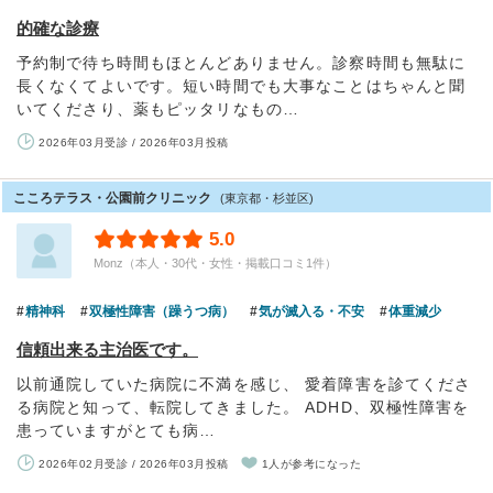
的確な診療
予約制で待ち時間もほとんどありません。診察時間も無駄に
長くなくてよいです。短い時間でも大事なことはちゃんと聞
いてくださり、薬もピッタリなもの…
2026年03月受診 / 2026年03月投稿
こころテラス・公園前クリニック
(東京都・杉並区)
5.0
Monz（本人・30代・女性・掲載口コミ1件）
精神科
双極性障害（躁うつ病）
気が滅入る・不安
体重減少
信頼出来る主治医です。
以前通院していた病院に不満を感じ、 愛着障害を診てくださ
る病院と知って、転院してきました。 ADHD、双極性障害を
患っていますがとても病…
2026年02月受診 / 2026年03月投稿
1人が参考になった