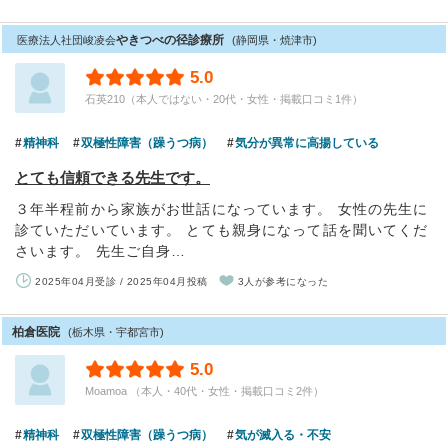
やきつべの径診療所
医療法人社団峻凌会
(静岡県・焼津市)
5.0
石英210（本人ではない・20代・女性・掲載口コミ1件）
精神科
双極性障害（躁うつ病）
気分が異常に高揚している
とても信頼できる先生です。
３年半程前から家族がお世話になっています。 女性の先生に
診ていただいています。 とても親身になって話を聞いてくだ
さいます。 先生ご自身…
2025年04月受診 / 2025年04月投稿
3人が参考になった
柏倉医院
(栃木県・宇都宮市)
5.0
Moamoa （本人・40代・女性・掲載口コミ2件）
精神科
双極性障害（躁うつ病）
気が滅入る・不安