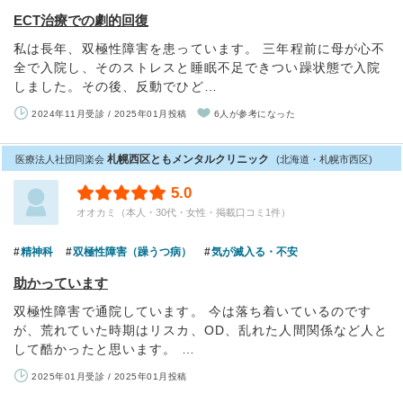
ECT治療での劇的回復
私は長年、双極性障害を患っています。 三年程前に母が心不
全で入院し、そのストレスと睡眠不足できつい躁状態で入院
しました。その後、反動でひど…
2024年11月受診 / 2025年01月投稿
6人が参考になった
札幌西区ともメンタルクリニック
医療法人社団同楽会
(北海道・札幌市西区)
5.0
オオカミ（本人・30代・女性・掲載口コミ1件）
精神科
双極性障害（躁うつ病）
気が滅入る・不安
助かっています
双極性障害で通院しています。 今は落ち着いているのです
が、荒れていた時期はリスカ、OD、乱れた人間関係など人と
して酷かったと思います。 …
2025年01月受診 / 2025年01月投稿