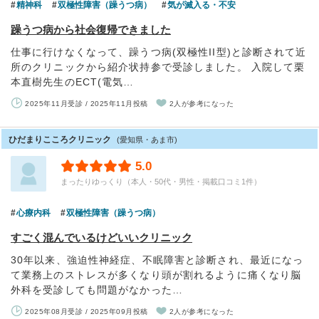
精神科
双極性障害（躁うつ病）
気が滅入る・不安
躁うつ病から社会復帰できました
仕事に行けなくなって、躁うつ病(双極性II型)と診断されて近
所のクリニックから紹介状持参で受診しました。 入院して栗
本直樹先生のECT(電気…
2025年11月受診 / 2025年11月投稿
2人が参考になった
ひだまりこころクリニック
(愛知県・あま市)
5.0
まったりゆっくり（本人・50代・男性・掲載口コミ1件）
心療内科
双極性障害（躁うつ病）
すごく混んでいるけどいいクリニック
30年以来、強迫性神経症、不眠障害と診断され、最近になっ
て業務上のストレスが多くなり頭が割れるように痛くなり脳
外科を受診しても問題がなかった…
2025年08月受診 / 2025年09月投稿
2人が参考になった