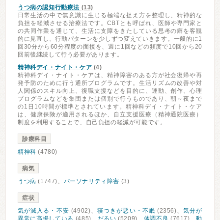
うつ病の認知行動療法
(13)
日常生活の中で無意識に生じる極端な捉え方を整理し、精神的な
負担を軽減させる治療法です。CBTとも呼ばれ、医師や専門家と
の共同作業を通じて、生活に支障をきたしている思考の癖を客観
的に見直し、行動パターンを少しずつ変えていきます。一般的に1
回30分から60分程度の面接を、週に1回などの頻度で10回から20
回前後継続して行う必要があります。
精神科デイ・ナイト・ケア
(4)
精神科デイ・ナイト・ケアは、精神障害のある方が社会復帰や再
発予防のために行う通所プログラムです。生活リズムの改善や対
人関係のスキル向上、復職支援などを目的に、運動、創作、心理
プログラムなどを集団または個別で行うものであり、朝～夜まで
の1日10時間が標準とされています。精神科デイ・ナイト・ケア
は、健康保険が適用されるほか、自立支援医療（精神通院医療）
制度を利用することで、自己負担の軽減が可能です。
診療科目
精神科
(4780)
病気
うつ病
(1747)、
パーソナリティ障害
(3)
症状
気が滅入る・不安
(4902)、
寝つきが悪い・不眠
(2356)、
気分が
異常に高揚している
(485)、
だるい
(5209)、
体調不良
(7617)、
動