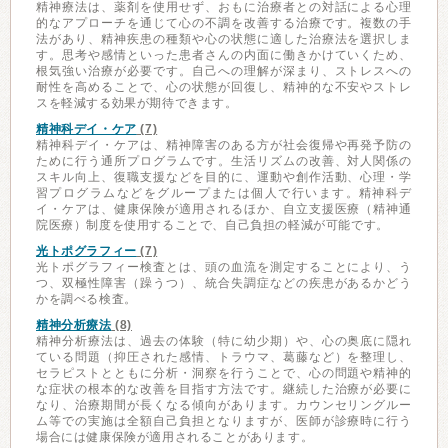
精神療法は、薬剤を使用せず、おもに治療者との対話による心理
的なアプローチを通じて心の不調を改善する治療です。複数の手
法があり、精神疾患の種類や心の状態に適した治療法を選択しま
す。思考や感情といった患者さんの内面に働きかけていくため、
根気強い治療が必要です。自己への理解が深まり、ストレスへの
耐性を高めることで、心の状態が回復し、精神的な不安やストレ
スを軽減する効果が期待できます。
精神科デイ・ケア
(7)
精神科デイ・ケアは、精神障害のある方が社会復帰や再発予防の
ために行う通所プログラムです。生活リズムの改善、対人関係の
スキル向上、復職支援などを目的に、運動や創作活動、心理・学
習プログラムなどをグループまたは個人で行います。精神科デ
イ・ケアは、健康保険が適用されるほか、自立支援医療（精神通
院医療）制度を使用することで、自己負担の軽減が可能です。
光トポグラフィー
(7)
光トポグラフィー検査とは、頭の血流を測定することにより、う
つ、双極性障害（躁うつ）、統合失調症などの疾患があるかどう
かを調べる検査。
精神分析療法
(8)
精神分析療法は、過去の体験（特に幼少期）や、心の奥底に隠れ
ている問題（抑圧された感情、トラウマ、葛藤など）を整理し、
セラピストとともに分析・洞察を行うことで、心の問題や精神的
な症状の根本的な改善を目指す方法です。継続した治療が必要に
なり、治療期間が長くなる傾向があります。カウンセリングルー
ム等での実施は全額自己負担となりますが、医師が診療時に行う
場合には健康保険が適用されることがあります。