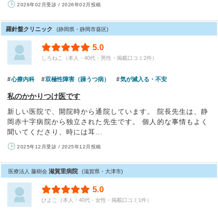
2026年02月受診 / 2026年02月投稿
羅針盤クリニック
(静岡県・静岡市葵区)
5.0
しろねこ（本人・40代・男性・掲載口コミ2件）
心療内科
双極性障害（躁うつ病）
気が滅入る・不安
私のかかりつけ医です
新しい医院で、開院時から通院しています。 院長先生は、静
岡赤十字病院から独立された先生です。 個人的な事情もよく
聞いてくださり、時には耳…
2025年12月受診 / 2025年12月投稿
滋賀里病院
医療法人 藤樹会
(滋賀県・大津市)
5.0
ひよこ（本人・40代・女性・掲載口コミ1件）