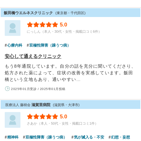
飯田橋ウエルネスクリニック
(東京都・千代田区)
5.0
にっしん（本人・30代・女性・掲載口コミ6件）
心療内科
双極性障害（躁うつ病）
安心して通えるクリニック
もう8年通院しています。自分の話を充分に聞いてくださり、
処方された薬によって、症状の改善を実感しています。飯田
橋という立地もあり、通いやすい…
2025年01月受診 / 2025年01月投稿
滋賀里病院
医療法人 藤樹会
(滋賀県・大津市)
5.0
さあか（本人・50代・女性・掲載口コミ1件）
精神科
双極性障害（躁うつ病）
気が滅入る・不安
幻想・妄想