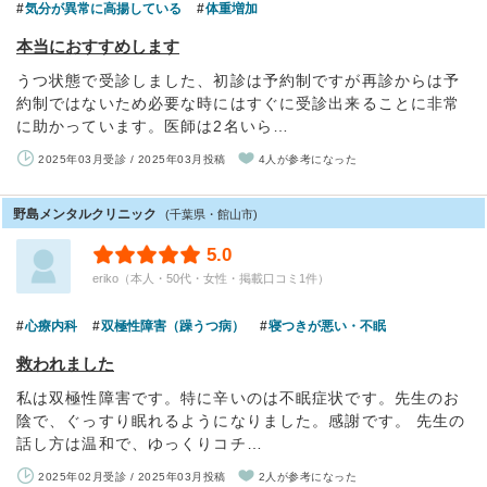
気分が異常に高揚している
体重増加
本当におすすめします
うつ状態で受診しました、初診は予約制ですが再診からは予
約制ではないため必要な時にはすぐに受診出来ることに非常
に助かっています。医師は2名いら…
2025年03月受診 / 2025年03月投稿
4人が参考になった
野島メンタルクリニック
(千葉県・館山市)
5.0
eriko（本人・50代・女性・掲載口コミ1件）
心療内科
双極性障害（躁うつ病）
寝つきが悪い・不眠
救われました
私は双極性障害です。特に辛いのは不眠症状です。先生のお
陰で、ぐっすり眠れるようになりました。感謝です。 先生の
話し方は温和で、ゆっくりコチ…
2025年02月受診 / 2025年03月投稿
2人が参考になった