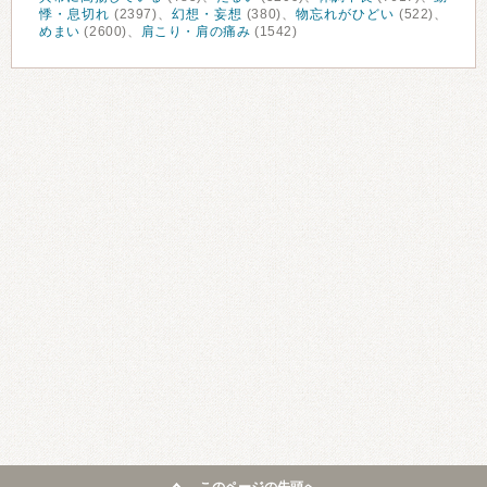
悸・息切れ
(2397)、
幻想・妄想
(380)、
物忘れがひどい
(522)、
めまい
(2600)、
肩こり・肩の痛み
(1542)