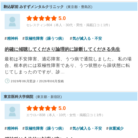
駒込駅前 みすずメンタルクリニック
(東京都・豊島区)
5.0
セレスティン804（本人・30代・男性・掲載口コミ1件）
精神科
双極性障害（躁うつ病）
気が滅入る・不安
的確に傾聴してくださり論理的に診断してくださる先生
最初は不安障害、適応障害、うつ病で通院しました。 私の場
合、根本的には双極性障害であり、うつ状態から躁状態に転
じてしまったのですが、診…
2026年06月受診 / 2026年06月投稿
東京医科大学病院
(東京都・新宿区)
5.0
エウロパ838（本人・10代・女性・掲載口コミ1件）
精神科
双極性障害（躁うつ病）
気が滅入る・不安
体重減少