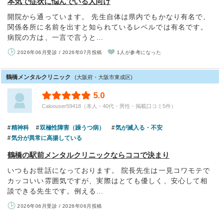
本気で症状に悩んでいる人向け
開院から通っています。 先生自体は県内でもかなり有名で、
関係各所に名前を出すと知られているレベルでは有名です。
病院の方は、一言で言うと…
2026年06月受診 / 2026年07月投稿
1人が参考になった
鶴橋メンタルクリニック
(大阪府・大阪市東成区)
5.0
Caloouser59418（本人・40代・男性・掲載口コミ5件）
精神科
双極性障害（躁うつ病）
気が滅入る・不安
気分が異常に高揚している
鶴橋の駅前メンタルクリニックならココで決まり
いつもお世話になっております。 院長先生は一見コワモテで
カッコいい雰囲気ですが、実際はとても優しく、安心して相
談できる先生です。例える…
2026年06月受診 / 2026年06月投稿