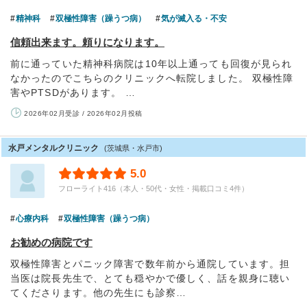
精神科
双極性障害（躁うつ病）
気が滅入る・不安
信頼出来ます。頼りになります。
前に通っていた精神科病院は10年以上通っても回復が見られ
なかったのでこちらのクリニックへ転院しました。 双極性障
害やPTSDがあります。 …
2026年02月受診 / 2026年02月投稿
水戸メンタルクリニック
(茨城県・水戸市)
5.0
フローライト416（本人・50代・女性・掲載口コミ4件）
心療内科
双極性障害（躁うつ病）
お勧めの病院です
双極性障害とパニック障害で数年前から通院しています。担
当医は院長先生で、とても穏やかで優しく、話を親身に聴い
てくださります。他の先生にも診察…