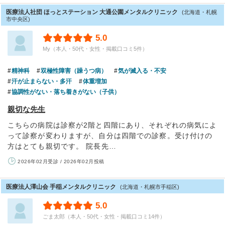
医療法人社団 ほっとステーション 大通公園メンタルクリニック
(北海道・札幌
市中央区)
5.0
My（本人・50代・女性・掲載口コミ5件）
精神科
双極性障害（躁うつ病）
気が滅入る・不安
汗が止まらない・多汗
体重増加
協調性がない・落ち着きがない（子供）
親切な先生
こちらの病院は診察が2階と四階にあり、それぞれの病気によ
って診察が変わりますが、自分は四階での診察。受け付けの
方はとても親切です。 院長先…
2026年02月受診 / 2026年02月投稿
医療法人澤山会 手稲メンタルクリニック
(北海道・札幌市手稲区)
5.0
ごま太郎（本人・50代・女性・掲載口コミ14件）