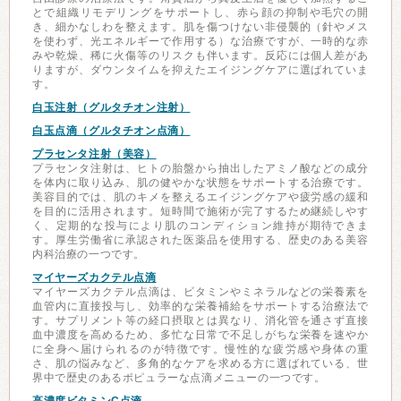
とで組織リモデリングをサポートし、赤ら顔の抑制や毛穴の開
き、細かなしわを整えます。肌を傷つけない非侵襲的（針やメス
を使わず、光エネルギーで作用する）な治療ですが、一時的な赤
みや乾燥、稀に火傷等のリスクも伴います。反応には個人差があ
りますが、ダウンタイムを抑えたエイジングケアに選ばれていま
す。
白玉注射（グルタチオン注射）
白玉点滴（グルタチオン点滴）
プラセンタ注射（美容）
プラセンタ注射は、ヒトの胎盤から抽出したアミノ酸などの成分
を体内に取り込み、肌の健やかな状態をサポートする治療です。
美容目的では、肌のキメを整えるエイジングケアや疲労感の緩和
を目的に活用されます。短時間で施術が完了するため継続しやす
く、定期的な投与により肌のコンディション維持が期待できま
す。厚生労働省に承認された医薬品を使用する、歴史のある美容
内科治療の一つです。
マイヤーズカクテル点滴
マイヤーズカクテル点滴は、ビタミンやミネラルなどの栄養素を
血管内に直接投与し、効率的な栄養補給をサポートする治療法で
す。サプリメント等の経口摂取とは異なり、消化管を通さず直接
血中濃度を高めるため、多忙な日常で不足しがちな栄養を速やか
に全身へ届けられるのが特徴です。慢性的な疲労感や身体の重
さ、肌の悩みなど、多角的なケアを求める方に選ばれている、世
界中で歴史のあるポピュラーな点滴メニューの一つです。