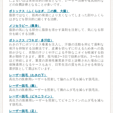
によるいぼは美容目的の除去となり、レーザー治療や電気焼灼な
どの自費診療となることが多いです。
ボトックス（ふくらはぎ、二の腕、大腿）
脂肪ではなく、筋肉の発達により太くなってしまった顔やふくら
はぎなどを部分的に細くする治療。
メソセラピー（痩身）
脂肪の気になる部分に脂肪を溶かす薬剤を注射して、気になる部
分を細くする治療。
ボトックス（ワキガ・多汗症）
わきの下にボツリヌス毒素を注入し、汗腺の活動を抑えて過剰な
発汗を抑制する治療法です。皮膚を切らずに行えるため体への負
担が少なく、衣類の汗ジミや汗による不快なニオイを軽減する効
果が期待できます。通常、投与後2〜3日で効果が現れ、3〜6か月
ほど持続します。重度の原発性腋窩多汗症と診断された場合には
保険適用となるケースもあり、日常生活の質を向上させる有効な
選択肢として選ばれています。
レーザー脱毛（わきの下）
高出力の医療用レーザーを照射して脇のムダ毛を減らす脱毛法。
レーザー脱毛（腕）
高出力の医療用レーザーを照射して腕のムダ毛を減らす脱毛法。
レーザー脱毛（ビキニライン）
高出力の医療用レーザーを照射してビキニラインのムダ毛を減ら
す脱毛法。
レーザー脱毛（足）