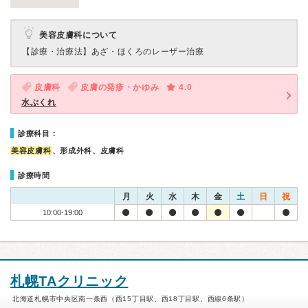
美容皮膚科について
【診療・治療法】
あざ・ほくろのレーザー治療
皮膚科
皮膚の発疹・かゆみ
4.0
水ぶくれ
診療科目：
美容皮膚科
、形成外科、皮膚科
診療時間
月
火
水
木
金
土
日
祝
10:00-19:00
札幌TAクリニック
北海道札幌市中央区南一条西（西15丁目駅、西18丁目駅、西線6条駅）