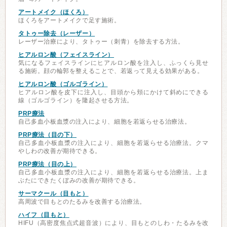
アートメイク（ほくろ）
ほくろをアートメイクで足す施術。
タトゥー除去（レーザー）
レーザー治療により、タトゥー（刺青）を除去する方法。
ヒアルロン酸（フェイスライン）
気になるフェイスラインにヒアルロン酸を注入し、ふっくら見せ
る施術。顔の輪郭を整えることで、若返って見える効果がある。
ヒアルロン酸（ゴルゴライン）
ヒアルロン酸を皮下に注入し、目頭から頬にかけて斜めにできる
線（ゴルゴライン）を隆起させる方法。
PRP療法
自己多血小板血漿の注入により、細胞を若返らせる治療法。
PRP療法（目の下）
自己多血小板血漿の注入により、細胞を若返らせる治療法。クマ
やしわの改善が期待できる。
PRP療法（目の上）
自己多血小板血漿の注入により、細胞を若返らせる治療法。上ま
ぶたにできたくぼみの改善が期待できる。
サーマクール（目もと）
高周波で目もとのたるみを改善する治療法。
ハイフ（目もと）
HIFU（高密度焦点式超音波）により、目もとのしわ・たるみを改