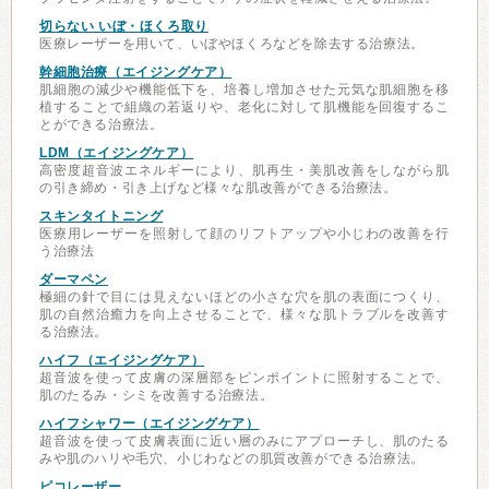
切らない いぼ・ほくろ取り
医療レーザーを用いて、いぼやほくろなどを除去する治療法。
幹細胞治療（エイジングケア）
肌細胞の減少や機能低下を、培養し増加させた元気な肌細胞を移
植することで組織の若返りや、老化に対して肌機能を回復するこ
とができる治療法。
LDM（エイジングケア）
高密度超音波エネルギーにより、肌再生・美肌改善をしながら肌
の引き締め・引き上げなど様々な肌改善ができる治療法。
スキンタイトニング
医療用レーザーを照射して顔のリフトアップや小じわの改善を行
う治療法
ダーマペン
極細の針で目には見えないほどの小さな穴を肌の表面につくり、
肌の自然治癒力を向上させることで、様々な肌トラブルを改善す
る治療法。
ハイフ（エイジングケア）
超音波を使って皮膚の深層部をピンポイントに照射することで、
肌のたるみ・シミを改善する治療法。
ハイフシャワー（エイジングケア）
超音波を使って皮膚表面に近い層のみにアプローチし、肌のたる
みや肌のハリや毛穴、小じわなどの肌質改善ができる治療法。
ピコレーザー