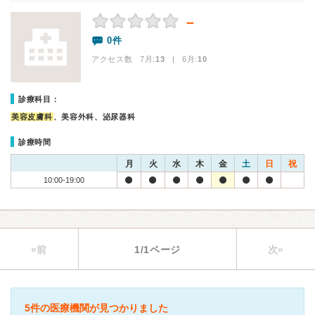
－
0件
アクセス数 7月:
13
| 6月:
10
診療科目：
美容皮膚科
、美容外科、泌尿器科
診療時間
月
火
水
木
金
土
日
祝
10:00-19:00
«前
1/1ページ
次»
5件の医療機関が見つかりました