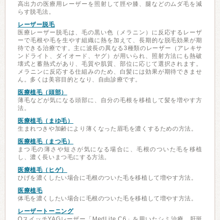
高出力の医療用レーザーを照射して脛や膝、腿などのムダ毛を減
らす脱毛法。
レーザー脱毛
医療レーザー脱毛は、毛の黒い色（メラニン）に反応するレーザ
ーで毛根や毛を生やす組織に熱を加えて、長期的な脱毛効果が期
待できる治療です。主に波長の異なる3種類のレーザー（アレキサ
ンドライト、ダイオード、ヤグ）が用いられ、照射方法にも熱破
壊式と蓄熱式があり、毛質や肌質、部位に応じて選択されます。
メラニンに反応する仕組みのため、白髪には効果が期待できませ
ん。多くは美容目的となり、自由診療です。
医療植毛（頭部）
薄毛などが気になる頭部に、自分の毛根を移植して髪を増やす方
法。
医療植毛（まゆ毛）
生まれつきや加齢により薄くなった眉毛を濃くするための方法。
医療植毛（まつ毛）
まつ毛の薄さや短さが気になる場合に、毛根のついた毛を移植
し、濃く長いまつ毛にする方法。
医療植毛（ヒゲ）
ひげを濃くしたい場合に毛根のついた毛を移植して増やす方法。
医療植毛
体毛を濃くしたい場合に毛根のついた毛を移植して増やす方法。
レーザートーニング
QスイッチYAGレーザー「MedLite C6」を用いたシミ治療。肝斑