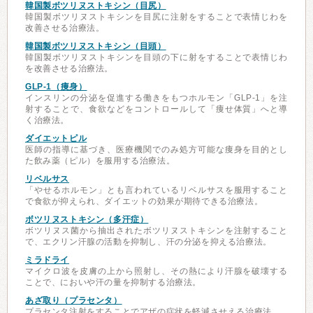
韓国製ボツリヌストキシン（目尻）
韓国製ボツリヌストキシンを目尻に注射をすることで表情じわを
改善させる治療法。
韓国製ボツリヌストキシン（目頭）
韓国製ボツリヌストキシンを目頭の下に射をすることで表情じわ
を改善させる治療法。
GLP-1（痩身）
インスリンの分泌を促進する働きをもつホルモン「GLP-1」を注
射することで、食欲などをコントロールして「痩せ体質」へと導
く治療法。
ダイエットピル
医師の指導に基づき、医療機関でのみ処方可能な痩身を目的とし
た飲み薬（ピル）を服用する治療法。
リベルサス
「やせるホルモン」とも言われているリベルサスを服用すること
で食欲が抑えられ、ダイエットの効果が期待できる治療法。
ボツリヌストキシン（多汗症）
ボツリヌス菌から抽出されたボツリヌストキシンを注射すること
で、エクリン汗腺の活動を抑制し、汗の分泌を抑える治療法。
ミラドライ
マイクロ波を皮膚の上から照射し、その熱により汗腺を破壊する
ことで、においや汗の量を抑制する治療法。
あざ取り（プラセンタ）
プラセンタ注射をすることでアザの症状を軽減させえる治療法。