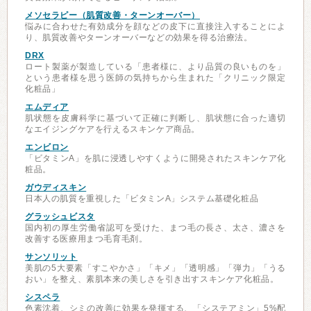
メソセラピー（肌質改善・ターンオーバー）
悩みに合わせた有効成分を顔などの皮下に直接注入することによ
り、肌質改善やターンオーバーなどの効果を得る治療法。
DRX
ロート製薬が製造している「患者様に、より品質の良いものを」
という患者様を思う医師の気持ちから生まれた「クリニック限定
化粧品」
エムディア
肌状態を皮膚科学に基づいて正確に判断し、肌状態に合った適切
なエイジングケアを行えるスキンケア商品。
エンビロン
「ビタミンA」を肌に浸透しやすくように開発されたスキンケア化
粧品。
ガウディスキン
日本人の肌質を重視した「ビタミンA」システム基礎化粧品
グラッシュビスタ
国内初の厚生労働省認可を受けた、まつ毛の長さ、太さ、濃さを
改善する医療用まつ毛育毛剤。
サンソリット
美肌の5大要素「すこやかさ」「キメ」「透明感」「弾力」「うる
おい」を整え、素肌本来の美しさを引き出すスキンケア化粧品。
シスペラ
色素沈着、シミの改善に効果を発揮する、「システアミン」5%配