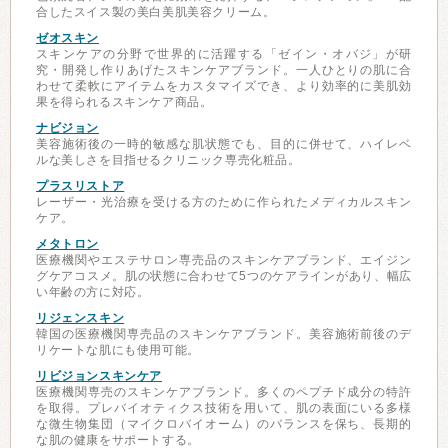
合したスイス製の美白美肌美容クリーム。
ゼオスキン
スキンケアの分野で世界的に活躍する「ゼイン・オバジ」が研
究・開発し作りあげたスキンケアブランド。一人ひとりの肌に合
わせて柔軟にアイテムをカスタマイズでき、より効率的に美肌効
果を得られるスキンケア商品。
ナビジョン
美容施術後の一時的敏感な肌状態でも、目的に併せて、ハイレベ
ルな美しさを目指せるクリニック専売化粧品。
プラスリストア
レーザー・光治療を受ける方のために作られたメディカルスキン
ケア。
メタトロン
医療機関やエステサロン専売品のスキンケアブランド、エイジン
グケアコスメ。肌の状態に合わせて5つのケアラインがあり、幅広
い年齢の方に対応。
リジェンスキン
韓国の医療機関専売品のスキンケアブランド。美容施術前後のデ
リケートな肌にも使用可能。
リビジョンスキンケア
医療機関専売のスキンケアブランド。多くのペプチド成分の特許
を取得。プレバイオティクス技術を用いて、肌の表面にいる多様
な微生物集団（マイクロバイオーム）のバランスを保ち、長期的
な肌の健康をサポートする。