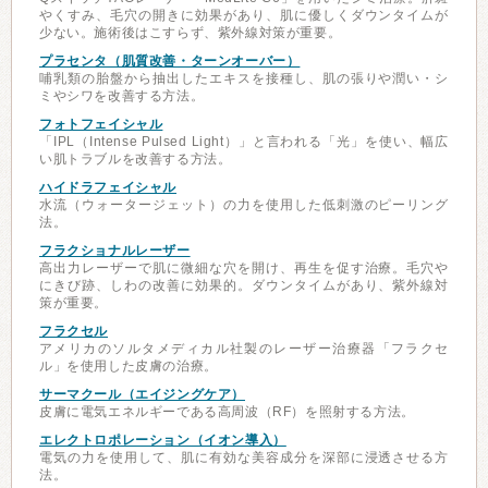
やくすみ、毛穴の開きに効果があり、肌に優しくダウンタイムが
少ない。施術後はこすらず、紫外線対策が重要。
プラセンタ（肌質改善・ターンオーバー）
哺乳類の胎盤から抽出したエキスを接種し、肌の張りや潤い・シ
ミやシワを改善する方法。
フォトフェイシャル
「IPL（Intense Pulsed Light）」と言われる「光」を使い、幅広
い肌トラブルを改善する方法。
ハイドラフェイシャル
水流（ウォータージェット）の力を使用した低刺激のピーリング
法。
フラクショナルレーザー
高出力レーザーで肌に微細な穴を開け、再生を促す治療。毛穴や
にきび跡、しわの改善に効果的。ダウンタイムがあり、紫外線対
策が重要。
フラクセル
アメリカのソルタメディカル社製のレーザー治療器「フラクセ
ル」を使用した皮膚の治療。
サーマクール（エイジングケア）
皮膚に電気エネルギーである高周波（RF）を照射する方法。
エレクトロポレーション（イオン導入）
電気の力を使用して、肌に有効な美容成分を深部に浸透させる方
法。