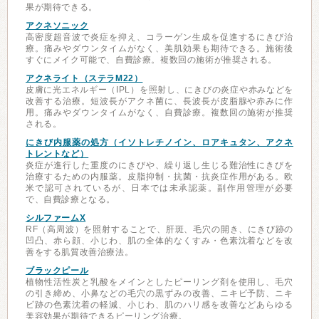
果が期待できる。
アクネソニック
高密度超音波で炎症を抑え、コラーゲン生成を促進するにきび治
療。痛みやダウンタイムがなく、美肌効果も期待できる。施術後
すぐにメイク可能で、自費診療。複数回の施術が推奨される。
アクネライト（ステラM22）
皮膚に光エネルギー（IPL）を照射し、にきびの炎症や赤みなどを
改善する治療。短波長がアクネ菌に、長波長が皮脂腺や赤みに作
用。痛みやダウンタイムがなく、自費診療。複数回の施術が推奨
される。
にきび内服薬の処方（イソトレチノイン、ロアキュタン、アクネ
トレントなど）
炎症が進行した重度のにきびや、繰り返し生じる難治性にきびを
治療するための内服薬。皮脂抑制・抗菌・抗炎症作用がある。欧
米で認可されているが、日本では未承認薬。副作用管理が必要
で、自費診療となる。
シルファームX
RF（高周波）を照射することで、肝斑、毛穴の開き、にきび跡の
凹凸、赤ら顔、小じわ、肌の全体的なくすみ・色素沈着などを改
善をする肌質改善治療法。
ブラックピール
植物性活性炭と乳酸をメインとしたピーリング剤を使用し、毛穴
の引き締め、小鼻などの毛穴の黒ずみの改善、ニキビ予防、ニキ
ビ跡の色素沈着の軽減、小じわ、肌のハリ感を改善などあらゆる
美容効果が期待できるピーリング治療。