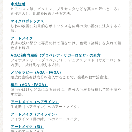
水光注射
ヒアルロン酸、ビタミン、プラセンタなどを真皮の浅いところに
直接注入し、肌質を改善させる方法。
マイクロボトックス
しわの改善に効果的なボトックスを皮膚の浅い部分に注入する方
法。
アートメイク
皮膚の浅い部分に専用の針で傷をつけ、色素（染料）を入れて着
色する施術。
AGA治療内服薬（プロペシア・ザガーロなど）の処方
フィナステリド（プロペシア）、デュタステリド（ザガーロ）を
内服し、抜け毛を抑える方法。
メソセラピー（AGA・FAGA）
頭皮に直接有効成分を注入することで、発毛を促す治療法。
植毛（AGA・FAGA）
薄毛やはげなど気になる頭部に、自分の毛根を移植して髪を増や
す方法。
アートメイク（ヘアライン）
生え際（ヘアライン）へのアートメイク。
アートメイク（アイライン）
アイライン（目の縁）へのアートメイク。
アートメイク（眉）
眉へのアートメイク。