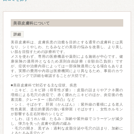
美容皮膚科について
詳細
美容皮膚科は、皮膚疾患の治癒を目的とする通常の皮膚科とは異
なり、シミやしわ、たるみなどの美容の悩みを改善し、より美し
い肌を目指すための診療科です。
メスを使わず、専用の医療機器や薬剤による施術が中心です。健
康保険の適用外となるため原則自由診療（全額自己負担）です
が、症状や治療内容によっては一部保険適用になる場合もありま
す。実際の費用や内容は医療機関により異なるため、事前のカウ
ンセリングで詳細を確認することが大切です。
■美容皮膚科で対応する主な症状、疾患
・ニキビ、ニキビ跡（尋常性ざ瘡）：皮脂の詰まりやアクネ菌の
増殖による毛穴の炎症で、赤く腫れたニキビのほか、炎症後の色
素沈着、クレーター（肌の凹凸）など
・シミ、そばかす、肝斑（かんぱん）：紫外線の蓄積による老人
性色素斑、遺伝的要因の強い雀卵斑（そばかす）、女性ホルモン
が影響する左右対称のシミなど
・しわ、ほうれい線、たるみ：加齢や紫外線でコラーゲンが減少
し、弾力を失った皮膚や筋肉の緩み
・毛穴の開き、黒ずみ：過剰な皮脂分泌や毛穴の詰まり、加齢に
よるたるみ毛穴など