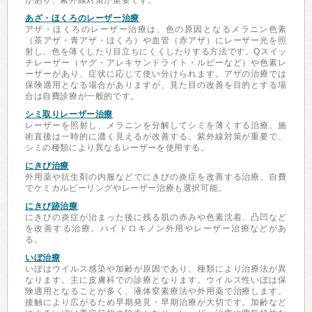
があり、紫外線対策が重要です。
あざ・ほくろのレーザー治療
アザ・ほくろのレーザー治療は、色の原因となるメラニン色素
（茶アザ・青アザ・ほくろ）や血管（赤アザ）にレーザー光を照
射し、色を薄くしたり目立ちにくくしたりする方法です。Qスイッ
チレーザー（ヤグ・アレキサンドライト・ルビーなど）や色素レ
ーザーがあり、症状に応じて使い分けられます。アザの治療では
保険適用となる場合がありますが、見た目の改善を目的とする場
合は自費診療が一般的です。
シミ取りレーザー治療
レーザーを照射し、メラニンを分解してシミを薄くする治療。施
術直後は一時的に濃く見えるが改善する。紫外線対策が重要で、
シミの種類により異なるレーザーを使用する。
にきび治療
外用薬や抗生剤の内服などでにきびの炎症を改善する治療。自費
でケミカルピーリングやレーザー治療も選択可能。
にきび跡治療
にきびの炎症が治まった後に残る肌の赤みや色素沈着、凸凹など
を改善する治療。ハイドロキノン外用やレーザー治療などがあ
る。
いぼ治療
いぼはウイルス感染や加齢が原因であり、種類により治療法が異
なります。主に皮膚科での診療となります。ウイルス性いぼは保
険適用となることが多く、液体窒素療法や外用薬で治療します。
接触により広がるため早期発見・早期治療が大切です。加齢など