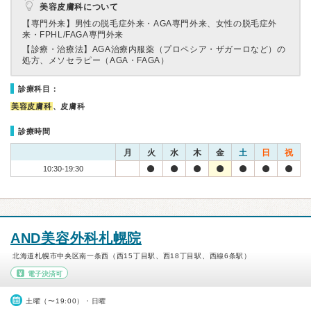
美容皮膚科について
【専門外来】
男性の脱毛症外来・AGA専門外来、女性の脱毛症外
来・FPHL/FAGA専門外来
【診療・治療法】
AGA治療内服薬（プロペシア・ザガーロなど）の
処方、メソセラピー（AGA・FAGA）
診療科目：
美容皮膚科
、皮膚科
診療時間
月
火
水
木
金
土
日
祝
10:30-19:30
AND美容外科札幌院
北海道札幌市中央区南一条西（西15丁目駅、西18丁目駅、西線6条駅）
電子決済可
土曜（〜19:00）・日曜