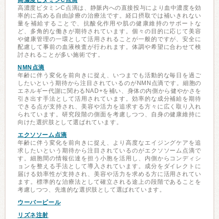
高濃度ビタミンC点滴
高濃度ビタミンC点滴は、静脈内への直接投与により血中濃度を効
率的に高める自由診療の治療法です。経口摂取では補いきれない
量を補給することで、抗酸化作用や肌の健康維持のサポートな
ど、多角的な働きが期待されています。個々の目的に応じて美容
や健康管理の一環として活用されることが一般的ですが、安全に
配慮して事前の血液検査が行われます。体調や希望に合わせて検
討されることが多い施術です。
NMN点滴
年齢に伴う変化を前向きに捉え、いつまでも活動的な毎日を過ご
したいという期待から注目されているのがNMN点滴です。細胞の
エネルギー代謝に関わるNAD+を補い、身体の内側から健やかさを
引き出す手法として活用されています。効率的な成分補給を期待
できる点が支持され、美容や活力を追求する方々に広く取り入れ
られています。研究段階の側面を考慮しつつ、自身の健康維持に
向けた選択肢として選ばれています。
エクソソーム点滴
年齢に伴う変化を前向きに捉え、より高度なエイジングケアを追
求したいという期待から注目されているのがエクソソーム点滴で
す。細胞間の情報伝達を担う小胞を活用し、内側からコンディシ
ョンを整える手法として導入されています。成分をダイレクトに
届ける効率性が支持され、美容や活力を求める方に活用されてい
ます。標準的な治療法として確立される途上の段階であることを
考慮しつつ、先進的な選択肢として選ばれています。
ウーバーピール
リズネ注射