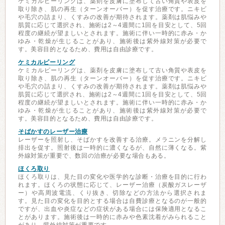
ケミカルピーリングは、薬剤を皮膚に塗布して古い角質や表皮を
取り除き、肌の再生（ターンオーバー）を促す治療です。ニキビ
や毛穴の詰まり、くすみの改善が期待されます。薬剤は肌悩みや
肌質に応じて選択され、施術は2～4週間に1回を目安として、5回
程度の継続が望ましいとされます。施術に伴い一時的に赤み・か
ゆみ・乾燥が生じることがあり、施術後は紫外線対策が必要で
す。美容目的となるため、費用は自由診療です。
ケミカルピーリング
ケミカルピーリングは、薬剤を皮膚に塗布して古い角質や表皮を
取り除き、肌の再生（ターンオーバー）を促す治療です。ニキビ
や毛穴の詰まり、くすみの改善が期待されます。薬剤は肌悩みや
肌質に応じて選択され、施術は2～4週間に1回を目安として、5回
程度の継続が望ましいとされます。施術に伴い一時的に赤み・か
ゆみ・乾燥が生じることがあり、施術後は紫外線対策が必要で
す。美容目的となるため、費用は自由診療です。
そばかすのレーザー治療
レーザーを照射し、そばかすを改善する治療。メラニンを分解し
排出を促す。照射後は一時的に濃くなるが、自然に薄くなる。紫
外線対策が重要で、数回の治療が必要な場合もある。
ほくろ取り
ほくろ取りは、見た目の変化や医学的な診断・治療を目的に行わ
れます。ほくろの状態に応じて、レーザー治療（炭酸ガスレーザ
ー）や高周波電流、くり抜き、切除などの方法から選択されま
す。見た目の変化を目的とする場合は自費診療となるのが一般的
ですが、出血や炎症などの症状がある場合には保険適用となるこ
とがあります。施術後は一時的に赤みや色素沈着がみられること