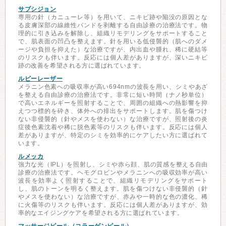
サブシジョン
専用の針（カニューレ等）を用いて、ニキビ跡や陥没の原因とな
る皮膚深部の線維性バンドを剥離する自由診療の治療法です。物
理的に引き込みを解除し、組織リモデリングをサポートすること
で、肌表面の凹凸を整えます。針を用いる低侵襲的（肌へのダメ
ージや負担を抑えた）な治療ですが、内出血や腫れ、稀に硬結等
のリスクも伴います。反応には個人差がありますが、深いニキビ
跡の改善を希望される方に選ばれています。
ルビーレーザー
メラニン色素への吸収率が高い694nmの波長を用い、シミやあざ
を整える自由診療の治療法です。非常に短い時間（ナノ秒単位）
で高いエネルギーを照射することで、周囲の組織への熱影響を抑
えつつ標的を砕き、体外への排出をサポートします。肌を傷つけ
ない非侵襲的（針やメスを使わない）な治療ですが、照射後の炎
症後色素沈着や稀に脱色素等のリスクも伴います。反応には個人
差がありますが、特定のシミを効率的にケアしたい方に選ばれて
います。
ルメッカ
強力な光（IPL）を照射し、シミや赤ら顔、肌の質感を整える自由
診療の治療法です。ヘモグロビンやメラニンへの吸収効率が高い
波長を効率よく照射することで、組織リモデリングをサポート
し、肌のトーンを明るく整えます。肌を傷つけない非侵襲的（針
やメスを使わない）な治療ですが、赤みや一時的な色の濃化、稀
に火傷等のリスクも伴います。反応には個人差がありますが、効
率的なエイジングケアを希望される方に選ばれています。