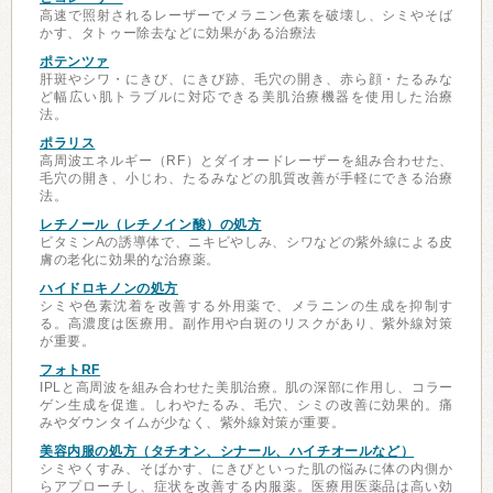
高速で照射されるレーザーでメラニン色素を破壊し、シミやそば
かす、タトゥー除去などに効果がある治療法
ポテンツァ
肝斑やシワ・にきび、にきび跡、毛穴の開き、赤ら顔・たるみな
ど幅広い肌トラブルに対応できる美肌治療機器を使用した治療
法。
ポラリス
高周波エネルギー（RF）とダイオードレーザーを組み合わせた、
毛穴の開き、小じわ、たるみなどの肌質改善が手軽にできる治療
法。
レチノール（レチノイン酸）の処方
ビタミンAの誘導体で、ニキビやしみ、シワなどの紫外線による皮
膚の老化に効果的な治療薬。
ハイドロキノンの処方
シミや色素沈着を改善する外用薬で、メラニンの生成を抑制す
る。高濃度は医療用。副作用や白斑のリスクがあり、紫外線対策
が重要。
フォトRF
IPLと高周波を組み合わせた美肌治療。肌の深部に作用し、コラー
ゲン生成を促進。しわやたるみ、毛穴、シミの改善に効果的。痛
みやダウンタイムが少なく、紫外線対策が重要。
美容内服の処方（タチオン、シナール、ハイチオールなど）
シミやくすみ、そばかす、にきびといった肌の悩みに体の内側か
らアプローチし、症状を改善する内服薬。医療用医薬品は高い効