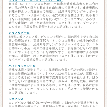
マッサージピール（コラーゲンピール）
高濃度TCA（トリクロロ酢酸）と低濃度過酸化水素を組み合わ
せ、肌の弾力と輝きを整える自由診療の治療法です。皮膚表面の
剥離を抑えつつ真皮層まで浸透し、組織リモデリングをサポート
することで、ハリ感や小じわ、毛穴の開きを整えます。肌を傷つ
けない非侵襲的（針やメスを使わない）な治療ですが、赤みや一
時的な皮剥け、稀に色素沈着等のリスクも伴います。ダウンタイ
ムを抑えて肌質改善を希望される方に選ばれています。
ミラノリピール
5種類の酸とアミノ酸、ビタミンを配合し、肌の再生を促す自由診
療の治療法です。高濃度TCA（トリクロロ酢酸）の化学的作用で
真皮層を刺激し、組織リモデリングをサポートすることで、ニキ
ビ跡やハリ不足、毛穴の開きを整えます。肌を傷つけない非侵襲
的（針やメスを使わない）な治療ですが、化学的作用による刺激
や赤み、皮剥け、稀に色素沈着等のリスクも伴います。顔だけで
なくボディの質感改善にも選ばれています。
ハイドラジェントル
特殊な水流と薬剤を用いて、肌表面の角質や毛穴の汚れを洗浄す
る自由診療の治療法です。針やメスは使用しませんが、薬剤と水
流による化学的・物理的作用で皮膚表面の清浄を促します。肌を
傷つけない非侵襲的な治療ですが、赤みや一時的な乾燥、稀に強
い摩擦や薬剤による炎症反応等のリスクも伴います。反応には個
人差がありますが、ダウンタイムを抑えて毛穴ケアを希望される
方に選ばれています。
ジェネシス
ロングパルスNd:YAGレーザーを照射し、肌の赤みや質感を整える
自由診療の治療法です。角質層から真皮上層を優しく加熱するこ