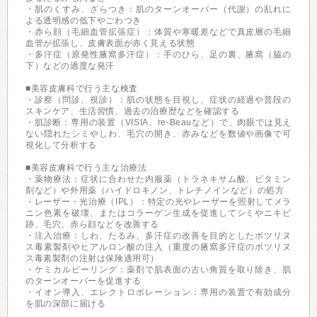
・肌のくすみ、ざらつき：肌のターンオーバー（代謝）の乱れに
よる透明感の低下やごわつき
・赤ら顔（毛細血管拡張症）：体質や寒暖差などで真皮層の毛細
血管が拡張し、皮膚表面が赤く見える状態
・多汗症（原発性腋窩多汗症）：手のひら、足の裏、腋窩（脇の
下）などの過度な発汗
■美容皮膚科で行う主な検査
・診察（問診、視診）：肌の状態を目視し、症状の経過や普段の
スキンケア、生活習慣、過去の治療歴などを確認する
・肌診断：専用の装置（VISIA、re-Beauなど）で、肉眼では見え
ない隠れたシミやしわ、毛穴の開き、赤みなどを数値や画像で可
視化して分析する
■美容皮膚科で行う主な治療法
・薬物療法：症状に合わせた内服薬（トラネキサム酸、ビタミン
剤など）や外用薬（ハイドロキノン、トレチノインなど）の処方
・レーザー・光治療（IPL）：特定の光やレーザーを照射してメラ
ニン色素を破壊、またはコラーゲン生成を促進してシミやニキビ
跡、毛穴、赤ら顔などを改善する
・注入治療：しわ、たるみ、多汗症の改善を目的としたボツリヌ
ス毒素製剤やヒアルロン酸の注入（重度の腋窩多汗症のボツリヌ
ス毒素製剤の注射は保険適用可）
・ケミカルピーリング：薬剤で肌表面の古い角質を取り除き、肌
のターンオーバーを促進する
・イオン導入、エレクトロポレーション：専用の装置で有効成分
を肌の深部に届ける