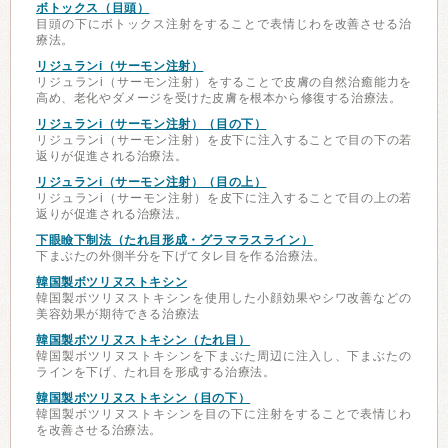
ボトックス（目頭）
目頭の下にボトックス注射をすることで表情じわを改善させる治
療法。
リジュランi（サーモン注射）
リジュランi（サーモン注射）をすることで皮膚の自然治癒能力を
高め、老化やダメージを受けた皮膚を根本から修復する治療法。
リジュランi（サーモン注射）（目の下）
リジュランi（サーモン注射）を皮下に注入することで目の下の若
返りが促進される治療法。
リジュランi（サーモン注射）（目の上）
リジュランi（サーモン注射）を皮下に注入することで目の上の若
返りが促進される治療法。
下眼瞼下制法（たれ目形成・グラマラスライン）
下まぶたの外側半分を下げてタレ目を作る治療法。
韓国製ボツリヌストキシン
韓国製ボツリヌストキシンを使用した小顔効果やシワ改善などの
美容効果が期待できる治療法
韓国製ボツリヌストキシン（たれ目）
韓国製ボツリヌストキシンを下まぶた周辺に注入し、下まぶたの
ラインを下げ、たれ目を形成する治療法。
韓国製ボツリヌストキシン（目の下）
韓国製ボツリヌストキシンを目の下に注射をすることで表情じわ
を改善させる治療法。