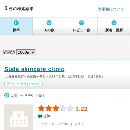
5
件の検索結果
表示順について
標準
★の数
レビュー数
新着・更新
駅周辺
Suda skincare clinic
北海道札幌市中央区南一条西（西18丁目駅、西15丁目駅、西線6条駅）
マイナ受付
(スマホ可)
土曜（〜19:00）・祝日
3.22
1件
アクセス数 7月:
45
| 6月:
7