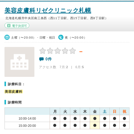
美容皮膚科リゼクリニック札幌
北海道札幌市中央区南三条西（西11丁目駅、西15丁目駅、西8丁目駅）
電子決済可
土曜（〜20:00）・日曜・祝日
夜（〜20:00）
－
0件
アクセス数 7月:
2
| 6月:
5
診療科目：
美容皮膚科
診療時間
月
火
水
木
金
土
日
祝
10:00-14:00
15:00-20:00