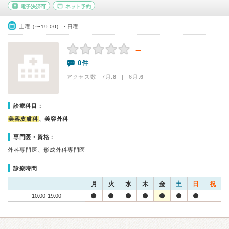
電子決済可
ネット予約
土曜（〜19:00）・日曜
－
0件
アクセス数 7月:
8
| 6月:
6
診療科目：
美容皮膚科
、美容外科
専門医・資格：
外科専門医、形成外科専門医
診療時間
月
火
水
木
金
土
日
祝
10:00-19:00