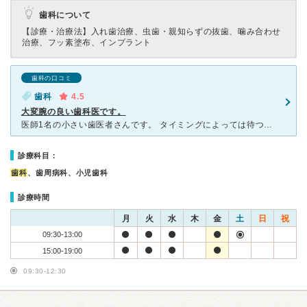
歯科について
【診療・治療法】
入れ歯治療、虫歯・親知らずの抜歯、噛み合わせ
治療、フッ素塗布、インプラント
歯科の口コミ
歯科
4.5
大変腕の良い歯科医です。
医師1名の小さい歯医者さんです。 タイミングによっては待つこともありますが、基本的には予約時間ちょうどに診察室に入れます。 入口までは細い階段を通りますが、足の不自由な方などの場合はスタッフの方が
診療科目：
歯科
、歯周病科、小児歯科
診療時間
月
火
水
木
金
土
日
祝
09:30-13:00
15:00-19:00
09:30-12:30