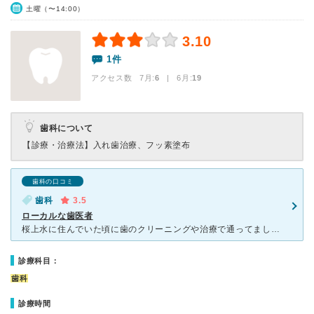
土曜（〜14:00）
3.10
1件
アクセス数 7月:
6
| 6月:
19
歯科について
【診療・治療法】
入れ歯治療、フッ素塗布
歯科の口コミ
歯科
3.5
ローカルな歯医者
桜上水に住んでいた頃に歯のクリーニングや治療で通ってました。 駅からや自宅からも近く通いやすいローカルな歯医者です。 土曜日に行くことが多かったですが、待ち時間もあまりなくスムーズに治療をして
診療科目：
歯科
診療時間