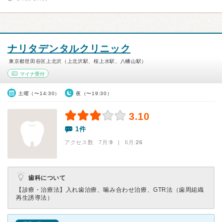
ナリタデンタルクリニック
東京都世田谷区上北沢（上北沢駅、桜上水駅、八幡山駅）
マイナ受付
土曜（〜14:30）
夜（〜19:30）
3.10
1件
アクセス数 7月:
9
| 6月:
26
歯科について
【診療・治療法】
入れ歯治療、噛み合わせ治療、GTR法（歯周組織
再生誘導法）