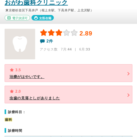
おがわ歯科クリニック
東京都杉並区下高井戸（桜上水駅、下高井戸駅、上北沢駅）
電子決済可
女医在籍
2.89
2件
アクセス数 7月:
44
| 6月:
33
3.5
治療がはやいです。
2.0
虫歯の見落としがありました
診療科目：
歯科
診療時間