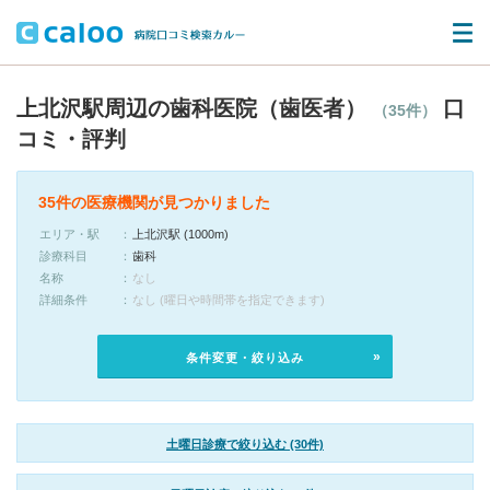
上北沢駅周辺の歯科医院（歯医者）
口
（35件）
コミ・評判
35件の医療機関が見つかりました
エリア・駅
上北沢駅 (1000m)
診療科目
歯科
名称
なし
詳細条件
なし (曜日や時間帯を指定できます)
条件変更・絞り込み
土曜日診療で絞り込む (30件)