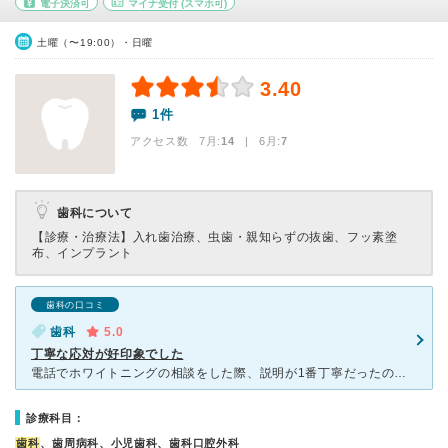
電子決済可
マイナ受付
(スマホ可)
土曜（〜19:00）・日曜
3.40
1件
アクセス数 7月:
14
| 6月:
7
歯科について
【診療・治療法】
入れ歯治療、虫歯・親知らずの抜歯、フッ素塗
布、インプラント
歯科の口コミ
歯科
5.0
丁寧な応対が好印象でした
電話でホワイトニングの相談をした際、説明が1番丁寧だったのでこちらの歯医者さんに伺うことにしました。ホワイトニングを希望している方は、まず歯のクリーニングをしてもらい、綺麗になった状態で施術を行うとの
診療科目：
歯科
、歯周病科、小児歯科、歯科口腔外科