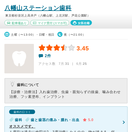
八幡山ステーション歯科
東京都杉並区上高井戸（八幡山駅、上北沢駅、芦花公園駅）
駐車場あり
マイナ受付
(スマホ可)
女医在籍
土曜（〜13:00）・日曜・祝日
夜（〜21:00）
3.45
2件
アクセス数 7月:
31
| 6月:
25
歯科について
【診療・治療法】
入れ歯治療、虫歯・親知らずの抜歯、噛み合わせ
治療、フッ素塗布、インプラント
歯科の口コミ
歯科
歯と歯茎の痛み・腫れ・出血
5.0
オススメです。