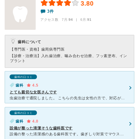
3.80
3件
アクセス数 7月:
94
| 6月:
91
歯科について
【専門医・資格】
歯周病専門医
【診療・治療法】
入れ歯治療、噛み合わせ治療、フッ素塗布、イン
プラント
歯科の口コミ
歯科
4.5
とても親切な女医さんです
虫歯治療で通院しました。 こちらの先生は女性の方で、対応がとても親切です。 苦手な麻酔も「ちょっとチクッとしますね～」と優しく声をかけてから針をさしたり、歯を削る時も「痛かったら手を挙げて下さいね
歯科の口コミ
歯科
4.0
設備が整った清潔そうな歯科医です
設備の整った清潔感のある歯科医です。歯ぎしり対策でマウスピースを作っていただいたので定期的に通っています。顎関節症のような感じで口が大きく開けにくくなった時や、マウスピースの影響で寝ている間に舌を切っ