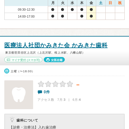
月
火
水
木
金
土
日
祝
09:30-12:30
14:00-17:00
医療法人社団かみきた会 かみきた歯科
東京都世田谷区上北沢（上北沢駅、桜上水駅、八幡山駅）
マイナ受付
(スマホ可)
女医在籍
土曜（〜18:00）
－
0件
アクセス数 7月:
3
| 6月:
4
歯科について
【診療・治療法】
入れ歯治療