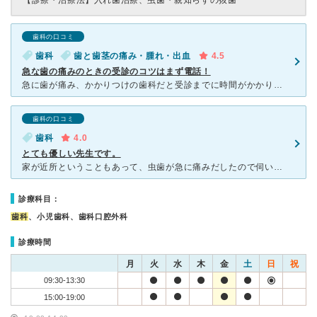
【診療・治療法】
入れ歯治療、虫歯・親知らずの抜歯
歯科の口コミ
歯科
歯と歯茎の痛み・腫れ・出血
4.5
急な歯の痛みのときの受診のコツはまず電話！
急に歯が痛み、かかりつけの歯科だと受診までに時間がかかりそうだったため、藁にもすがる思いで電話をして受け入れていただけました。 先生はお若いですが経験豊富で、優しく患者に寄り添った治療を提案して
歯科の口コミ
歯科
4.0
とても優しい先生です。
家が近所ということもあって、虫歯が急に痛みだしたので伺いました。ご自宅で開業されていて、待ち合い室は、こじんまりしていますが、割りと新しいので綺麗で清潔感があり、受付の方も とても親切丁寧でした。若い
診療科目：
歯科
、小児歯科、歯科口腔外科
診療時間
月
火
水
木
金
土
日
祝
09:30-13:30
15:00-19:00