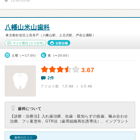
10:00-14:00
八幡山米山歯科
東京都杉並区上高井戸（八幡山駅、上北沢駅、芦花公園駅）
マイナ受付
(スマホ可)
女医在籍
土曜（〜17:00）
夜（〜20:00）
3.67
2件
アクセス数 7月:
50
| 6月:
45
歯科について
【診療・治療法】
入れ歯治療、虫歯・親知らずの抜歯、噛み合わせ
治療、フッ素塗布、GTR法（歯周組織再生誘導法）、インプラント
歯科の口コミ