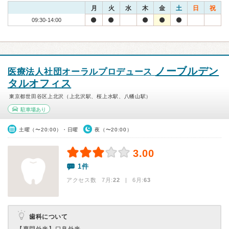
月
火
水
木
金
土
日
祝
09:30-14:00
ノーブルデン
医療法人社団オーラルプロデュース
タルオフィス
東京都世田谷区上北沢（上北沢駅、桜上水駅、八幡山駅）
駐車場あり
土曜（〜20:00）・日曜
夜（〜20:00）
3.00
1件
アクセス数 7月:
22
| 6月:
63
歯科について