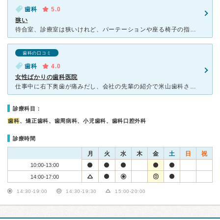
歯科
5.0
狭い
待合室、診療室は狭いけれど、パーテーションや座る椅子の指定などきちんと感染対策がされてありました。スリッパもその都度滅菌されたものが使用でき安心できました。 受付の方、衛生士さん、先生、みなさん優し
歯科の口コミ
歯科
4.0
女性ばかりの歯科医院
仕事中に右下奥歯が痛みだし、会社の先輩の紹介で米山歯科さんへ予約して行きました。 まず驚いたことは、スタッフが全員女性。先生も歯科助手も受付けも。とても新鮮に感じました。 予約した時間に行ったので
診療科目：
歯科
、矯正歯科、歯周病科、小児歯科、歯科口腔外科
診療時間
月
火
水
木
金
土
日
祝
10:00-13:00
14:00-17:00
14:30-19:00
14:30-19:30
15:00-20:00