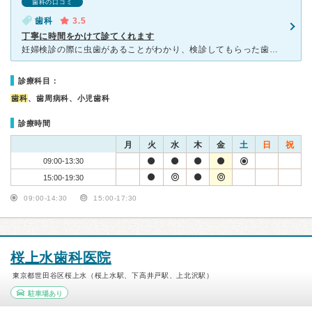
歯科の口コミ
歯科
3.5
丁寧に時間をかけて診てくれます
妊婦検診の際に虫歯があることがわかり、検診してもらった歯医者より近いところに行きたくてこちらにかかりました。 上北沢駅から近いですが、若干目立たないところにありわかりづらいです。 私が行ったときに
診療科目：
歯科
、歯周病科、小児歯科
診療時間
月
火
水
木
金
土
日
祝
09:00-13:30
15:00-19:30
09:00-14:30
15:00-17:30
桜上水歯科医院
東京都世田谷区桜上水（桜上水駅、下高井戸駅、上北沢駅）
駐車場あり