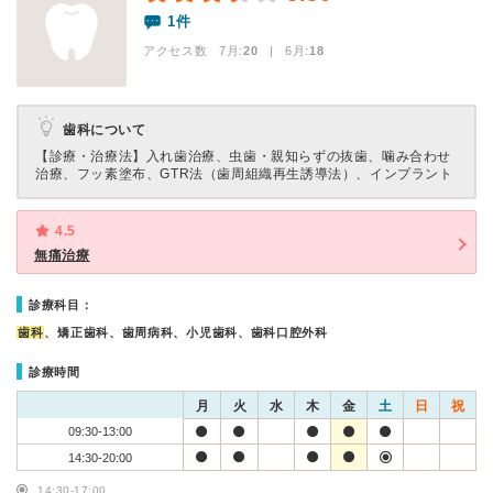
1件
アクセス数 7月:
20
| 6月:
18
歯科について
【診療・治療法】
入れ歯治療、虫歯・親知らずの抜歯、噛み合わせ
治療、フッ素塗布、GTR法（歯周組織再生誘導法）、インプラント
4.5
無痛治療
診療科目：
歯科
、矯正歯科、歯周病科、小児歯科、歯科口腔外科
診療時間
月
火
水
木
金
土
日
祝
09:30-13:00
14:30-20:00
14:30-17:00