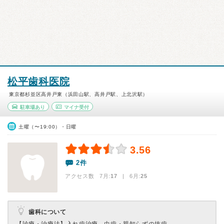
松平歯科医院
東京都杉並区高井戸東（浜田山駅、高井戸駅、上北沢駅）
駐車場あり
マイナ受付
土曜（〜19:00）・日曜
3.56
2件
アクセス数 7月:
17
| 6月:
25
歯科について