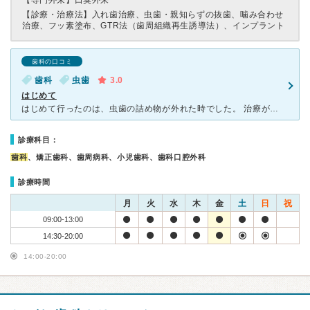
【専門外来】
口臭外来
【診療・治療法】
入れ歯治療、虫歯・親知らずの抜歯、噛み合わせ
治療、フッ素塗布、GTR法（歯周組織再生誘導法）、インプラント
歯科の口コミ
歯科
虫歯
3.0
はじめて
はじめて行ったのは、虫歯の詰め物が外れた時でした。 治療がとても痛く、耐えられないほどでした。 男性の先生は、あまり患者の声を聞いてくれませんでした。 「痛いです。」 と言っても、 「痛くな
診療科目：
歯科
、矯正歯科、歯周病科、小児歯科、歯科口腔外科
診療時間
月
火
水
木
金
土
日
祝
09:00-13:00
14:30-20:00
14:00-20:00