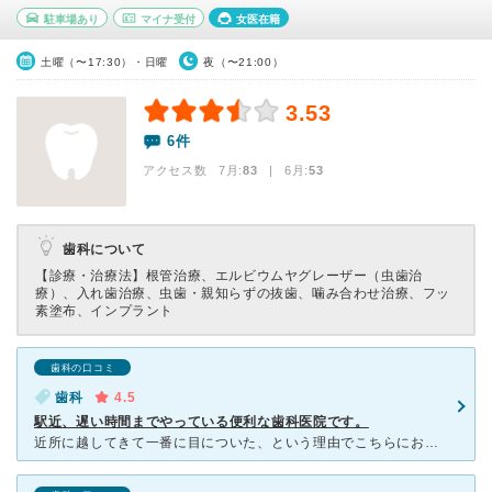
駐車場あり
マイナ受付
女医在籍
土曜（〜17:30）・日曜
夜（〜21:00）
3.53
6件
アクセス数 7月:
83
| 6月:
53
歯科について
【診療・治療法】
根管治療、エルビウムヤグレーザー（虫歯治
療）、入れ歯治療、虫歯・親知らずの抜歯、噛み合わせ治療、フッ
素塗布、インプラント
歯科の口コミ
歯科
4.5
駅近、遅い時間までやっている便利な歯科医院です。
近所に越してきて一番に目についた、という理由でこちらにお世話になり始めました。 待合室がそこまで広く無いので混雑時は椅子に座れないことも。室内はとても清潔で、受付の方の対応も良いと感じました（但