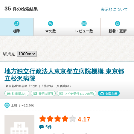
35
件の検索結果
表示順について
標準
★の数
レビュー数
新着・更新
駅周辺
地方独立行政法人東京都立病院機構 東京都
立松沢病院
東京都世田谷区上北沢（上北沢駅、八幡山駅）
駐車場あり
電子決済可
マイナ受付
(スマホ可)
女医在籍
土曜（〜12:00）
4.17
5件