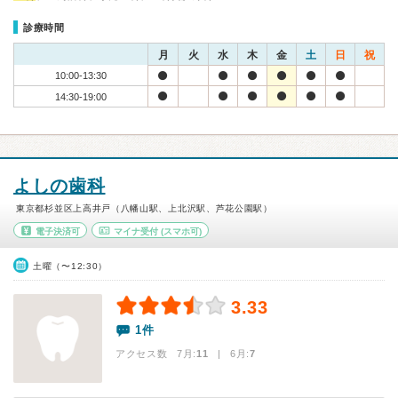
診療時間
月
火
水
木
金
土
日
祝
10:00-13:30
14:30-19:00
よしの歯科
東京都杉並区上高井戸（八幡山駅、上北沢駅、芦花公園駅）
電子決済可
マイナ受付
(スマホ可)
土曜（〜12:30）
3.33
1件
アクセス数 7月:
11
| 6月:
7