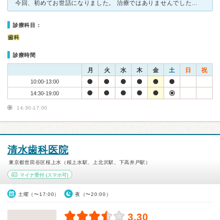
今回、初めてお世話になりました。 治療ではありませんでしたが、他で治療中で心配な事があり、主治医に事細かく聞きづらいので、セカンドオピニオンとして相談しました。 抜歯の予後とブリッジについてで
診療科目：
歯科
診療時間
月
火
水
木
金
土
日
祝
10:00-13:00
14:30-19:00
14:30-17:00
清水歯科医院
東京都世田谷区桜上水（桜上水駅、上北沢駅、下高井戸駅）
マイナ受付
(スマホ可)
土曜（〜17:00）
夜（〜20:00）
3.30