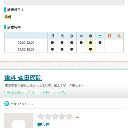
診療科目：
歯科
診療時間
月
火
水
木
金
土
日
祝
09:00-12:00
14:00-18:00
歯科 森田医院
東京都世田谷区上北沢（上北沢駅、桜上水駅、八幡山駅）
駐車場あり
マイナ受付
(スマホ可)
土曜（〜16:00）
－
0件