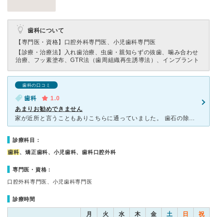
歯科について
【専門医・資格】
口腔外科専門医、小児歯科専門医
【診療・治療法】
入れ歯治療、虫歯・親知らずの抜歯、噛み合わせ
治療、フッ素塗布、GTR法（歯周組織再生誘導法）、インプラント
歯科の口コミ
歯科
1.0
あまりお勧めできません
家が近所と言うこともありこちらに通っていました。 歯石の除去をお願いしていました。 歯科助手さんが大変不慣れで、痛い思いをいつもしていました。家から近いと言うこともあってこちらにずっと通っていまし
診療科目：
歯科
、矯正歯科、小児歯科、歯科口腔外科
専門医・資格：
口腔外科専門医、小児歯科専門医
診療時間
月
火
水
木
金
土
日
祝