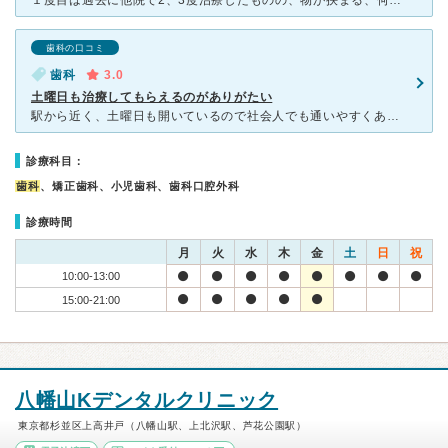
１度目は過去に他院で2、3度治療したものの、物が挟まる、何年も知覚過敏なのか虫歯が再発したのかわからない痛みが時々出る、などで困っていた奥歯を、数回の治療で全ての問題をわかりやすく説明していただいた上
歯科の口コミ
歯科
3.0
土曜日も治療してもらえるのがありがたい
駅から近く、土曜日も開いているので社会人でも通いやすくありがたい病院です。 駅から1分とかからず、アーケードがあるので雨でも濡れずに病院に行く事ができます。 病院の近くに調剤薬局もあり便利です。
診療科目：
歯科
、矯正歯科、小児歯科、歯科口腔外科
診療時間
月
火
水
木
金
土
日
祝
10:00-13:00
15:00-21:00
八幡山Kデンタルクリニック
東京都杉並区上高井戸（八幡山駅、上北沢駅、芦花公園駅）