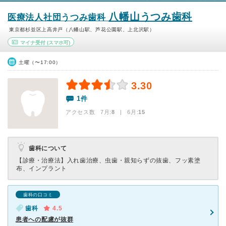
八幡山うつみ歯科
医療法人社団うつみ歯科
東京都杉並区上高井戸（八幡山駅、芦花公園駅、上北沢駅）
マイナ受付
(スマホ可)
土曜（〜17:00）
3.30
1件
アクセス数 7月:
8
| 6月:
15
歯科について
【診療・治療法】
入れ歯治療、虫歯・親知らずの抜歯、フッ素塗
布、インプラント
歯科の口コミ
歯科
4.5
患者への配慮が抜群