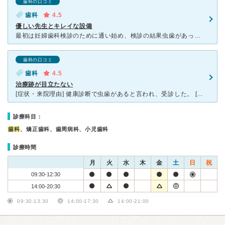
歯科の口コミ
歯科
4.5
優しい先生とキレイな設備
最初は妊婦歯科検診のために通い始め、検診の結果虫歯があったので数回通院して治していただきました。 先生はお若い方が多い印象でしたが、とても丁寧な説明で対応もとてもよかったです。妊婦であったということ
歯科の口コミ
歯科
4.5
治療跡が目立たない
[症状・来院理由] 健康診断で虫歯があると言われ、受診した。 [医師の診断・治療法] 初めに歯のレントゲンを撮りました。 大きな虫歯が３か所ある。小さな虫歯もあるが、穴を開けて直すほどではない
診療科目：
歯科
、矯正歯科、歯周病科、小児歯科
診療時間
月
火
水
木
金
土
日
祝
09:30-12:30
14:00-20:30
09:30-13:30
14:00-17:30
14:00-21:00