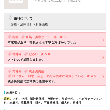
アクセス数 7月:
1,023
| 6月:
1,173
歯科について
【診療・治療法】
入れ歯治療
内科
発熱・鼻水が出る・痰
5.0
清潔感があり、職員さんも丁寧な方ばかりでした
精神科
だるい
5.0
ストレスで通院しました。
精神科
統合失調症
けいれん・幻想・妄想・気分が異常に高揚している
4.5
統合失調症で定期的に通院中です。
診療科目：
歯科
、内科、外科、脳神経外科、整形外科、形成外科、リハビリテーション
科、皮膚科、泌尿器科、眼科、耳鼻咽喉科、婦人科、精神科