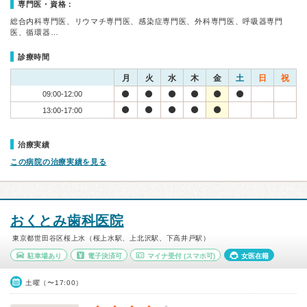
専門医・資格：
総合内科専門医、リウマチ専門医、感染症専門医、外科専門医、呼吸器専門
医、循環器…
診療時間
月
火
水
木
金
土
日
祝
09:00-12:00
13:00-17:00
治療実績
この病院の治療実績を見る
おくとみ歯科医院
東京都世田谷区桜上水（桜上水駅、上北沢駅、下高井戸駅）
駐車場あり
電子決済可
マイナ受付
(スマホ可)
女医在籍
土曜（〜17:00）