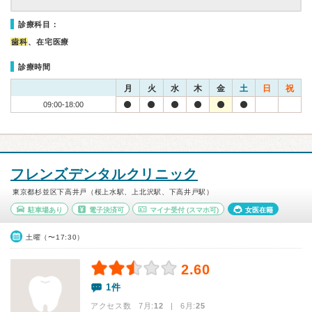
診療科目：
歯科
、在宅医療
診療時間
月
火
水
木
金
土
日
祝
09:00-18:00
フレンズデンタルクリニック
東京都杉並区下高井戸（桜上水駅、上北沢駅、下高井戸駅）
駐車場あり
電子決済可
マイナ受付
(スマホ可)
女医在籍
土曜（〜17:30）
2.60
1件
アクセス数 7月:
12
| 6月:
25