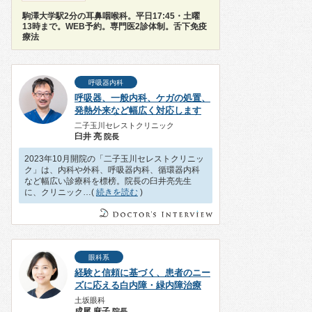
駒澤大学駅2分の耳鼻咽喉科。平日17:45・土曜
13時まで。WEB予約。専門医2診体制。舌下免疫
療法
呼吸器内科
呼吸器、一般内科、ケガの処置、
発熱外来など幅広く対応します
二子玉川セレストクリニック
臼井 亮
院長
2023年10月開院の「二子玉川セレストクリニッ
ク」は、内科や外科、呼吸器内科、循環器内科
など幅広い診療科を標榜。院長の臼井亮先生
に、クリニック…(
続きを読む
)
眼科系
経験と信頼に基づく、患者のニー
ズに応える白内障・緑内障治療
土坂眼科
成尾 麻子
院長