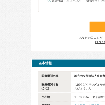
受診時期： 2011年11月
投稿時期： 20
あなたの口コミが
口コミ
基本情報
医療機関名称
地方独立行政法人東京都
医療機関名称
ちほうどくりつぎょうせ
(かな)
わびょういん
所在地
〒156-0057 東京都世