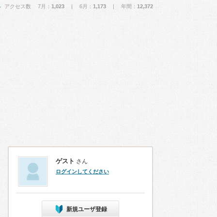
アクセス数 7月：
1,023
| 6月：
1,173
| 年間：
12,372
ゲスト
さん
ログインしてください
新規ユーザ登録