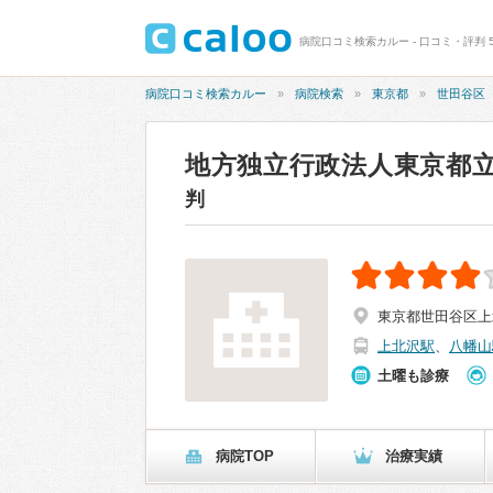
病院口コミ検索カルー - 口コミ・評判 
病院口コミ検索カルー
病院検索
東京都
世田谷区
地方独立行政法人東京都立
判
東京都世田谷区上北
上北沢駅
、
八幡山
土曜も診療
病院TOP
治療実績