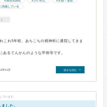
統合失調症
けいれん
幻想・妄想
に高揚している
ます。
かれこれ5年程、あちこちの精神科に通院してきま
にあるてんかんのような卒倒等です。
12年11月
続きを読む
しています。
しました。