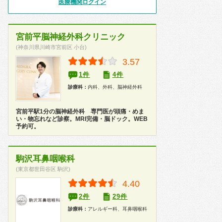
医療機関ログイン
宮前平脳神経外科クリニック
(神奈川県川崎市宮前区 小台)
3.57
1件
4件
診療科：
内科、外科、脳神経外科
宮前平駅1分の脳神経外科 専門医が頭痛・めま
い・物忘れなど診察。MRI完備・脳ドック。WEB
予約可。
駒沢耳鼻咽喉科
(東京都世田谷区 駒沢)
4.40
2件
29件
診療科：
アレルギー科、耳鼻咽喉科