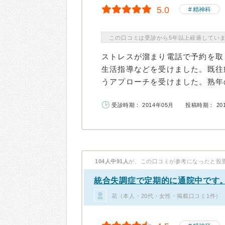
5.0
精神科
この口コミは受診から5年以上経過してい
ストレスが溜まり電話で予約を取
生活指導などを受けました。既往
うアプローチを受けました。熟年の
受診時期： 2014年05月
投稿時期： 20
104人中91人
が、この口コミが参考になったと投
統合失調症で定期的に通院中です
花（本人・20代・女性・掲載口コミ1件）