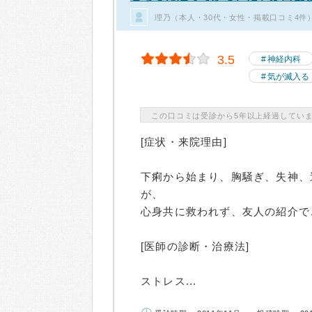
理乃（本人・30代・女性・掲載口コミ4件
3.5
神経内科
気が滅入る
この口コミは受診から5年以上経過してい
[症状・来院理由]
下痢から始まり、胸騒ぎ、失神、
が、
心身共に救われず、友人の紹介で
[医師の診断・治療法]
ストレス...