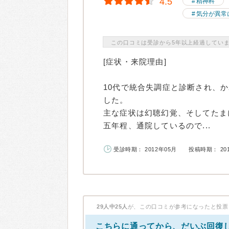
4.5
精神科
気分が異常
この口コミは受診から5年以上経過してい
[症状・来院理由]
10代で統合失調症と診断され、
した。
主な症状は幻聴幻覚、そしてたま
五年程、通院しているので...
受診時期： 2012年05月
投稿時期： 20
29人中25人
が、この口コミが参考になったと投票
こちらに通ってから、だいぶ回復