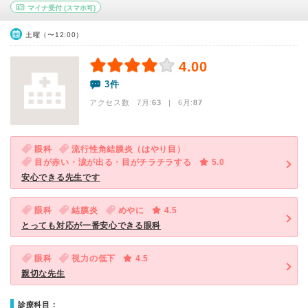
マイナ受付
(スマホ可)
土曜（〜12:00）
4.00
3件
アクセス数 7月:
63
| 6月:
87
眼科
流行性角結膜炎（はやり目）
目が赤い・涙が出る・目がチラチラする
5.0
安心できる先生です
眼科
結膜炎
めやに
4.5
とっても対応が一番安心できる眼科
眼科
視力の低下
4.5
親切な先生
診療科目：