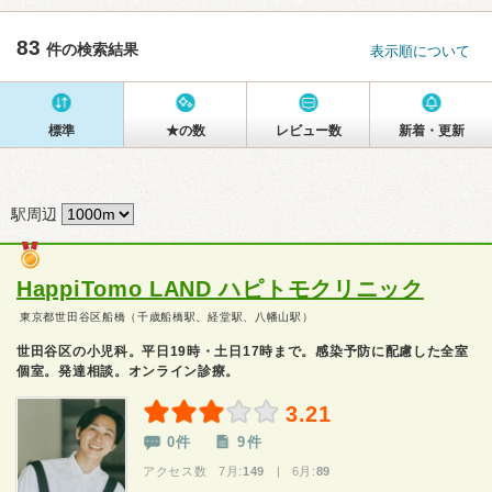
83
件の検索結果
表示順について
標準
★の数
レビュー数
新着・更新
駅周辺
HappiTomo LAND ハピトモクリニック
東京都世田谷区船橋（千歳船橋駅、経堂駅、八幡山駅）
世田谷区の小児科。平日19時・土日17時まで。感染予防に配慮した全室
個室。発達相談。オンライン診療。
3.21
0件
9件
アクセス数 7月:
149
| 6月:
89