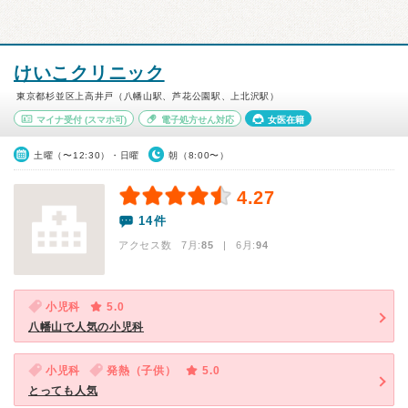
けいこクリニック
東京都杉並区上高井戸（八幡山駅、芦花公園駅、上北沢駅）
マイナ受付
(スマホ可)
電子処方せん対応
女医在籍
土曜（〜12:30）・日曜
朝（8:00〜）
4.27
14件
アクセス数 7月:
85
| 6月:
94
小児科
5.0
八幡山で人気の小児科
小児科
発熱（子供）
5.0
とっても人気