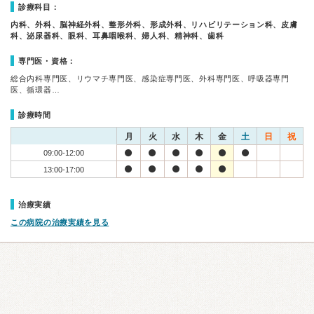
診療科目：
内科、外科、脳神経外科、整形外科、形成外科、リハビリテーション科、皮膚
科、泌尿器科、眼科、耳鼻咽喉科、婦人科、精神科、歯科
専門医・資格：
総合内科専門医、リウマチ専門医、感染症専門医、外科専門医、呼吸器専門
医、循環器…
診療時間
月
火
水
木
金
土
日
祝
09:00-12:00
13:00-17:00
治療実績
この病院の治療実績を見る