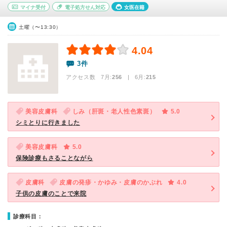
マイナ受付
電子処方せん対応
女医在籍
土曜（〜13:30）
4.04
3件
アクセス数 7月:
256
| 6月:
215
美容皮膚科
しみ（肝斑・老人性色素斑）
5.0
シミとりに行きました
美容皮膚科
5.0
保険診療もさることながら
皮膚科
皮膚の発疹・かゆみ・皮膚のかぶれ
4.0
子供の皮膚のことで来院
診療科目：