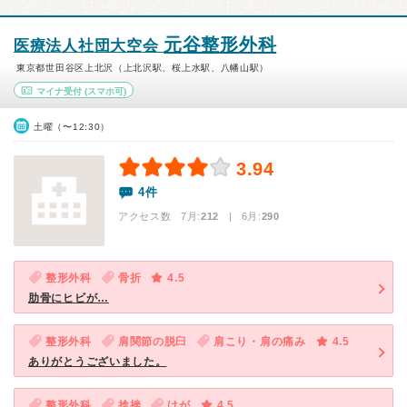
元谷整形外科
医療法人社団大空会
東京都世田谷区上北沢（上北沢駅、桜上水駅、八幡山駅）
マイナ受付
(スマホ可)
土曜（〜12:30）
3.94
4件
アクセス数 7月:
212
| 6月:
290
整形外科
骨折
4.5
肋骨にヒビが…
整形外科
肩関節の脱臼
肩こり・肩の痛み
4.5
ありがとうございました。
整形外科
捻挫
けが
4.5