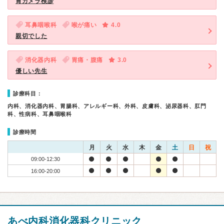
胃カメラ検診
耳鼻咽喉科
喉が痛い
4.0
親切でした
消化器内科
胃痛・腹痛
3.0
優しい先生
診療科目：
内科、消化器内科、胃腸科、アレルギー科、外科、皮膚科、泌尿器科、肛門
科、性病科、耳鼻咽喉科
診療時間
月
火
水
木
金
土
日
祝
09:00-12:30
16:00-20:00
あべ内科消化器科クリニック