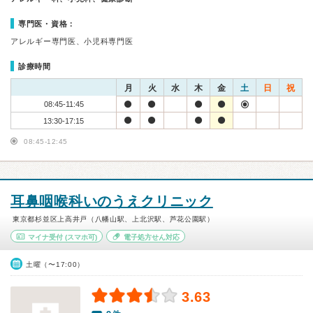
専門医・資格：
アレルギー専門医、小児科専門医
診療時間
月
火
水
木
金
土
日
祝
08:45-11:45
13:30-17:15
08:45-12:45
耳鼻咽喉科いのうえクリニック
東京都杉並区上高井戸（八幡山駅、上北沢駅、芦花公園駅）
マイナ受付
(スマホ可)
電子処方せん対応
土曜（〜17:00）
3.63