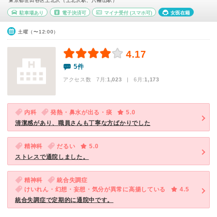
東京都世田谷区上北沢（上北沢駅、八幡山駅）
駐車場あり
電子決済可
マイナ受付
(スマホ可)
女医在籍
土曜（〜12:00）
4.17
5件
アクセス数 7月:
1,023
| 6月:
1,173
内科
発熱・鼻水が出る・痰
5.0
清潔感があり、職員さんも丁寧な方ばかりでした
精神科
だるい
5.0
ストレスで通院しました。
精神科
統合失調症
けいれん・幻想・妄想・気分が異常に高揚している
4.5
統合失調症で定期的に通院中です。