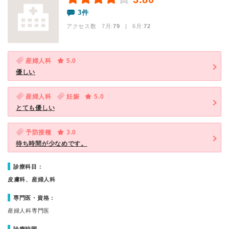
3件
アクセス数 7月:
79
| 6月:
72
産婦人科
5.0
優しい
産婦人科
妊娠
5.0
とても優しい
予防接種
3.0
待ち時間が少なめです。
診療科目：
皮膚科、産婦人科
専門医・資格：
産婦人科専門医