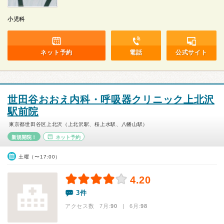
小児科
ネット予約
電話
公式サイト
世田谷おおえ内科・呼吸器クリニック上北沢
駅前院
東京都世田谷区上北沢（上北沢駅、桜上水駅、八幡山駅）
新規開院！
ネット予約
土曜（〜17:00）
4.20
3件
アクセス数 7月:
90
| 6月:
98