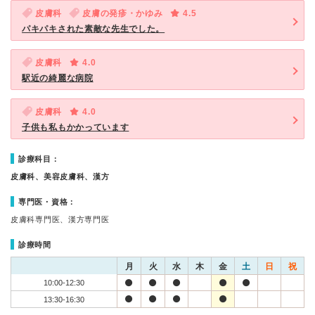
皮膚科
皮膚の発疹・かゆみ
4.5
パキパキされた素敵な先生でした。
皮膚科
4.0
駅近の綺麗な病院
皮膚科
4.0
子供も私もかかっています
診療科目：
皮膚科、美容皮膚科、漢方
専門医・資格：
皮膚科専門医、漢方専門医
診療時間
月
火
水
木
金
土
日
祝
10:00-12:30
13:30-16:30