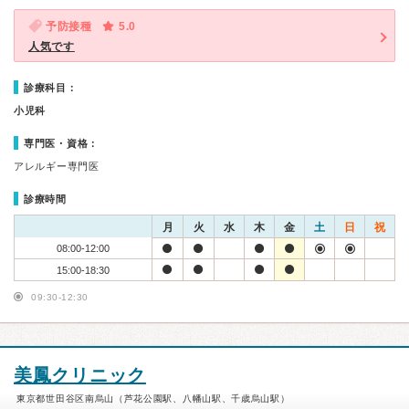
予防接種
5.0
人気です
診療科目：
小児科
専門医・資格：
アレルギー専門医
診療時間
月
火
水
木
金
土
日
祝
08:00-12:00
15:00-18:30
09:30-12:30
美鳳クリニック
東京都世田谷区南烏山（芦花公園駅、八幡山駅、千歳烏山駅）