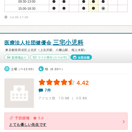
09:30-13:00
15:00-18:30
14:00-17:00
三宅小児科
医療法人社団健優会
東京都世田谷区上北沢（上北沢駅、八幡山駅、桜上水駅）
駐車場あり
マイナ受付
(スマホ可)
女医在籍
土曜（〜12:00）
朝（8:30〜）
4.42
7件
アクセス数 7月:
58
| 6月:
83
予防接種
5.0
とても優しい先生です