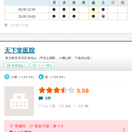
月
火
水
木
金
土
日
祝
09:30-12:30
15:00-19:00
15:00-17:00
天下堂医院
東京都世田谷区南烏山（芦花公園駅、八幡山駅、千歳烏山駅）
駐車場あり
マイナ受付
土曜（〜20:00）
夜（〜20:00）
3.58
3件
アクセス数 7月:
102
| 6月:
85
胃腸科
食欲不振
5.0