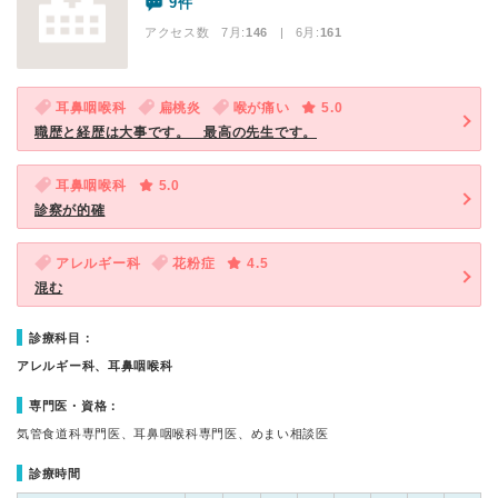
9件
アクセス数 7月:
146
| 6月:
161
耳鼻咽喉科
扁桃炎
喉が痛い
5.0
職歴と経歴は大事です。 最高の先生です。
耳鼻咽喉科
5.0
診察が的確
アレルギー科
花粉症
4.5
混む
診療科目：
アレルギー科、耳鼻咽喉科
専門医・資格：
気管食道科専門医、耳鼻咽喉科専門医、めまい相談医
診療時間