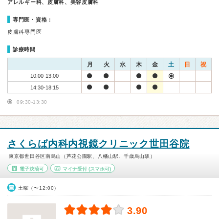
アレルギー科、皮膚科、美容皮膚科
専門医・資格：
皮膚科専門医
診療時間
月
火
水
木
金
土
日
祝
10:00-13:00
14:30-18:15
09:30-13:30
さくらば内科内視鏡クリニック世田谷院
東京都世田谷区南烏山（芦花公園駅、八幡山駅、千歳烏山駅）
電子決済可
マイナ受付
(スマホ可)
土曜（〜12:00）
3.90