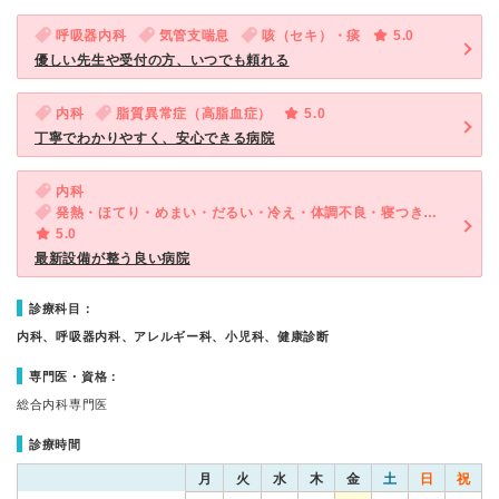
呼吸器内科
気管支喘息
咳（セキ）・痰
5.0
優しい先生や受付の方、いつでも頼れる
内科
脂質異常症（高脂血症）
5.0
丁寧でわかりやすく、安心できる病院
内科
発熱・ほてり・めまい・だるい・冷え・体調不良・寝つきが悪い・不眠・ストレス・体重増加
5.0
最新設備が整う良い病院
診療科目：
内科、呼吸器内科、アレルギー科、小児科、健康診断
専門医・資格：
総合内科専門医
診療時間
月
火
水
木
金
土
日
祝