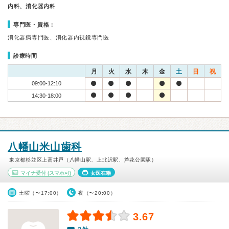
内科、消化器内科
専門医・資格：
消化器病専門医、消化器内視鏡専門医
診療時間
月
火
水
木
金
土
日
祝
09:00-12:10
14:30-18:00
八幡山米山歯科
東京都杉並区上高井戸（八幡山駅、上北沢駅、芦花公園駅）
マイナ受付
(スマホ可)
女医在籍
土曜（〜17:00）
夜（〜20:00）
3.67