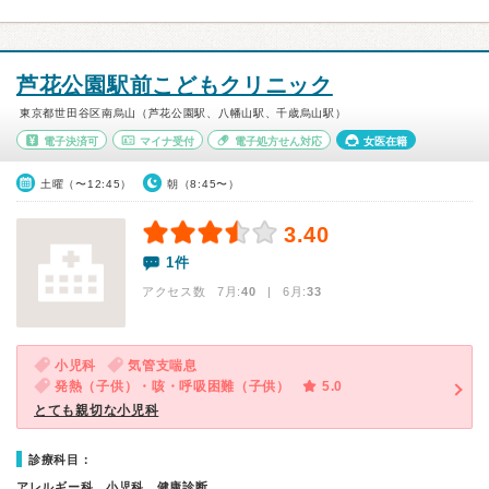
芦花公園駅前こどもクリニック
東京都世田谷区南烏山（芦花公園駅、八幡山駅、千歳烏山駅）
電子決済可
マイナ受付
電子処方せん対応
女医在籍
土曜（〜12:45）
朝（8:45〜）
3.40
1件
アクセス数 7月:
40
| 6月:
33
小児科
気管支喘息
発熱（子供）・咳・呼吸困難（子供）
5.0
とても親切な小児科
診療科目：
アレルギー科、小児科、健康診断