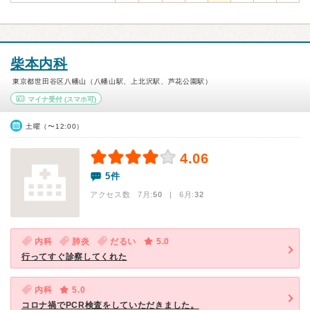
柴本内科
東京都世田谷区八幡山（八幡山駅、上北沢駅、芦花公園駅）
マイナ受付
(スマホ可)
土曜（〜12:00）
4.06
5件
アクセス数 7月:
50
| 6月:
32
内科
肺炎
だるい
5.0
行ってすぐ診察してくれた
内科
5.0
コロナ禍でPCR検査をしていただきました。