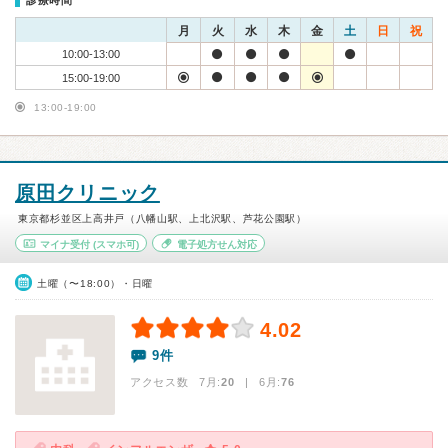
診療時間
月
火
水
木
金
土
日
祝
10:00-13:00
15:00-19:00
13:00-19:00
原田クリニック
東京都杉並区上高井戸（八幡山駅、上北沢駅、芦花公園駅）
マイナ受付
(スマホ可)
電子処方せん対応
土曜（〜18:00）・日曜
4.02
9件
アクセス数 7月:
20
| 6月:
76