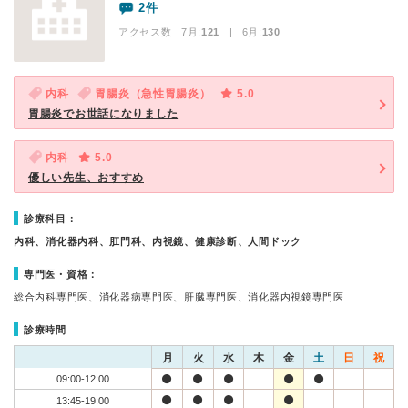
2件
アクセス数 7月:
121
| 6月:
130
内科
胃腸炎（急性胃腸炎）
5.0
胃腸炎でお世話になりました
内科
5.0
優しい先生、おすすめ
診療科目：
内科、消化器内科、肛門科、内視鏡、健康診断、人間ドック
専門医・資格：
総合内科専門医、消化器病専門医、肝臓専門医、消化器内視鏡専門医
診療時間
月
火
水
木
金
土
日
祝
09:00-12:00
13:45-19:00