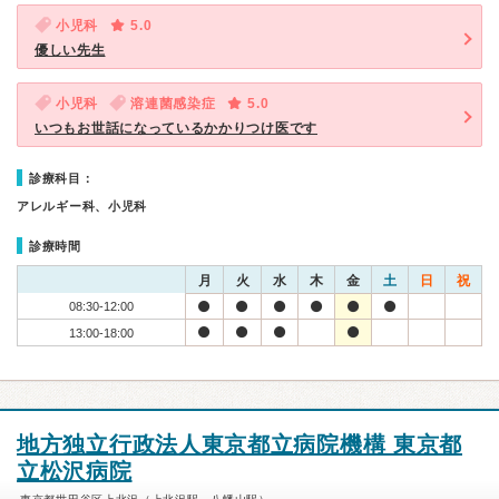
小児科
5.0
優しい先生
小児科
溶連菌感染症
5.0
いつもお世話になっているかかりつけ医です
診療科目：
アレルギー科、小児科
診療時間
月
火
水
木
金
土
日
祝
08:30-12:00
13:00-18:00
地方独立行政法人東京都立病院機構 東京都
立松沢病院