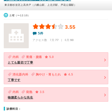
東京都杉並区上高井戸（八幡山駅、上北沢駅、芦花公園駅）
土曜（〜12:10）
3.55
5件
アクセス数 7月:
77
| 6月:
90
内科
胃痛・腹痛
5.0
とても親切で丁寧
消化器内科
胸やけ・胃もたれ
4.5
丁寧です
内科
発熱
3.5
物腰柔らかな先生
診療科目：