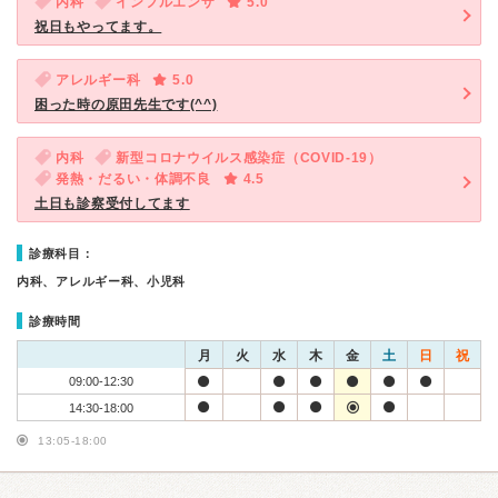
内科
インフルエンザ
5.0
祝日もやってます。
アレルギー科
5.0
困った時の原田先生です(^^)
内科
新型コロナウイルス感染症（COVID-19）
発熱・だるい・体調不良
4.5
土日も診察受付してます
診療科目：
内科、アレルギー科、小児科
診療時間
月
火
水
木
金
土
日
祝
09:00-12:30
14:30-18:00
13:05-18:00