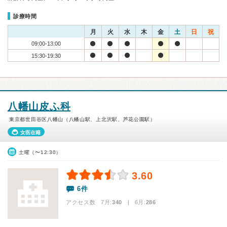
診療時間
月
火
水
木
金
土
日
祝
09:00-13:00
15:30-19:30
八幡山皮ふ科
東京都世田谷区八幡山（八幡山駅、上北沢駅、芦花公園駅）
女医在籍
土曜（〜12:30）
3.60
6件
アクセス数 7月:
340
| 6月:
286