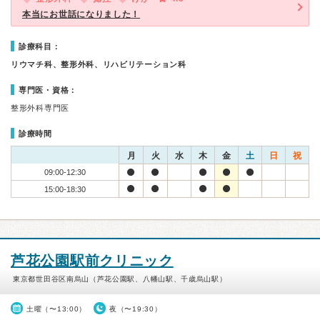
本当にお世話になりました！
診療科目：
リウマチ科、整形外科、リハビリテーション科
専門医・資格：
整形外科専門医
診療時間
月
火
水
木
金
土
日
祝
09:00-12:30
15:00-18:30
芦花公園駅前クリニック
東京都世田谷区南烏山（芦花公園駅、八幡山駅、千歳烏山駅）
土曜（〜13:00）
夜（〜19:30）