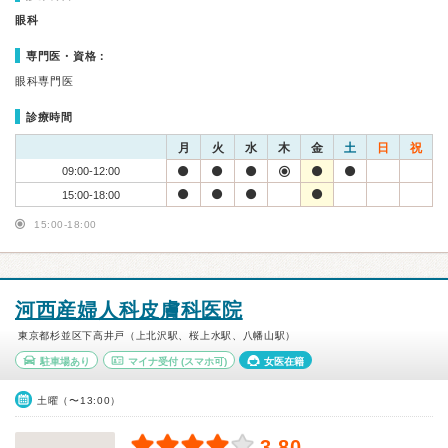
眼科
専門医・資格：
眼科専門医
診療時間
月
火
水
木
金
土
日
祝
09:00-12:00
15:00-18:00
15:00-18:00
河西産婦人科皮膚科医院
東京都杉並区下高井戸（上北沢駅、桜上水駅、八幡山駅）
駐車場あり
マイナ受付
(スマホ可)
女医在籍
土曜（〜13:00）
3.80