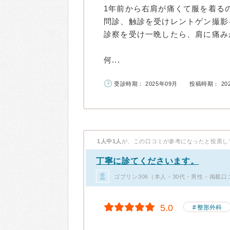
1年前から右肩が痛くて服を着る
問診、触診を受けレントゲン撮影
診察を受け一晩したら、肩に痛み
何...
受診時期： 2025年09月
投稿時期： 20
1人中1人
が、この口コミが参考になったと投票し
丁寧に診てくださいます。
ゴブリン306（本人・30代・男性・掲載口
5.0
整形外科