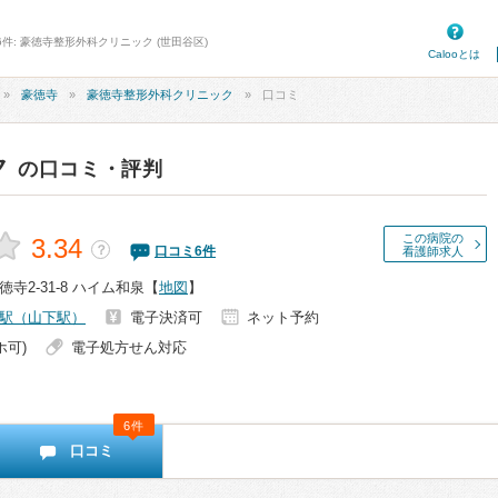
6件: 豪徳寺整形外科クリニック (世田谷区)
Calooとは
豪徳寺
豪徳寺整形外科クリニック
口コミ
ク
の口コミ・評判
この病院の
3.34
？
口コミ
6
件
看護師求人
寺2-31-8 ハイム和泉
【
地図
】
駅（山下駅）
電子決済可
ネット予約
ホ可)
電子処方せん対応
6件
口コミ