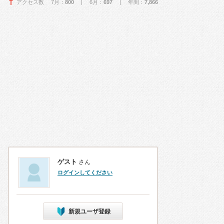
アクセス数 7月：
800
| 6月：
697
| 年間：
7,866
ゲスト
さん
ログインしてください
新規ユーザ登録