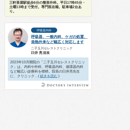
三軒茶屋駅徒歩6分の整形外科。平日17時45分・
土曜13時まで受付。専門医在籍。駐車場2台あ
り。
呼吸器内科
呼吸器、一般内科、ケガの処置、
発熱外来など幅広く対応します
二子玉川セレストクリニック
臼井 亮
院長
2023年10月開院の「二子玉川セレストクリニッ
ク」は、内科や外科、呼吸器内科、循環器内科
など幅広い診療科を標榜。院長の臼井亮先生
に、クリニック…(
続きを読む
)