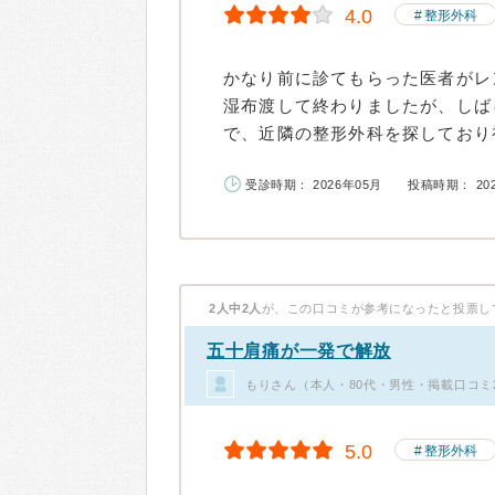
4.0
整形外科
かなり前に診てもらった医者がレ
湿布渡して終わりましたが、しば
で、近隣の整形外科を探しており初
受診時期： 2026年05月
投稿時期： 20
2人中2人
が、この口コミが参考になったと投票し
五十肩痛が一発で解放
もりさん（本人・80代・男性・掲載口コミ
5.0
整形外科