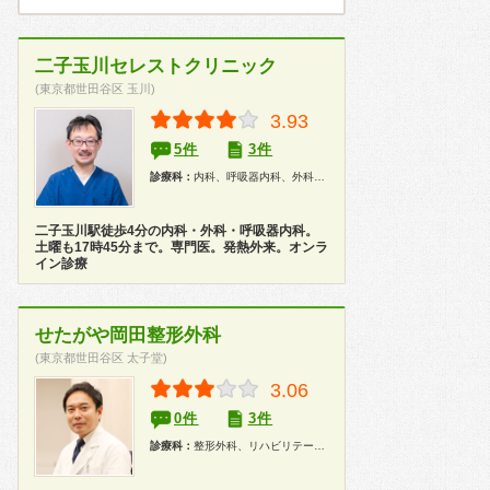
二子玉川セレストクリニック
(東京都世田谷区 玉川)
3.93
5件
3件
診療科：
内科、呼吸器内科、外科、整形外科、健康診断
二子玉川駅徒歩4分の内科・外科・呼吸器内科。
土曜も17時45分まで。専門医。発熱外来。オンラ
イン診療
せたがや岡田整形外科
(東京都世田谷区 太子堂)
3.06
0件
3件
診療科：
整形外科、リハビリテーション科