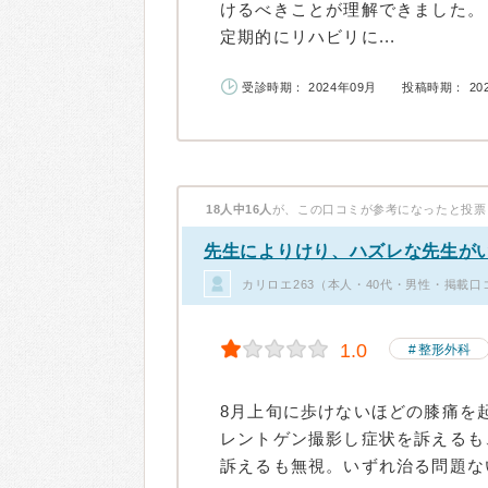
けるべきことが理解できました。
定期的にリハビリに...
受診時期： 2024年09月
投稿時期： 20
18人中16人
が、この口コミが参考になったと投票
先生によりけり、ハズレな先生が
カリロエ263（本人・40代・男性・掲載口
1.0
整形外科
8月上旬に歩けないほどの膝痛を
レントゲン撮影し症状を訴えるも
訴えるも無視。いずれ治る問題ない