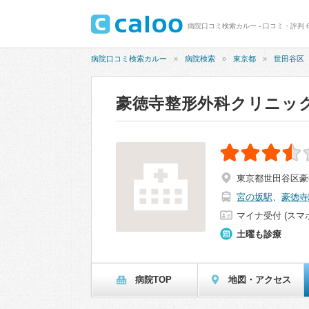
病院口コミ検索カルー - 口コミ・評判 
病院口コミ検索カルー
病院検索
東京都
世田谷区
豪徳寺整形外科クリニッ
東京都世田谷区豪徳
宮の坂駅
、
豪徳寺
マイナ受付 (スマ
土曜も診療
病院TOP
地図・アクセス