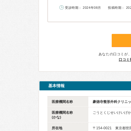
受診時期： 2024年08月
投稿時期： 20
あなたの口コミが
口コミ
基本情報
医療機関名称
豪徳寺整形外科クリニ
医療機関名称
ごうとくじせいけいげ
(かな)
所在地
〒154-0021 東京都