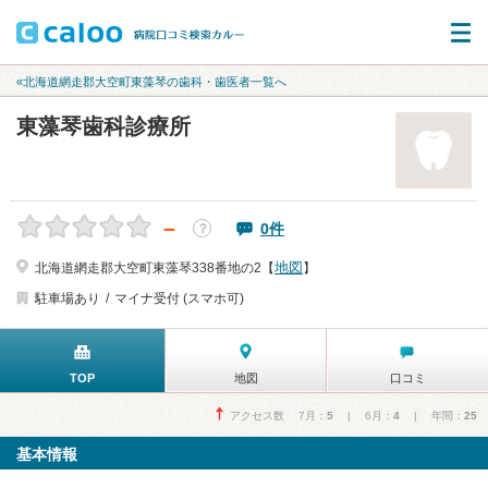
«北海道網走郡大空町東藻琴の歯科・歯医者一覧へ
東藻琴歯科診療所
－
0件
？
地図
北海道網走郡大空町東藻琴338番地の2【
】
駐車場あり
マイナ受付 (スマホ可)
TOP
地図
口コミ
アクセス数 7月：
5
| 6月：
4
| 年間：
25
基本情報