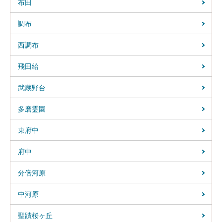
布田
調布
西調布
飛田給
武蔵野台
多磨霊園
東府中
府中
分倍河原
中河原
聖蹟桜ヶ丘