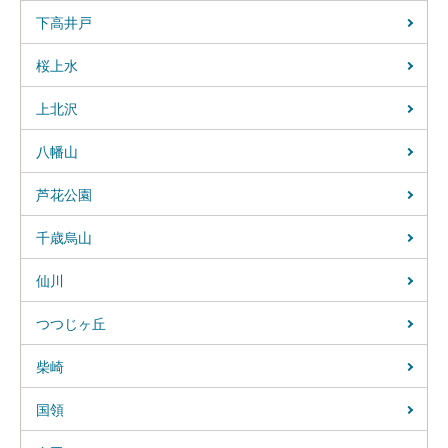
下高井戸
桜上水
上北沢
八幡山
芦花公園
千歳烏山
仙川
つつじヶ丘
柴崎
国領