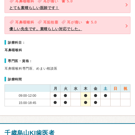
耳鼻咽喉科
耳が痛い
5.0
とても素晴らしい医師です！
耳鼻咽喉科
耳垢栓塞
耳が痛い
5.0
優しい先生です。素晴らしい対応でした。
診療科目：
耳鼻咽喉科
専門医・資格：
耳鼻咽喉科専門医、めまい相談医
診療時間
月
火
水
木
金
土
日
祝
09:00-12:00
15:00-18:45
千歳烏山KI歯医者