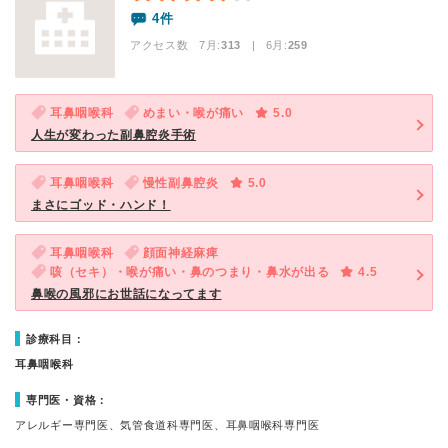
4件
アクセス数 7月:
313
| 6月:
259
耳鼻咽喉科
めまい・喉が痛い
5.0
人生が変わった副鼻腔炎手術
耳鼻咽喉科
慢性副鼻腔炎
5.0
まさにゴッド・ハンド！
耳鼻咽喉科
顔面神経麻痺
咳（セキ）・喉が痛い・鼻のつまり・鼻水が出る
4.5
鼻喉の風邪にお世話になってます
診療科目：
耳鼻咽喉科
専門医・資格：
アレルギー専門医、気管食道科専門医、耳鼻咽喉科専門医