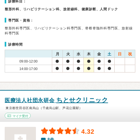
診療科目：
整形外科、リハビリテーション科、放射線科、健康診断、人間ドック
専門医・資格：
整形外科専門医、リハビリテーション科専門医、脊椎脊髄外科専門医、放射線
科専門医
診療時間
月
火
水
木
金
土
日
祝
09:00-12:00
14:00-17:00
ちとせクリニック
医療法人社団永研会
東京都世田谷区南烏山（千歳烏山駅、芦花公園駅）
マイナ受付
4.32
8件