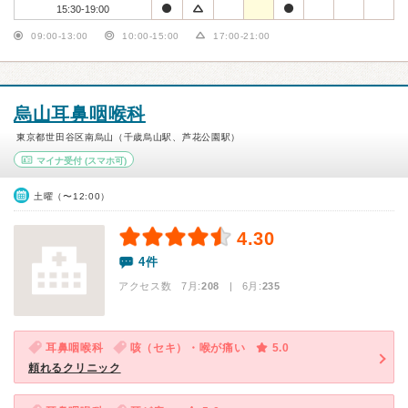
15:30-19:00
09:00-13:00
10:00-15:00
17:00-21:00
烏山耳鼻咽喉科
東京都世田谷区南烏山（千歳烏山駅、芦花公園駅）
マイナ受付
(スマホ可)
土曜（〜12:00）
4.30
4件
アクセス数 7月:
208
| 6月:
235
耳鼻咽喉科
咳（セキ）・喉が痛い
5.0
頼れるクリニック