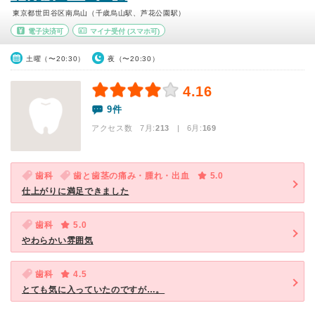
東京都世田谷区南烏山（千歳烏山駅、芦花公園駅）
電子決済可
マイナ受付
(スマホ可)
土曜（〜20:30）
夜（〜20:30）
4.16
9件
アクセス数 7月:
213
| 6月:
169
歯科
歯と歯茎の痛み・腫れ・出血
5.0
仕上がりに満足できました
歯科
5.0
やわらかい雰囲気
歯科
4.5
とても気に入っていたのですが…。