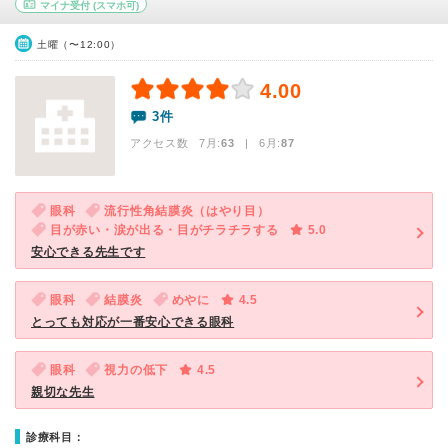
マイナ受付
(スマホ可)
土曜（〜12:00）
4.00
3件
アクセス数 7月:
63
| 6月:
87
眼科
流行性角結膜炎（はやり目）
目が赤い・涙が出る・目がチラチラする
5.0
安心できる先生です
眼科
結膜炎
めやに
4.5
とっても対応が一番安心できる眼科
眼科
視力の低下
4.5
親切な先生
診療科目：