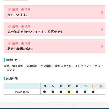
歯科
5.0
安心できます。
歯科
4.5
完全個室できれいでやさしい歯医者です
歯科
3.5
駅近の綺麗な病院
診療科目：
歯科、矯正歯科、歯周病科、小児歯科、歯科口腔外科、インプラント、ホワイ
トニング
診療時間
月
火
水
木
金
土
日
祝
09:00-18:00