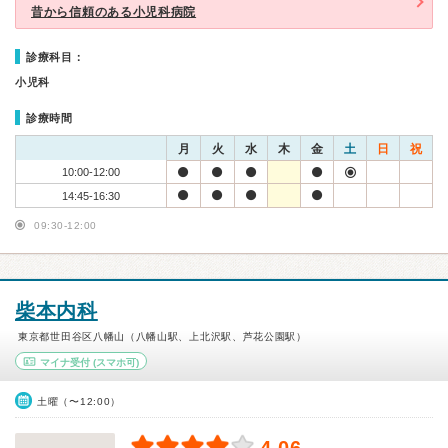
昔から信頼のある小児科病院
診療科目：
小児科
診療時間
月
火
水
木
金
土
日
祝
10:00-12:00
14:45-16:30
09:30-12:00
柴本内科
東京都世田谷区八幡山（八幡山駅、上北沢駅、芦花公園駅）
マイナ受付
(スマホ可)
土曜（〜12:00）