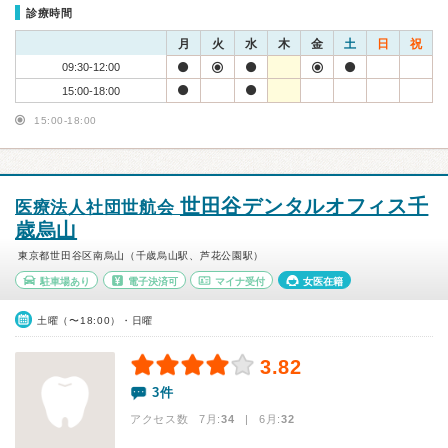
診療時間
月
火
水
木
金
土
日
祝
09:30-12:00
15:00-18:00
15:00-18:00
世田谷デンタルオフィス千
医療法人社団世航会
歳烏山
東京都世田谷区南烏山（千歳烏山駅、芦花公園駅）
駐車場あり
電子決済可
マイナ受付
女医在籍
土曜（〜18:00）・日曜
3.82
3件
アクセス数 7月:
34
| 6月:
32