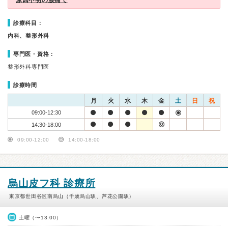
原因不明の腰痛で
診療科目：
内科、整形外科
専門医・資格：
整形外科専門医
診療時間
月
火
水
木
金
土
日
祝
09:00-12:30
14:30-18:00
09:00-12:00
14:00-18:00
烏山皮フ科 診療所
東京都世田谷区南烏山（千歳烏山駅、芦花公園駅）
土曜（〜13:00）