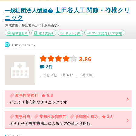
世田谷人工関節・脊椎クリ
一般社団法人循整会
ニック
東京都世田谷区南烏山（千歳烏山駅）
駐車場あり
電子決済可
ネット予約
マイナ受付
(スマホ可)
土曜（〜17:00）
3.86
2件
アクセス数 7月:
637
| 6月:
686
変形性関節症
5.0
どこより良心的なクリニックです
整形外科
変形性股関節症
股関節の痛み
3.5
オペをせず理学療法士によるケアの当たり外れ