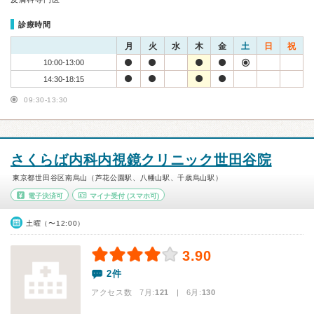
診療時間
月
火
水
木
金
土
日
祝
10:00-13:00
14:30-18:15
09:30-13:30
さくらば内科内視鏡クリニック世田谷院
東京都世田谷区南烏山（芦花公園駅、八幡山駅、千歳烏山駅）
電子決済可
マイナ受付
(スマホ可)
土曜（〜12:00）
3.90
2件
アクセス数 7月:
121
| 6月:
130