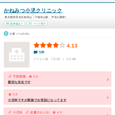
かねみつ小児クリニック
東京都世田谷区南烏山（千歳烏山駅、芦花公園駅）
駐車場あり
マイナ受付
土曜（〜12:00）
4.13
5件
アクセス数 7月:
37
| 6月:
49
予防接種
5.0
親切な先生です
5.0
小児科ですが家族でお世話になってます
小児科
皮膚のかぶれ
4.5