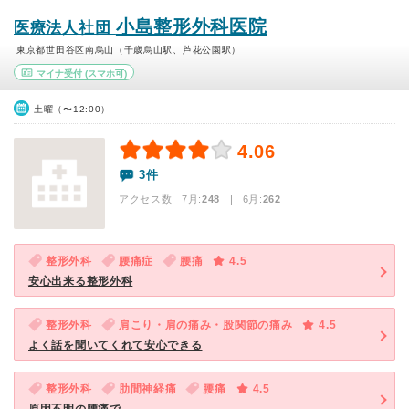
小島整形外科医院
医療法人社団
東京都世田谷区南烏山（千歳烏山駅、芦花公園駅）
マイナ受付
(スマホ可)
土曜（〜12:00）
4.06
3件
アクセス数 7月:
248
| 6月:
262
整形外科
腰痛症
腰痛
4.5
安心出来る整形外科
整形外科
肩こり・肩の痛み・股関節の痛み
4.5
よく話を聞いてくれて安心できる
整形外科
肋間神経痛
腰痛
4.5