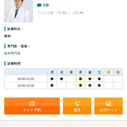
0件
アクセス数 7月:
92
| 6月:
88
診療科目：
眼科
専門医・資格：
眼科専門医
診療時間
月
火
水
木
金
土
日
祝
09:00-12:00
15:00-18:00
ネット予約
電話
公式サイト