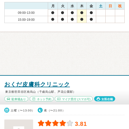
月
火
水
木
金
土
日
祝
09:00-13:00
15:00-19:00
おくだ皮膚科クリニック
東京都世田谷区南烏山（千歳烏山駅、芦花公園駅）
駐車場あり
ネット予約
マイナ受付
(スマホ可)
女医在籍
土曜（〜13:00）
夜（〜21:00）
3.81