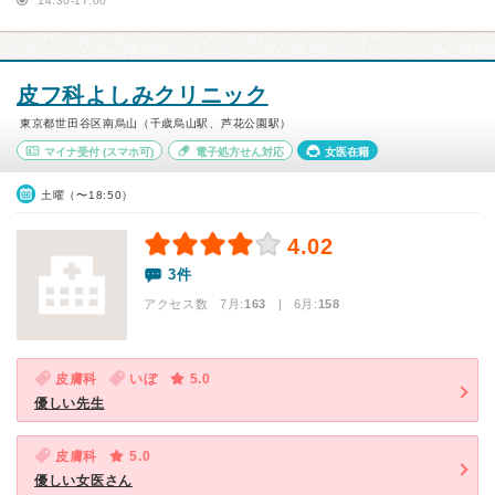
14:30-17:00
皮フ科よしみクリニック
東京都世田谷区南烏山（千歳烏山駅、芦花公園駅）
マイナ受付
(スマホ可)
電子処方せん対応
女医在籍
土曜（〜18:50）
4.02
3件
アクセス数 7月:
163
| 6月:
158
皮膚科
いぼ
5.0
優しい先生
皮膚科
5.0
優しい女医さん