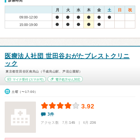
診療時間
月
火
水
木
金
土
日
祝
09:00-12:00
15:00-19:00
医療法人社団 世田谷おがたブレストクリニ
ック
東京都世田谷区南烏山（千歳烏山駅、芦花公園駅）
マイナ受付
(スマホ可)
電子処方せん対応
土曜（〜17:00）
3.92
3件
アクセス数 7月:
145
| 6月:
236