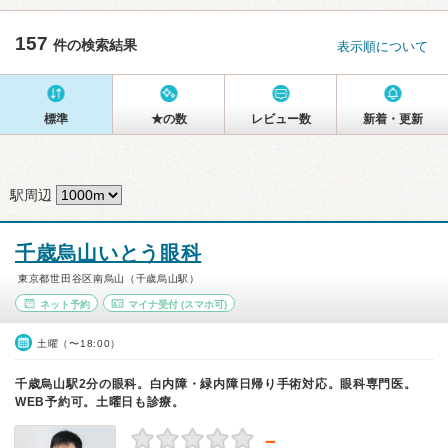
157
件の検索結果
表示順について
標準
★の数
レビュー数
新着・更新
駅周辺
千歳烏山いとう眼科
東京都世田谷区南烏山（千歳烏山駅）
ネット予約
マイナ受付
(スマホ可)
土曜（〜18:00）
千歳烏山駅2分の眼科。白内障・緑内障日帰り手術対応。眼科専門医。
WEB予約可。土曜日も診療。
－