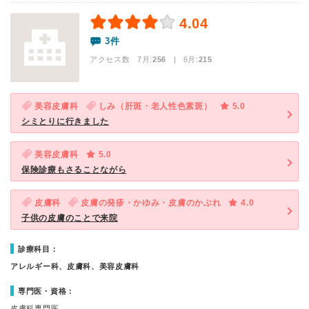
4.04
3件
アクセス数 7月:
256
| 6月:
215
美容皮膚科
しみ（肝斑・老人性色素斑）
5.0
シミとりに行きました
美容皮膚科
5.0
保険診療もさることながら
皮膚科
皮膚の発疹・かゆみ・皮膚のかぶれ
4.0
子供の皮膚のことで来院
診療科目：
アレルギー科、皮膚科、美容皮膚科
専門医・資格：
皮膚科専門医