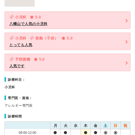
小児科
5.0
八幡山で人気の小児科
小児科
発熱（子供）
5.0
とっても人気
予防接種
5.0
人気です
診療科目：
小児科
専門医・資格：
アレルギー専門医
診療時間
月
火
水
木
金
土
日
祝
08:00-12:00