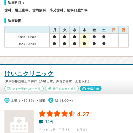
診療科目：
歯科、矯正歯科、歯周病科、小児歯科、歯科口腔外科
診療時間
月
火
水
木
金
土
日
祝
09:00-14:00
15:30-20:30
けいこクリニック
東京都杉並区上高井戸（八幡山駅、芦花公園駅、上北沢駅）
マイナ受付
(スマホ可)
電子処方せん対応
女医在籍
土曜（〜12:30）・日曜
朝（8:00〜）
4.27
14件
アクセス数 7月:
85
| 6月:
94