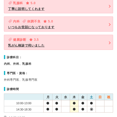
乳腺科
5.0
丁寧に説明してくれます
内科
体調不良
5.0
いつもお世話になっております
健康診断
3.5
乳がん検診で伺いました
診療科目：
内科、外科、乳腺科
専門医・資格：
外科専門医、乳腺専門医
診療時間
月
火
水
木
金
土
日
祝
10:00-13:00
14:30-18:30