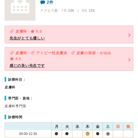
2件
アクセス数 7月:
155
| 6月:
135
皮膚科
5.0
先生がとても優しい
皮膚科
アトピー性皮膚炎
皮膚の発疹・かゆみ
4.5
感じの良い先生です
診療科目：
皮膚科
専門医・資格：
皮膚科専門医
診療時間
月
火
水
木
金
土
日
祝
09:00-12:30