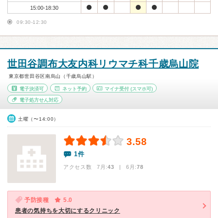
15:00-18:30
09:30-12:30
世田谷調布大友内科リウマチ科千歳烏山院
東京都世田谷区南烏山（千歳烏山駅）
電子決済可
ネット予約
マイナ受付
(スマホ可)
電子処方せん対応
土曜（〜14:00）
3.58
1件
アクセス数 7月:
43
| 6月:
78
予防接種
5.0
患者の気持ちを大切にするクリニック