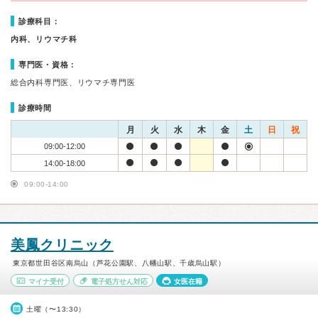
診療科目：
内科、リウマチ科
専門医・資格：
総合内科専門医、リウマチ専門医
診療時間
月
火
水
木
金
土
日
祝
09:00-12:00
14:00-18:00
09:00-14:00
美鳳クリニック
東京都世田谷区南烏山（芦花公園駅、八幡山駅、千歳烏山駅）
マイナ受付
電子処方せん対応
女医在籍
土曜（〜13:30）