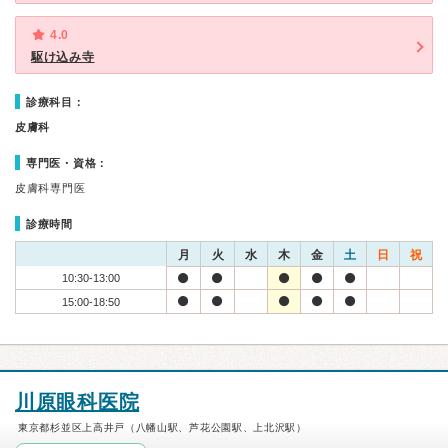
4.0
駆け込み寺
診療科目：
皮膚科
専門医・資格：
皮膚科専門医
診療時間
月
火
水
木
金
土
日
祝
10:30-13:00
15:00-18:50
川原眼科医院
東京都杉並区上高井戸（八幡山駅、芦花公園駅、上北沢駅）