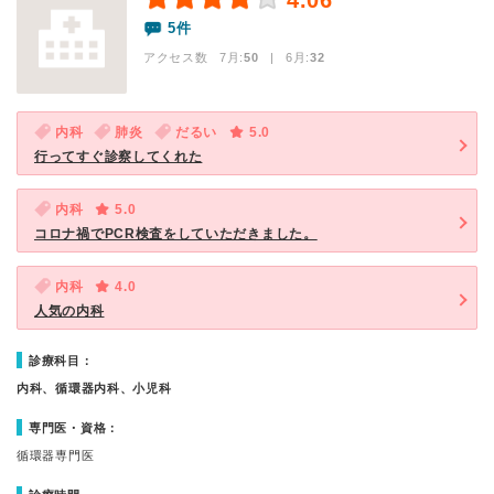
4.06
5件
アクセス数 7月:
50
| 6月:
32
内科
肺炎
だるい
5.0
行ってすぐ診察してくれた
内科
5.0
コロナ禍でPCR検査をしていただきました。
内科
4.0
人気の内科
診療科目：
内科、循環器内科、小児科
専門医・資格：
循環器専門医