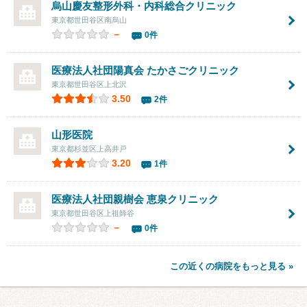
烏山慶友整形外科・内科総合クリニック
東京都世田谷区南烏山
－
0件
医療法人社団陽真会
たかさごクリニック
東京都世田谷区上北沢
3.50
2件
山形医院
東京都杉並区上高井戸
3.20
1件
医療法人社団親樹会
恵泉クリニック
東京都世田谷区上祖師谷
－
0件
この近くの病院をもっと見る »