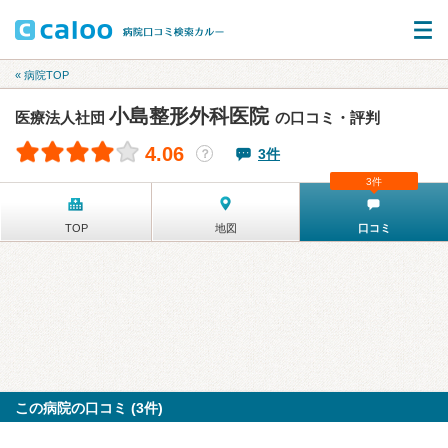
« 病院TOP
小島整形外科医院
医療法人社団
の口コミ・評判
4.06
3件
？
3件
TOP
地図
口コミ
この病院の口コミ (3件)