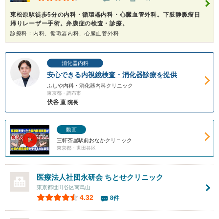
東松原駅徒歩5分の内科・循環器内科・心臓血管外科。下肢静脈瘤日
帰りレーザー手術。弁膜症の検査・診療。
診療科：内科、循環器内科、心臓血管外科
消化器内科
安心できる内視鏡検査・消化器診療を提供
ふしや内科・消化器内科クリニック
東京都・調布市
伏谷 直
院長
動画
三軒茶屋駅前おなかクリニック
東京都・世田谷区
医療法人社団永研会
ちとせクリニック
東京都世田谷区南烏山
4.32
8件