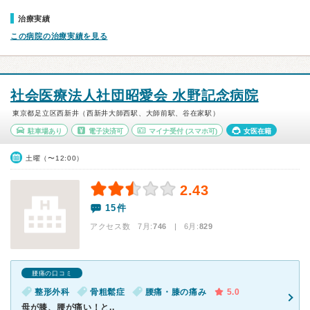
治療実績
この病院の治療実績を見る
社会医療法人社団昭愛会 水野記念病院
東京都足立区西新井（西新井大師西駅、大師前駅、谷在家駅）
駐車場あり
電子決済可
マイナ受付
(スマホ可)
女医在籍
土曜（〜12:00）
2.43
15件
アクセス数 7月:
746
| 6月:
829
腰痛の口コミ
整形外科
骨粗鬆症
腰痛・膝の痛み
5.0
母が膝、腰が痛い！と..