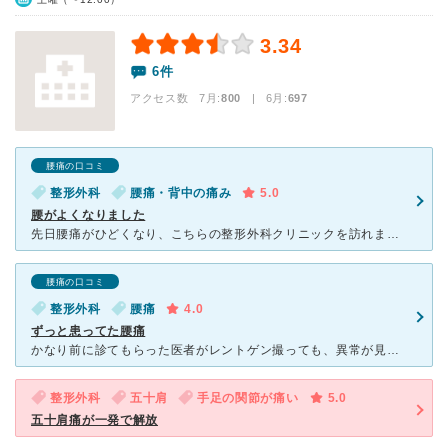
3.34
6件
アクセス数 7月:
800
| 6月:
697
腰痛の口コミ
整形外科
腰痛・背中の痛み
5.0
腰がよくなりました
先日腰痛がひどくなり、こちらの整形外科クリニックを訪れました。レントゲンの検査結果を見ながら先生が丁寧に診察をしてくださり、痛みの原因や日常で気をつけるべきことが理解できました。 定期的にリハビリに
腰痛の口コミ
整形外科
腰痛
4.0
ずっと患ってた腰痛
かなり前に診てもらった医者がレントゲン撮っても、異常が見当たらないと言って湿布渡して終わりましたが、しばらく経って、ここ最近になり痛みが増して来たので、近隣の整形外科を探しており初めてお世話になりまし
整形外科
五十肩
手足の関節が痛い
5.0
五十肩痛が一発で解放