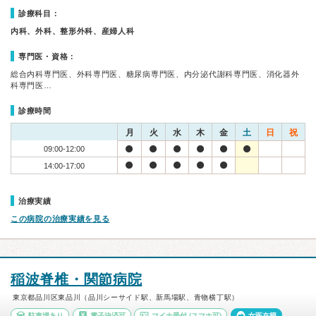
診療科目：
内科、外科、整形外科、産婦人科
専門医・資格：
総合内科専門医、外科専門医、糖尿病専門医、内分泌代謝科専門医、消化器外
科専門医…
診療時間
月
火
水
木
金
土
日
祝
09:00-12:00
14:00-17:00
治療実績
この病院の治療実績を見る
稲波脊椎・関節病院
東京都品川区東品川（品川シーサイド駅、新馬場駅、青物横丁駅）
駐車場あり
電子決済可
マイナ受付
(スマホ可)
女医在籍