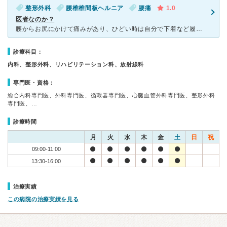
整形外科
腰椎椎間板ヘルニア
腰痛
1.0
医者なのか？
腰からお尻にかけて痛みがあり、ひどい時は自分で下着など履けない状態で家族に履かせてもらったり、しゃがむと自力で立ち上がれないような状態でした。痛み止めとひどい時は注射を受けることでようやく日常生活を送
診療科目：
内科、整形外科、リハビリテーション科、放射線科
専門医・資格：
総合内科専門医、外科専門医、循環器専門医、心臓血管外科専門医、整形外科
専門医、…
診療時間
月
火
水
木
金
土
日
祝
09:00-11:00
13:30-16:00
治療実績
この病院の治療実績を見る