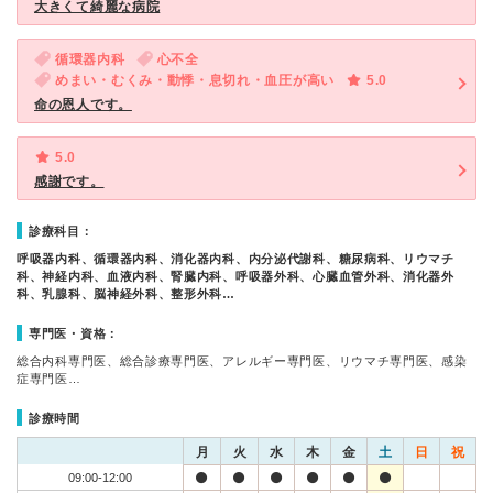
大きくて綺麗な病院
循環器内科
心不全
めまい・むくみ・動悸・息切れ・血圧が高い
5.0
命の恩人です。
5.0
感謝です。
診療科目：
呼吸器内科、循環器内科、消化器内科、内分泌代謝科、糖尿病科、リウマチ
科、神経内科、血液内科、腎臓内科、呼吸器外科、心臓血管外科、消化器外
科、乳腺科、脳神経外科、整形外科…
専門医・資格：
総合内科専門医、総合診療専門医、アレルギー専門医、リウマチ専門医、感染
症専門医…
診療時間
月
火
水
木
金
土
日
祝
09:00-12:00