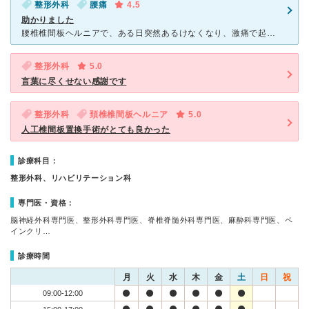
整形外科
腰痛
4.5
助かりました
腰椎椎間板ヘルニアで、ある日突然あるけなくなり、激痛で起き上がることもできなくなり受診しました。新しい病院のようでしたが、以前、友人がここで同じくヘルニアで手術を受けて今は完全復活していたので迷わずに
整形外科
5.0
言葉に尽くせない感謝です
整形外科
頚椎椎間板ヘルニア
5.0
人工椎間板置換手術がとても良かった
診療科目：
整形外科、リハビリテーション科
専門医・資格：
脳神経外科専門医、整形外科専門医、脊椎脊髄外科専門医、麻酔科専門医、ペ
インクリ…
診療時間
月
火
水
木
金
土
日
祝
09:00-12:00