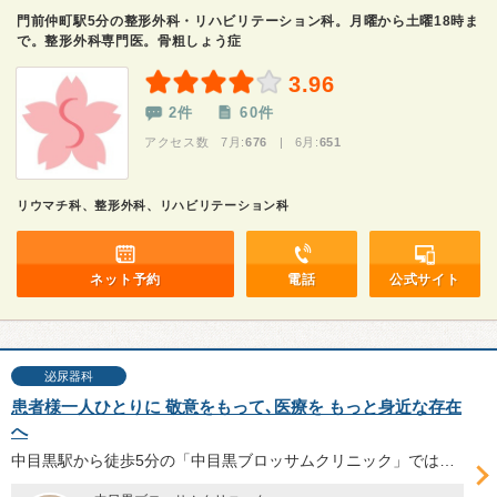
門前仲町駅5分の整形外科・リハビリテーション科。月曜から土曜18時ま
で。整形外科専門医。骨粗しょう症
3.96
2件
60件
アクセス数 7月:
676
| 6月:
651
リウマチ科、整形外科、リハビリテーション科
ネット予約
電話
公式サイト
泌尿器科
患者様一人ひとりに 敬意をもって､医療を もっと身近な存在
へ
中目黒駅から徒歩5分の「中目黒ブロッサムクリニック」では、葉梨輝院長が泌尿器科をはじめ内科、皮膚科など幅広い診療を行うほか、共同代表の大野孝義先生監修による整形外科・ペインクリニック外科も提供。同院の特徴や医療への想いなどについて伺った。