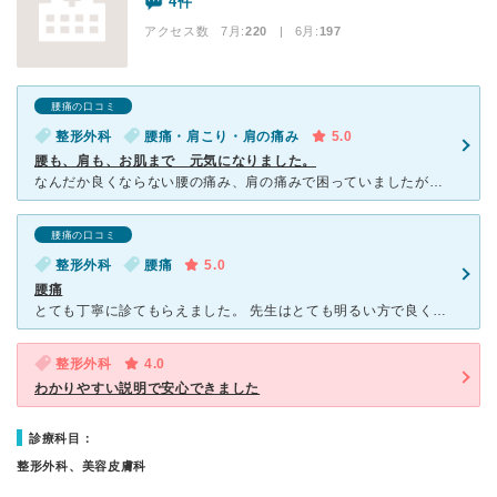
4件
アクセス数 7月:
220
| 6月:
197
腰痛の口コミ
整形外科
腰痛・肩こり・肩の痛み
5.0
腰も、肩も、お肌まで 元気になりました。
なんだか良くならない腰の痛み、肩の痛みで困っていましたが。先生が考えられる痛みの原因や対策について丁寧にお話してくださり、安心できました。数回の通院で腰痛や肩の痛みがだいぶ良くなったので、今は体操やス
腰痛の口コミ
整形外科
腰痛
5.0
腰痛
とても丁寧に診てもらえました。 先生はとても明るい方で良く相談乗ってもらえました。 スタッフさんも感じのよいかたで、ここに行ってよかったと思えました。 整形外科って、正直患者さんのリハビリみ
整形外科
4.0
わかりやすい説明で安心できました
診療科目：
整形外科、美容皮膚科