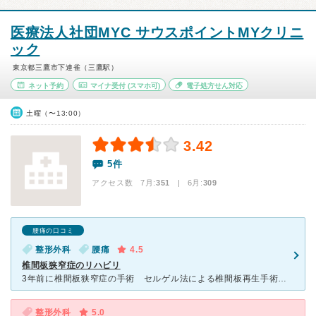
医療法人社団MYC サウスポイントMYクリニ
ック
東京都三鷹市下連雀（三鷹駅）
ネット予約
マイナ受付
(スマホ可)
電子処方せん対応
土曜（〜13:00）
3.42
5件
アクセス数 7月:
351
| 6月:
309
腰痛の口コミ
整形外科
腰痛
4.5
椎間板狭窄症のリハビリ
3年前に椎間板狭窄症の手術 セルゲル法による椎間板再生手術のリハビリで週1回通院 鍼灸師による 施術をお願いしています 自分はアスリート ベンチプレスの世界チャンピオンです 現在 マスターズ４
整形外科
5.0