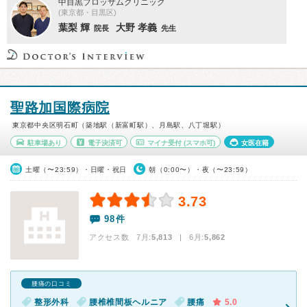
中目黒ブロッサムクリニック
(東京都・目黒区)
葉梨 輝
大野 孝義
院長
先生
聖路加国際病院
東京都中央区明石町（築地駅（新富町駅）、月島駅、八丁堀駅）
駐車場あり
電子決済可
マイナ受付
(スマホ可)
女医在籍
土曜（〜23:59）・日曜・祝日
朝（0:00〜）・夜（〜23:59）
3.73
98件
アクセス数 7月:
5,813
| 6月:
5,862
腰痛の口コミ
整形外科
腰椎椎間板ヘルニア
腰痛
5.0