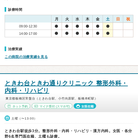
診療時間
月
火
水
木
金
土
日
祝
09:00-12:30
14:00-17:00
治療実績
この病院の治療実績を見る
ときわ台ときわ通りクリニック 整形外科・
内科・リハビリ
東京都板橋区常盤台（ときわ台駅、小竹向原駅、板橋本町駅）
ネット予約
マイナ受付
(スマホ可)
女医在籍
土曜（〜13:00）
ときわ台駅徒歩3分。整形外科・内科・リハビリ・漢方内科。女医・各分
野6名専門医在籍、土曜も診療。