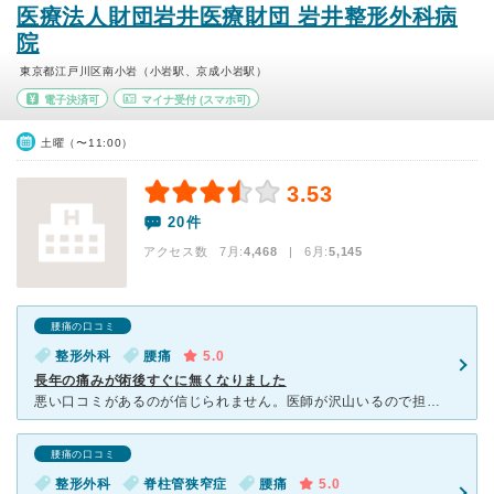
医療法人財団岩井医療財団 岩井整形外科病
院
東京都江戸川区南小岩（小岩駅、京成小岩駅）
電子決済可
マイナ受付
(スマホ可)
土曜（〜11:00）
3.53
20件
アクセス数 7月:
4,468
| 6月:
5,145
腰痛の口コミ
整形外科
腰痛
5.0
長年の痛みが術後すぐに無くなりました
悪い口コミがあるのが信じられません。医師が沢山いるので担当医によるのかもしれませんがヘルニアの手術に関しては確か全国一ですし名医が揃っていると思います。 私は古閑先生に手術して頂きましたが長年の痛み
腰痛の口コミ
整形外科
脊柱管狭窄症
腰痛
5.0