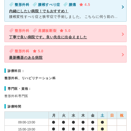
整形外科
腰椎すべり症
腰痛
4.5
内緒にしたい病院！でもおすすめ！
腰椎変性すべり症と狭窄症で手術しました。 こちらに伺う前の病院が最悪だったのもあり、個人個人の仕事状況や治療状態を把握してくださり、内服にするか手術にするか親身になって相談に乗ってくれる点にとても感
整形外科
肩腱板断裂
5.0
丁寧で良い病院です。良い先生に出会えました
整形外科
5.0
最新機器のある病院
診療科目：
整形外科、リハビリテーション科
専門医・資格：
整形外科専門医
診療時間
月
火
水
木
金
土
日
祝
09:00-13:00
15:00-19:00