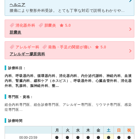
ヘルニア
腰痛により整形外科受診。 とても丁寧な対応で説明もわかりやすくゆっくり教えて下さいました。 MRIの予約対応も迅速で安心して検査を受けることが出来ました。 看護師の方々の対応もとても親切丁寧で、
消化器外科
胆嚢炎
5.0
胆嚢炎
アレルギー科
発熱・手足の関節が痛い
5.0
アレルギー膠原病科
診療科目：
内科、呼吸器内科、循環器内科、消化器内科、内分泌代謝科、神経内科、血液
内科、腎臓内科、緩和ケア（ホスピス）、呼吸器外科、心臓血管外科、消化器
外科、乳腺科、脳神経外科、整…
専門医・資格：
総合内科専門医、総合診療専門医、アレルギー専門医、リウマチ専門医、感染
症専門医…
診療時間
月
火
水
木
金
土
日
祝
00:00-23:59