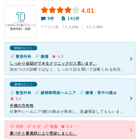
4.01
9件
141件
アクセス数 7月:
1,206
| 6月:
1,090
腰痛の口コミ
整形外科
腰痛
4.5
しっかり会話ができるクリニックだと思います。
決めつけの診断ではなく、しっかり話を聞いて診断くれる先生でした。 腰痛がひどくなったので受診しました。 かかりつけのクリニックがないので、女性の先生がいたという理由でときわ台ときわ通りクリニッ
腰痛の口コミ
整形外科
腰椎椎間板ヘルニア
腰痛・背中の痛み
4.0
今後の方向性
仕事中にヘルニア(腰)の痛みが再発し、急遽受診してもらいました。 腰の痛みだけではなく腰を庇ったせいか、ひざにも大きな痛みがあり 受診の際に腰だけの処方(今後のストレッチの仕方)だけではなく、
内科
かぜ
発熱
5.0
夏バテと夏風邪により受診しました。