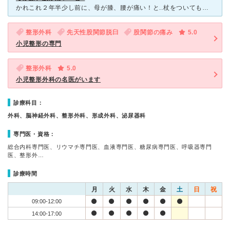
かれこれ２年半少し前に、母が膝、腰が痛い！と..杖をついても２分も歩けなくなり、どこか整形外科に行かないと！すぐに思い付いたのがこちらの水野病院。こちらは整形外科が凄く得意なんです。早速車で連れていき
整形外科
先天性股関節脱臼
股関節の痛み
5.0
小児整形の専門
整形外科
5.0
小児整形外科の名医がいます
診療科目：
外科、脳神経外科、整形外科、形成外科、泌尿器科
専門医・資格：
総合内科専門医、リウマチ専門医、血液専門医、糖尿病専門医、呼吸器専門
医、整形外…
診療時間
月
火
水
木
金
土
日
祝
09:00-12:00
14:00-17:00