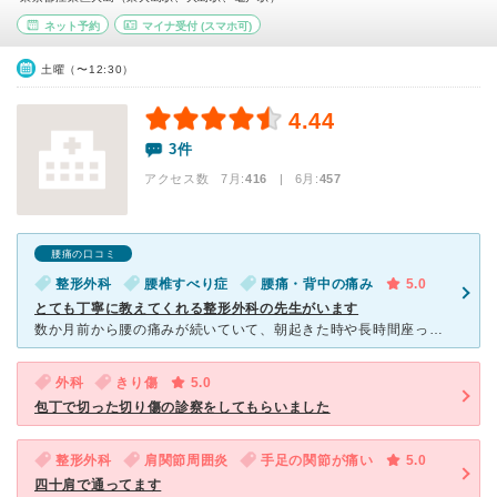
ネット予約
マイナ受付
(スマホ可)
土曜（〜12:30）
4.44
3件
アクセス数 7月:
416
| 6月:
457
腰痛の口コミ
整形外科
腰椎すべり症
腰痛・背中の痛み
5.0
とても丁寧に教えてくれる整形外科の先生がいます
数か月前から腰の痛みが続いていて、朝起きた時や長時間座っていた後なんかは特にツラくて…。湿布や市販薬でごまかしていたんですが、全然良くならず。原因も分からないまま不安だったので、思い切って病院に行
外科
きり傷
5.0
包丁で切った切り傷の診察をしてもらいました
整形外科
肩関節周囲炎
手足の関節が痛い
5.0
四十肩で通ってます