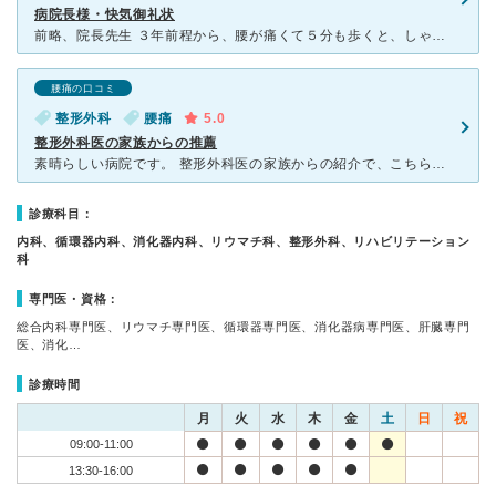
病院長様・快気御礼状
前略、院長先生 ３年前程から、腰が痛くて５分も歩くと、しゃがみこんでしまい、又 車の運転も ３０分も乗ろうものなら、痛くて痛くて、これでは、仕事ができないと悩んでいました。事務所近くの整形外科に行
腰痛の口コミ
整形外科
腰痛
5.0
整形外科医の家族からの推薦
素晴らしい病院です。 整形外科医の家族からの紹介で、こちらの病院を受診しました。 私は腰痛に長年悩まされていて、サポーターを無理矢理出してもらったのですが、 診察では問題なし。 先生に筋肉
診療科目：
内科、循環器内科、消化器内科、リウマチ科、整形外科、リハビリテーション
科
専門医・資格：
総合内科専門医、リウマチ専門医、循環器専門医、消化器病専門医、肝臓専門
医、消化…
診療時間
月
火
水
木
金
土
日
祝
09:00-11:00
13:30-16:00