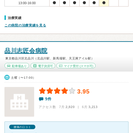
13:00-16:00
治療実績
この病院の治療実績を見る
品川志匠会病院
東京都品川区北品川（北品川駅、新馬場駅、天王洲アイル駅）
駐車場あり
電子決済可
マイナ受付
(スマホ可)
土曜（〜17:00）
3.95
9件
アクセス数 7月:
2,920
| 6月:
3,213
腰痛の口コミ