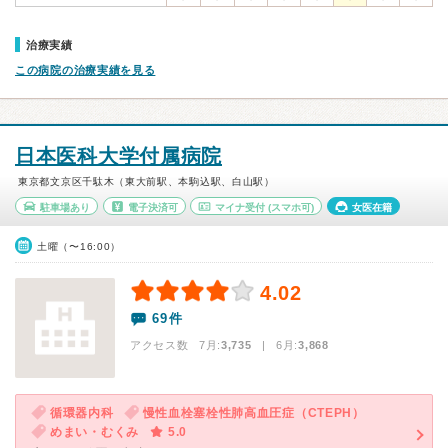
治療実績
この病院の治療実績を見る
日本医科大学付属病院
東京都文京区千駄木（東大前駅、本駒込駅、白山駅）
駐車場あり
電子決済可
マイナ受付
(スマホ可)
女医在籍
土曜（〜16:00）
4.02
69件
アクセス数 7月:
3,735
| 6月:
3,868
循環器内科
慢性血栓塞栓性肺高血圧症（CTEPH）
めまい・むくみ
5.0