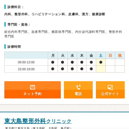
診療科目：
内科、整形外科、リハビリテーション科、皮膚科、漢方、健康診断
専門医・資格：
総合内科専門医、血液専門医、糖尿病専門医、内分泌代謝科専門医、整形外科
専門医
診療時間
月
火
水
木
金
土
日
祝
09:00-13:00
15:00-19:00
ネット予約
電話
公式サイト
東大島整形外科
クリニック
東京都江東区大島（東大島駅、大島駅、亀戸駅）