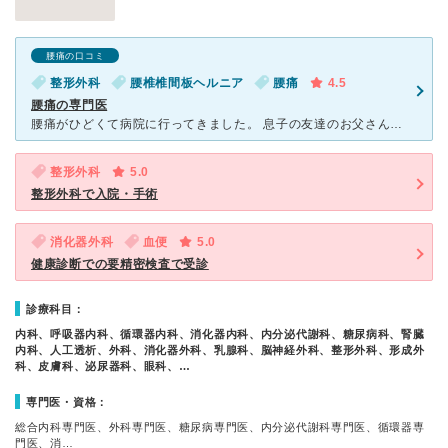
腰痛の口コミ
整形外科
腰椎椎間板ヘルニア
腰痛
4.5
腰痛の専門医
腰痛がひどくて病院に行ってきました。 息子の友達のお父さんから、「高島平中央総合病院には腰痛の専門の先生がいるから」という話を聞いての訪問です。 水曜の午前と金曜の午後に先生がいるということで、仕
整形外科
5.0
整形外科で入院・手術
消化器外科
血便
5.0
健康診断での要精密検査で受診
診療科目：
内科、呼吸器内科、循環器内科、消化器内科、内分泌代謝科、糖尿病科、腎臓
内科、人工透析、外科、消化器外科、乳腺科、脳神経外科、整形外科、形成外
科、皮膚科、泌尿器科、眼科、…
専門医・資格：
総合内科専門医、外科専門医、糖尿病専門医、内分泌代謝科専門医、循環器専
門医、消…