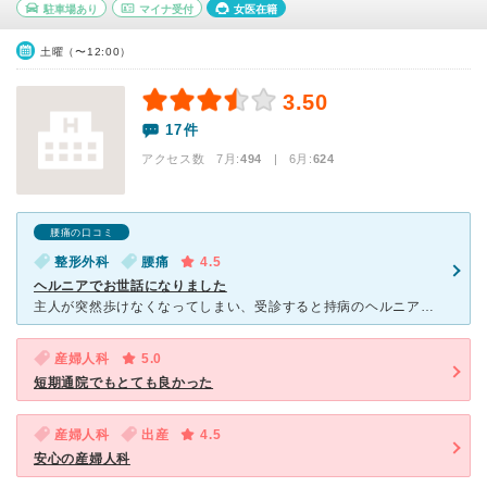
駐車場あり
マイナ受付
女医在籍
土曜（〜12:00）
3.50
17件
アクセス数 7月:
494
| 6月:
624
腰痛の口コミ
整形外科
腰痛
4.5
ヘルニアでお世話になりました
主人が突然歩けなくなってしまい、受診すると持病のヘルニアから来ているとのことですぐに入院となりました。手術が必要ということで初めてのことで不安でいっぱいでしたが、主治医の先生がとても話しやすく、説明も
産婦人科
5.0
短期通院でもとても良かった
産婦人科
出産
4.5
安心の産婦人科