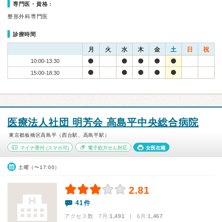
専門医・資格：
整形外科専門医
診療時間
月
火
水
木
金
土
日
祝
10:00-13:30
15:00-18:30
医療法人社団 明芳会 高島平中央総合病院
東京都板橋区高島平（西台駅、高島平駅）
マイナ受付
(スマホ可)
電子処方せん対応
女医在籍
土曜（〜17:00）
2.81
41件
アクセス数 7月:
1,491
| 6月:
1,467