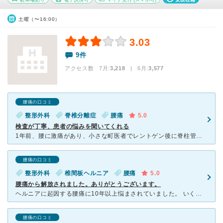
土曜（〜16:00）
3.03
9件
アクセス数 7月:
3,218
| 6月:
3,577
腰痛の口コミ
整形外科
脊椎分離症
腰痛
5.0
検査が丁寧、患者の悩みを聞いてくれる
1年前、腰に激痛があり、小さな町医者でレントゲン後に脊柱管狭窄症と診断され、ブロック注射をしました。その後我慢しながら生活していましたが、最近また激痛が発生し、友人の紹介でこちらの病院へ行きました。
腰痛の口コミ
整形外科
椎間板ヘルニア
腰痛
5.0
腰痛から解放されました。ありがとうございます。
ヘルニアに起因する腰痛に10年以上悩まされていました。 いくつもの整形外科や接骨院に通い、手術を否定されリハビリを受け続けましたが、改善はありませんでした。そしてついにしびれがひどくなり歩行が困
腰痛の口コミ