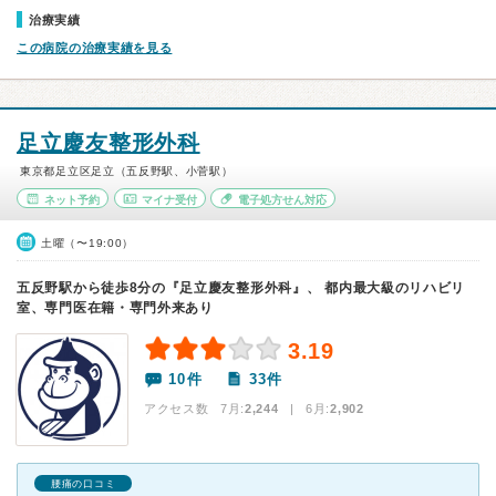
治療実績
この病院の治療実績を見る
足立慶友整形外科
東京都足立区足立（五反野駅、小菅駅）
ネット予約
マイナ受付
電子処方せん対応
土曜（〜19:00）
五反野駅から徒歩8分の『足立慶友整形外科』、 都内最大級のリハビリ
室、専門医在籍・専門外来あり
3.19
10件
33件
アクセス数 7月:
2,244
| 6月:
2,902
腰痛の口コミ