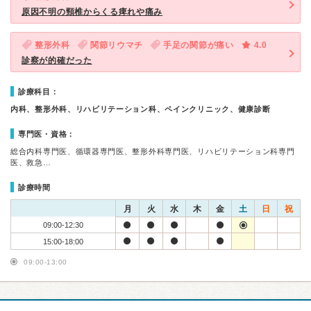
原因不明の頸椎からくる痺れや痛み
整形外科
関節リウマチ
手足の関節が痛い
4.0
診察が的確だった
診療科目：
内科、整形外科、リハビリテーション科、ペインクリニック、健康診断
専門医・資格：
総合内科専門医、循環器専門医、整形外科専門医、リハビリテーション科専門
医、救急…
診療時間
月
火
水
木
金
土
日
祝
09:00-12:30
15:00-18:00
09:00-13:00