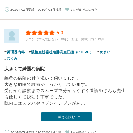
2026年02月受診 / 2026年03月投稿
2人が参考になった
5.0
ポロン（本人ではない・80代・女性・掲載口コミ13件）
循環器内科
慢性血栓塞栓性肺高血圧症（CTEPH）
めまい
むくみ
大きくて綺麗な病院
義母の病院の付き添いで伺いました。
大きな病院で設備がしっかりしています。
受付から診察までスムーズで分かりやすく看護師さんも先生
も優しくて説明も丁寧でした。
院内にはスタバやセブンイレブンがあ...
続きを読む
2024年05月受診 / 2025年01月投稿
2人が参考になった