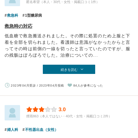
匿名希望（本人・30代・女性・掲載口コミ1件）
救急科
1型糖尿病
救急時の対応
低血糖で救急搬送されました。その際に処置のため上服と下
着を全部を切られました。看護師は意識がなかったからと言
ってその時は前側の一線を切ったと言っていたのですが、服
の残骸はぼろぼろでした。治療についての...
続きを読む
2023年04月受診 / 2023年04月投稿
84人が参考になった
3.0
煙雨863（本人ではない・40代・女性・掲載口コミ2件）
婦人科
不性器出血（女性）