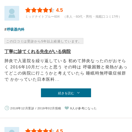
4.5
ミッドナイトブルー604 （本人・60代・男性・掲載口コミ17件）
呼吸器内科
この口コミは受診から5年以上経過しています。
丁寧に診てくれる先生がいる病院
肺炎で入退院を繰り返している 初めて肺炎なったのがおそら
く 2016年10月だったと思う その時は 呼吸困難と発熱があっ
てどこの病院に行こうかと考えていたら 睡眠時無呼吸症候群
で かかっていた日本医科...
続きを読む
2018年12月受診 / 2019年02月投稿
9人が参考になった
4.5