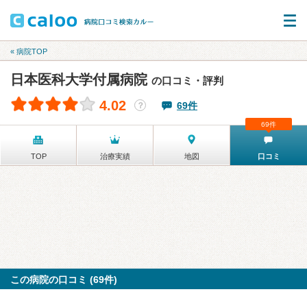
« 病院TOP
日本医科大学付属病院
の口コミ・評判
4.02
69件
？
69件
TOP
治療実績
地図
口コミ
この病院の口コミ (69件)