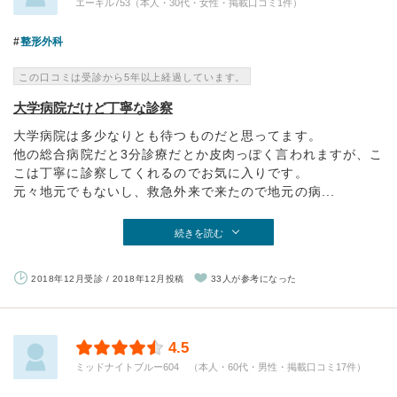
エーギル753（本人・30代・女性・掲載口コミ1件）
整形外科
この口コミは受診から5年以上経過しています。
大学病院だけど丁寧な診察
大学病院は多少なりとも待つものだと思ってます。
他の総合病院だと3分診療だとか皮肉っぽく言われますが、こ
こは丁寧に診察してくれるのでお気に入りです。
元々地元でもないし、救急外来で来たので地元の病...
続きを読む
2018年12月受診 / 2018年12月投稿
33人が参考になった
4.5
ミッドナイトブルー604 （本人・60代・男性・掲載口コミ17件）