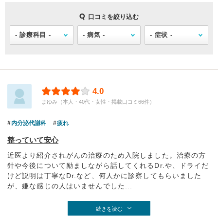
口コミを絞り込む
4.0
まゆみ（本人・40代・女性・掲載口コミ66件）
内分泌代謝科
疲れ
整っていて安心
近医より紹介されがんの治療のため入院しました。治療の方
針や今後について励ましながら話してくれるDr.や、ドライだ
けど説明は丁寧なDr.など、何人かに診察してもらいました
が、嫌な感じの人はいませんでした...
続きを読む