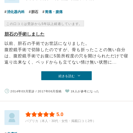
消化器内科
胆石
胃痛・腹痛
この口コミは受診から5年以上経過しています。
胆石の手術しました
以前、胆石の手術でお世話になりました。
腹腔鏡手術で切除したのですが、骨も折ったことの無い自分
は、腹腔鏡手術でお腹に5箇所程度の穴を開けられただけで寝
返り出来なく、ベッドからも立てない情け無い状態に...
続きを読む
2014年03月受診 / 2017年06月投稿
19人が参考になった
5.0
パプリカ（本人・30代・女性・掲載口コミ2件）