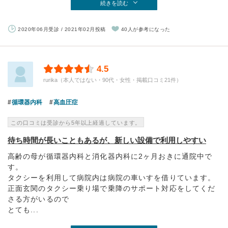
続きを読む
2020年06月受診 / 2021年02月投稿
40人が参考になった
4.5
rurika（本人ではない・90代・女性・掲載口コミ21件）
循環器内科
高血圧症
この口コミは受診から5年以上経過しています。
待ち時間が長いこともあるが、新しい設備で利用しやすい
高齢の母が循環器内科と消化器内科に2ヶ月おきに通院中で
す。
タクシーを利用して病院内は病院の車いすを借りています。
正面玄関のタクシー乗り場で乗降のサポート対応をしてくだ
さる方がいるので
とても...