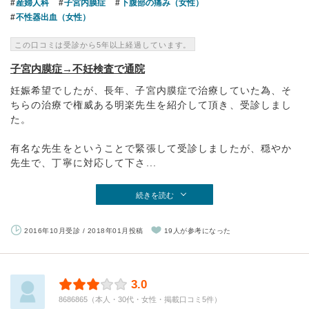
産婦人科
子宮内膜症
下腹部の痛み（女性）
不性器出血（女性）
この口コミは受診から5年以上経過しています。
子宮内膜症→不妊検査で通院
妊娠希望でしたが、長年、子宮内膜症で治療していた為、そ
ちらの治療で権威ある明楽先生を紹介して頂き、受診しまし
た。
有名な先生をということで緊張して受診しましたが、穏やか
先生で、丁寧に対応して下さ...
続きを読む
2016年10月受診 / 2018年01月投稿
19人が参考になった
3.0
8686865（本人・30代・女性・掲載口コミ5件）