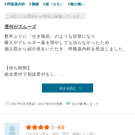
呼吸器内科
胸痛
咳（セキ）
喉が痛い
この口コミは受診から5年以上経過しています。
受付がスムーズ
数年ぶりに「せき喘息」のような症状になり
吸入やアレルギー薬を増やしても治らなかったため
個人院から紹介状をいただき、呼吸器内科を受診しました。
【待ち時間】
総合受付で初診受付をし、...
続きを読む
2017年04月受診 / 2017年06月投稿
9人が参考になった
4.0
ポキポキ（本人・40代・男性・掲載口コミ3件）