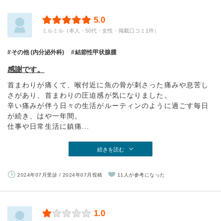
5.0
ミルミル（本人・50代・女性・掲載口コミ1件）
その他 (内分泌外科)
結節性甲状腺腫
感謝です。
首まわりが痛くて、喉付近に魚の骨が刺さった痛みや息苦し
さがあり、首まわりの圧迫感が気になりました。
辛い痛みが伴う日々の生活がルーティンのように過ごす毎日
が続き、はや一年間。
仕事や日常生活に鎮痛...
続きを読む
2024年07月受診 / 2024年07月投稿
11人が参考になった
1.0