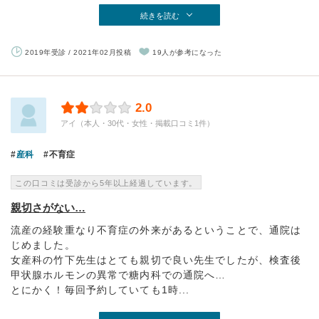
続きを読む
2019年受診 / 2021年02月投稿
19人が参考になった
2.0
アイ（本人・30代・女性・掲載口コミ1件）
産科
不育症
この口コミは受診から5年以上経過しています。
親切さがない…
流産の経験重なり不育症の外来があるということで、通院は
じめました。
女産科の竹下先生はとても親切で良い先生でしたが、検査後
甲状腺ホルモンの異常で糖内科での通院へ…
とにかく！毎回予約していても1時...