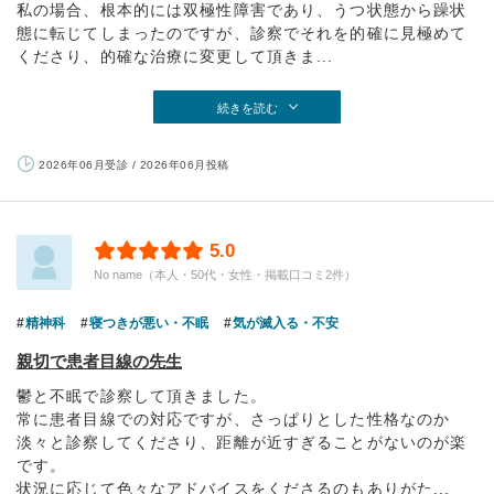
私の場合、根本的には双極性障害であり、うつ状態から躁状
態に転じてしまったのですが、診察でそれを的確に見極めて
くださり、的確な治療に変更して頂きま...
続きを読む
2026年06月受診 / 2026年06月投稿
5.0
No name（本人・50代・女性・掲載口コミ2件）
精神科
寝つきが悪い・不眠
気が滅入る・不安
親切で患者目線の先生
鬱と不眠で診察して頂きました。
常に患者目線での対応ですが、さっぱりとした性格なのか
淡々と診察してくださり、距離が近すぎることがないのが楽
です。
状況に応じて色々なアドバイスをくださるのもありがた...