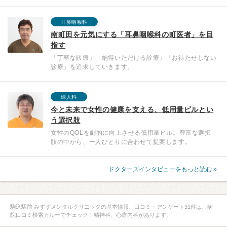
耳鼻咽喉科
南町田を元気にする「耳鼻咽喉科の町医者」を目
指す
「丁寧な診療」「納得いただける診療」「お待たせしない
診療」を追求していきます。
婦人科
今と未来で女性の健康を支える、低用量ピルとい
う選択肢
女性のQOLを劇的に向上させる低用量ピル。豊富な選択
肢の中から、一人ひとりに合わせて提案します。
ドクターズインタビューをもっと読む »
駒込駅前 みすずメンタルクリニックの基本情報、口コミ・アンケート31件は、病
院口コミ検索カルーでチェック！精神科、心療内科があります。