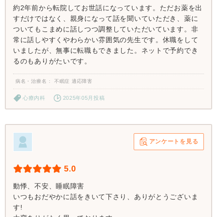
約2年前から転院してお世話になっています。ただお薬を出
すだけではなく、親身になって話を聞いていただき、薬に
ついてもこまめに話しつつ調整していただいています。非
常に話しやすくやわらかい雰囲気の先生です。休職をして
いましたが、無事に転職もできました。ネットで予約でき
るのもありがたいです。
病名・治療名
不眠症 適応障害
心療内科
2025年05月投稿
アンケートを見る
5.0
動悸、不安、睡眠障害
いつもおだやかに話をきいて下さり、ありがとうございま
す!