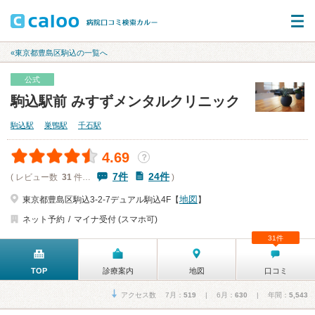
«東京都豊島区駒込の一覧へ
公式
駒込駅前 みすずメンタルクリニック
駒込駅
巣鴨駅
千石駅
4.69
？
7件
24件
( レビュー数
31
件…
)
地図
東京都豊島区駒込3‐2‐7デュアル駒込4F【
】
ネット予約
マイナ受付 (スマホ可)
31件
TOP
診療案内
地図
口コミ
アクセス数 7月：
519
| 6月：
630
| 年間：
5,543