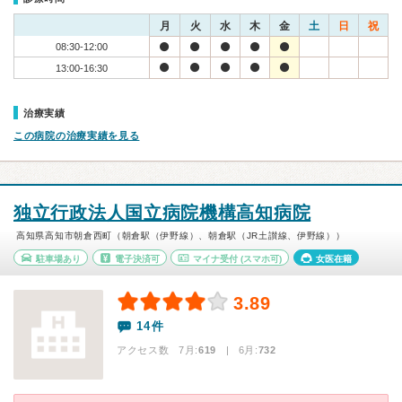
月
火
水
木
金
土
日
祝
08:30-12:00
13:00-16:30
治療実績
この病院の治療実績を見る
独立行政法人国立病院機構高知病院
高知県高知市朝倉西町（朝倉駅（伊野線）、朝倉駅（JR土讃線、伊野線））
駐車場あり
電子決済可
マイナ受付
(スマホ可)
女医在籍
3.89
14件
アクセス数 7月:
619
| 6月:
732