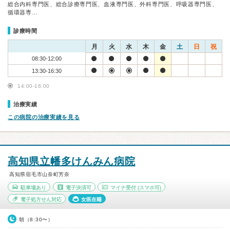
総合内科専門医、総合診療専門医、血液専門医、外科専門医、呼吸器専門医、
循環器専…
診療時間
月
火
水
木
金
土
日
祝
08:30-12:00
13:30-16:30
14:00-16:00
治療実績
この病院の治療実績を見る
高知県立幡多けんみん病院
高知県宿毛市山奈町芳奈
駐車場あり
電子決済可
マイナ受付
(スマホ可)
電子処方せん対応
女医在籍
朝（8:30〜）