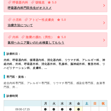
呼吸器内科
咳喘息
5.0
呼吸器内科門田先生がオススメ
小児科
アトピー性皮膚炎
5.0
治療方法について
内科
陰嚢の腫れ（男性）
5.0
鼠径ヘルニア疑いのため検査してもらう
診療科目：
内科、呼吸器内科、循環器内科、消化器内科、リウマチ科、アレルギー科、神
経内科、外科、呼吸器外科、消化器外科、乳腺科、脳神経外科、整形外科、リ
ハビリテーション科、皮膚科、…
専門医・資格：
総合内科専門医、アレルギー専門医、リウマチ専門医、感染症専門医、血液専
門医、外…
診療時間
月
火
水
木
金
土
日
祝
09:00-17:15