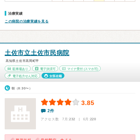
治療実績
この病院の治療実績を見る
土佐市立土佐市民病院
高知県土佐市高岡町甲
駐車場あり
電子決済可
マイナ受付
(スマホ可)
電子処方せん対応
女医在籍
朝（8:30〜）
3.85
2件
アクセス数 7月:
232
| 6月:
220