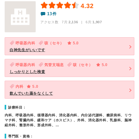
4.32
13件
アクセス数 7月:
2,136
| 6月:
1,907
呼吸器内科
咳（セキ）
5.0
白神先生がいいです
呼吸器内科
気管支喘息
咳（セキ）
5.0
しっかりとした検査
内科
5.0
飲んでいた薬をなくして
診療科目：
内科、呼吸器内科、循環器内科、消化器内科、内分泌代謝科、糖尿病科、リウ
マチ科、腎臓内科、緩和ケア（ホスピス）、外科、消化器外科、乳腺科、脳神
経外科、整形外科、形成外科、…
専門医・資格：