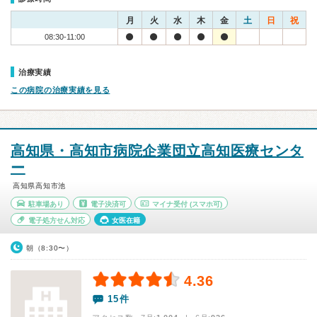
月
火
水
木
金
土
日
祝
08:30-11:00
治療実績
この病院の治療実績を見る
高知県・高知市病院企業団立高知医療センタ
ー
高知県高知市池
駐車場あり
電子決済可
マイナ受付
(スマホ可)
電子処方せん対応
女医在籍
朝（8:30〜）
4.36
15件