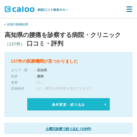
« 全国の検索結果
高知県の腰痛を診察する病院・クリニック
口コミ・評判
（137件）
137件の医療機関が見つかりました
エリア・駅
高知県
症状
腰痛
名称
なし
詳細条件
なし (曜日や時間帯を指定できます)
条件変更・絞り込み
土曜日診療で絞り込む (109件)