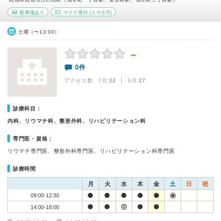
駐車場あり
マイナ受付
(スマホ可)
土曜（〜13:00）
－
0件
アクセス数 7月:
22
| 6月:
27
診療科目：
内科、リウマチ科、整形外科、リハビリテーション科
専門医・資格：
リウマチ専門医、整形外科専門医、リハビリテーション科専門医
診療時間
月
火
水
木
金
土
日
祝
09:00-12:30
14:00-18:00