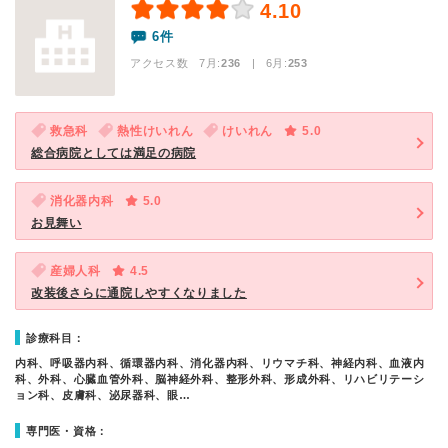
4.10
6件
アクセス数 7月:
236
| 6月:
253
救急科
熱性けいれん
けいれん
5.0
総合病院としては満足の病院
消化器内科
5.0
お見舞い
産婦人科
4.5
改装後さらに通院しやすくなりました
診療科目：
内科、呼吸器内科、循環器内科、消化器内科、リウマチ科、神経内科、血液内
科、外科、心臓血管外科、脳神経外科、整形外科、形成外科、リハビリテーシ
ョン科、皮膚科、泌尿器科、眼…
専門医・資格：