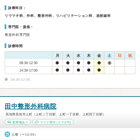
診療科目：
リウマチ科、外科、整形外科、リハビリテーション科、放射線科
専門医・資格：
整形外科専門医
診療時間
月
火
水
木
金
土
日
祝
08:30-12:30
14:30-17:00
08:30-12:00
田中整形外科病院
高知県高知市上町（上町二丁目駅、上町一丁目駅、上町四丁目駅）
駐車場あり
マイナ受付
(スマホ可)
土曜（〜12:00）