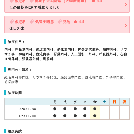
救急科
解離性大動脈瘤（大動脈解離）
4.5
母の最期をERで看取りました
救急科
気管支喘息
発熱
4.5
休日外来
診療科目：
内科、呼吸器内科、循環器内科、消化器内科、内分泌代謝科、糖尿病科、リウ
マチ科、神経内科、血液内科、腎臓内科、人工透析、外科、呼吸器外科、心臓
血管外科、消化器外科、乳腺科…
専門医・資格：
総合内科専門医、リウマチ専門医、感染症専門医、血液専門医、外科専門医、
糖尿病専…
診療時間
月
火
水
木
金
土
日
祝
09:00-12:00
13:30-17:00
治療実績