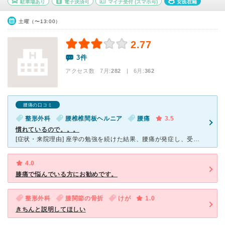
駐車場あり
電子決済可
マイナ受付
(スマホ可)
女医在籍
土曜（〜13:00）
2.77
3件
アクセス数 7月:
282
| 6月:
362
腰痛の口コミ
整形外科
腰椎椎間板ヘルニア
腰痛
3.5
慣れているので。。。
[症状・来院理由] 座学の勉強を続けた結果、腰痛が発症し、受診しました。 なんとなく腰痛を感じていたのが、ある日急に激痛で座っていられなくなり、知人に相談したところ、 こちらも病院を案内され、当
4.0
膝痛で悩んでいる方にお勧めです。
整形外科
膝関節の骨折
けが
1.0
きちんと説明してほしい