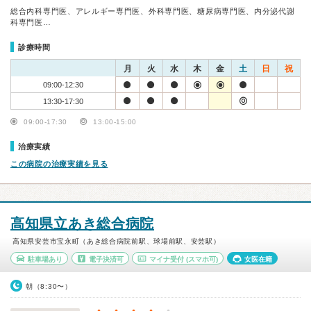
総合内科専門医、アレルギー専門医、外科専門医、糖尿病専門医、内分泌代謝
科専門医…
診療時間
月
火
水
木
金
土
日
祝
09:00-12:30
13:30-17:30
09:00-17:30
13:00-15:00
治療実績
この病院の治療実績を見る
高知県立あき総合病院
高知県安芸市宝永町（あき総合病院前駅、球場前駅、安芸駅）
駐車場あり
電子決済可
マイナ受付
(スマホ可)
女医在籍
朝（8:30〜）