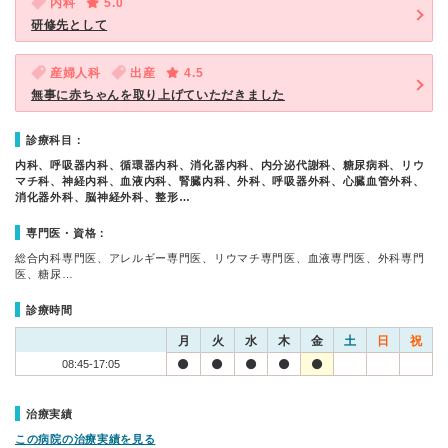
内科
5.0
研修先として
産婦人科
出産
4.5
無事に赤ちゃんを取り上げていただきました
診療科目：
内科、呼吸器内科、循環器内科、消化器内科、内分泌代謝科、糖尿病科、リウ
マチ科、神経内科、血液内科、腎臓内科、外科、呼吸器外科、心臓血管外科、
消化器外科、脳神経外科、整形…
専門医・資格：
総合内科専門医、アレルギー専門医、リウマチ専門医、血液専門医、外科専門
医、糖尿…
診療時間
月
火
水
木
金
土
日
祝
08:45-17:05
治療実績
この病院の治療実績を見る