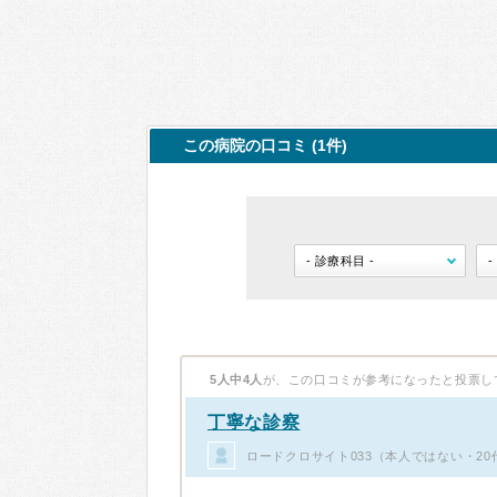
この病院の口コミ (1件)
5人中4人
が、この口コミが参考になったと投票し
丁寧な診察
ロードクロサイト033（本人ではない・2