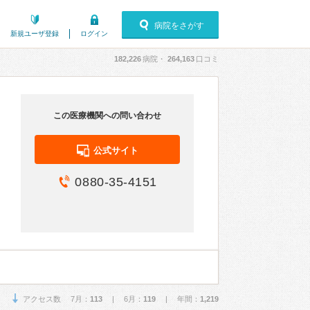
病院をさがす
新規ユーザ登録
ログイン
182,226
病院・
264,163
口コミ
この医療機関への問い合わせ
公式サイト
0880-35-4151
アクセス数 7月：
113
| 6月：
119
| 年間：
1,219