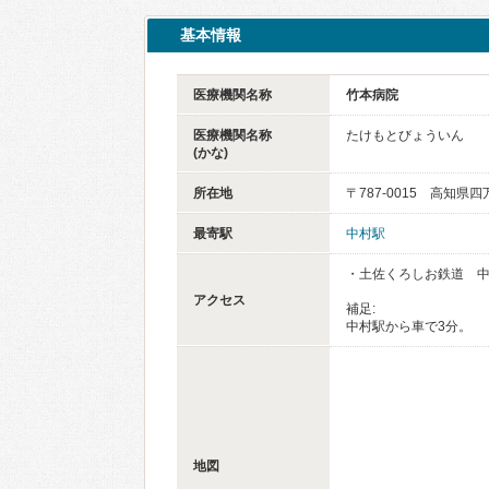
基本情報
医療機関名称
竹本病院
医療機関名称
たけもとびょういん
(かな)
所在地
〒787-0015 高知県
最寄駅
中村駅
・土佐くろしお鉄道 中
アクセス
補足:
中村駅から車で3分。
地図