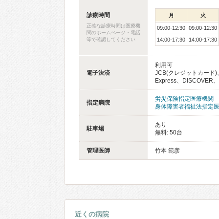
診療時間
月
火
正確な診療時間は医療機
09:00-12:30
09:00-12:30
関のホームページ・電話
等で確認してください
14:00-17:30
14:00-17:30
利用可
電子決済
JCB(クレジットカード)、
Express、DISCOVER、D
労災保険指定医療機関
指定病院
身体障害者福祉法指定
あり
駐車場
無料: 50台
管理医師
竹本 範彦
近くの病院