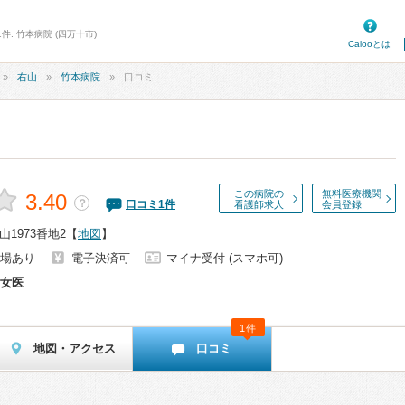
件: 竹本病院 (四万十市)
Calooとは
右山
竹本病院
口コミ
この病院の
無料医療機関
3.40
？
口コミ
1
件
看護師求人
会員登録
1973番地2
【
地図
】
場あり
電子決済可
マイナ受付 (スマホ可)
女医
1件
地図・アクセス
口コミ