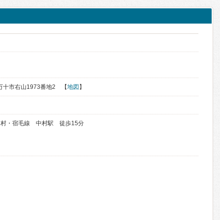
四万十市右山1973番地2 【
地図
】
村・宿毛線 中村駅 徒歩15分