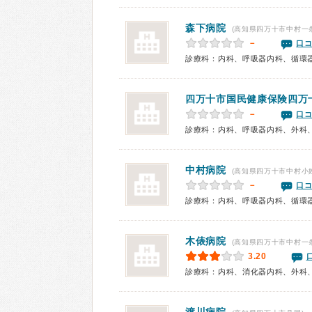
森下病院
(高知県四万十市中村一
－
口コ
四万十市国民健康保険四万
－
口コ
中村病院
(高知県四万十市中村小
－
口コ
木俵病院
(高知県四万十市中村一
3.20
診療科：内科、消化器内科、外科