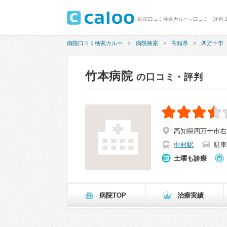
病院口コミ検索カルー - 口コミ・評判 1
病院口コミ検索カルー
病院検索
高知県
四万十市
竹本病院
の口コミ・評判
高知県四万十市右山
中村駅
駐車
土曜も診療
病院TOP
治療実績