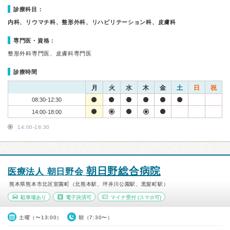
診療科目：
内科、リウマチ科、整形外科、リハビリテーション科、皮膚科
専門医・資格：
整形外科専門医、皮膚科専門医
診療時間
月
火
水
木
金
土
日
祝
08:30-12:30
14:00-18:00
14:00-18:30
朝日野総合病院
医療法人 朝日野会
熊本県熊本市北区室園町（北熊本駅、坪井川公園駅、黒髪町駅）
駐車場あり
電子決済可
マイナ受付
(スマホ可)
土曜（〜13:00）
朝（7:30〜）