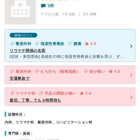
3件
アクセス数 7月:
221
| 6月:
248
腰痛の口コミ
整形外科
強直性脊椎炎
腰痛
4.0
リウマチ関係の名医
[症状・来院理由] 高校生の時に強直性脊椎炎と診断を受け、ずっと何十年も薬を飲んでいます。 色々病院も変わりましたが、最終的に本病院にたどり着きました。 この病気の中では、とても（悪くなる）進行
整形外科
むち打ち（頸椎捻挫）
首が痛い
4.0
交通事故で
リウマチ科
手足の関節が痛い
3.0
親切、丁寧、でも４時間待ち
診療科目：
内科、リウマチ科、整形外科、リハビリテーション科
専門医・資格：