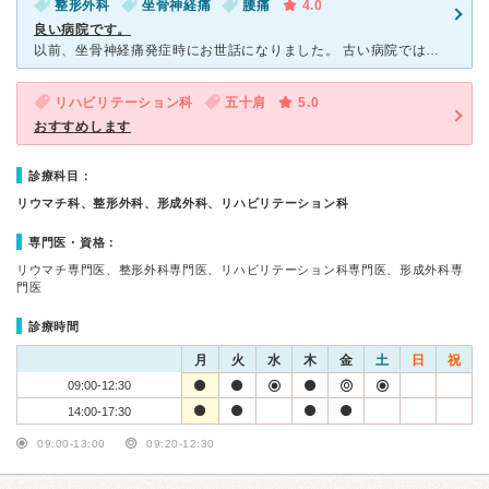
整形外科
坐骨神経痛
腰痛
4.0
良い病院です。
以前、坐骨神経痛発症時にお世話になりました。 古い病院ではありますが、清掃がしっかりと行き届いて全体的にきれいな印象です。待合室には足腰が悪い人も座れるように、畳と椅子両方あるので親切です。
リハビリテーション科
五十肩
5.0
おすすめします
診療科目：
リウマチ科、整形外科、形成外科、リハビリテーション科
専門医・資格：
リウマチ専門医、整形外科専門医、リハビリテーション科専門医、形成外科専
門医
診療時間
月
火
水
木
金
土
日
祝
09:00-12:30
14:00-17:30
09:00-13:00
09:20-12:30