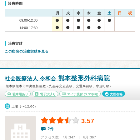
診療時間
月
火
水
木
金
土
日
祝
09:00-12:30
14:00-17:30
治療実績
この病院の治療実績を見る
熊本整形外科病院
社会医療法人 令和会
熊本県熊本市中央区新屋敷（九品寺交差点駅、交通局前駅、水道町駅）
駐車場あり
電子決済可
マイナ受付
(スマホ可)
女医在籍
土曜（〜12:00）
3.57
2件
アクセス数 7月:
347
| 6月:
367