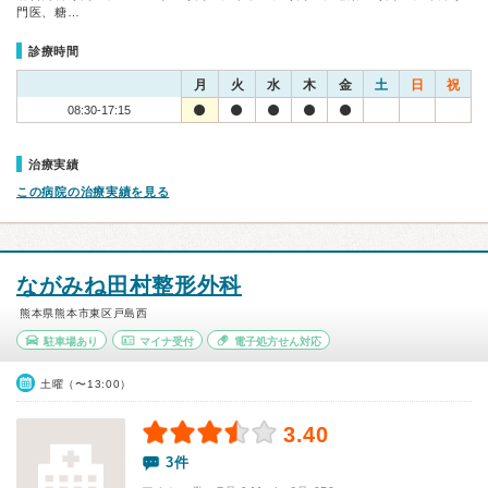
門医、糖…
診療時間
月
火
水
木
金
土
日
祝
08:30-17:15
治療実績
この病院の治療実績を見る
ながみね田村整形外科
熊本県熊本市東区戸島西
駐車場あり
マイナ受付
電子処方せん対応
土曜（〜13:00）
3.40
3件