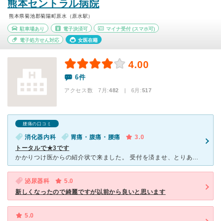
熊本セントラル病院
熊本県菊池郡菊陽町原水（原水駅）
駐車場あり
電子決済可
マイナ受付
(スマホ可)
電子処方せん対応
女医在籍
4.00
6件
アクセス数 7月:
482
| 6月:
517
腰痛の口コミ
消化器内科
胃痛・腹痛・腰痛
3.0
トータルで★3です
かかりつけ医からの紹介状で来ました。 受付を済ませ、とりあえず近くの席に座って待っていました。すると、呼ばれて診察する部屋はかなり遠く(受付の方に言われた場所に座っていました)、移動しているうちに何
泌尿器科
5.0
新しくなったので綺麗ですが以前から良いと思います
5.0