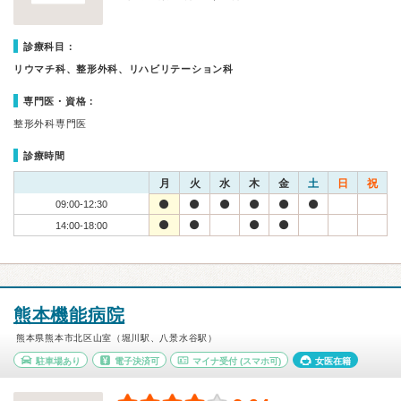
診療科目：
リウマチ科、整形外科、リハビリテーション科
専門医・資格：
整形外科専門医
診療時間
月
火
水
木
金
土
日
祝
09:00-12:30
14:00-18:00
熊本機能病院
熊本県熊本市北区山室（堀川駅、八景水谷駅）
駐車場あり
電子決済可
マイナ受付
(スマホ可)
女医在籍