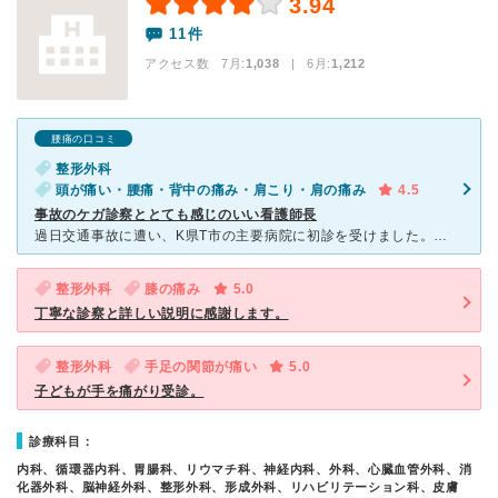
3.94
11件
アクセス数 7月:
1,038
| 6月:
1,212
腰痛の口コミ
整形外科
頭が痛い・腰痛・背中の痛み・肩こり・肩の痛み
4.5
事故のケガ診察ととても感じのいい看護師長
過日交通事故に遭い、K県T市の主要病院に初診を受けました。ろくな問診も無く、首・肩・腰等違和感を訴えるも首・CTを一方的に撮られ近くの病院に紹介状を書かれました。T市T病院でも同様訴えるもろくな問診・
整形外科
膝の痛み
5.0
丁寧な診察と詳しい説明に感謝します。
整形外科
手足の関節が痛い
5.0
子どもが手を痛がり受診。
診療科目：
内科、循環器内科、胃腸科、リウマチ科、神経内科、外科、心臓血管外科、消
化器外科、脳神経外科、整形外科、形成外科、リハビリテーション科、皮膚