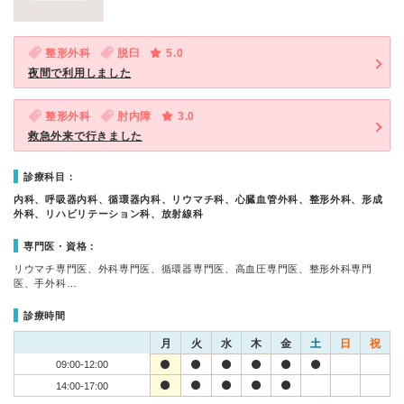
整形外科
脱臼
5.0
夜間で利用しました
整形外科
肘内障
3.0
救急外来で行きました
診療科目：
内科、呼吸器内科、循環器内科、リウマチ科、心臓血管外科、整形外科、形成
外科、リハビリテーション科、放射線科
専門医・資格：
リウマチ専門医、外科専門医、循環器専門医、高血圧専門医、整形外科専門
医、手外科…
診療時間
月
火
水
木
金
土
日
祝
09:00-12:00
14:00-17:00