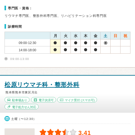
専門医・資格：
リウマチ専門医、整形外科専門医、リハビリテーション科専門医
診療時間
月
火
水
木
金
土
日
祝
09:00-12:30
14:00-18:00
09:00-13:00
松原リウマチ科・整形外科
熊本県熊本市東区月出
駐車場あり
電子決済可
マイナ受付
(スマホ可)
電子処方せん対応
土曜（〜12:30）
3.41