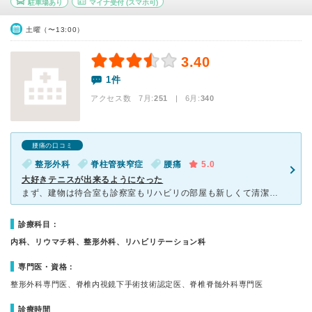
駐車場あり
マイナ受付
(スマホ可)
土曜（〜13:00）
3.40
1件
アクセス数 7月:
251
| 6月:
340
腰痛の口コミ
整形外科
脊柱管狭窄症
腰痛
5.0
大好きテニスが出来るようになった
まず、建物は待合室も診察室もリハビリの部屋も新しくて清潔感があり、清掃も行き届いてきれいです。 院長先生はじめナースの方もリハビリの先生方も、明るくて笑顔が素敵で、私の「痛みと悩み」を和らげてくれまし
診療科目：
内科、リウマチ科、整形外科、リハビリテーション科
専門医・資格：
整形外科専門医、脊椎内視鏡下手術技術認定医、脊椎脊髄外科専門医
診療時間