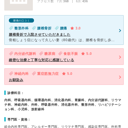
アクセス数 7月:
368
| 6月:
436
腰痛の口コミ
整形外科
腰椎骨折
腰痛
3.0
腰椎骨折で入院させていただきました
骨粗しょう症になって久しい妻（80歳代）は、腰椎を骨折し歩くことも、寝返りをすることもままならなくなった。 痛みが激しくなり、救急車で近くの熊本再春館医療センターに運ばれることになった。 レントゲ
内分泌代謝科
糖尿病
食欲不振
5.0
緻密な治療と丁寧な対応に感謝している
神経内科
重症筋無力症
5.0
お馴染み
診療科目：
内科、呼吸器内科、循環器内科、消化器内科、胃腸科、内分泌代謝科、リウマ
チ科、神経内科、外科、呼吸器外科、消化器外科、整形外科、リハビリテーシ
ョン科、小児科、放射線科
専門医・資格：
総合内科専門医、アレルギー専門医、リウマチ専門医、感染症専門医、外科専