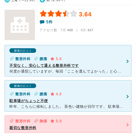
土曜（〜12:30）
朝（8:30〜）
3.64
5件
アクセス数 7月:
460
| 6月:
437
腰痛の口コミ
整形外科
腰痛
5.0
不安なく、安心して通える整形外科です
何度か通院していますが、毎回「ここを選んでよかった」と心から思える整形外科です。 先生は症状だけを見るのではなく、日常生活や仕事、これまでの経過まで含めて丁寧に話を聞いてくださいます。こちらが不
腰痛の口コミ
整形外科
腰痛
4.0
駐車場がちょっと不便
昨年、こちらに移転しました。 茶色い建物が目印です。 駐車場は、病院前に数台と、病院から道を挟んだところに、多数停められる駐車場があります。 ただ、車どおりが多いことと、少し坂になっているので、
整形外科
胸痛
5.0
親切な整形外科