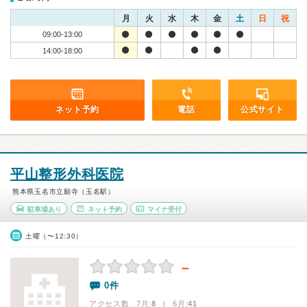
月
火
水
木
金
土
日
祝
09:00-13:00
14:00-18:00
ネット予約
電話
公式サイト
平山整形外科医院
熊本県玉名市立願寺（玉名駅）
駐車場あり
ネット予約
マイナ受付
土曜（〜12:30）
－
0件
アクセス数 7月:
8
| 6月:
41