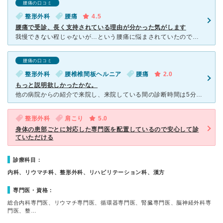
腰痛の口コミ
整形外科
腰痛
4.5
腰痛で受診、長く支持されている理由が分かった気がします
我慢できない程じゃないが…という腰痛に悩まされていたのですが、ある日それまで感じたことのない強烈な痛みに襲われ、こちらの医院を受診。 地元では脚・腰痛、ヘルニア等の分野で昔から支持を得ている印象があ
腰痛の口コミ
整形外科
腰椎椎間板ヘルニア
腰痛
2.0
もっと説明欲しかったかな。
他の病院からの紹介で来院し、来院している間の診断時間は5分前後で毎回終わり、説明もほとんどなく終わりました。痛みが出てきたらどのような体勢にしたほうがいいのかなど。 私がブロック注射は効きますか？
整形外科
肩こり
5.0
身体の患部ごとに対応した専門医を配置しているので安心して診
ていただける
診療科目：
内科、リウマチ科、整形外科、リハビリテーション科、漢方
専門医・資格：
総合内科専門医、リウマチ専門医、循環器専門医、腎臓専門医、脳神経外科専
門医、整…