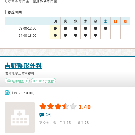
リウマチ専門医、整形外科専門医
診療時間
月
火
水
木
金
土
日
祝
09:00-12:30
14:00-18:00
吉野整形外科
熊本県宇土市高柳町
駐車場あり
マイナ受付
土曜（〜13:00）
3.40
1件
アクセス数 7月:
45
| 6月:
78