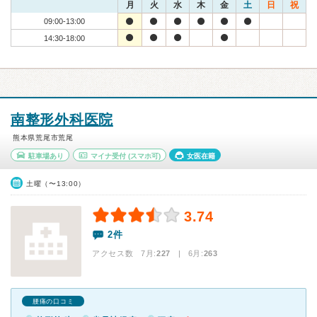
月
火
水
木
金
土
日
祝
09:00-13:00
14:30-18:00
南整形外科医院
熊本県荒尾市荒尾
駐車場あり
マイナ受付
(スマホ可)
女医在籍
土曜（〜13:00）
3.74
2件
アクセス数 7月:
227
| 6月:
263
腰痛の口コミ