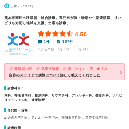
土曜（〜13:00）
熊本市南区の呼吸器・総合診療。専門医が咳・喘息や生活習慣病、リハ
ビリも対応し地域を支援。土曜も診療。
4.50
1件
107件
アクセス数 7月:
506
| 6月:
413
呼吸器内科
気管支喘息
咳（セキ）・痰
5.0
自作のスライドで病気について詳しく教えてくれました
診療科目：
内科、呼吸器内科、糖尿病科、リウマチ科、アレルギー科、整形外科、リハビ
リテーション科、健康診断
専門医・資格：
総合内科専門医、アレルギー専門医、呼吸器専門医、気管支鏡専門医
診療時間