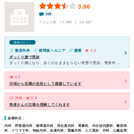
3.66
8件
アクセス数 7月:
497
| 6月:
527
腰痛の口コミ
整形外科
椎間板ヘルニア
腰痛
4.0
ぎっくり腰で受診
ぎっくり腰になり、歩くのもままならない状態で受診。整形外科は患者がとても多く、初診だとかねり待たされる。問診のあと、レントゲン。固定ベルトと痛みどめの処方。レントゲン室まで歩くのも困難、ベッドに上がる
5.0
日頃から近隣の住民として感謝しています
外科
5.0
患者さんの立場を理解してくれます
診療科目：
内科、呼吸器内科、循環器内科、消化器内科、胃腸科、内分泌代謝科、糖尿病
科、リウマチ科、神経内科、血液内科、腎臓内科、人工透析、外科、心臓血管