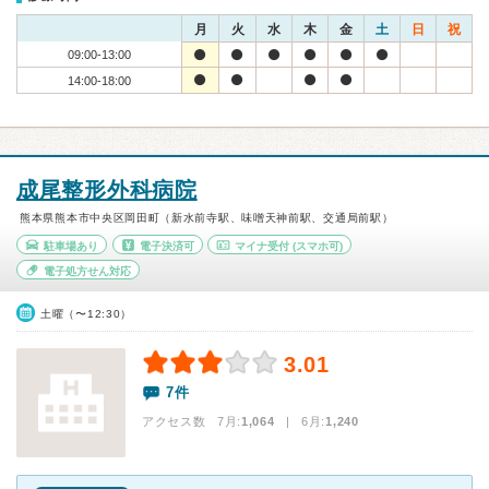
月
火
水
木
金
土
日
祝
09:00-13:00
14:00-18:00
成尾整形外科病院
熊本県熊本市中央区岡田町（新水前寺駅、味噌天神前駅、交通局前駅）
駐車場あり
電子決済可
マイナ受付
(スマホ可)
電子処方せん対応
土曜（〜12:30）
3.01
7件
アクセス数 7月:
1,064
| 6月:
1,240