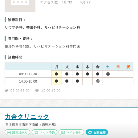
アクセス数 7月:
32
| 6月:
27
診療科目：
リウマチ科、整形外科、リハビリテーション科
専門医・資格：
整形外科専門医、リハビリテーション科専門医
診療時間
月
火
水
木
金
土
日
祝
09:00-12:30
14:00-18:00
09:00-13:00
15:00-19:00
力合クリニック
熊本県熊本市南区鳶町（西熊本駅）
駐車場あり
ネット予約
マイナ受付
女医在籍