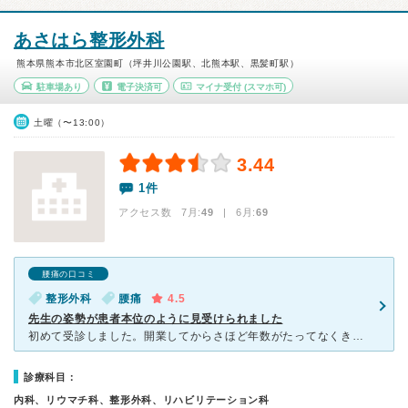
あさはら整形外科
熊本県熊本市北区室園町（坪井川公園駅、北熊本駅、黒髪町駅）
駐車場あり
電子決済可
マイナ受付
(スマホ可)
土曜（〜13:00）
3.44
1件
アクセス数 7月:
49
| 6月:
69
腰痛の口コミ
整形外科
腰痛
4.5
先生の姿勢が患者本位のように見受けられました
初めて受診しました。開業してからさほど年数がたってなくきれいな病院です。大きな通り沿いにあり前から気になってましたが、腰を打撲したので行ってみました。駐車場も入れやすく余裕がありました。医師は、話をよ
診療科目：
内科、リウマチ科、整形外科、リハビリテーション科