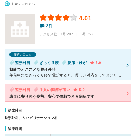
土曜（〜13:00）
4.01
2件
アクセス数 7月:
207
| 6月:
352
腰痛の口コミ
整形外科
ぎっくり腰
腰痛・けが
5.0
初診でオススメな整形外科
午前中急なぎっくり腰で電話すると、優しい対応をして頂けた受付職員さん、初受診、前田先生や看護師さんリハビリの先生の丁寧で優しく詳しい説明して頂きました。前田先生もしっかり診て頂けるので安心して通院リハ
整形外科
手足の関節が痛い
5.0
患者に寄り添う姿勢、安心で信頼できる病院です
診療科目：
整形外科、リハビリテーション科
診療時間