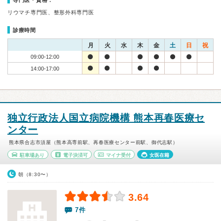
専門医・資格：
リウマチ専門医、整形外科専門医
診療時間
月
火
水
木
金
土
日
祝
09:00-12:00
14:00-17:00
独立行政法人国立病院機構 熊本再春医療セ
ンター
熊本県合志市須屋（熊本高専前駅、再春医療センター前駅、御代志駅）
駐車場あり
電子決済可
マイナ受付
女医在籍
朝（8:30〜）
3.64
7件