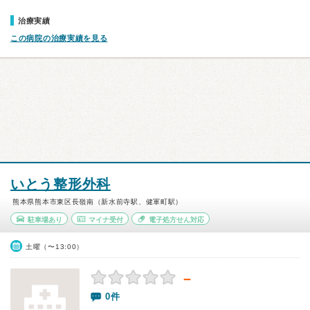
治療実績
この病院の治療実績を見る
いとう整形外科
熊本県熊本市東区長嶺南（新水前寺駅、健軍町駅）
駐車場あり
マイナ受付
電子処方せん対応
土曜（〜13:00）
－
0件