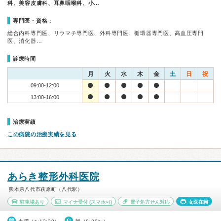
科、美容皮膚科、耳鼻咽喉科、小…
専門医・資格：
総合内科専門医、リウマチ専門医、外科専門医、循環器専門医、高血圧専門
医、消化器…
診療時間
月
火
水
木
金
土
日
祝
09:00-12:00
13:00-16:00
治療実績
この病院の治療実績を見る
あらき整形外科医院
熊本県八代市萩原町（八代駅）
駐車場あり
マイナ受付
(スマホ可)
電子処方せん対応
女医在籍