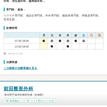
外科、消化器外科、脳神経外科…
専門医・資格：
リウマチ専門医、感染症専門医、外科専門医、糖尿病専門医、呼吸器専門医、
気管支鏡…
診療時間
月
火
水
木
金
土
日
祝
07:30-18:00
13:30-18:00
08:00-13:00
治療実績
この病院の治療実績を見る
前田整形外科
熊本県宇城市松橋町松橋（松橋駅）
駐車場あり
マイナ受付
(スマホ可)