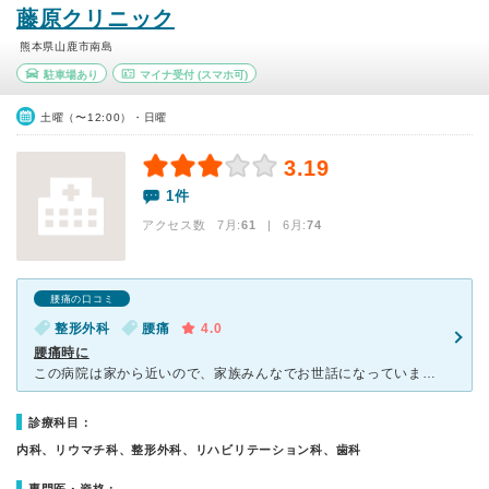
藤原クリニック
熊本県山鹿市南島
駐車場あり
マイナ受付
(スマホ可)
土曜（〜12:00）・日曜
3.19
1件
アクセス数 7月:
61
| 6月:
74
腰痛の口コミ
整形外科
腰痛
4.0
腰痛時に
この病院は家から近いので、家族みんなでお世話になっています。 家族が腰痛になったときは、決まって藤原クリニックに行きます。 ここは日曜日も診察を行っているので、土日休みの主人も通いやすいのです。
診療科目：
内科、リウマチ科、整形外科、リハビリテーション科、歯科