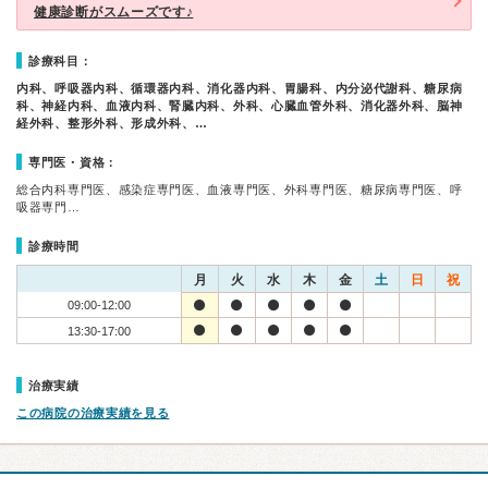
健康診断がスムーズです♪
診療科目：
内科、呼吸器内科、循環器内科、消化器内科、胃腸科、内分泌代謝科、糖尿病
科、神経内科、血液内科、腎臓内科、外科、心臓血管外科、消化器外科、脳神
経外科、整形外科、形成外科、…
専門医・資格：
総合内科専門医、感染症専門医、血液専門医、外科専門医、糖尿病専門医、呼
吸器専門…
診療時間
月
火
水
木
金
土
日
祝
09:00-12:00
13:30-17:00
治療実績
この病院の治療実績を見る