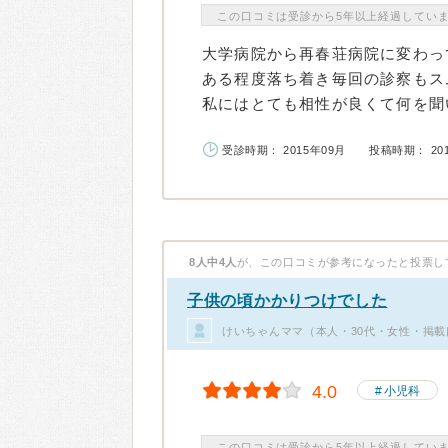
この口コミは受診から5年以上経過してい
大学病院から再春荘病院に変わっ
ある程度落ち着き毎回の診察もス
私にはとても相性が良くて何を聞い
受診時期： 2015年09月
投稿時期： 20
8人中4人
が、この口コミが参考になったと投票し
子供の頃かかりつけでした
けいちゃんママ（本人・30代・女性・掲載
4.0
小児科
この口コミは受診から5年以上経過してい