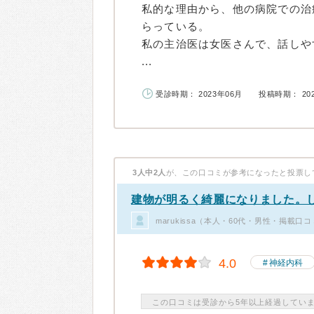
私的な理由から、他の病院での治
らっている。
私の主治医は女医さんで、話しや
...
受診時期： 2023年06月
投稿時期： 20
3人中2人
が、この口コミが参考になったと投票し
建物が明るく綺麗になりました。
marukissa（本人・60代・男性・掲載口
4.0
神経内科
この口コミは受診から5年以上経過してい