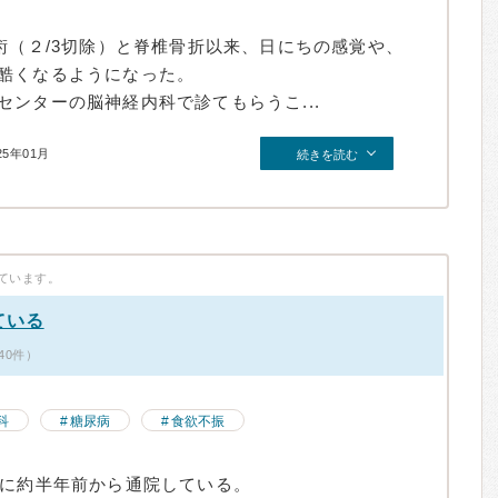
術（２/3切除）と脊椎骨折以来、日にちの感覚や、
酷くなるようになった。
ンターの脳神経内科で診てもらうこ...
25年01月
続きを読む
ています。
ている
40件）
科
糖尿病
食欲不振
めに約半年前から通院している。