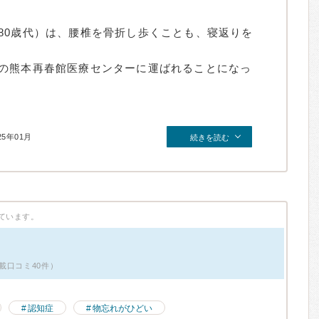
80歳代）は、腰椎を骨折し歩くことも、寝返りを
の熊本再春館医療センターに運ばれることになっ
25年01月
続きを読む
ています。
載口コミ40件）
認知症
物忘れがひどい