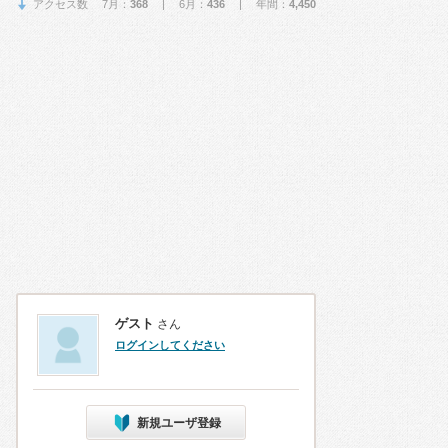
アクセス数 7月：
368
| 6月：
436
| 年間：
4,450
ゲスト
さん
ログインしてください
新規ユーザ登録