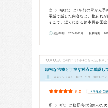
妻（80歳代）は1年前の胃がん手
電話で話した内容など、物忘れが
そこで、近くにある熊本再春医療セ
受診時期： 2024年01月
投稿時期： 20
2人中2人
が、この口コミが参考になったと投票し
緻密な治療と丁寧な対応に感謝し
スズラン（本人・80代・男性・掲載口コミ
5.0
内分泌代謝
私（80代）は糖尿病の治療のた