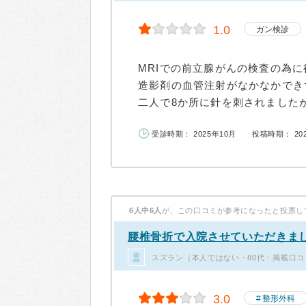
1.0
ガン検診
MRIでの前立腺がんの検査の為
造影剤の血管注射がなかなかでき
二人で8か所に針を刺されましたが
受診時期： 2025年10月
投稿時期： 20
6人中6人
が、この口コミが参考になったと投票し
腰椎骨折で入院させていただきま
スズラン（本人ではない・80代・掲載口コ
3.0
整形外科