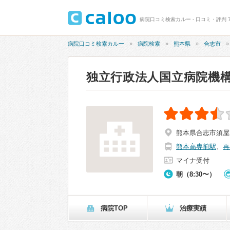
病院口コミ検索カルー - 口コミ・評判 
病院口コミ検索カルー
病院検索
熊本県
合志市
独立行政法人国立病院機構
熊本県合志市須屋2
熊本高専前駅
、
再
マイナ受付
朝（8:30〜）
病院TOP
治療実績