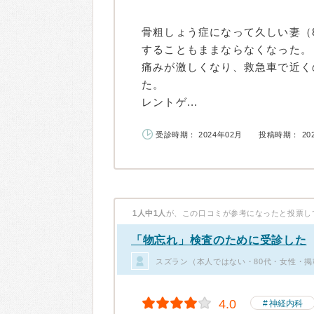
骨粗しょう症になって久しい妻（
することもままならなくなった。
痛みが激しくなり、救急車で近く
た。
レントゲ...
受診時期： 2024年02月
投稿時期： 20
1人中1人
が、この口コミが参考になったと投票し
「物忘れ」検査のために受診した
スズラン（本人ではない・80代・女性・掲
4.0
神経内科