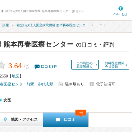
7件: 独立行政法人国立病院機構 熊本再春医療センター (合志市)
Calooとは
須屋
独立行政法人国立病院機構 熊本再春医療センター
口コミ
 熊本再春医療センター
の口コミ・評判
この病院の
無料医療機関
3.64
？
口コミ
7
件
看護師求人
会員登録
659
【
地図
】
春医療センター前駅
、
御代志駅
駐車場あり
電子決済可
女医
7件
地図・アクセス
口コミ