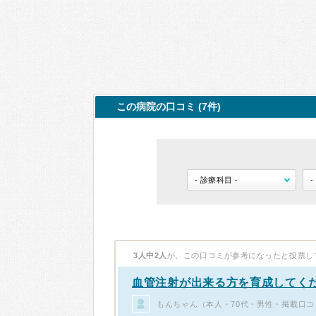
この病院の口コミ (7件)
3人中2人
が、この口コミが参考になったと投票し
血管注射が出来る方を育成してく
もんちゃん（本人・70代・男性・掲載口コ