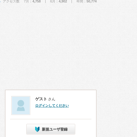
アクセス数 7月：
4,758
| 6月：
4,902
| 年間：
50,774
ゲスト
さん
ログインしてください
新規ユーザ登録