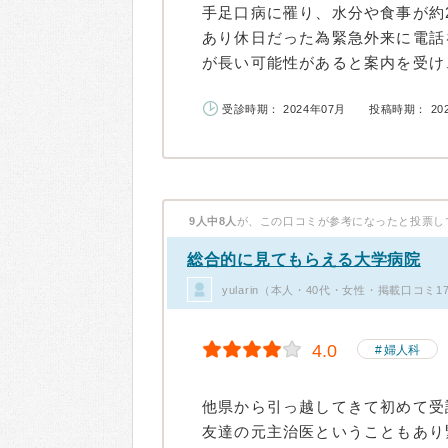
手足口病に罹り、水分や食事が約
あり休日だった為緊急外来に電話
が長い可能性があると案内を受け、
受診時期： 2024年07月
投稿時期： 20
9人中8人
が、この口コミが参考になったと投票し
総合的に見てもらえる大学病院
yularin（本人・40代・女性・掲載口コミ1
4.0
婦人科
他県から引っ越してきて初めて受
友達の元主治医ということもあり