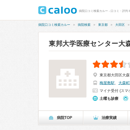
病院口コミ検索カルー - 口コミ・評判 
病院口コミ検索カルー
病院検索
東京都
大田区
東邦大学医療センター大
東京都大田区大森西6
梅屋敷駅
、
大森町
マイナ受付 (スマ
土曜も診療
病院TOP
治療実績