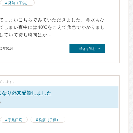
発熱（子供）
てしまいこちらでみていただきました。鼻水もひ
てしまい夜中には40℃をこえて救急でかかりまし
ていて待ち時間はか...
25年01月
続きを読む
ています。
になり外来受診しました
）
手足口病
発疹（子供）