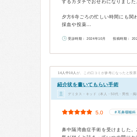
するカタチでおせわになりました
夕方6寺ごろの忙しい時間にも関
採血や投薬...
受診時期： 2024年10月
投稿時期： 20
14人中10人
が、この口コミが参考になったと投票
紹介状を書いてもらい手術
デミタス・キッド（本人・50代・男性・掲
5.0
耳鼻咽喉科
鼻中隔湾曲症手術を受けました。