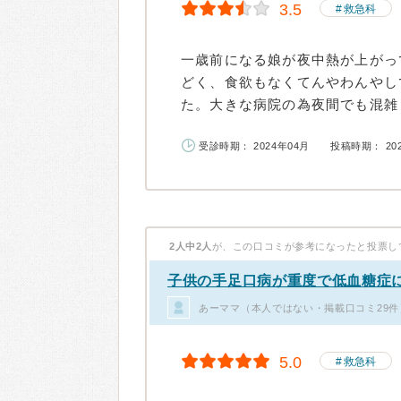
3.5
救急科
一歳前になる娘が夜中熱が上がっ
どく、食欲もなくてんやわんやし
た。大きな病院の為夜間でも混雑し
受診時期： 2024年04月
投稿時期： 20
2人中2人
が、この口コミが参考になったと投票し
子供の手足口病が重度で低血糖症
あーママ（本人ではない・掲載口コミ29件
5.0
救急科