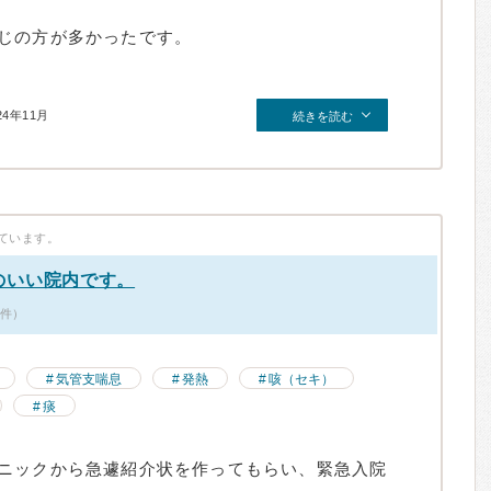
じの方が多かったです。
24年11月
続きを読む
ています。
のいい院内です。
0件）
気管支喘息
発熱
咳（セキ）
痰
ニックから急遽紹介状を作ってもらい、緊急入院