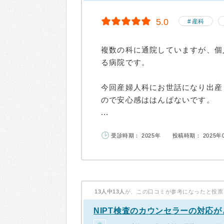
5.0
産科
複数の科に通院していますが、個
る病院です。
今回産婦人科にお世話になり出産
ので安心感ははんぱないです。
...
受診時期： 2025年
投稿時期： 2025年
13人中13人
が、この口コミが参考になったと投票
NIPT検査のカウンセラーの対応