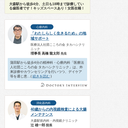
大森駅から徒歩4分、土日も18時まで診療してい
る歯医者です！キッズスペースあり！女医在籍！
心療内科
「わたしらしく生きるため」の地
域サポート
医療法人社団こころの会 タカハシクリ
ニック
理事⻑ 高橋 龍太郎
先生
蒲田駅から徒歩4分の精神科・心療内科「医療法
人社団こころの会 タカハシクリニック」は、外
来診療やカウンセリングを行いつつ、デイケア
等を通じ患…(
続きを読む
)
消化器内科
40歳からの内視鏡検査による大腸
メンテナンス
大森駅前内科・内視鏡クリニック
辻 雄一郎
院長