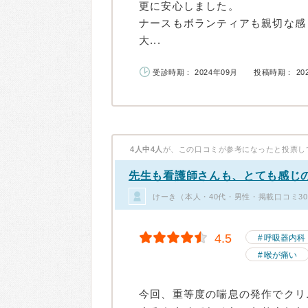
更に安心しました。
ナースもボランティアも親切な感
大...
受診時期： 2024年09月
投稿時期： 20
4人中4人
が、この口コミが参考になったと投票し
先生も看護師さんも、とても感じ
けーき（本人・40代・男性・掲載口コミ3
4.5
呼吸器内科
喉が痛い
今回、重等度の喘息の発作でクリ