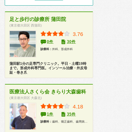
足と歩行の診療所 蒲田院
(東京都大田区 西蒲田)
3.76
0件
30件
診療科：
外科、形成外科
蒲田駅1分の足専門クリニック。平日・土曜19時
まで。形成外科専門医。インソール治療・外反母
趾・巻き爪
医療法人さくら会 きらり大森歯科
(東京都大田区 大森北)
4.18
1件
35件
診療科：
歯科、矯正歯科、歯周病科、小児歯科、歯科口腔外科、インプラント、ホワイトニング