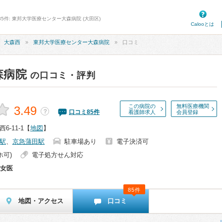
85件: 東邦大学医療センター大森病院 (大田区)
Calooとは
大森西
東邦大学医療センター大森病院
口コミ
森病院
の口コミ・評判
この病院の
無料医療機関
3.49
？
口コミ
85
件
看護師求人
会員登録
-11-1
【
地図
】
駅
、
京急蒲田駅
駐車場あり
電子決済可
ホ可)
電子処方せん対応
女医
85件
地図・アクセス
口コミ