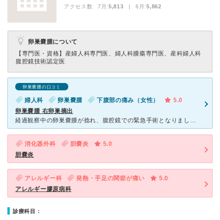
アクセス数 7月:
5,813
| 6月:
5,862
卵巣嚢腫について
【専門医・資格】
産婦人科専門医、婦人科腫瘍専門医、産科婦人科
腹腔鏡技術認定医
卵巣嚢腫の口コミ
婦人科
卵巣嚢腫
下腹部の痛み（女性）
5.0
卵巣嚢腫 右卵巣摘出
経過観察中の卵巣嚢腫が捻れ、腹腔鏡での緊急手術となりました。 手術室があくまで少し時間がかかったのですが、救急担当の看護師さんは痛みで苦しむ私にずっと声かけをしてくれました。 婦人科の執刀医の
消化器外科
胆嚢炎
5.0
胆嚢炎
アレルギー科
発熱・手足の関節が痛い
5.0
アレルギー膠原病科
診療科目：