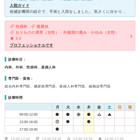
入院ガイド
他健診機関の紹介で、手術と入院をしました。 気さくに分かりやすく説明してくださって、しっかり治してくださる先生です。 評判が良いので、常にかなり混んでいます。時間に余裕をもって受診するのをおすすめ
性病科
腹膜炎
おりものの異常（女性）・外陰部の痛み・かゆみ（女性）
5.0
プロフェッショナルです
診療科目：
内科、外科、性病科、産婦人科
専門医・資格：
総合内科専門医、糖尿病専門医、産婦人科専門医、細胞診専門医
診療時間
月
火
水
木
金
土
日
祝
09:00-12:00
13:00-16:00
17:00-19:00
10:00-12:00
13:00-15:00
13:00-16:00
14:00-17:00