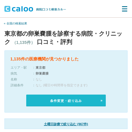
« 全国の検索結果
東京都の卵巣嚢腫を診察する病院・クリニッ
ク
口コミ・評判
（1,135件）
1,135件の医療機関が見つかりました
エリア・駅
東京都
病気
卵巣嚢腫
名称
なし
詳細条件
なし (曜日や時間帯を指定できます)
条件変更・絞り込み
土曜日診療で絞り込む (967件)