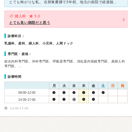
とても怖がりな私。 右卵巣嚢腫で3年程、地元の病院で経過観察をしていましたが、とうとう5センチを超えてしまい腹腔鏡下手術を受ける事になりました。 事前にネットで調べて評判の良いこの病院に決めま
婦人科
5.0
とても良い病院だと思う
診療科目：
乳腺科、産科、婦人科、小児科、人間ドック
専門医・資格：
総合内科専門医、外科専門医、呼吸器専門医、消化器内視鏡専門医、産婦人科
専門医、…
診療時間
月
火
水
木
金
土
日
祝
09:00-12:00
14:30-17:00
14:00-17:00