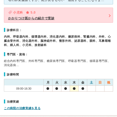
母の卵巣脳腫ですが、紹介状をもらい 通院することになりました。 ＣＴなどの検査の結果 入院して摘出することが望ましいということで 手術の手配をされていました。 入院に関して事前検査を実施
小児科
5.0
かかりつけ医からの紹介で受診
診療科目：
内科、呼吸器内科、循環器内科、消化器内科、糖尿病科、腎臓内科、外科、心
臓血管外科、消化器外科、脳神経外科、整形外科、泌尿器科、眼科、耳鼻咽喉
科、婦人科、小児科、放射線科
専門医・資格：
総合内科専門医、外科専門医、糖尿病専門医、呼吸器専門医、循環器専門医、
消化器病…
診療時間
月
火
水
木
金
土
日
祝
09:00-16:30
治療実績
この病院の治療実績を見る