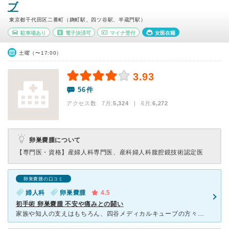
ブ
東京都千代田区二番町（麹町駅、四ツ谷駅、半蔵門駅）
駐車場あり
電子決済可
マイナ受付
女医在籍
土曜（〜17:00）
3.93
56件
アクセス数 7月:
5,324
| 6月:
6,272
卵巣嚢腫について
【専門医・資格】
産婦人科専門医、産科婦人科腹腔鏡技術認定医
卵巣嚢腫の口コミ
婦人科
卵巣嚢腫
4.5
初手術 卵巣嚢腫 不安や痛みとの闘い
家族や知人の支えはもちろん、四谷メディカルキューブの方々の親身な対応、ネットで見た体験談により、「必ず治る！大丈夫！」と信じることができました。今は感謝の気持ちと治った喜びでいっぱいです。 年に