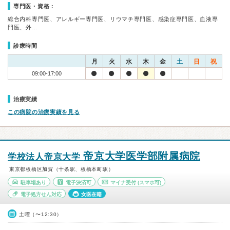
専門医・資格：
総合内科専門医、アレルギー専門医、リウマチ専門医、感染症専門医、血液専
門医、外…
診療時間
月
火
水
木
金
土
日
祝
09:00-17:00
治療実績
この病院の治療実績を見る
帝京大学医学部附属病院
学校法人帝京大学
東京都板橋区加賀（十条駅、板橋本町駅）
駐車場あり
電子決済可
マイナ受付
(スマホ可)
電子処方せん対応
女医在籍
土曜（〜12:30）