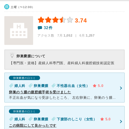
土曜（〜12:00）
3.74
32件
アクセス数 7月:
1,052
| 6月:
1,257
卵巣嚢腫について
【専門医・資格】
産婦人科専門医、産科婦人科腹腔鏡技術認定医
卵巣嚢腫の口コミ
婦人科
卵巣嚢腫
不性器出血（女性）
5.0
卵巣のう腫の腹腔鏡手術を受けました
不正出血が気になり受診したところ、 左右卵巣に、卵巣のう腫があり、早い段階での摘出手術が必要と診断されました。 手術までは4カ月ほど待たされました。 わたしの性格の問題かもしれませんが、
卵巣嚢腫の口コミ
婦人科
卵巣嚢腫
下腹部のしこり（女性）
5.0
この病院にして良かったです