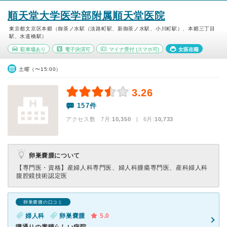
順天堂大学医学部附属順天堂医院
東京都文京区本郷（御茶ノ水駅（淡路町駅、新御茶ノ水駅、小川町駅）、本郷三丁目
駅、水道橋駅）
駐車場あり
電子決済可
マイナ受付
(スマホ可)
女医在籍
土曜（〜15:00）
3.26
157件
アクセス数 7月:
10,350
| 6月:
10,733
卵巣嚢腫について
【専門医・資格】
産婦人科専門医、婦人科腫瘍専門医、産科婦人科
腹腔鏡技術認定医
卵巣嚢腫の口コミ
婦人科
卵巣嚢腫
5.0