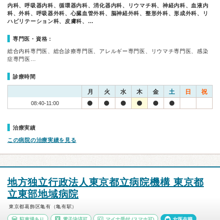
内科、呼吸器内科、循環器内科、消化器内科、リウマチ科、神経内科、血液内
科、外科、呼吸器外科、心臓血管外科、脳神経外科、整形外科、形成外科、リ
ハビリテーション科、皮膚科、…
専門医・資格：
総合内科専門医、総合診療専門医、アレルギー専門医、リウマチ専門医、感染
症専門医…
診療時間
月
火
水
木
金
土
日
祝
08:40-11:00
治療実績
この病院の治療実績を見る
地方独立行政法人東京都立病院機構 東京都
立東部地域病院
東京都葛飾区亀有（亀有駅）
駐車場あり
電子決済可
マイナ受付
(スマホ可)
女医在籍