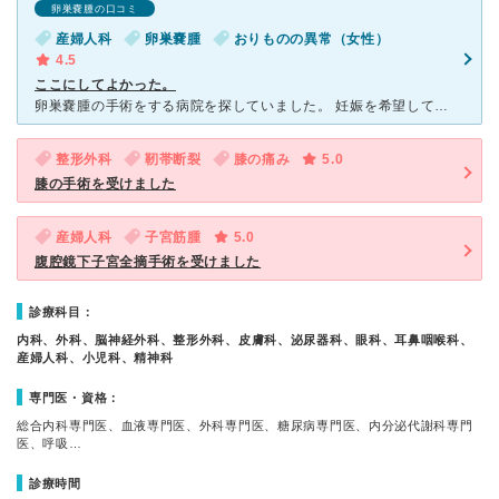
卵巣嚢腫の口コミ
産婦人科
卵巣嚢腫
おりものの異常（女性）
4.5
ここにしてよかった。
卵巣嚢腫の手術をする病院を探していました。 妊娠を希望しており、年齢の関係もあり早く手術したかったのですが、 人気の順大は８ヶ月、浜田病院は５ヶ月待ちでした。 早く手術をしたい、と相談し紹介
整形外科
靭帯断裂
膝の痛み
5.0
膝の手術を受けました
産婦人科
子宮筋腫
5.0
腹腔鏡下子宮全摘手術を受けました
診療科目：
内科、外科、脳神経外科、整形外科、皮膚科、泌尿器科、眼科、耳鼻咽喉科、
産婦人科、小児科、精神科
専門医・資格：
総合内科専門医、血液専門医、外科専門医、糖尿病専門医、内分泌代謝科専門
医、呼吸…
診療時間