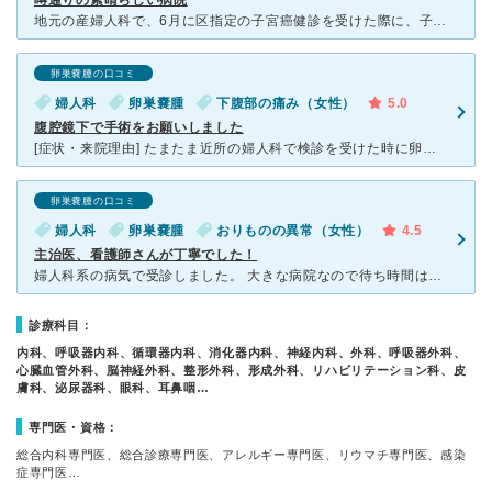
噂通りの素晴らしい病院
地元の産婦人科で、6月に区指定の子宮癌健診を受けた際に、子宮癌の組織検査は、異常なしでしたが、卵巣が腫れているとの指摘。改めてエコー検査を受けたところ、卵巣が6〜7cmに腫れていると診断され、更に精密
卵巣嚢腫の口コミ
婦人科
卵巣嚢腫
下腹部の痛み（女性）
5.0
腹腔鏡下で手術をお願いしました
[症状・来院理由] たまたま近所の婦人科で検診を受けた時に卵巣もらった。超音波検査で右の卵巣が７Cmに腫れている事がわかった。ＭＲI検査や血液検査の予約をとり後日検査を受けた。検査結果に異常はなく腫
卵巣嚢腫の口コミ
婦人科
卵巣嚢腫
おりものの異常（女性）
4.5
主治医、看護師さんが丁寧でした！
婦人科系の病気で受診しました。 大きな病院なので待ち時間はかなり長く1回4時間程度かかるのがしんどかったですが、主治医の女の先生は付き添いの家族にも丁寧に説明してくださりわかりやすかったです。 コ
診療科目：
内科、呼吸器内科、循環器内科、消化器内科、神経内科、外科、呼吸器外科、
心臓血管外科、脳神経外科、整形外科、形成外科、リハビリテーション科、皮
膚科、泌尿器科、眼科、耳鼻咽…
専門医・資格：
総合内科専門医、総合診療専門医、アレルギー専門医、リウマチ専門医、感染
症専門医…