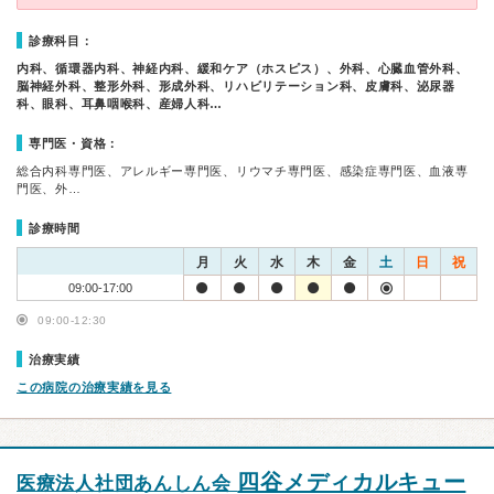
診療科目：
内科、循環器内科、神経内科、緩和ケア（ホスピス）、外科、心臓血管外科、
脳神経外科、整形外科、形成外科、リハビリテーション科、皮膚科、泌尿器
科、眼科、耳鼻咽喉科、産婦人科…
専門医・資格：
総合内科専門医、アレルギー専門医、リウマチ専門医、感染症専門医、血液専
門医、外…
診療時間
月
火
水
木
金
土
日
祝
09:00-17:00
09:00-12:30
治療実績
この病院の治療実績を見る
四谷メディカルキュー
医療法人社団あんしん会