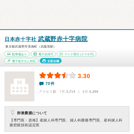
武蔵野赤十字病院
日本赤十字社
東京都武蔵野市境南町（武蔵境駅）
駐車場あり
電子決済可
マイナ受付
(スマホ可)
電子処方せん対応
女医在籍
3.30
70件
アクセス数 7月:
3,714
| 6月:
4,298
卵巣嚢腫について
【専門医・資格】
産婦人科専門医、婦人科腫瘍専門医、産科婦人科
腹腔鏡技術認定医