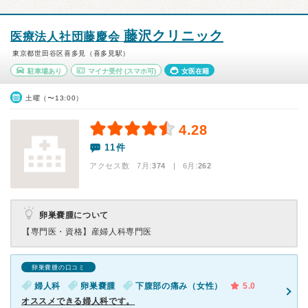
藤沢クリニック
医療法人社団藤慶会
東京都世田谷区喜多見（喜多見駅）
駐車場あり
マイナ受付
(スマホ可)
女医在籍
土曜（〜13:00）
4.28
11件
アクセス数 7月:
374
| 6月:
262
卵巣嚢腫について
【専門医・資格】
産婦人科専門医
卵巣嚢腫の口コミ
婦人科
卵巣嚢腫
下腹部の痛み（女性）
5.0
オススメできる婦人科です。