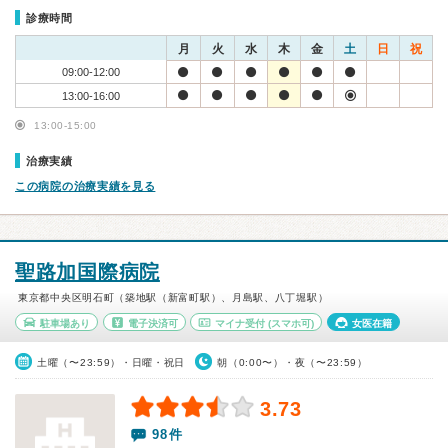
診療時間
月
火
水
木
金
土
日
祝
09:00-12:00
13:00-16:00
13:00-15:00
治療実績
この病院の治療実績を見る
聖路加国際病院
東京都中央区明石町（築地駅（新富町駅）、月島駅、八丁堀駅）
駐車場あり
電子決済可
マイナ受付
(スマホ可)
女医在籍
土曜（〜23:59）・日曜・祝日
朝（0:00〜）・夜（〜23:59）
3.73
98件