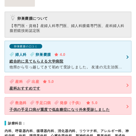
卵巣嚢腫について
【専門医・資格】
産婦人科専門医、婦人科腫瘍専門医、産科婦人科
腹腔鏡技術認定医
卵巣嚢腫の口コミ
婦人科
卵巣嚢腫
4.0
総合的に見てもらえる大学病院
他県から引っ越してきて初めて受診しました。 友達の元主治医ということもあり緊張はなかったですが、とても話しやすい先生で更に安心しました。 ナースもボランティアも親切な感じの方が多かったです。 大
産科
出産
5.0
産科おすすめです
救急科
手足口病
発疹（子供）
5.0
子供の手足口病が重度で低血糖症になり外来受診しました
診療科目：
内科、呼吸器内科、循環器内科、消化器内科、リウマチ科、アレルギー科、神
経内科、外科、呼吸器外科、心臓血管外科、脳神経外科、整形外科、形成外