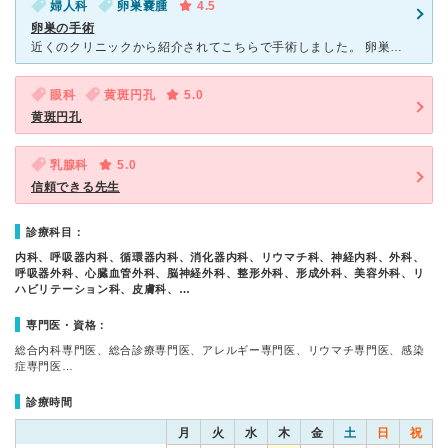
婦人科
卵巣嚢腫
4.5
卵巣の手術
近くのクリニックから紹介されてこちらで手術しました。 卵巣腫瘍でした。 予約は最初クリニックでとってもらい、すぐに受診できました。検査して、入院手術となりましたが、 入院中は先生も看護婦さんも丁
眼科
黄斑円孔
5.0
黄斑円孔
乳腺科
5.0
信頼できる先生
診療科目：
内科、呼吸器内科、循環器内科、消化器内科、リウマチ科、神経内科、外科、
呼吸器外科、心臓血管外科、脳神経外科、整形外科、形成外科、美容外科、リ
ハビリテーション科、皮膚科、…
専門医・資格：
総合内科専門医、総合診療専門医、アレルギー専門医、リウマチ専門医、感染
症専門医…
診療時間
月
火
水
木
金
土
日
祝