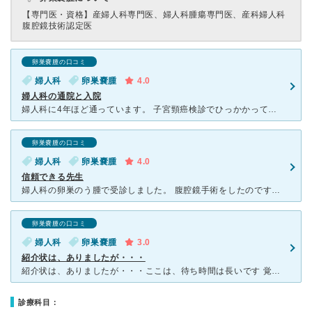
【専門医・資格】
産婦人科専門医、婦人科腫瘍専門医、産科婦人科
腹腔鏡技術認定医
卵巣嚢腫の口コミ
婦人科
卵巣嚢腫
4.0
婦人科の通院と入院
婦人科に4年ほど通っています。 子宮頸癌検診でひっかかって、クリニックからの紹介で手術を受け、その後の経過観察中に卵巣嚢腫ができて再度手術。その後も子宮内膜症の治療で継続して通院しています。 今は
卵巣嚢腫の口コミ
婦人科
卵巣嚢腫
4.0
信頼できる先生
婦人科の卵巣のう腫で受診しました。 腹腔鏡手術をしたのですが、実績のある先生に手術をしてもらえて安心しました。外来の時も優しく説明してもらえて、とても良い先生でした。 入院は６人部屋で少々狭か
卵巣嚢腫の口コミ
婦人科
卵巣嚢腫
3.0
紹介状は、ありましたが・・・
紹介状は、ありましたが・・・ここは、待ち時間は長いです 覚悟してはいましたが・・・ できればセカンドオピニオンのため、受診しました 私の場合、 卵巣脳腫の手術前にできれば、大きな病院でも診ても
診療科目：