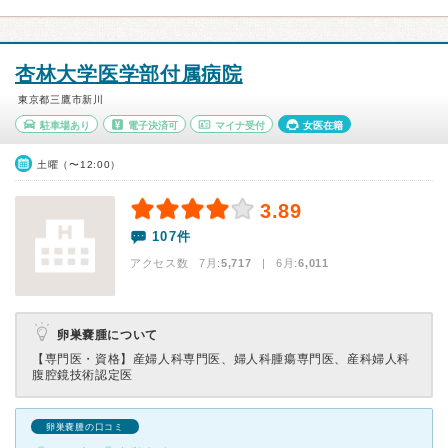
杏林大学医学部付属病院
東京都三鷹市新川
駐車場あり
電子決済可
マイナ受付
女医在籍
土曜（〜12:00）
3.89
107件
アクセス数 7月:
5,717
| 6月:
6,011
卵巣嚢腫について
【専門医・資格】
産婦人科専門医、婦人科腫瘍専門医、産科婦人科
腹腔鏡技術認定医
卵巣嚢腫の口コミ