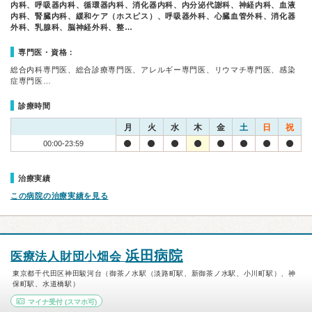
内科、呼吸器内科、循環器内科、消化器内科、内分泌代謝科、神経内科、血液
内科、腎臓内科、緩和ケア（ホスピス）、呼吸器外科、心臓血管外科、消化器
外科、乳腺科、脳神経外科、整…
専門医・資格：
総合内科専門医、総合診療専門医、アレルギー専門医、リウマチ専門医、感染
症専門医…
診療時間
月
火
水
木
金
土
日
祝
00:00-23:59
治療実績
この病院の治療実績を見る
浜田病院
医療法人財団小畑会
東京都千代田区神田駿河台（御茶ノ水駅（淡路町駅、新御茶ノ水駅、小川町駅）、神
保町駅、水道橋駅）
マイナ受付
(スマホ可)