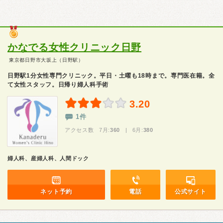
かなでる女性クリニック日野
東京都日野市大坂上（日野駅）
日野駅1分女性専門クリニック。平日・土曜も18時まで。専門医在籍。全
て女性スタッフ。日帰り婦人科手術
3.20
1件
アクセス数 7月:
360
| 6月:
380
婦人科、産婦人科、人間ドック
ネット予約
電話
公式サイト