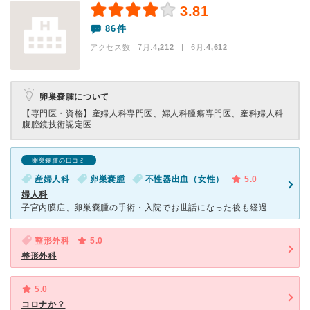
3.81
86件
アクセス数 7月:
4,212
| 6月:
4,612
卵巣嚢腫について
【専門医・資格】
産婦人科専門医、婦人科腫瘍専門医、産科婦人科
腹腔鏡技術認定医
卵巣嚢腫の口コミ
産婦人科
卵巣嚢腫
不性器出血（女性）
5.0
婦人科
子宮内膜症、卵巣嚢腫の手術・入院でお世話になった後も経過観察で通院しています。 丁寧な診察と、的確な投薬で再手術になることなく10年経ちました。 看護師さんも優しく良い対応です。 婦人科は予約を
整形外科
5.0
整形外科
5.0
コロナか？