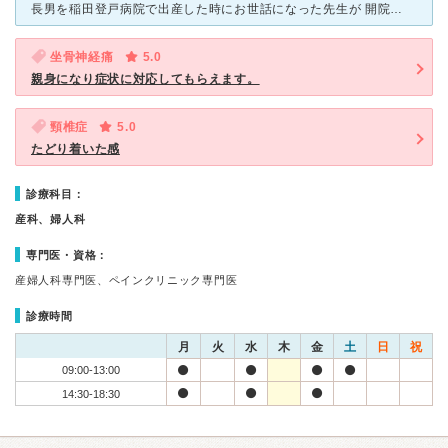
長男を稲田登戸病院で出産した時にお世話になった先生が 開院されたクリニックです。稲田登戸病院は閉院担ってしまいましたが、 産婦人科は人気でいつも混雑していました。 そこの婦人科部長を務めていらし
坐骨神経痛
5.0
親身になり症状に対応してもらえます。
頸椎症
5.0
たどり着いた感
診療科目：
産科、婦人科
専門医・資格：
産婦人科専門医、ペインクリニック専門医
診療時間
月
火
水
木
金
土
日
祝
09:00-13:00
14:30-18:30