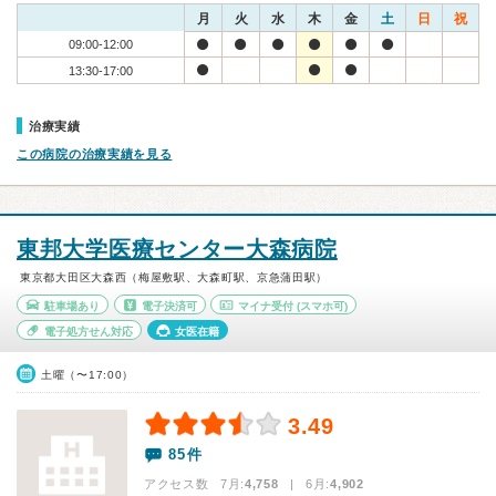
月
火
水
木
金
土
日
祝
09:00-12:00
13:30-17:00
治療実績
この病院の治療実績を見る
東邦大学医療センター大森病院
東京都大田区大森西（梅屋敷駅、大森町駅、京急蒲田駅）
駐車場あり
電子決済可
マイナ受付
(スマホ可)
電子処方せん対応
女医在籍
土曜（〜17:00）
3.49
85件
アクセス数 7月:
4,758
| 6月:
4,902