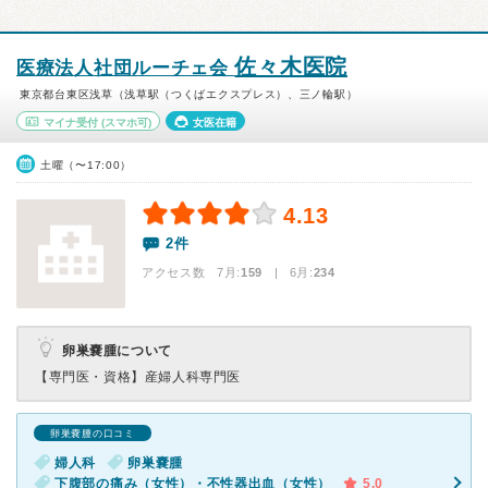
佐々木医院
医療法人社団ルーチェ会
東京都台東区浅草（浅草駅（つくばエクスプレス）、三ノ輪駅）
マイナ受付
(スマホ可)
女医在籍
土曜（〜17:00）
4.13
2件
アクセス数 7月:
159
| 6月:
234
卵巣嚢腫について
【専門医・資格】
産婦人科専門医
卵巣嚢腫の口コミ
婦人科
卵巣嚢腫
下腹部の痛み（女性）・不性器出血（女性）
5.0