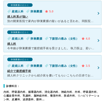
卵巣嚢腫の口コミ
産婦人科
卵巣嚢腫
5.0
婦人科系が強い
別の開業医院で家内が卵巣嚢腫の疑いがあると言われ、同医院の推薦で行きました。 検査の結果、やはり卵巣嚢腫で5日間ほど入院して腹腔鏡手術を受けましたが、先生、看護師、受付など事務携帯スタッフも皆さん親
卵巣嚢腫の口コミ
産婦人科
卵巣嚢腫
下腹部の痛み（女性）
4.0
婦人科
今年娘が卵巣嚢腫で腹腔鏡手術を受けました。 執刀医は、若い女医さんで、とても優しく感じがよく、術後経過も良好でした。 術前、術後の説明も丁寧にしていただき、良かったです。 待ち時間が長く、予
卵巣嚢腫の口コミ
産婦人科
卵巣嚢腫
下腹部の痛み（女性）
3.5
紹介で腹腔鏡手術
婦人科クリニックから紹介状を書いてもらいこちらの日赤でお世話になりました。術前検査や家族面談の際、先生が緊急オペが入ったのか？！３時間も家族と待たされ、仕事に戻らなくてはいけなかったので手術の内容や説
診療科目：
内科、呼吸器内科、循環器内科、消化器内科、神経内科、外科、呼吸器外科、
心臓血管外科、乳腺科、脳神経外科、整形外科、形成外科、リハビリテーショ
ン科、皮膚科、泌尿器科、眼科…