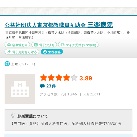
三楽病院
公益社団法人東京都教職員互助会
東京都千代田区神田駿河台（御茶ノ水駅（淡路町駅、新御茶ノ水駅、小川町駅）、神
保町駅、水道橋駅）
駐車場あり
電子決済可
マイナ受付
(スマホ可)
電子処方せん対応
女医在籍
土曜（〜12:00）
3.89
23件
アクセス数 7月:
1,945
| 6月:
1,671
卵巣嚢腫について
【専門医・資格】
産婦人科専門医、産科婦人科腹腔鏡技術認定医