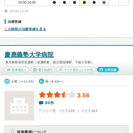
09:00-16:00
09:00-12:00
治療実績
この病院の治療実績を見る
慶應義塾大学病院
東京都新宿区信濃町（信濃町駅、国立競技場駅、千駄ケ谷駅）
駐車場あり
電子決済可
マイナ受付
(スマホ可)
女医在籍
土曜（〜11:00）
朝（8:40〜）
3.56
84件
アクセス数 7月:
7,245
| 6月:
7,418
卵巣嚢腫について