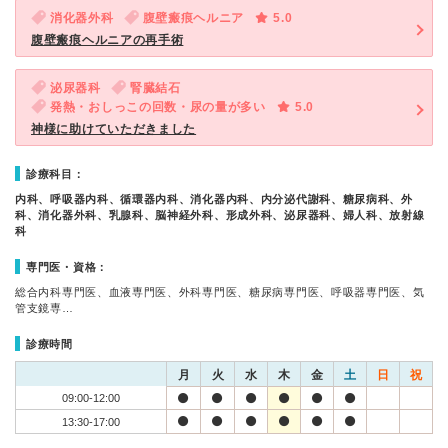
消化器外科
腹壁瘢痕ヘルニア
5.0
腹壁瘢痕ヘルニアの再手術
泌尿器科
腎臓結石
発熱・おしっこの回数・尿の量が多い
5.0
神様に助けていただきました
診療科目：
内科、呼吸器内科、循環器内科、消化器内科、内分泌代謝科、糖尿病科、外
科、消化器外科、乳腺科、脳神経外科、形成外科、泌尿器科、婦人科、放射線
科
専門医・資格：
総合内科専門医、血液専門医、外科専門医、糖尿病専門医、呼吸器専門医、気
管支鏡専…
診療時間
月
火
水
木
金
土
日
祝
09:00-12:00
13:30-17:00