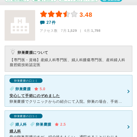
3.48
27件
アクセス数 7月:
1,529
| 6月:
1,798
卵巣嚢腫について
【専門医・資格】
産婦人科専門医、婦人科腫瘍専門医、産科婦人科
腹腔鏡技術認定医
卵巣嚢腫の口コミ
卵巣嚢腫
5.0
安心して手術にのぞめました
卵巣嚢腫でクリニックからの紹介にて入院。卵巣の場合、手術してからでないと良性か悪性かの判断がつかないとのことでしたが、担当医の説明も丁寧で信頼できました。病棟の看護師さんはどの方も優しく、安心して手術
卵巣嚢腫の口コミ
婦人科
卵巣嚢腫
2.5
婦人科