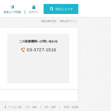
病院をさがす
新規ユーザ登録
ログイン
182,148
病院・
264,127
口コミ
この医療機関への問い合わせ
03-3727-1516
アクセス数 7月：
143
| 6月：
157
| 年間：
1,476