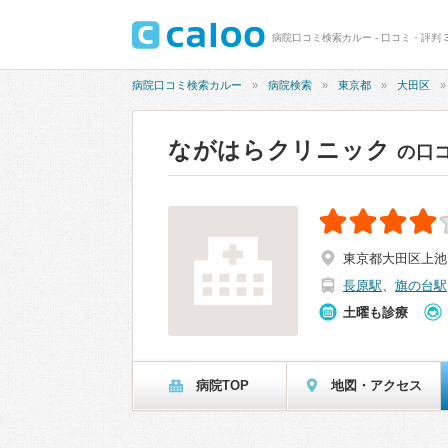
病院口コミ検索カルー - 口コミ・評判 3
病院口コミ検索カルー
病院検索
東京都
大田区
ながはらクリニック
の口
東京都大田区上池台1
長原駅
、
旗の台駅
土曜も診療
病院TOP
地図・アクセス