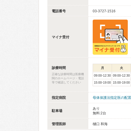
電話番号
03-3727-1516
マイナ受付
診療時間
月
火
正確な診療時間は医療機
09:00-12:30
09:00-12:30
関のホームページ・電話
等で確認してください
15:00-19:00
15:00-19:00
指定病院
母体保護法指定医の配
あり
駐車場
無料:2台
管理医師
樋口 和海