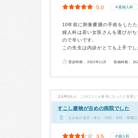
5.0
産婦人科
10年前に卵巣嚢腫の手術をした
婦人科は若い女医さんを選びがち
ので辛いです。
この先生は内診がとても上手でした
受診時期： 2022年11月
投稿時期： 20
2人中2人
が、この口コミが参考になったと投票し
すこし建物が古めの病院でした
なかめの金沢（本人・30代・女性・掲載口
3.5
婦人科