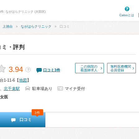
件: ながはらクリニック (大田区)
Calooとは
上池台
ながはらクリニック
口コミ
コミ・評判
この病院の
無料医療機関
3.94
？
口コミ
3
件
看護師求人
会員登録
-11-6
【
地図
】
、
北千束駅
駐車場あり
マイナ受付
女医
3件
口コミ