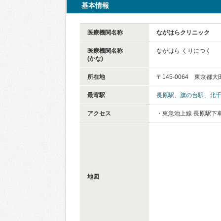
基本情報
医療機関名称
ながはらクリニック
医療機関名称
ながはら くりにつく
(かな)
所在地
〒145-0064 東京都大
最寄駅
長原駅
、
旗の台駅
、
北
アクセス
・東急池上線 長原駅下車
地図