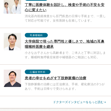
丁寧に医療体験を設計し、検査や手術の不安を安
心に変えたい
消化器内視鏡検査から肛門疾患の日帰り手術まで、一貫し
て対応が可能です。女性医師も在籍しています。
耳鼻咽喉科
大学病院で培った専門性と優しさで、地域の耳鼻
咽喉科医療を継承
小さなお子さんから高齢者まで、ご本人と丁寧に対話しま
す。睡眠時無呼吸症候群や補聴器のご相談にも対応。
心臓血管外科
患者の幸せをめざす下肢静脈瘤の治療
下肢静脈瘤の治療には圧迫療法、手術、硬化療法の3つが
あり、手術は日帰りで受けられます。
ドクターズインタビューをもっと読む »