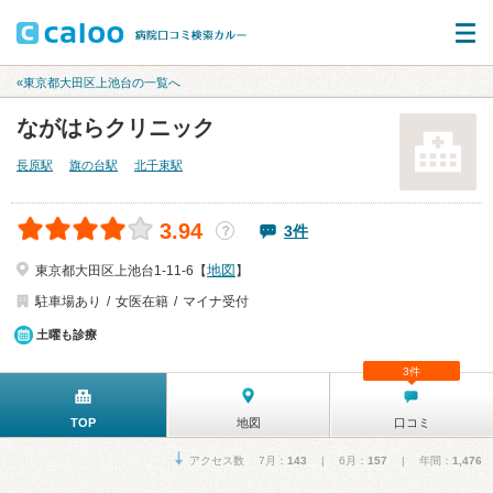
«東京都大田区上池台の一覧へ
ながはらクリニック
長原駅
旗の台駅
北千束駅
3.94
3件
？
地図
東京都大田区上池台1-11-6【
】
駐車場あり
女医在籍
マイナ受付
土曜も診療
3件
TOP
地図
口コミ
アクセス数 7月：
143
| 6月：
157
| 年間：
1,476