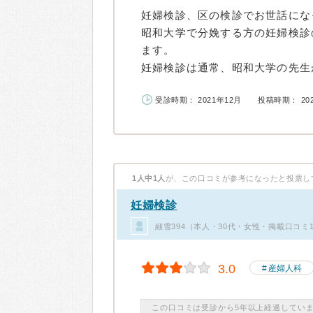
妊婦検診、区の検診でお世話にな
昭和大学で分娩する方の妊婦検診
ます。
妊婦検診は通常、昭和大学の先生が
受診時期： 2021年12月
投稿時期： 20
1人中1人
が、この口コミが参考になったと投票し
妊婦検診
細雪394（本人・30代・女性・掲載口コミ
3.0
産婦人科
この口コミは受診から5年以上経過してい