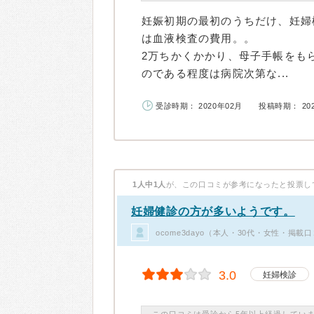
妊娠初期の最初のうちだけ、妊婦
は血液検査の費用。。
2万ちかくかかり、母子手帳をも
のである程度は病院次第な...
受診時期： 2020年02月
投稿時期： 20
1人中1人
が、この口コミが参考になったと投票し
妊婦健診の方が多いようです。
ocome3dayo（本人・30代・女性・掲載
3.0
妊婦検診