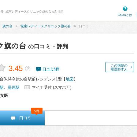
5件: 城南レディースクリニック旗の台 (品川区)
Calooとは
旗の台
城南レディースクリニック旗の台
口コミ
ク旗の台
の口コミ・評判
この病院の
3.45
？
口コミ
5
件
看護師求人
3-14-9 旗の台駅前レジデンス1階
【
地図
】
駅
、
長原駅
マイナ受付 (スマホ可)
女医
5件
口コミ