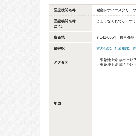
医療機関名称
城南レディースクリニ
医療機関名称
じょうなんれでぃーす
(かな)
所在地
〒142-0064 東京都
最寄駅
旗の台駅
、
荏原町駅
、
・東急池上線 旗の台駅下
アクセス
・東急池上線 旗の台駅下
地図