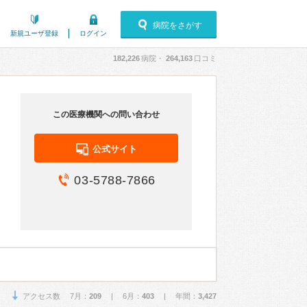
病院をさがす
新規ユーザ登録
ログイン
182,226
病院・
264,163
口コミ
この医療機関への問い合わせ
公式サイト
03-5788-7866
アクセス数 7月：
209
| 6月：
403
| 年間：
3,427