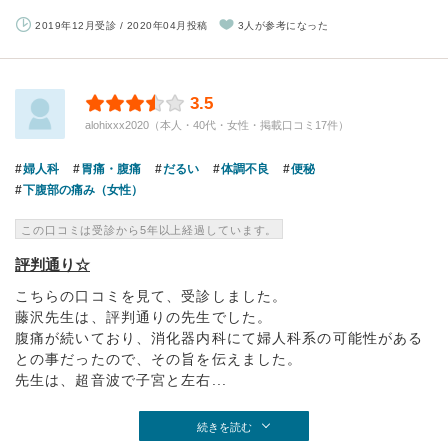
2019年12月受診 / 2020年04月投稿
3人が参考になった
3.5
alohixxx2020（本人・40代・女性・掲載口コミ17件）
婦人科
胃痛・腹痛
だるい
体調不良
便秘
下腹部の痛み（女性）
この口コミは受診から5年以上経過しています。
評判通り☆
こちらの口コミを見て、受診しました。
藤沢先生は、評判通りの先生でした。
腹痛が続いており、消化器内科にて婦人科系の可能性がある
との事だったので、その旨を伝えました。
先生は、超音波で子宮と左右...
続きを読む