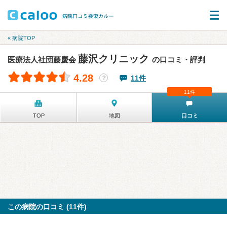
« 病院TOP
藤沢クリニック
医療法人社団藤慶会
の口コミ・評判
4.28
11件
？
11件
TOP
地図
口コミ
この病院の口コミ (11件)