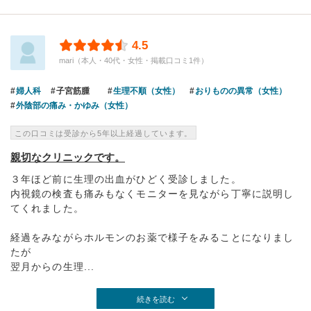
4.5
mari（本人・40代・女性・掲載口コミ1件）
婦人科
子宮筋腫
生理不順（女性）
おりものの異常（女性）
外陰部の痛み・かゆみ（女性）
この口コミは受診から5年以上経過しています。
親切なクリニックです。
３年ほど前に生理の出血がひどく受診しました。
内視鏡の検査も痛みもなくモニターを見ながら丁寧に説明し
てくれました。
経過をみながらホルモンのお薬で様子をみることになりまし
たが
翌月からの生理...
続きを読む