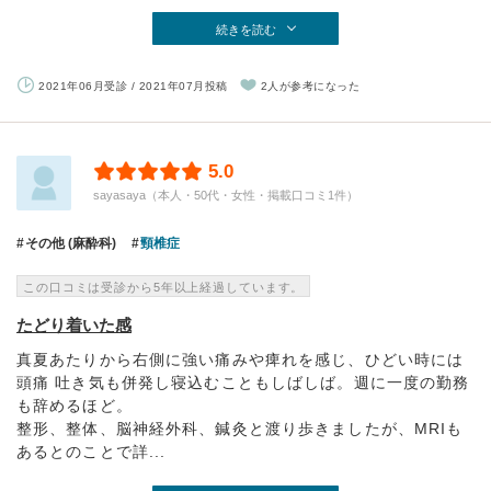
続きを読む
2021年06月受診 / 2021年07月投稿
2人が参考になった
5.0
sayasaya（本人・50代・女性・掲載口コミ1件）
その他 (麻酔科)
頸椎症
この口コミは受診から5年以上経過しています。
たどり着いた感
真夏あたりから右側に強い痛みや痺れを感じ、ひどい時には
頭痛 吐き気も併発し寝込むこともしばしば。週に一度の勤務
も辞めるほど。
整形、整体、脳神経外科、鍼灸と渡り歩きましたが、MRIも
あるとのことで詳...