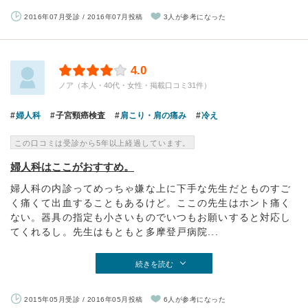
2016年07月受診 / 2016年07月投稿
3人が参考になった
4.0
ノア（本人・40代・女性・掲載口コミ31件）
婦人科
子宮頸癌検査
肩こり・肩の痛み
冷え
この口コミは受診から5年以上経過しています。
婦人科はここがおすすめ。
婦人科の内診ってめっちゃ嫌な上に下手な先生だとものすご
く痛くて出血することもあるけど。ここの先生はホント痛く
ない。器具の指定も小さいものでいつもお願いすると対応し
てくれるし。先生はもともと多摩登戸病院...
続きを読む
2015年05月受診 / 2016年05月投稿
6人が参考になった