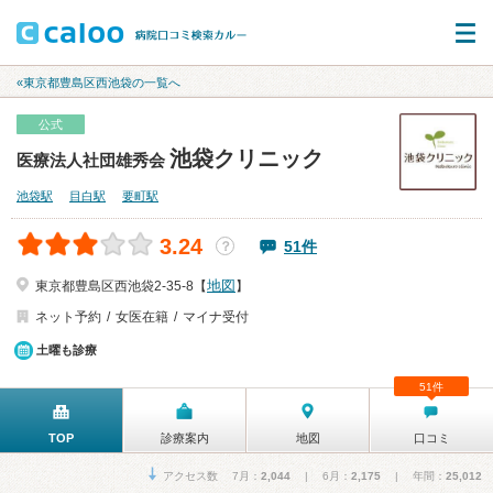
«東京都豊島区西池袋の一覧へ
公式
池袋クリニック
医療法人社団雄秀会
池袋駅
目白駅
要町駅
3.24
51件
？
地図
東京都豊島区西池袋2-35-8【
】
ネット予約
女医在籍
マイナ受付
土曜も診療
51件
TOP
診療案内
地図
口コミ
アクセス数 7月：
2,044
| 6月：
2,175
| 年間：
25,012