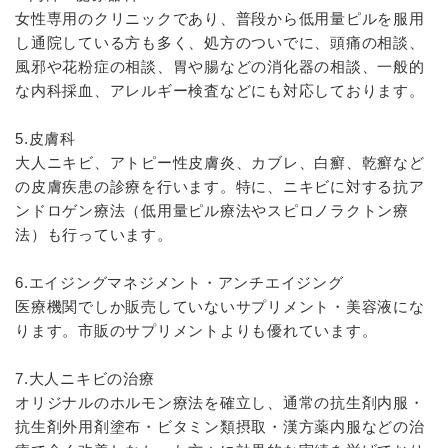
女性専用のクリニックであり、普段から低用量ピルを服用
し通院している方も多く、処方のついでに、頭痛の相談、
風邪や花粉症の相談、胃や腸などの消化器の相談、一般的
な内科採血、アレルギー検査などにも対応しております。
5.皮膚科
大人ニキビ、アトピー性皮膚炎、カブレ、白癬、乾癬など
の皮膚疾患の診療を行います。特に、ニキビに対する抗ア
ンドロゲン療法（低用量ピル療法やスピロノラクトン療
法）も行っています。
6.エイジングマネジメント・アンチエイジング
医療機関でしか販売していないサプリメント・美容液にな
ります。市販のサプリメントよりも優れています。
7.大人ニキビの治療
オリジナルのホルモン療法を確立し、通常の抗生剤内服・
抗生剤外用剤塗布・ビタミン類摂取・漢方薬内服などの治