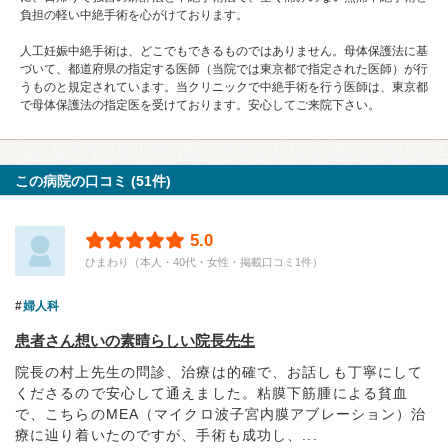
負担の軽い中絶手術を心がけております。
人工妊娠中絶手術は、どこでもできるものではありません。母体保護法に基
づいて、都道府県の指定する医師（当院では東京都で指定された医師）が行
うものと規定されています。当クリニックで中絶手術を行う医師は、東京都
で母体保護法の指定医を受けております。安心してご来院下さい。
この病院の口コミ (51件)
5.0
ひまわり（本人・40代・女性・掲載口コミ1件）
婦人科
患者さん想いの素晴らしい院長先生
院長の村上先生の問診、治療は的確で、お話しも丁寧にして
くださるので安心して通えました。粘膜下筋腫による貧血
で、こちらのMEA（マイクロ波子宮内膜アブレーション）治
療に辿り着いたのですが、手術も成功し、...