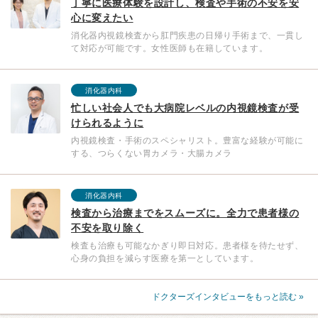
丁寧に医療体験を設計し、検査や手術の不安を安
心に変えたい
消化器内視鏡検査から肛門疾患の日帰り手術まで、一貫し
て対応が可能です。女性医師も在籍しています。
消化器内科
忙しい社会人でも大病院レベルの内視鏡検査が受
けられるように
内視鏡検査・手術のスペシャリスト。豊富な経験が可能に
する、つらくない胃カメラ・大腸カメラ
消化器内科
検査から治療までをスムーズに。全力で患者様の
不安を取り除く
検査も治療も可能なかぎり即日対応。患者様を待たせず、
心身の負担を減らす医療を第一としています。
ドクターズインタビューをもっと読む »