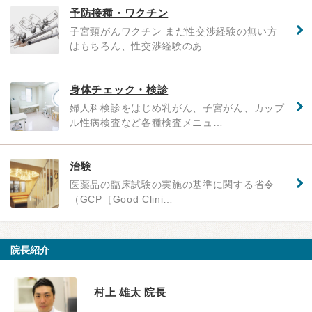
予防接種・ワクチン
子宮頸がんワクチン まだ性交渉経験の無い方
はもちろん、性交渉経験のあ…
身体チェック・検診
婦人科検診をはじめ乳がん、子宮がん、カップ
ル性病検査など各種検査メニュ…
治験
医薬品の臨床試験の実施の基準に関する省令
（GCP［Good Clini…
院長紹介
村上 雄太 院長