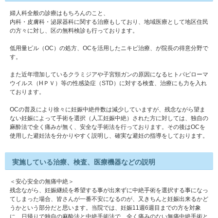
婦人科全般の診療はもちろんのこと、
内科・皮膚科・泌尿器科に関する治療もしており、地域医療として地区住民
の方々に対し、区の無料検診も行っております。
低用量ピル（OC）の処方、OCを活用したニキビ治療、が院長の得意分野で
す。
また近年増加しているクラミジアや子宮頸ガンの原因になるヒトパピローマ
ウイルス（HＰＶ）等の性感染症（STD）に対する検査、治療にも力を入れ
ております。
OCの普及により徐々に妊娠中絶件数は減少していますが、残念ながら望ま
ない妊娠によって手術を選択（人工妊娠中絶）された方に対しては、独自の
麻酔法で全く痛みが無く、安全な手術法を行っております。その後はOCを
使用した避妊法を分かりやすく説明し、確実な避妊の指導をしております。
実施している治療、検査、医療機器などの説明
＜安心安全の無痛中絶＞
残念ながら、妊娠継続を希望する事が出来ずに中絶手術を選択する事になっ
てしまった場合、皆さんが一番不安になるのが、又きちんと妊娠出来るかど
うかという部分だと思います。当院では、妊娠11週6週目までの方を対象
に、日帰りで独自の麻酔法と中絶手術法で、全く痛みのない無痛中絶手術と