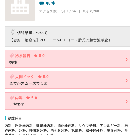
46件
アクセス数 7月:
2,654
| 6月:
2,780
切迫早産について
【診療・治療法】
3Dエコー/4Dエコー（胎児の超音波検査）
泌尿器科
5.0
術後
人間ドック
5.0
全てがスムーズでしま
内科
5.0
丁寧です
診療科目：
内科、呼吸器内科、循環器内科、消化器内科、リウマチ科、アレルギー科、神
経内科、外科、呼吸器外科、消化器外科、乳腺科、脳神経外科、整形外科、形