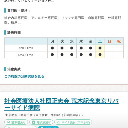
成外科、リハビリテーション科…
専門医・資格：
総合内科専門医、アレルギー専門医、リウマチ専門医、血液専門医、外科専門
医、糖尿…
診療時間
月
火
水
木
金
土
日
祝
09:00-12:00
13:30-17:00
治療実績
この病院の治療実績を見る
社会医療法人社団正志会 荒木記念東京リバ
ーサイド病院
東京都荒川区南千住（南千住駅、牛田駅（京成関屋駅））
駐車場あり
電子決済可
マイナ受付
(スマホ可)