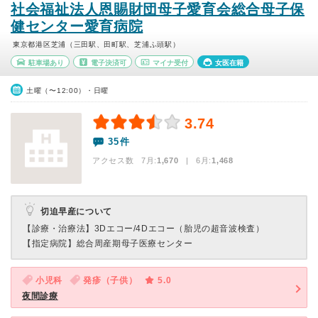
社会福祉法人恩賜財団母子愛育会総合母子保
健センター愛育病院
東京都港区芝浦（三田駅、田町駅、芝浦ふ頭駅）
駐車場あり
電子決済可
マイナ受付
女医在籍
土曜（〜12:00）・日曜
3.74
35件
アクセス数 7月:
1,670
| 6月:
1,468
切迫早産について
【診療・治療法】
3Dエコー/4Dエコー（胎児の超音波検査）
【指定病院】
総合周産期母子医療センター
小児科
発疹（子供）
5.0
夜間診療