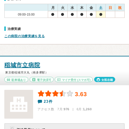
月
火
水
木
金
土
日
祝
09:00-15:00
治療実績
この病院の治療実績を見る
稲城市立病院
東京都稲城市大丸（南多摩駅）
駐車場あり
電子決済可
マイナ受付
(スマホ可)
女医在籍
3.63
23件
アクセス数 7月:
976
| 6月:
1,260