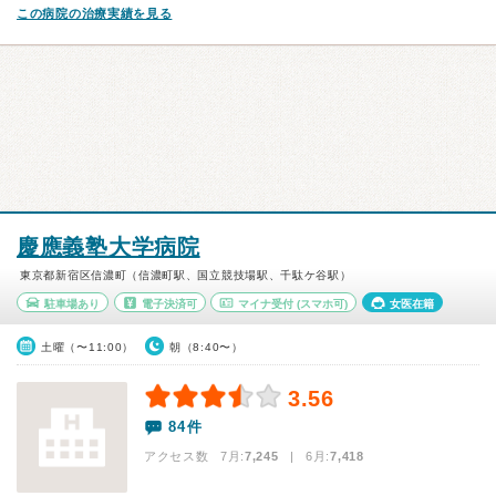
この病院の治療実績を見る
慶應義塾大学病院
東京都新宿区信濃町（信濃町駅、国立競技場駅、千駄ケ谷駅）
駐車場あり
電子決済可
マイナ受付
(スマホ可)
女医在籍
土曜（〜11:00）
朝（8:40〜）
3.56
84件
アクセス数 7月:
7,245
| 6月:
7,418