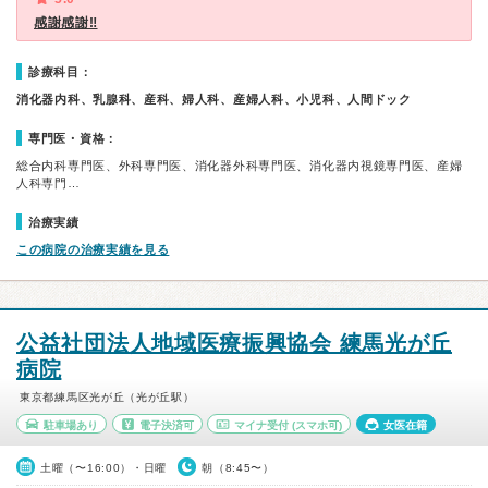
感謝感謝‼️
診療科目：
消化器内科、乳腺科、産科、婦人科、産婦人科、小児科、人間ドック
専門医・資格：
総合内科専門医、外科専門医、消化器外科専門医、消化器内視鏡専門医、産婦
人科専門…
治療実績
この病院の治療実績を見る
公益社団法人地域医療振興協会 練馬光が丘
病院
東京都練馬区光が丘（光が丘駅）
駐車場あり
電子決済可
マイナ受付
(スマホ可)
女医在籍
土曜（〜16:00）・日曜
朝（8:45〜）