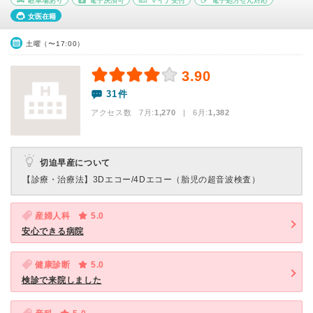
駐車場あり
電子決済可
マイナ受付
電子処方せん対応
女医在籍
土曜（〜17:00）
3.90
31件
アクセス数 7月:
1,270
| 6月:
1,382
切迫早産について
【診療・治療法】
3Dエコー/4Dエコー（胎児の超音波検査）
産婦人科
5.0
安心できる病院
健康診断
5.0
検診で来院しました