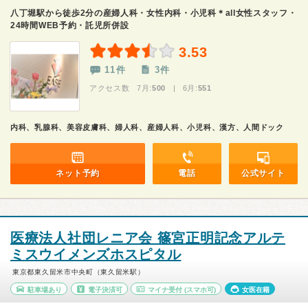
八丁堀駅から徒歩2分の産婦人科・女性内科・小児科＊all女性スタッフ・
24時間WEB予約・託児所併設
3.53
11件
3件
アクセス数 7月:
500
| 6月:
551
内科、乳腺科、美容皮膚科、婦人科、産婦人科、小児科、漢方、人間ドック
ネット予約
電話
公式サイト
医療法人社団レニア会 篠宮正明記念アルテ
ミスウイメンズホスピタル
東京都東久留米市中央町（東久留米駅）
駐車場あり
電子決済可
マイナ受付
(スマホ可)
女医在籍