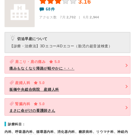
3.16
68件
アクセス数 7月:
2,702
| 6月:
2,944
切迫早産について
【診療・治療法】
3Dエコー/4Dエコー（胎児の超音波検査）
肩こり・肩の痛み
5.0
痛みもなくなり帰路が軽やかに・・・
産婦人科
5.0
板橋中央総合病院 産婦人科
腎臓内科
5.0
まさに命がけの看護師さん
診療科目：
内科、呼吸器内科、循環器内科、消化器内科、糖尿病科、リウマチ科、神経内