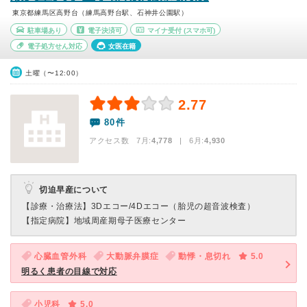
東京都練馬区高野台（練馬高野台駅、石神井公園駅）
駐車場あり
電子決済可
マイナ受付
(スマホ可)
電子処方せん対応
女医在籍
土曜（〜12:00）
2.77
80件
アクセス数 7月:
4,778
| 6月:
4,930
切迫早産について
【診療・治療法】
3Dエコー/4Dエコー（胎児の超音波検査）
【指定病院】
地域周産期母子医療センター
心臓血管外科
大動脈弁膜症
動悸・息切れ
5.0
明るく患者の目線で対応
小児科
5.0