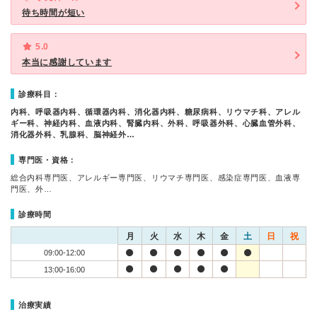
待ち時間が短い
5.0
本当に感謝しています
診療科目：
内科、呼吸器内科、循環器内科、消化器内科、糖尿病科、リウマチ科、アレル
ギー科、神経内科、血液内科、腎臓内科、外科、呼吸器外科、心臓血管外科、
消化器外科、乳腺科、脳神経外…
専門医・資格：
総合内科専門医、アレルギー専門医、リウマチ専門医、感染症専門医、血液専
門医、外…
診療時間
月
火
水
木
金
土
日
祝
09:00-12:00
13:00-16:00
治療実績