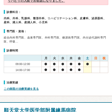
リハビリの入院でお世話になりました。
診療科目：
内科、外科、乳腺科、整形外科、リハビリテーション科、皮膚科、泌尿器科、
産科、婦人科、産婦人科、小児科
専門医・資格：
総合内科専門医、血液専門医、外科専門医、糖尿病専門医、内分泌代謝科専門
医、呼吸…
診療時間
月
火
水
木
金
土
日
祝
09:00-12:00
14:00-17:00
治療実績
この病院の治療実績を見る
順天堂大学医学部附属練馬病院