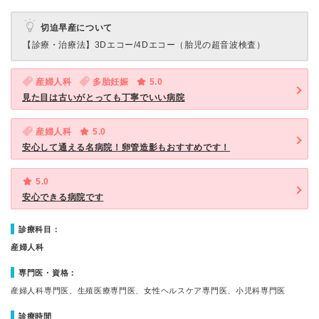
切迫早産について
【診療・治療法】
3Dエコー/4Dエコー（胎児の超音波検査）
産婦人科
多胎妊娠
5.0
見た目は古いがとっても丁寧でいい病院
産婦人科
5.0
安心して通える名病院！卵管造影もおすすめです！
5.0
安心できる病院です
診療科目：
産婦人科
専門医・資格：
産婦人科専門医、生殖医療専門医、女性ヘルスケア専門医、小児科専門医
診療時間