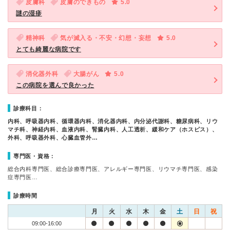
皮膚科
皮膚のできもの
5.0
謎の湿疹
精神科
気が滅入る・不安・幻想・妄想
5.0
とても綺麗な病院です
消化器外科
大腸がん
5.0
この病院を選んで良かった
診療科目：
内科、呼吸器内科、循環器内科、消化器内科、内分泌代謝科、糖尿病科、リウ
マチ科、神経内科、血液内科、腎臓内科、人工透析、緩和ケア（ホスピス）、
外科、呼吸器外科、心臓血管外…
専門医・資格：
総合内科専門医、総合診療専門医、アレルギー専門医、リウマチ専門医、感染
症専門医…
診療時間
月
火
水
木
金
土
日
祝
09:00-16:00