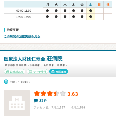
月
火
水
木
金
土
日
祝
09:00-11:30
13:30-17:00
治療実績
この病院の治療実績を見る
荘病院
医療法人財団仁寿会
東京都板橋区板橋（下板橋駅、新板橋駅、板橋駅）
駐車場あり
マイナ受付
女医在籍
土曜（〜15:00）
3.63
23件
アクセス数 7月:
1,557
| 6月:
1,598