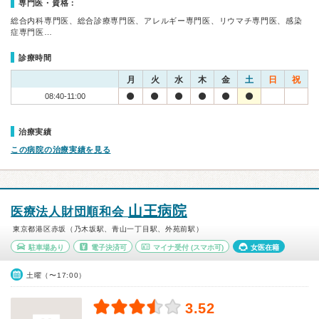
専門医・資格：
総合内科専門医、総合診療専門医、アレルギー専門医、リウマチ専門医、感染
症専門医…
診療時間
月
火
水
木
金
土
日
祝
08:40-11:00
治療実績
この病院の治療実績を見る
山王病院
医療法人財団順和会
東京都港区赤坂（乃木坂駅、青山一丁目駅、外苑前駅）
駐車場あり
電子決済可
マイナ受付
(スマホ可)
女医在籍
土曜（〜17:00）
3.52