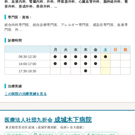
科、血液内科、腎臓内科、外科、呼吸器外科、心臓血管外科、脳神経外科、整
形外科、形成外科、美容外科、…
専門医・資格：
総合内科専門医、総合診療専門医、アレルギー専門医、感染症専門医、血液専
門医、外…
診療時間
月
火
水
木
金
土
日
祝
08:30-12:30
14:00-17:00
17:30-18:30
治療実績
この病院の治療実績を見る
成城木下病院
医療法人社団九折会
東京都世田谷区成城（成城学園前駅、祖師ヶ谷大蔵駅）