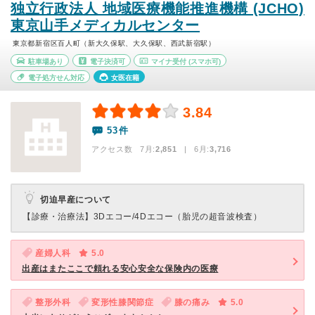
独立行政法人 地域医療機能推進機構 (JCHO)
東京山手メディカルセンター
東京都新宿区百人町（新大久保駅、大久保駅、西武新宿駅）
駐車場あり
電子決済可
マイナ受付
(スマホ可)
電子処方せん対応
女医在籍
3.84
53件
アクセス数 7月:
2,851
| 6月:
3,716
切迫早産について
【診療・治療法】
3Dエコー/4Dエコー（胎児の超音波検査）
産婦人科
5.0
出産はまたここで頼れる安心安全な保険内の医療
整形外科
変形性膝関節症
膝の痛み
5.0