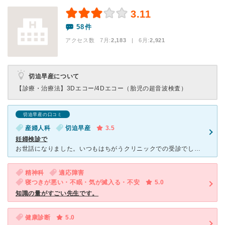
3.11
58件
アクセス数 7月:
2,183
| 6月:
2,921
切迫早産について
【診療・治療法】
3Dエコー/4Dエコー（胎児の超音波検査）
切迫早産の口コミ
産婦人科
切迫早産
3.5
妊婦検診で
お世話になりました。いつもはちがうクリニックでの受診でしたが、休診日のため、提携先のこちらの病院を受診しました。 予約外にもかかわらず、あまり待ち時間はなくたすかりましたが。お腹はってるのに仕事やす
精神科
適応障害
寝つきが悪い・不眠・気が滅入る・不安
5.0
知識の量がすごい先生です。
健康診断
5.0