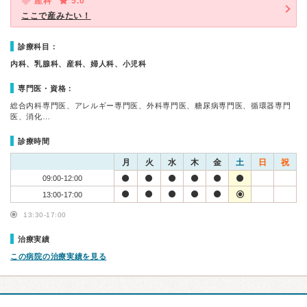
産科
5.0
ここで産みたい！
診療科目：
内科、乳腺科、産科、婦人科、小児科
専門医・資格：
総合内科専門医、アレルギー専門医、外科専門医、糖尿病専門医、循環器専門
医、消化…
診療時間
月
火
水
木
金
土
日
祝
09:00-12:00
13:00-17:00
13:30-17:00
治療実績
この病院の治療実績を見る