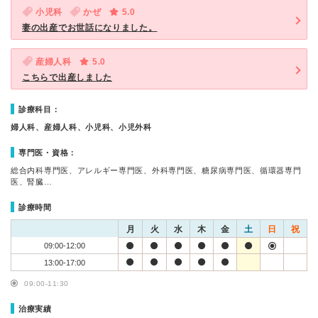
小児科
かぜ
5.0
妻の出産でお世話になりました。
産婦人科
5.0
こちらで出産しました
診療科目：
婦人科、産婦人科、小児科、小児外科
専門医・資格：
総合内科専門医、アレルギー専門医、外科専門医、糖尿病専門医、循環器専門
医、腎臓…
診療時間
月
火
水
木
金
土
日
祝
09:00-12:00
13:00-17:00
09:00-11:30
治療実績