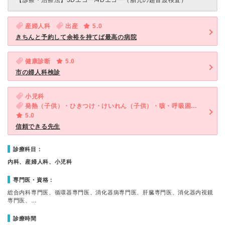
【診療・治療法】
3Dエコー/4Dエコー（胎児の超音波検査）
産婦人科
出産
5.0
きちんと予約して余裕を持てば最高の病院
健康診断
5.0
市の婦人科検診
小児科
発熱（子供）・ひきつけ・けいれん（子供）・咳・呼吸困難（子供）
5.0
信頼できる先生
診療科目：
内科、産婦人科、小児科
専門医・資格：
総合内科専門医、循環器専門医、消化器病専門医、肝臓専門医、消化器内視鏡
専門医、…
診療時間