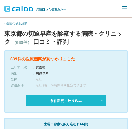
« 全国の検索結果
東京都の切迫早産を診察する病院・クリニッ
ク
口コミ・評判
（639件）
639件の医療機関が見つかりました
エリア・駅
東京都
病気
切迫早産
名称
なし
詳細条件
なし (曜日や時間帯を指定できます)
条件変更・絞り込み
土曜日診療で絞り込む (564件)