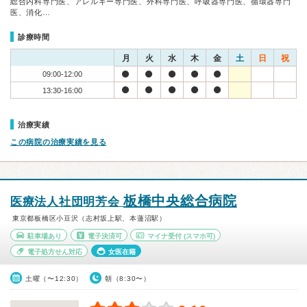
総合内科専門医、アレルギー専門医、外科専門医、呼吸器専門医、循環器専門
医、消化…
診療時間
月
火
水
木
金
土
日
祝
09:00-12:00
13:30-16:00
治療実績
この病院の治療実績を見る
板橋中央総合病院
医療法人社団明芳会
東京都板橋区小豆沢（志村坂上駅、本蓮沼駅）
駐車場あり
電子決済可
マイナ受付
(スマホ可)
電子処方せん対応
女医在籍
土曜（〜12:30）
朝（8:30〜）