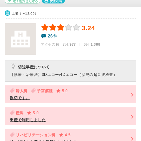
電子処方せん対応
女医在籍
土曜（〜12:00）
3.24
26件
アクセス数 7月:
977
| 6月:
1,388
切迫早産について
【診療・治療法】
3Dエコー/4Dエコー（胎児の超音波検査）
婦人科
子宮筋腫
5.0
親切です。
産科
5.0
出産で利用しました
リハビリテーション科
4.5