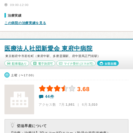
09:00-12:00
治療実績
この病院の治療実績を見る
医療法人社団新愛会 東府中病院
東京都府中市若松町（東府中駅、多磨霊園駅、府中競馬正門前駅）
駐車場あり
電子決済可
マイナ受付
(スマホ可)
女医在籍
土曜（〜17:00）
3.68
44件
アクセス数 7月:
1,981
| 6月:
3,010
切迫早産について