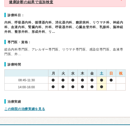
健康診断の結果で追加検査
診療科目：
内科、呼吸器内科、循環器内科、消化器内科、糖尿病科、リウマチ科、神経内
科、血液内科、腎臓内科、外科、呼吸器外科、心臓血管外科、乳腺科、脳神経
外科、整形外科、形成外科、リ…
専門医・資格：
総合内科専門医、アレルギー専門医、リウマチ専門医、感染症専門医、血液専
門医、外…
診療時間
月
火
水
木
金
土
日
祝
08:45-11:30
14:00-16:00
治療実績
この病院の治療実績を見る