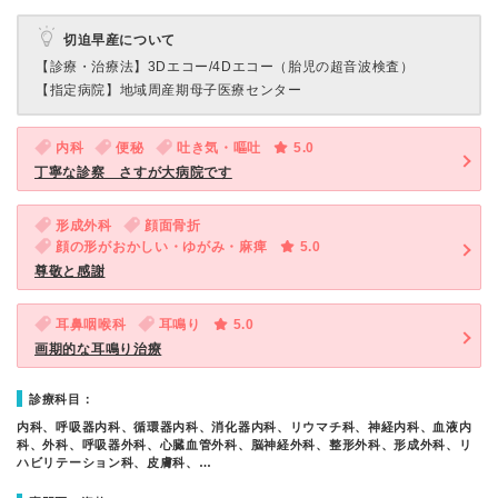
切迫早産について
【診療・治療法】
3Dエコー/4Dエコー（胎児の超音波検査）
【指定病院】
地域周産期母子医療センター
内科
便秘
吐き気・嘔吐
5.0
丁寧な診察 さすが大病院です
形成外科
顔面骨折
顔の形がおかしい・ゆがみ・麻痺
5.0
尊敬と感謝
耳鼻咽喉科
耳鳴り
5.0
画期的な耳鳴り治療
診療科目：
内科、呼吸器内科、循環器内科、消化器内科、リウマチ科、神経内科、血液内
科、外科、呼吸器外科、心臓血管外科、脳神経外科、整形外科、形成外科、リ
ハビリテーション科、皮膚科、…