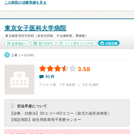
この病院の治療実績を見る
東京女子医科大学病院
東京都新宿区河田町（若松河田駅、牛込柳町駅、曙橋駅）
駐車場あり
電子決済可
マイナ受付
(スマホ可)
女医在籍
土曜（〜12:00）
3.58
91件
アクセス数 7月:
4,633
| 6月:
5,220
切迫早産について
【診療・治療法】
3Dエコー/4Dエコー（胎児の超音波検査）
【指定病院】
総合周産期母子医療センター