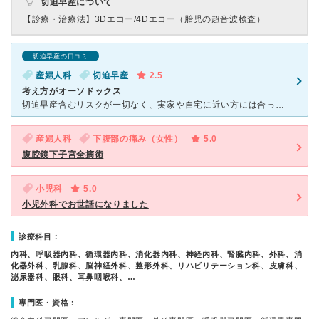
切迫早産について
【診療・治療法】
3Dエコー/4Dエコー（胎児の超音波検査）
切迫早産の口コミ
産婦人科
切迫早産
2.5
考え方がオーソドックス
切迫早産含むリスクが一切なく、実家や自宅に近い方には合ってると思います。 付随して、他院にもよくある事ですが検診外来も混み合っています。流れは非常に機械的で疑問点を聞く時間も限られています。聞きたい
産婦人科
下腹部の痛み（女性）
5.0
腹腔鏡下子宮全摘術
小児科
5.0
小児外科でお世話になりました
診療科目：
内科、呼吸器内科、循環器内科、消化器内科、神経内科、腎臓内科、外科、消
化器外科、乳腺科、脳神経外科、整形外科、リハビリテーション科、皮膚科、
泌尿器科、眼科、耳鼻咽喉科、…
専門医・資格：