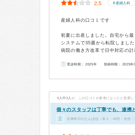
2.5
産婦人科
産婦人科の口コミです
初夏に出産しました。自宅から最
システムで35週から転院しまし
病院の働き方改革で日中対応の計画
受診時期： 2025年
投稿時期： 2025年
4人中3人
が、この口コミが参考になったと投票し
個々のスタッフは丁寧でも、連携
石神井川のたんぽぽ（本人・40代・女性・