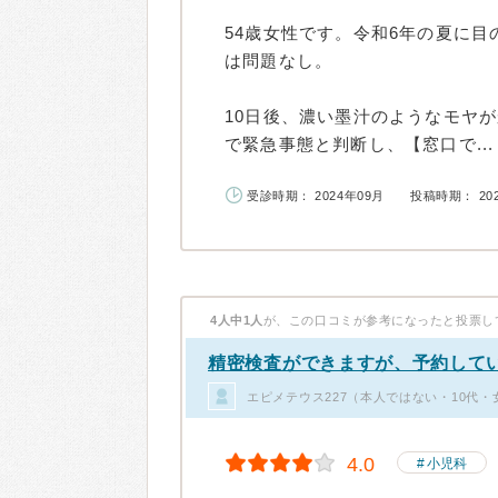
54歳女性です。令和6年の夏に
は問題なし。
10日後、濃い墨汁のようなモヤ
で緊急事態と判断し、【窓口で...
受診時期： 2024年09月
投稿時期： 20
4人中1人
が、この口コミが参考になったと投票し
精密検査ができますが、予約して
エピメテウス227（本人ではない・10代・
4.0
小児科