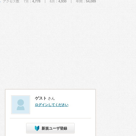
アクセス数 7月：
4,778
| 6月：
4,930
| 年間：
54,089
ゲスト
さん
ログインしてください
新規ユーザ登録