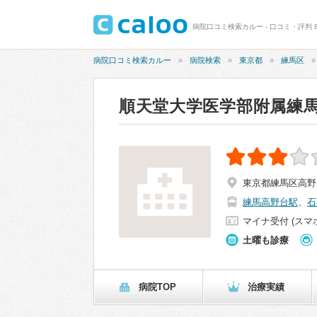
病院口コミ検索カルー - 口コミ・評判 
病院口コミ検索カルー
病院検索
東京都
練馬区
順天堂大学医学部附属練
東京都練馬区高野台3
練馬高野台駅
、
石
マイナ受付 (スマ
土曜も診療
病院TOP
治療実績