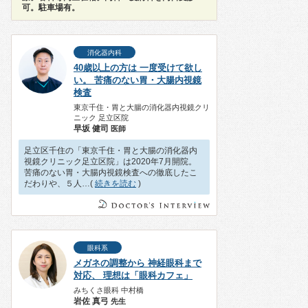
可。駐車場有。
消化器内科
40歳以上の方は 一度受けて欲し
い。 苦痛のない胃・大腸内視鏡
検査
東京千住・胃と大腸の消化器内視鏡クリ
ニック 足立区院
早坂 健司
医師
足立区千住の「東京千住・胃と大腸の消化器内
視鏡クリニック足立区院」は2020年7月開院。
苦痛のない胃・大腸内視鏡検査への徹底したこ
だわりや、５人…(
続きを読む
)
眼科系
メガネの調整から 神経眼科まで
対応、 理想は「眼科カフェ」
みちくさ眼科 中村橋
岩佐 真弓
先生