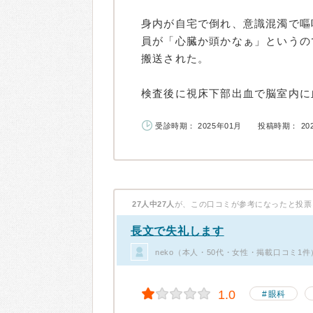
身内が自宅で倒れ、意識混濁で嘔
員が「心臓か頭かなぁ」というの
搬送された。
検査後に視床下部出血で脳室内に血.
受診時期： 2025年01月
投稿時期： 20
27人中27人
が、この口コミが参考になったと投票
長文で失礼します
neko（本人・50代・女性・掲載口コミ1件
1.0
眼科