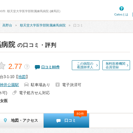
80件: 順天堂大学医学部附属練馬病院 (練馬区)
Calooとは
高野台
順天堂大学医学部附属練馬病院
口コミ
馬病院
の口コミ・評判
この病院の
無料医療機関
2.77
？
口コミ
80
件
看護師求人
会員登録
-1-10
【
地図
】
神井公園駅
駐車場あり
電子決済可
ホ可)
電子処方せん対応
女医
80件
地図・アクセス
口コミ