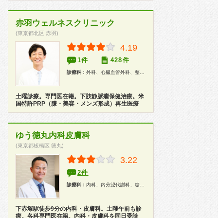
赤羽ウェルネスクリニック
(東京都北区 赤羽)
4.19
1件
428件
診療科：
外科、心臓血管外科、整形外科
土曜診療。専門医在籍。下肢静脈瘤保健治療。米
国特許PRP（膝・美容・メンズ形成）再生医療
ゆう徳丸内科皮膚科
(東京都板橋区 徳丸)
3.22
2件
診療科：
内科、内分泌代謝科、糖尿病科、腎臓内科、皮膚科、美容皮膚科、健康診断、在宅医療
下赤塚駅徒歩9分の内科・皮膚科。土曜午前も診
療。各科専門医在籍。内科・皮膚科を同日受診