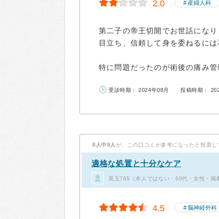
2.0
産婦人科
第二子の帝王切開でお世話になり
目立ち、信頼して身を委ねるには
特に問題だったのが術後の痛み管理
受診時期： 2024年08月
投稿時期： 20
8人中8人
が、この口コミが参考になったと投票し
適格な処置と十分なケア
黒玉765（本人ではない・60代・女性・掲
4.5
脳神経外科