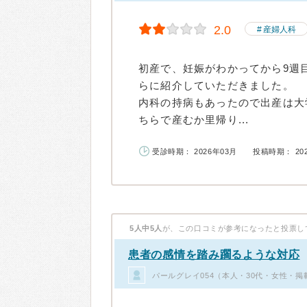
2.0
産婦人科
初産で、妊娠がわかってから9週
らに紹介していただきました。
内科の持病もあったので出産は大
ちらで産むか里帰り...
受診時期： 2026年03月
投稿時期： 20
5人中5人
が、この口コミが参考になったと投票し
患者の感情を踏み躙るような対応
パールグレイ054（本人・30代・女性・掲