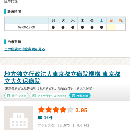
症専門医…
診療時間
月
火
水
木
金
土
日
祝
09:00-17:00
治療実績
この病院の治療実績を見る
地方独立行政法人東京都立病院機構 東京都
立大久保病院
東京都新宿区歌舞伎町（西武新宿駅、新宿西口駅、新大久保駅）
電子決済可
マイナ受付
(スマホ可)
女医在籍
3.95
16件
アクセス数 7月:
573
| 6月:
702