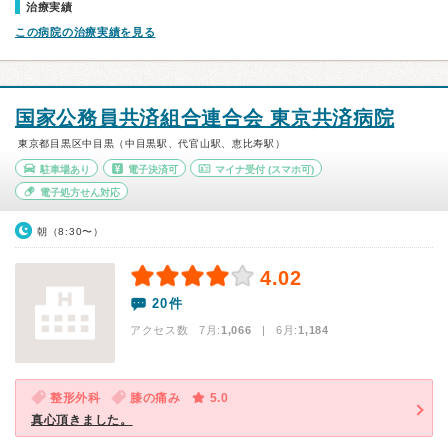
治療実績
この病院の治療実績を見る
国家公務員共済組合連合会 東京共済病院
東京都目黒区中目黒（中目黒駅、代官山駅、恵比寿駅）
駐車場あり
電子決済可
マイナ受付
(スマホ可)
電子処方せん対応
朝（8:30〜）
4.02
20件
アクセス数 7月:
1,066
| 6月:
1,184
整形外科
膝の痛み
5.0
真心頂きました。