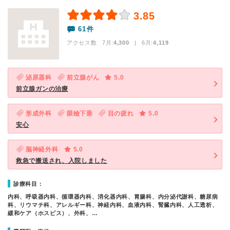
3.85
61件
アクセス数 7月:
4,300
| 6月:
4,119
泌尿器科
前立腺がん
5.0
前立腺ガンの治療
形成外科
眼瞼下垂
目の疲れ
5.0
安心
脳神経外科
5.0
救急で搬送され、入院しました
診療科目：
内科、呼吸器内科、循環器内科、消化器内科、胃腸科、内分泌代謝科、糖尿病
科、リウマチ科、アレルギー科、神経内科、血液内科、腎臓内科、人工透析、
緩和ケア（ホスピス）、外科、…