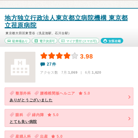
地方独立行政法人東京都立病院機構 東京都
立荏原病院
東京都大田区東雪谷（洗足池駅、石川台駅）
駐車場あり
電子決済可
マイナ受付
(スマホ可)
女医在籍
3.98
27件
アクセス数 7月:
1,069
| 6月:
1,620
整形外科
腰椎椎間板ヘルニア
5.0
ありがとうございました
眼科
緑内障
5.0
とても良い病院
産婦人科
出産
5.0