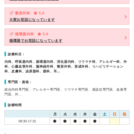
整形外科
5.0
大変お世話になっています
循環器内科
5.0
循環器でお世話になっています
診療科目：
内科、呼吸器内科、循環器内科、消化器内科、リウマチ科、アレルギー科、外
科、心臓血管外科、脳神経外科、整形外科、形成外科、リハビリテーション
科、皮膚科、泌尿器科、眼科、耳…
専門医・資格：
総合内科専門医、アレルギー専門医、リウマチ専門医、感染症専門医、血液専
門医、外…
診療時間
月
火
水
木
金
土
日
祝
08:30-17:15