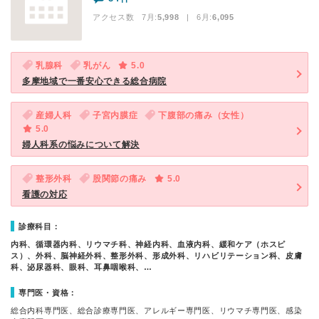
アクセス数 7月:
5,998
| 6月:
6,095
乳腺科
乳がん
5.0
多摩地域で一番安心できる総合病院
産婦人科
子宮内膜症
下腹部の痛み（女性）
5.0
婦人科系の悩みについて解決
整形外科
股関節の痛み
5.0
看護の対応
診療科目：
内科、循環器内科、リウマチ科、神経内科、血液内科、緩和ケア（ホスピ
ス）、外科、脳神経外科、整形外科、形成外科、リハビリテーション科、皮膚
科、泌尿器科、眼科、耳鼻咽喉科、…
専門医・資格：
総合内科専門医、総合診療専門医、アレルギー専門医、リウマチ専門医、感染