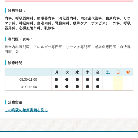
診療科目：
内科、呼吸器内科、循環器内科、消化器内科、内分泌代謝科、糖尿病科、リウ
マチ科、神経内科、血液内科、腎臓内科、緩和ケア（ホスピス）、外科、呼吸
器外科、心臓血管外科、乳腺科…
専門医・資格：
総合内科専門医、アレルギー専門医、リウマチ専門医、感染症専門医、血液専
門医、外…
診療時間
月
火
水
木
金
土
日
祝
08:30-11:00
13:00-15:00
治療実績
この病院の治療実績を見る