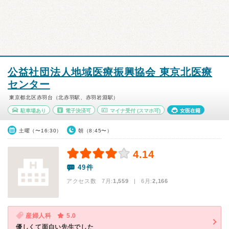
公益社団法人地域医療振興協会 東京北医療
センター
東京都北区赤羽台（北赤羽駅、赤羽岩淵駅）
駐車場あり
電子決済可
マイナ受付
(スマホ可)
女医在籍
土曜（〜16:30）
朝（8:45〜）
4.14
49件
アクセス数 7月:
1,559
| 6月:
2,166
産婦人科
5.0
優しくて面白い先生でした