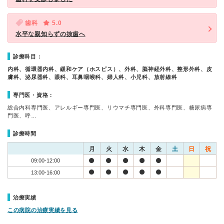
歯科
5.0
水平な親知らずの抜歯へ
診療科目：
内科、循環器内科、緩和ケア（ホスピス）、外科、脳神経外科、整形外科、皮
膚科、泌尿器科、眼科、耳鼻咽喉科、婦人科、小児科、放射線科
専門医・資格：
総合内科専門医、アレルギー専門医、リウマチ専門医、外科専門医、糖尿病専
門医、呼…
診療時間
月
火
水
木
金
土
日
祝
09:00-12:00
13:00-16:00
治療実績
この病院の治療実績を見る