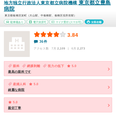
東京都立豊島
地方独立行政法人東京都立病院機構
病院
東京都板橋区栄町（大山駅、中板橋駅、板橋区役所前駅）
駐車場あり
電子決済可
マイナ受付
(スマホ可)
女医在籍
3.84
36件
アクセス数 7月:
2,109
| 6月:
2,273
眼科
網膜剥離
視力の低下
5.0
最高の眼科です
産婦人科
5.0
綺麗な病院
5.0
親切丁寧