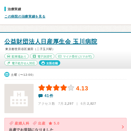
治療実績
この病院の治療実績を見る
公益財団法人日産厚生会 玉川病院
東京都世田谷区瀬田（二子玉川駅）
駐車場あり
電子決済可
マイナ受付
(スマホ可)
電子処方せん対応
女医在籍
土曜（〜12:00）
4.13
41件
アクセス数 7月:
2,297
| 6月:
2,827
産婦人科
出産
5.0
出産でお世話になりました