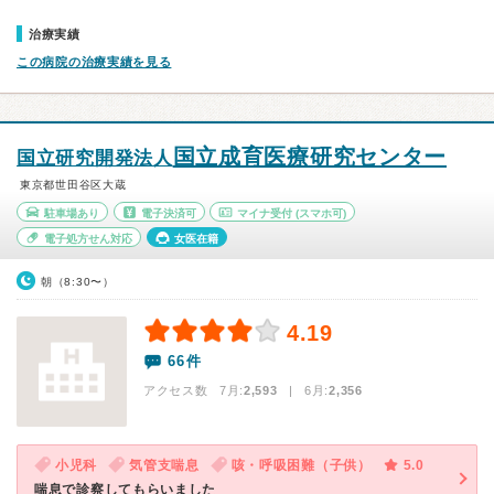
治療実績
この病院の治療実績を見る
国立成育医療研究センター
国立研究開発法人
東京都世田谷区大蔵
駐車場あり
電子決済可
マイナ受付
(スマホ可)
電子処方せん対応
女医在籍
朝（8:30〜）
4.19
66件
アクセス数 7月:
2,593
| 6月:
2,356
小児科
気管支喘息
咳・呼吸困難（子供）
5.0
喘息で診察してもらいました