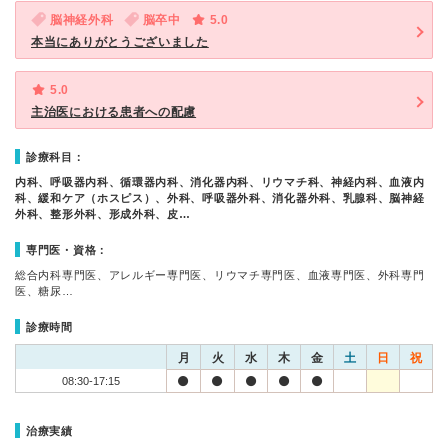
脳神経外科
脳卒中
5.0
本当にありがとうございました
5.0
主治医における患者への配慮
診療科目：
内科、呼吸器内科、循環器内科、消化器内科、リウマチ科、神経内科、血液内
科、緩和ケア（ホスピス）、外科、呼吸器外科、消化器外科、乳腺科、脳神経
外科、整形外科、形成外科、皮…
専門医・資格：
総合内科専門医、アレルギー専門医、リウマチ専門医、血液専門医、外科専門
医、糖尿…
診療時間
月
火
水
木
金
土
日
祝
08:30-17:15
治療実績