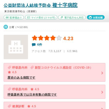
複十字病院
公益財団法人結核予防会
東京都清瀬市松山（清瀬駅）
駐車場あり
マイナ受付
(スマホ可)
電子処方せん対応
女医在籍
土曜（〜12:00）
4.23
4件
アクセス数 7月:
1,117
| 6月:
961
呼吸器内科
新型コロナウイルス感染症（COVID-19）
4.5
歴史のある病院です
呼吸器内科
4.5
呼吸器科系では日本有数の病院です
健康診断
4.5