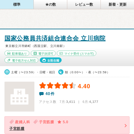
標準
★の数
レビュー数
新着・更新
国家公務員共済組合連合会 立川病院
東京都立川市錦町（西国立駅、立川南駅）
駐車場あり
電子決済可
マイナ受付
(スマホ可)
電子処方せん対応
女医在籍
土曜（〜23:59）・日曜・祝日
朝（0:00〜）・夜（〜23:59）
4.40
40件
アクセス数 7月:
3,411
| 6月:
4,177
産婦人科
子宮筋腫
5.0
子宮筋腫