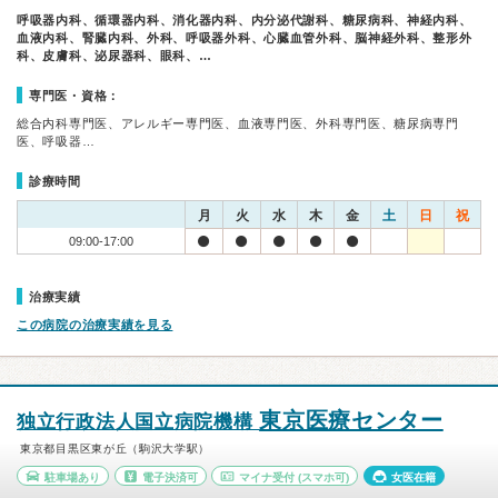
呼吸器内科、循環器内科、消化器内科、内分泌代謝科、糖尿病科、神経内科、
血液内科、腎臓内科、外科、呼吸器外科、心臓血管外科、脳神経外科、整形外
科、皮膚科、泌尿器科、眼科、…
専門医・資格：
総合内科専門医、アレルギー専門医、血液専門医、外科専門医、糖尿病専門
医、呼吸器…
診療時間
月
火
水
木
金
土
日
祝
09:00-17:00
治療実績
この病院の治療実績を見る
東京医療センター
独立行政法人国立病院機構
東京都目黒区東が丘（駒沢大学駅）
駐車場あり
電子決済可
マイナ受付
(スマホ可)
女医在籍