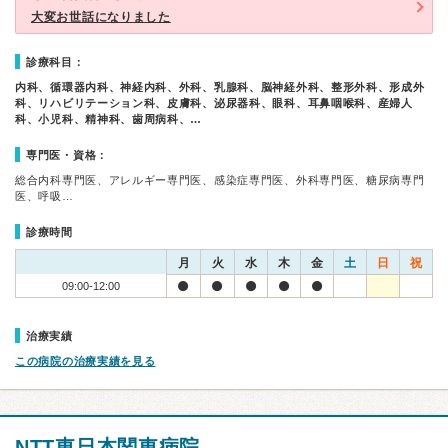
大変お世話になりました
診療科目：
内科、循環器内科、神経内科、外科、乳腺科、脳神経外科、整形外科、形成外
科、リハビリテーション科、皮膚科、泌尿器科、眼科、耳鼻咽喉科、産婦人
科、小児科、精神科、歯周病科、…
専門医・資格：
総合内科専門医、アレルギー専門医、感染症専門医、外科専門医、糖尿病専門
医、呼吸…
診療時間
月
火
水
木
金
土
日
祝
09:00-12:00
治療実績
この病院の治療実績を見る
NTT東日本関東病院