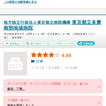
この病院の治療実績を見る
東京都立多摩
地方独立行政法人東京都立病院機構
南部地域病院
東京都多摩市中沢（多摩センター駅（京王多摩センター駅、小田急多摩センター
駅）、唐木田駅）
駐車場あり
電子決済可
マイナ受付
(スマホ可)
女医在籍
4.00
17件
アクセス数 7月:
1,683
| 6月:
1,941
リウマチ科
シェーグレン症候群
むくみ
5.0
親切、丁寧。
歯科
5.0
歯科を受診しました