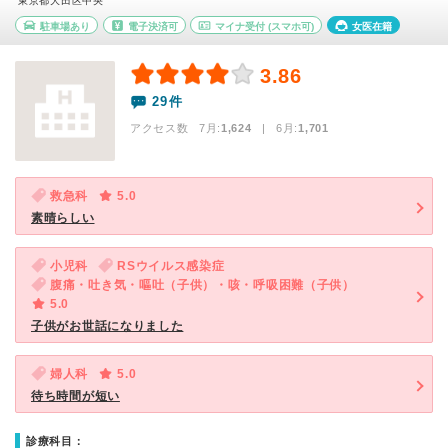
東京都大田区中央
駐車場あり
電子決済可
マイナ受付
(スマホ可)
女医在籍
3.86
29件
アクセス数 7月:
1,624
| 6月:
1,701
救急科
5.0
素晴らしい
小児科
RSウイルス感染症
腹痛・吐き気・嘔吐（子供）・咳・呼吸困難（子供）
5.0
子供がお世話になりました
婦人科
5.0
待ち時間が短い
診療科目：