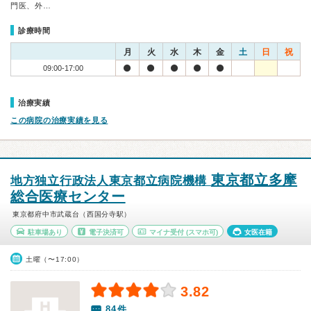
門医、外…
診療時間
月
火
水
木
金
土
日
祝
09:00-17:00
治療実績
この病院の治療実績を見る
東京都立多摩
地方独立行政法人東京都立病院機構
総合医療センター
東京都府中市武蔵台（西国分寺駅）
駐車場あり
電子決済可
マイナ受付
(スマホ可)
女医在籍
土曜（〜17:00）
3.82
84件