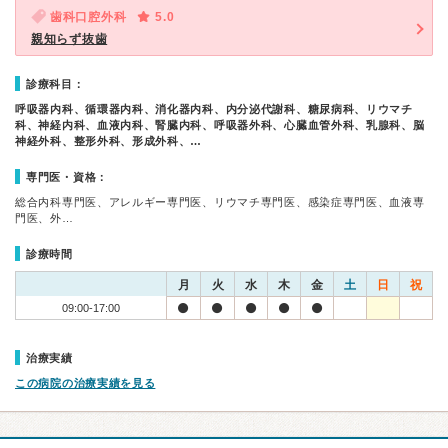
歯科口腔外科
5.0
親知らず抜歯
診療科目：
呼吸器内科、循環器内科、消化器内科、内分泌代謝科、糖尿病科、リウマチ
科、神経内科、血液内科、腎臓内科、呼吸器外科、心臓血管外科、乳腺科、脳
神経外科、整形外科、形成外科、…
専門医・資格：
総合内科専門医、アレルギー専門医、リウマチ専門医、感染症専門医、血液専
門医、外…
診療時間
月
火
水
木
金
土
日
祝
09:00-17:00
治療実績
この病院の治療実績を見る