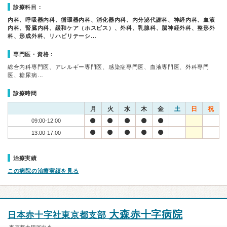
診療科目：
内科、呼吸器内科、循環器内科、消化器内科、内分泌代謝科、神経内科、血液
内科、腎臓内科、緩和ケア（ホスピス）、外科、乳腺科、脳神経外科、整形外
科、形成外科、リハビリテーシ…
専門医・資格：
総合内科専門医、アレルギー専門医、感染症専門医、血液専門医、外科専門
医、糖尿病…
診療時間
月
火
水
木
金
土
日
祝
09:00-12:00
13:00-17:00
治療実績
この病院の治療実績を見る
大森赤十字病院
日本赤十字社東京都支部