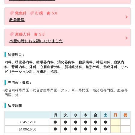
救急科
打撲
5.0
救急搬送
産婦人科
5.0
出産の時にお世話になりました
診療科目：
内科、呼吸器内科、循環器内科、消化器内科、糖尿病科、神経内科、血液内
科、腎臓内科、外科、心臓血管外科、脳神経外科、整形外科、形成外科、リハ
ビリテーション科、皮膚科、泌尿…
専門医・資格：
総合内科専門医、総合診療専門医、アレルギー専門医、感染症専門医、血液専
門医、外…
診療時間
月
火
水
木
金
土
日
祝
08:45-12:00
14:00-16:30