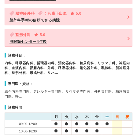
脳神経外科
くも膜下出血
5.0
脳外科手術の信頼できる病院
整形外科
5.0
股関節センター4年後
診療科目：
内科、呼吸器内科、循環器内科、消化器内科、糖尿病科、リウマチ科、神経内
科、血液内科、腎臓内科、外科、呼吸器外科、消化器外科、乳腺科、脳神経外
科、整形外科、形成外科、リハ…
専門医・資格：
総合内科専門医、アレルギー専門医、リウマチ専門医、外科専門医、糖尿病専
門医、呼…
診療時間
月
火
水
木
金
土
日
祝
09:00-12:00
13:00-16:30