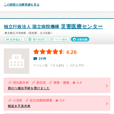
この病院の治療実績を見る
災害医療センター
独立行政法人 国立病院機構
東京都立川市緑町（高松駅、立川北駅）
駐車場あり
電子決済可
マイナ受付
女医在籍
4.26
24件
アクセス数 7月:
1,651
| 6月:
1,773
消化器外科
胆石症
胃痛・腹痛
5.0
胆のう摘出手術を受けました
小児科
起立性調節障害
5.0
朝起き不良外来