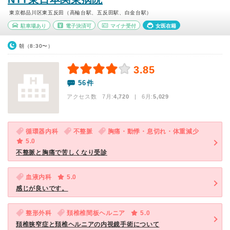
東京都品川区東五反田（高輪台駅、五反田駅、白金台駅）
駐車場あり
電子決済可
マイナ受付
女医在籍
朝（8:30〜）
3.85
56件
アクセス数 7月:
4,720
| 6月:
5,029
循環器内科
不整脈
胸痛・動悸・息切れ・体重減少
5.0
不整脈と胸痛で苦しくなり受診
血液内科
5.0
感じが良いです。
整形外科
頚椎椎間板ヘルニア
5.0
頚椎狭窄症と頚椎ヘルニアの内視鏡手術について