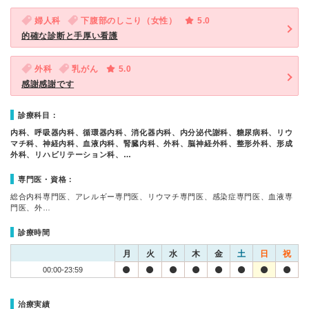
婦人科
下腹部のしこり（女性）
5.0
的確な診断と手厚い看護
外科
乳がん
5.0
感謝感謝です
診療科目：
内科、呼吸器内科、循環器内科、消化器内科、内分泌代謝科、糖尿病科、リウ
マチ科、神経内科、血液内科、腎臓内科、外科、脳神経外科、整形外科、形成
外科、リハビリテーション科、…
専門医・資格：
総合内科専門医、アレルギー専門医、リウマチ専門医、感染症専門医、血液専
門医、外…
診療時間
月
火
水
木
金
土
日
祝
00:00-23:59
治療実績