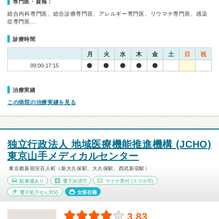
専門医・資格：
総合内科専門医、総合診療専門医、アレルギー専門医、リウマチ専門医、感染
症専門医…
診療時間
月
火
水
木
金
土
日
祝
09:00-17:15
治療実績
この病院の治療実績を見る
独立行政法人 地域医療機能推進機構 (JCHO)
東京山手メディカルセンター
東京都新宿区百人町（新大久保駅、大久保駅、西武新宿駅）
駐車場あり
電子決済可
マイナ受付
(スマホ可)
電子処方せん対応
女医在籍
3.83