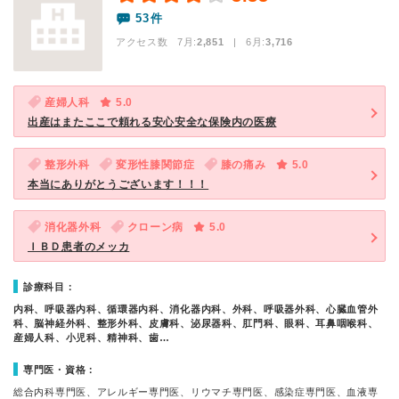
53件
アクセス数 7月:
2,851
| 6月:
3,716
産婦人科
5.0
出産はまたここで頼れる安心安全な保険内の医療
整形外科
変形性膝関節症
膝の痛み
5.0
本当にありがとうございます！！！
消化器外科
クローン病
5.0
ＩＢＤ患者のメッカ
診療科目：
内科、呼吸器内科、循環器内科、消化器内科、外科、呼吸器外科、心臓血管外
科、脳神経外科、整形外科、皮膚科、泌尿器科、肛門科、眼科、耳鼻咽喉科、
産婦人科、小児科、精神科、歯…
専門医・資格：
総合内科専門医、アレルギー専門医、リウマチ専門医、感染症専門医、血液専