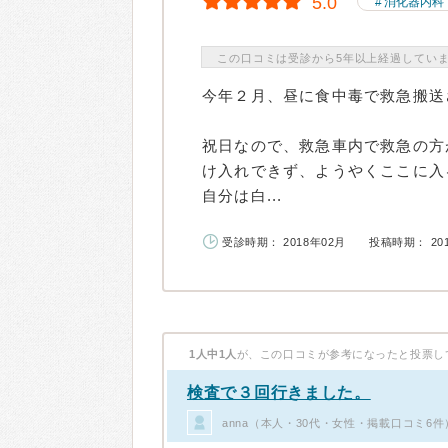
5.0
消化器内科
この口コミは受診から5年以上経過してい
今年２月、昼に食中毒で救急搬送
祝日なので、救急車内で救急の方
け入れできず、ようやくここに入
自分は白...
受診時期： 2018年02月
投稿時期： 20
1人中1人
が、この口コミが参考になったと投票し
検査で３回行きました。
anna（本人・30代・女性・掲載口コミ6件