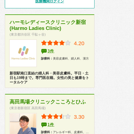
医療機関ログイン
ハーモレディースクリニック新宿
(Harmo Ladies Clinic)
(東京都渋谷区 千駄ヶ谷)
4.20
3件
診療科：
美容皮膚科、婦人科、漢方
新宿駅南口直結の婦人科・美容皮膚科。平日・土
日も19時まで。専門医在籍。女性の美と健康をト
ータルケア
高田馬場クリニックこころとひふ
(東京都新宿区 高田馬場)
3.30
1件
診療科：
アレルギー科、皮膚科、精神科、心療内科