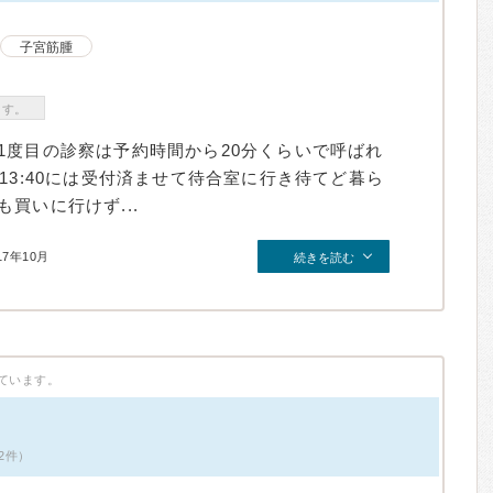
子宮筋腫
ます。
1度目の診察は予約時間から20分くらいで呼ばれ
13:40には受付済ませて待合室に行き待てど暮ら
買いに行けず...
17年10月
続きを読む
ています。
2件）