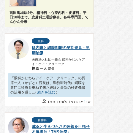
高田馬場駅4分。精神科・心療内科・皮膚科。平
日18時まで。皮膚科土曜診療有。各科専門医。て
んかん外来
眼科
緑内障と網膜剥離の早期発見・早
期治療
医療法人社団一義会 眼科かじわらア
イ・ケア・クリニック
梶原 一人
院長
「眼科かじわらアイ・ケア・クリニック」の梶
原一人（かずと）院長は、勤務医時代に網膜を
専門に診療を重ねて来た経験と最新の検査機器
の活用を通し…(
続きを読む
)
精神科
減薬と生きづらさの改善を目指せ
る選択肢「TMS治療」