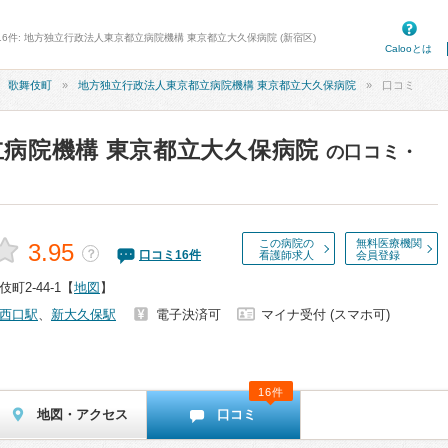
16件: 地方独立行政法人東京都立病院機構 東京都立大久保病院 (新宿区)
Calooとは
歌舞伎町
地方独立行政法人東京都立病院機構 東京都立大久保病院
口コミ
病院機構 東京都立大久保病院
の口コミ・
この病院の
無料医療機関
3.95
？
口コミ
16
件
看護師求人
会員登録
2-44-1
【
地図
】
西口駅
、
新大久保駅
電子決済可
マイナ受付 (スマホ可)
16件
地図・アクセス
口コミ