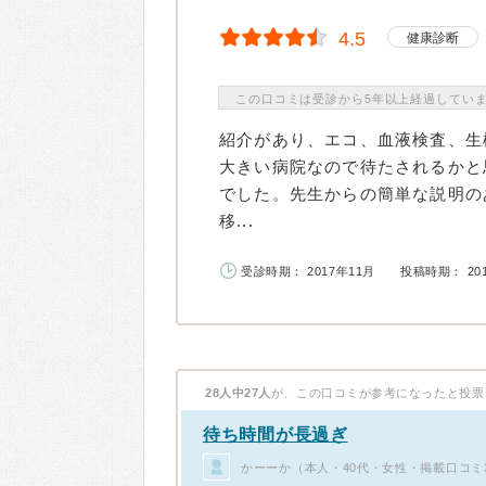
4.5
健康診断
この口コミは受診から5年以上経過してい
紹介があり、エコ、血液検査、生
大きい病院なので待たされるかと
でした。先生からの簡単な説明の
移...
受診時期： 2017年11月
投稿時期： 20
28人中27人
が、この口コミが参考になったと投票
待ち時間が長過ぎ
かーーか（本人・40代・女性・掲載口コミ