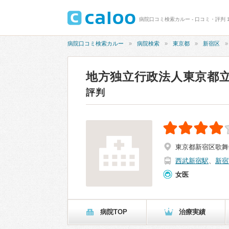
病院口コミ検索カルー - 口コミ・評判 
病院口コミ検索カルー
病院検索
東京都
新宿区
地方独立行政法人東京都立
評判
東京都新宿区歌舞伎町
西武新宿駅
、
新宿
女医
病院TOP
治療実績