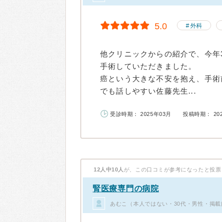
5.0
外科
他クリニックからの紹介で、今年
手術していただきました。
癌という大きな不安を抱え、手術
でも話しやすい佐藤先生...
受診時期： 2025年03月
投稿時期： 20
12人中10人
が、この口コミが参考になったと投票
腎医療専門の病院
あむこ（本人ではない・30代・男性・掲載