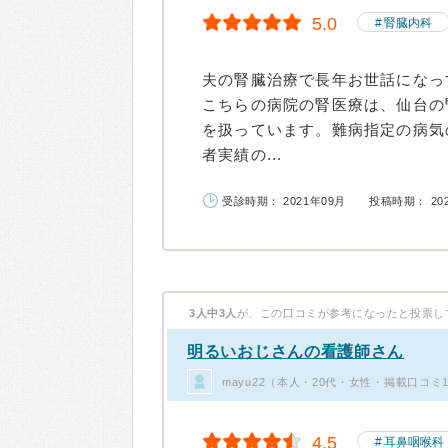
5.0
腎臓内科
夫の腎臓治療で長年お世話になっ
こちらの病院の腎医療は、仙台の
を扱っています。難病指定の病気
者実績の...
受診時期： 2021年09月
投稿時期： 20
3人中3人
が、この口コミが参考になったと投票し
明るいおじさんの看護師さん
mayu22（本人・20代・女性・掲載口コミ
4.5
耳鼻咽喉科