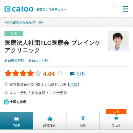
«東京都新宿区新宿の一覧へ
公式
医療法人社団TLC医療会 ブレインケ
アクリニック
新宿御苑前駅
新宿三丁目駅
4.04
11件
？
地図
東京都新宿区新宿2-1-2 白鳥ビル2F【
】
ネット予約
女医在籍
マイナ受付
土曜も診療
11件
TOP
診療案内
地図
口コミ