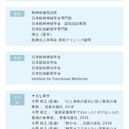
精神保健指定医
資格
日本精神神経学会専門医
日本精神神経学会 認知症診察医
日本抗加齢医学専門医
博士（医学）
医療法人幸和会 美咲クリニック顧問
日本精神神経学会
学会
日本認知症学会
日本認知療法学会
日本抗加齢医学会
Institute for Functional Medicine
▼主な著作
その
今野 裕之 (監修) 「心と身体の疲れに効く最高の食
他
事術」, 笠倉出版社, 2018
今野 裕之：「最新栄養医学でわかった! ボケない人の
最強の食事術」, 青春出版社, 2018
今野 裕之 (監修) 「卵やせ」, 主婦の友社, 2018
今野 裕之 (監修) 「糖質オフで太らない真夜中つま