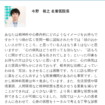
今野 裕之 名誉医院長
あなたは精神科や心療内科にどのようなイメージをお持ちで
すか？うつ病が広く世間一般に認知された今では「頭のおか
しい人が行くところ」と思っている人はもう多くはないと思
いますが、「心の病気はどうせ行っても治らない」「話もろ
くに聞かずにどんどん薬を出されてしまう」といった印象を
お持ちの方は少なくないと思います。たしかに、心の病気は
まだ原因が明らかにされておらず、根本的な治療によってい
わゆる「完治」をさせることは困難です。ろくに話も聞かず
に薬をどんどん出すような医療機関があるのも事実です。し
かし精神科医療は年々進歩しています。また、生活習慣や環
境要因、人間環境など精神状態を悪化させうる要素を減らす
ことができれば、より少ない薬で、より長く健康な状態を維
持できることが可能になりました。当院では一人一人の患者
さんに合わせて、心身の状態をトータルで考える丁寧な診察