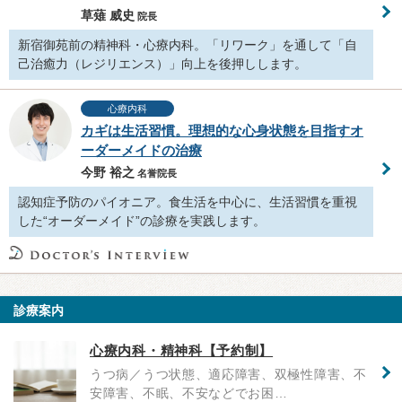
草薙 威史
院長
新宿御苑前の精神科・心療内科。「リワーク」を通して「自
己治癒力（レジリエンス）」向上を後押しします。
心療内科
カギは生活習慣。理想的な心身状態を目指すオ
ーダーメイドの治療
今野 裕之
名誉院長
認知症予防のパイオニア。食生活を中心に、生活習慣を重視
した“オーダーメイド”の診療を実践します。
診療案内
心療内科・精神科【予約制】
うつ病／うつ状態、適応障害、双極性障害、不
安障害、不眠、不安などでお困…