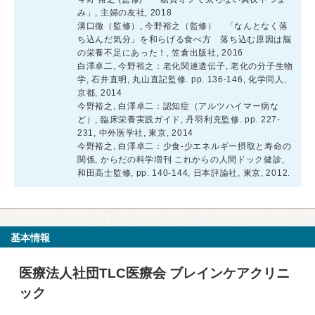
み」, 主婦の友社, 2018
溝口徹（監修）, 今野裕之（監修） 「なんとなく落
ち込んだ気分」を和らげる食べ方 落ち込む原因は脳
の栄養不足にあった！, 笠倉出版社, 2016
白澤卓二, 今野裕之：老化関連遺伝子, 老化の分子生物
学, 石井直明, 丸山直記監修. pp. 136-146, 化学同人,
京都, 2014
今野裕之, 白澤卓二：認知症（アルツハイマー病な
ど）, 臨床栄養実践ガイド, 丹羽利充監修. pp. 227-
231, 中外医学社, 東京, 2014
今野裕之, 白澤卓二：少食-少エネルギー摂取と寿命の
関係, からだの科学増刊 これからの人間ドック健診,
和田高士監修, pp. 140-144, 日本評論社, 東京, 2012.
基本情報
医療法人社団TLC医療会 ブレインケアクリニ
ック