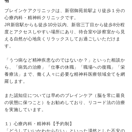
有
ブレインケアクリニックは、新宿御苑前駅より徒歩１分の
心療内科・精神科クリニックです。
JR新宿駅からも徒歩10分以内、新宿三丁目から徒歩8分程
度とアクセスしやすい場所にあり、待合室や診察室から見
える自然が心地良くリラックスしてお過ごしいただけま
す。
「うつ病など精神疾患なのではないか？」といった相談か
ら、「病気の治療」「仕事の休職」「職場への復職」「栄
養療法」まで、働く人々に必要な精神科医療領域全てを網
羅します。
また認知症については早めのブレインケア（脳を常に最良
の状態に保つこと）をお勧めしており、リコード法の治療
を実施しています。
１）心療内科・精神科【予約制】
「どうしていいかわからない」といった漠然とした不安の