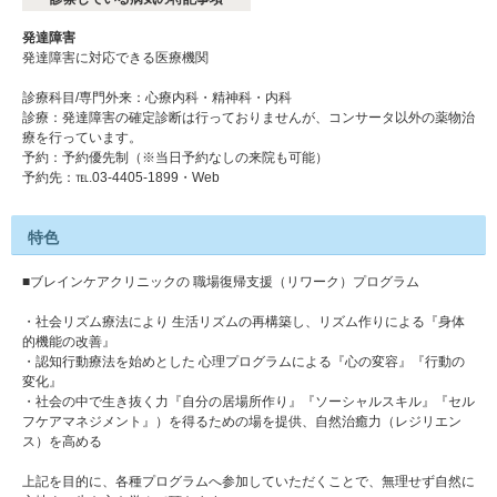
発達障害
発達障害に対応できる医療機関
診療科目/専門外来：心療内科・精神科・内科
診療：発達障害の確定診断は行っておりませんが、コンサータ以外の薬物治
療を行っています。
予約：予約優先制（※当日予約なしの来院も可能）
予約先：℡.03‐4405-1899・Web
特色
■ブレインケアクリニックの 職場復帰支援（リワーク）プログラム
・社会リズム療法により 生活リズムの再構築し、リズム作りによる『身体
的機能の改善』
・認知行動療法を始めとした 心理プログラムによる『心の変容』『行動の
変化』
・社会の中で生き抜く力『自分の居場所作り』『ソーシャルスキル』『セル
フケアマネジメント』）を得るための場を提供、自然治癒力（レジリエン
ス）を高める
上記を目的に、各種プログラムへ参加していただくことで、無理せず自然に