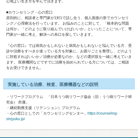
心地よい生き方を学んで頂きます。
■カウンセリング・心の窓口
原則的に、相談者と専門家が1対1で話し合う、個人面接の形でカウンセリ
ング／心理療法を行っています。 お悩みのことに対して、「根本的な問題
は何か」「どのように取り組んでいけばいいか」といったことについて、専
門家が一緒に考え、解決への糸口を探していきます。
『心の窓口』では病気かもしれないと病気かもしれないと悩んでいる方、受
診や治療をすべきか迷っている方を対象に、お困りごとを整理し、どのよう
に対処すればいいか／治療が必要なのか、などの選択肢を一緒に考えていき
ます。 医療機関などですでに治療を始められている方については、ご相談
をお受けできません。
実施している治療、検査、医療機器などの説明
・リワークプログラム 「日本うつ病リワーク協会（旧：うつ病リワーク研
究会） 所属」
・継続勤務支援（リテンション）プログラム
・心の窓口としての「カウンセリングセンター」
https://counseling-
sinjyuku.jp/