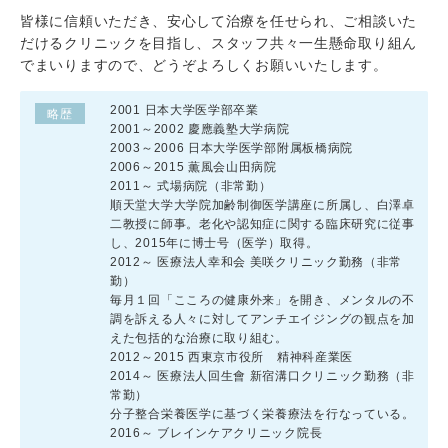
皆様に信頼いただき、安心して治療を任せられ、ご相談いた
だけるクリニックを目指し、スタッフ共々一生懸命取り組ん
でまいりますので、どうぞよろしくお願いいたします。
2001 日本大学医学部卒業
略歴
2001～2002 慶應義塾大学病院
2003～2006 日本大学医学部附属板橋病院
2006～2015 薫風会山田病院
2011～ 式場病院（非常勤）
順天堂大学大学院加齢制御医学講座に所属し、白澤卓
二教授に師事。老化や認知症に関する臨床研究に従事
し、2015年に博士号（医学）取得。
2012～ 医療法人幸和会 美咲クリニック勤務（非常
勤）
毎月１回「こころの健康外来」を開き、メンタルの不
調を訴える人々に対してアンチエイジングの観点を加
えた包括的な治療に取り組む。
2012～2015 西東京市役所 精神科産業医
2014～ 医療法人回生會 新宿溝口クリニック勤務（非
常勤）
分子整合栄養医学に基づく栄養療法を行なっている。
2016～ ブレインケアクリニック院長