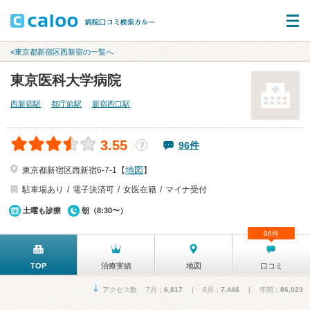
«東京都新宿区西新宿の一覧へ
東京医科大学病院
西新宿駅
都庁前駅
新宿西口駅
3.55
96件
？
地図
東京都新宿区西新宿6-7-1【
】
駐車場あり
電子決済可
女医在籍
マイナ受付
土曜も診療
朝（8:30〜）
96件
TOP
治療実績
地図
口コミ
アクセス数 7月：
6,817
| 6月：
7,446
| 年間：
86,023