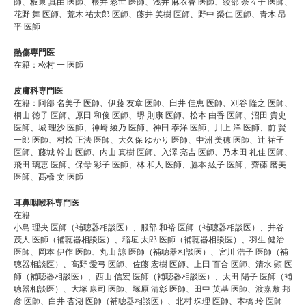
師、板東 真由 医師、根井 彩世 医師、浅井 麻衣香 医師、綾部 奈々子 医師、
花野 舞 医師、荒木 祐太郎 医師、藤井 美樹 医師、野中 榮仁 医師、青木 昂
平 医師
熱傷専門医
在籍：松村 一 医師
皮膚科専門医
在籍：阿部 名美子 医師、伊藤 友章 医師、臼井 佳恵 医師、刈谷 隆之 医師、
桐山 徳子 医師、原田 和俊 医師、堺 則康 医師、松本 由香 医師、沼田 貴史
医師、城 理沙 医師、神崎 綾乃 医師、神田 泰洋 医師、川上 洋 医師、前 賢
一郎 医師、村松 正法 医師、大久保 ゆかり 医師、中洲 美穂 医師、辻 祐子
医師、藤城 幹山 医師、内山 真樹 医師、入澤 亮吉 医師、乃木田 礼佳 医師、
飛田 璃恵 医師、保母 彩子 医師、林 和人 医師、脇本 紘子 医師、齋藤 磨美
医師、髙橋 文 医師
耳鼻咽喉科専門医
在籍
小島 理央 医師（補聴器相談医）、服部 和裕 医師（補聴器相談医）、井谷
茂人 医師（補聴器相談医）、稲垣 太郎 医師（補聴器相談医）、羽生 健治
医師、岡本 伊作 医師、丸山 諒 医師（補聴器相談医）、宮川 浩子 医師（補
聴器相談医）、高野 愛弓 医師、佐藤 宏樹 医師、上田 百合 医師、清水 顕 医
師（補聴器相談医）、西山 信宏 医師（補聴器相談医）、太田 陽子 医師（補
聴器相談医）、大塚 康司 医師、塚原 清彰 医師、田中 英基 医師、渡嘉敷 邦
彦 医師、白井 杏湖 医師（補聴器相談医）、北村 珠理 医師、本橋 玲 医師