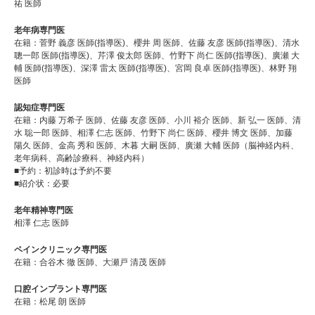
祐 医師
老年病専門医
在籍：菅野 義彦 医師(指導医)、櫻井 周 医師、佐藤 友彦 医師(指導医)、清水
聰一郎 医師(指導医)、芹澤 俊太郎 医師、竹野下 尚仁 医師(指導医)、廣瀬 大
輔 医師(指導医)、深澤 雷太 医師(指導医)、宮岡 良卓 医師(指導医)、林野 翔
医師
認知症専門医
在籍：内藤 万希子 医師、佐藤 友彦 医師、小川 裕介 医師、新 弘一 医師、清
水 聡一郎 医師、相澤 仁志 医師、竹野下 尚仁 医師、櫻井 博文 医師、加藤
陽久 医師、金高 秀和 医師、木暮 大嗣 医師、廣瀬 大輔 医師（脳神経内科、
老年病科、高齢診療科、神経内科）
■予約：初診時は予約不要
■紹介状：必要
老年精神専門医
相澤 仁志 医師
ペインクリニック専門医
在籍：合谷木 徹 医師、大瀬戸 清茂 医師
口腔インプラント専門医
在籍：松尾 朗 医師