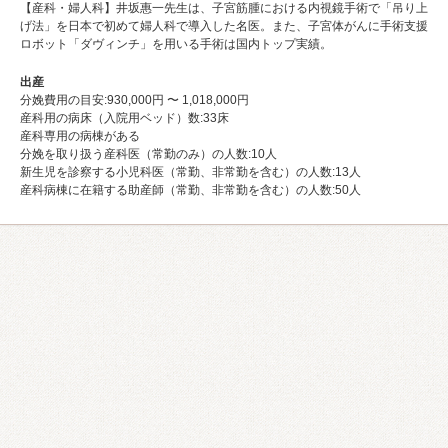
【産科・婦人科】井坂惠一先生は、子宮筋腫における内視鏡手術で「吊り上
げ法」を日本で初めて婦人科で導入した名医。また、子宮体がんに手術支援
ロボット「ダヴィンチ」を用いる手術は国内トップ実績。
出産
分娩費用の目安:930,000円 〜 1,018,000円
産科用の病床（入院用ベッド）数:33床
産科専⽤の病棟がある
分娩を取り扱う産科医（常勤のみ）の人数:10人
新生児を診察する小児科医（常勤、非常勤を含む）の人数:13人
産科病棟に在籍する助産師（常勤、非常勤を含む）の人数:50人