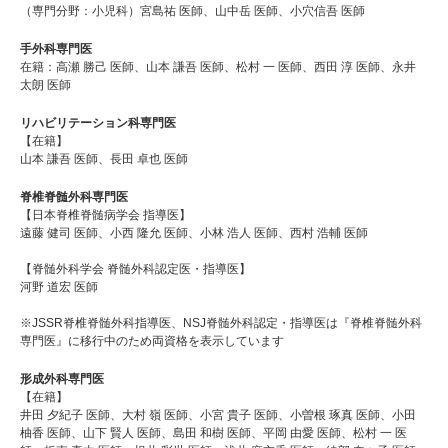
（専門分野：小児科）宮島祐 医師、山中岳 医師、小穴信吾 医師
手外科専門医
在籍：高瀬 勝己 医師、山本 謙吾 医師、松村 一 医師、西田 淳 医師、永井
太朗 医師
リハビリテーション科専門医
【在籍】
山本 謙吾 医師、長田 卓也 医師
脊椎脊髄外科専門医
【日本脊椎脊髄病学会 指導医】
遠藤 健司 医師、小西 隆允 医師、小林 浩人 医師、西村 浩輔 医師
【脊髄外科学会 脊髄外科認定医・指導医】
河野 道宏 医師
※JSSR脊椎脊髄外科指導医、NSJ脊髄外科認定・指導医は『脊椎脊髄外科
専門医』に移行中のため両資格を表示しています
形成外科専門医
【在籍】
井田 夕紀子 医師、大村 嶺 医師、小宮 貴子 医師、小曽根 琢真 医師、小田
柚香 医師、山下 賢人 医師、島田 和樹 医師、平岡 由愛 医師、松村 一 医