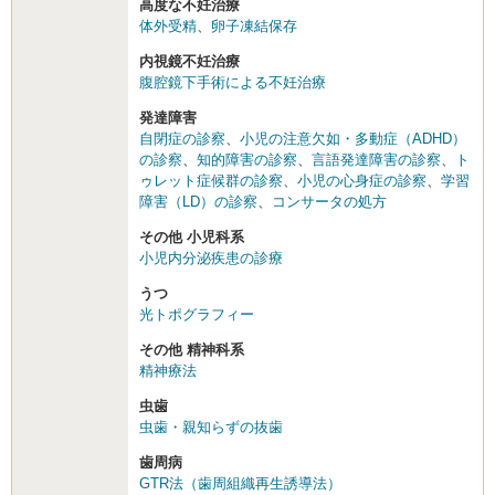
高度な不妊治療
体外受精
、
卵子凍結保存
内視鏡不妊治療
腹腔鏡下手術による不妊治療
発達障害
自閉症の診察
、
小児の注意欠如・多動症（ADHD）
の診察
、
知的障害の診察
、
言語発達障害の診察
、
ト
ゥレット症候群の診察
、
小児の心身症の診察
、
学習
障害（LD）の診察
、
コンサータの処方
その他 小児科系
小児内分泌疾患の診療
うつ
光トポグラフィー
その他 精神科系
精神療法
虫歯
虫歯・親知らずの抜歯
歯周病
GTR法（歯周組織再生誘導法）