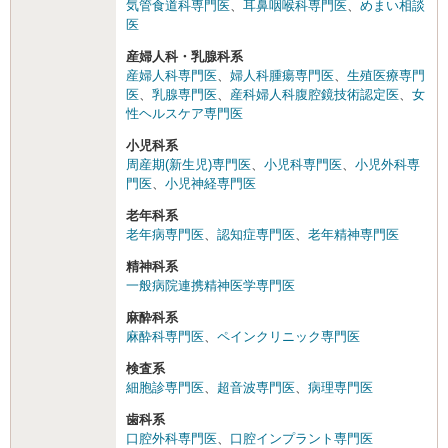
気管食道科専門医
、
耳鼻咽喉科専門医
、
めまい相談
医
産婦人科・乳腺科系
産婦人科専門医
、
婦人科腫瘍専門医
、
生殖医療専門
医
、
乳腺専門医
、
産科婦人科腹腔鏡技術認定医
、
女
性ヘルスケア専門医
小児科系
周産期(新生児)専門医
、
小児科専門医
、
小児外科専
門医
、
小児神経専門医
老年科系
老年病専門医
、
認知症専門医
、
老年精神専門医
精神科系
一般病院連携精神医学専門医
麻酔科系
麻酔科専門医
、
ペインクリニック専門医
検査系
細胞診専門医
、
超音波専門医
、
病理専門医
歯科系
口腔外科専門医
、
口腔インプラント専門医