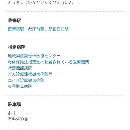
とうきょういかだいがくびょういん
最寄駅
西新宿駅
、
都庁前駅
、
新宿西口駅
指定病院
地域周産期母子医療センター
母体保護法指定医の配置されている医療機関
特定機能病院
がん診療連携拠点病院等
エイズ診療拠点病院
災害拠点病院
駐車場
あり
有料:409台