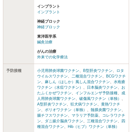
インプラント
インプラント
神経ブロック
神経ブロック
東洋医学系
鍼灸治療
がんの治療
外来での化学療法
予防接種
小児用肺炎球菌ワクチン
、
B型肝炎ワクチン
、
ロタ
ウイルスワクチン
、
二種混合ワクチン
、
BCGワクチ
ン
、
麻しん（はしか）風しん混合ワクチン
、
水疱瘡
ワクチン（水痘ワクチン）
、
日本脳炎ワクチン
、
お
たふくかぜワクチン
、
インフルエンザ予防接種
、
成
人用肺炎球菌ワクチン
、
破傷風ワクチン（単独）
、
A型肝炎ワクチン
、
狂犬病ワクチン
、
黄熱ワクチ
ン
、
ポリオワクチン（単独）
、
髄膜炎菌ワクチン
、
腸チフスワクチン
、
マラリア予防薬
、
コレラワクチ
ン
、
ダニ媒介脳炎ワクチン
、
三種混合ワクチン
、
四
種混合ワクチン
、
Hib（ヒブ）ワクチン（単独）