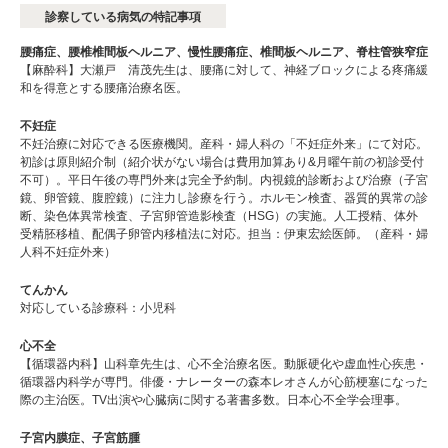
診察している病気の特記事項
腰痛症、腰椎椎間板ヘルニア、慢性腰痛症、椎間板ヘルニア、脊柱管狭窄症
【麻酔科】大瀬戸 清茂先生は、腰痛に対して、神経ブロックによる疼痛緩
和を得意とする腰痛治療名医。
不妊症
不妊治療に対応できる医療機関。産科・婦人科の「不妊症外来」にて対応。
初診は原則紹介制（紹介状がない場合は費用加算あり&月曜午前の初診受付
不可）。平日午後の専門外来は完全予約制。内視鏡的診断および治療（子宮
鏡、卵管鏡、腹腔鏡）に注力し診療を行う。ホルモン検査、器質的異常の診
断、染色体異常検査、子宮卵管造影検査（HSG）の実施。人工授精、体外
受精胚移植、配偶子卵管内移植法に対応。担当：伊東宏絵医師。（産科・婦
人科不妊症外来）
てんかん
対応している診療科：小児科
心不全
【循環器内科】山科章先生は、心不全治療名医。動脈硬化や虚血性心疾患・
循環器内科学が専門。俳優・ナレーターの森本レオさんが心筋梗塞になった
際の主治医。TV出演や心臓病に関する著書多数。日本心不全学会理事。
子宮内膜症、子宮筋腫