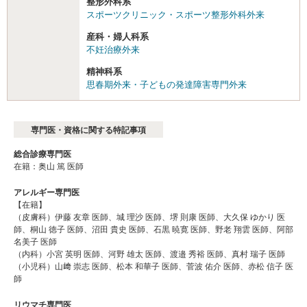
整形外科系
スポーツクリニック・スポーツ整形外科外来
産科・婦人科系
不妊治療外来
精神科系
思春期外来・子どもの発達障害専門外来
専門医・資格に関する特記事項
総合診療専門医
在籍：奥山 篤 医師
アレルギー専門医
【在籍】
（皮膚科）伊藤 友章 医師、城 理沙 医師、堺 則康 医師、大久保 ゆかり 医
師、桐山 徳子 医師、沼田 貴史 医師、石黒 暁寛 医師、野老 翔雲 医師、阿部
名美子 医師
（内科）小宮 英明 医師、河野 雄太 医師、渡邉 秀裕 医師、真村 瑞子 医師
（小児科）山﨑 崇志 医師、松本 和華子 医師、菅波 佑介 医師、赤松 信子 医
師
リウマチ専門医