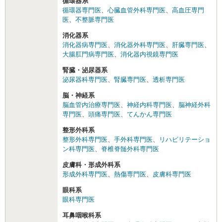
循環器系
循環器専門医
、
心臓血管外科専門医
、
高血圧専門
医
、
不整脈専門医
消化器系
消化器病専門医
、
消化器外科専門医
、
肝臓専門医
、
大腸肛門病専門医
、
消化器内視鏡専門医
腎臓・泌尿器系
泌尿器科専門医
、
腎臓専門医
、
透析専門医
脳・神経系
脳血管内治療専門医
、
神経内科専門医
、
脳神経外科
専門医
、
頭痛専門医
、
てんかん専門医
整形外科系
整形外科専門医
、
手外科専門医
、
リハビリテーショ
ン科専門医
、
脊椎脊髄外科専門医
皮膚科・形成外科系
形成外科専門医
、
熱傷専門医
、
皮膚科専門医
眼科系
眼科専門医
耳鼻咽喉科系