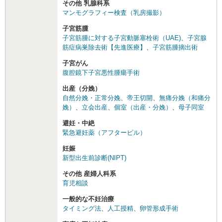
その他 乳腺科系
マンモグラフィー検査（乳房撮影）
子宮筋腫
子宮筋腫に対する子宮動脈塞栓術（UAE)
、
子宮腺
筋症病巣除去術【先進医療】
、
子宮筋腫摘出術
子宮がん
腹腔鏡下子宮悪性腫瘍手術
出産（分娩）
自然分娩・正常分娩
、
帝王切開
、
無痛分娩（和痛分
娩）
、
立会出産
、
個室（出産・分娩）
、
母子同室
避妊・中絶
緊急避妊薬（アフターピル）
妊娠
新型出生前診断(NIPT)
その他 産婦人科系
育児相談
一般的な不妊治療
タイミング法
、
人工授精
、
卵管形成手術