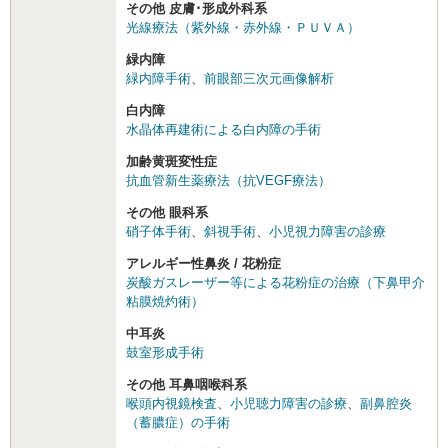
その他 皮膚･形成外科系
光線療法（紫外線・赤外線・ＰＵＶＡ）
緑内障
緑内障手術
、
前眼部三次元画像解析
白内障
水晶体再建術による白内障の手術
加齢黄斑変性症
抗血管新生薬療法（抗VEGF療法）
その他 眼科系
硝子体手術
、
斜視手術
、
小児視力障害の診療
アレルギー性鼻炎 / 花粉症
炭酸ガスレーザー等による花粉症の治療（下鼻甲介
粘膜焼灼術）
中耳炎
鼓室形成手術
その他 耳鼻咽喉科系
喉頭内視鏡検査
、
小児聴力障害の診療
、
副鼻腔炎
（蓄膿症）の手術