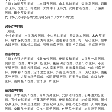
在籍：加藤 英里 医師、山本 謙吾 医師、山本 祐輔 医師、森 浩章 医師、西田
淳 医師、太原 恒一郎 医師、大野 幸子 医師(*)、沢田 哲治 医師、田子 麻由
医師、田中 英俊 医師
(*)日本小児科学会専門医資格を持つリウマチ専門医
感染症専門医
【在籍】
中村 造 医師、土屋 真希 医師、小林 勇仁 医師、月森 彩加 医師、木内 英 医
師、柏木 保代 医師、渡邉 秀裕 医師、渡邉 裕介 医師、町田 征己 医師、畑中
志郎 医師、福島 慎二 医師、菅野 義彦 医師、藤田 裕晃 医師、長 盛親 医師
血液専門医
在籍：赤羽 大悟 医師、浅野 倫代 医師、伊藤 良和 医師、大屋敷 一馬 医師、
岡部 聖一 医師、片桐 誠一朗 医師、後藤 明彦 医師、後藤 守孝 医師、小宮
英明 医師、作田 寿理 医師、鈴木 章孝 医師、角南 義孝 医師、竹山 邦彦 医
師、田中 裕子 医師、近澤 悠志 医師、外山 圭助 医師、原田 芳巳 医師、備後
真登 医師、古屋 奈穂子 医師、松岡 正明 医師、宮澤 啓介 医師、山口 知子
医師、山田 晃子 医師、吉澤 成一郎 医師
糖尿病専門医
在籍：青木 絵美子 医師、赤岡 寛晃 医師、安部 浩則 医師、石井 慶太朗 医
師、石村 奈那 医師、伊藤 真理子 医師、伊藤 禄郎 医師、岩崎 源 医師、岡村
紗弥 医師、掛川 里佳 医師、加藤 紀和 医師、神原 のどか 医師、久保田 里英
医師、桑田 航士 医師、佐々木 順子 医師、佐野 晃士 医師、志熊 淳平 医師、