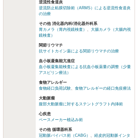
逆流性食道炎
逆流防止粘膜切除術（ARMS）による逆流性食道炎
の治療
その他 消化器内科/消化器外科系
胃カメラ（胃内視鏡検査）
、
大腸カメラ（大腸内視
鏡検査）
関節リウマチ
抗サイトカイン薬による関節リウマチの治療
血小板凝集能亢進症
血小板凝集能検査による抗血小板薬量の調整（少量
アスピリン療法）
食物アレルギー
食物経口負荷試験
、
食物アレルギーの経口免疫療法
大動脈瘤
腹部大動脈瘤に対するステントグラフト内挿術
心疾患
ペースメーカー植込み術
その他 循環器科系
冠動脈バイパス術（CABG）
、
経皮的冠動脈インタ