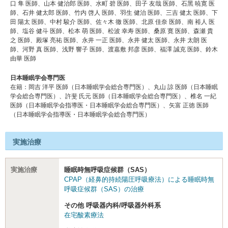
⼝ 隼 医師、⼭本 健治郎 医師、⽔町 碧 医師、⽥⼦ 友哉 医師、⽯⿊ 暁寛 医
師、⽯井 健太郎 医師、⽵内 啓人 医師、⽻⽣ 健治 医師、三吉 健太 医師、下
⽥ 陽太 医師、中村 駿介 医師、佐々木 徹 医師、北原 佳奈 医師、南 裕人 医
師、塩⾕ 健⽃ 医師、松本 萌 医師、松波 幸寿 医師、桑原 寛 医師、森瀬 貴
之 医師、殿塚 亮祐 医師、永井 ⼀正 医師、永井 健太 医師、永井 太朗 医
師、河野 真 医師、浅野 響⼦ 医師、渡嘉敷 邦彦 医師、福澤 誠克 医師、鈴木
由華 医師
日本睡眠学会専門医
在籍：岡吉 洋平 医師（日本睡眠学会総合専門医）、丸山 諒 医師（日本睡眠
学会総合専門医）、許斐 氏元 医師（日本睡眠学会総合専門医）、椎名 一紀
医師（日本睡眠学会指導医・日本睡眠学会総合専門医）、矢富 正徳 医師
（日本睡眠学会指導医・日本睡眠学会総合専門医）
実施治療
実施治療
睡眠時無呼吸症候群（SAS）
CPAP（経鼻的持続陽圧呼吸療法）による睡眠時無
呼吸症候群（SAS）の治療
その他 呼吸器内科/呼吸器外科系
在宅酸素療法