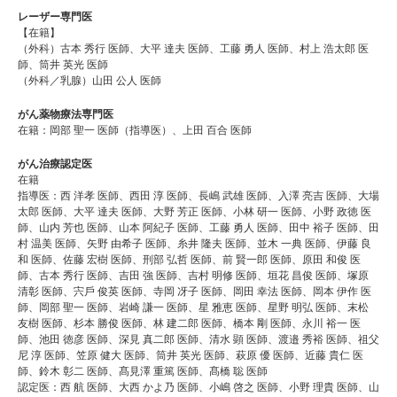
レーザー専門医
【在籍】
（外科）古本 秀行 医師、大平 達夫 医師、工藤 勇人 医師、村上 浩太郎 医
師、筒井 英光 医師
（外科／乳腺）山田 公人 医師
がん薬物療法専門医
在籍：岡部 聖一 医師（指導医）、上田 百合 医師
がん治療認定医
在籍
指導医：⻄ 洋孝 医師、⻄⽥ 淳 医師、⻑嶋 武雄 医師、⼊澤 亮吉 医師、⼤場
太郎 医師、⼤平 達夫 医師、⼤野 芳正 医師、⼩林 研⼀ 医師、⼩野 政徳 医
師、⼭内 芳也 医師、⼭本 阿紀⼦ 医師、⼯藤 勇人 医師、⽥中 裕⼦ 医師、⽥
村 温美 医師、⽮野 由希⼦ 医師、⽷井 隆夫 医師、並木 ⼀典 医師、伊藤 良
和 医師、佐藤 宏樹 医師、刑部 弘哲 医師、前 賢⼀郎 医師、原⽥ 和俊 医
師、古本 秀⾏ 医師、吉⽥ 強 医師、吉村 明修 医師、垣花 昌俊 医師、塚原
清彰 医師、宍⼾ 俊英 医師、寺岡 冴⼦ 医師、岡⽥ 幸法 医師、岡本 伊作 医
師、岡部 聖⼀ 医師、岩崎 謙⼀ 医師、星 雅恵 医師、星野 明弘 医師、末松
友樹 医師、杉本 勝俊 医師、林 建⼆郎 医師、橋本 剛 医師、永川 裕⼀ 医
師、池⽥ 徳彦 医師、深⾒ 真⼆郎 医師、清⽔ 顕 医師、渡邉 秀裕 医師、祖⽗
尼 淳 医師、笠原 健⼤ 医師、筒井 英光 医師、萩原 優 医師、近藤 貴仁 医
師、鈴木 彰⼆ 医師、髙⾒澤 重篤 医師、髙橋 聡 医師
認定医：⻄ 航 医師、⼤⻄ かよ乃 医師、⼩嶋 啓之 医師、⼩野 理貴 医師、⼭