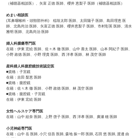
（補聴器相談医）、矢富 正徳 医師、櫻井 恵梨子 医師（補聴器相談医）
めまい相談医
(耳鼻咽喉科・頭頸部外科) 稲垣太郎 医師、太田陽子 医師、島田理恵 医
師、北島尚治 医師、矢富正徳 医師、櫻井恵梨子 医師、市村彰英 医師、清水
雅明 医師、北島尚治 医師
婦人科腫瘍専門医
在籍：伊東 宏絵 医師、佐々木 徹 医師、山中 善太 医師、山本 阿紀子 医師、
小野 政徳 医師、小野 理貴 医師、西 洋孝 医師、林 茂空 医師
産科婦人科腹腔鏡技術認定医
■資格：子宮鏡
在籍：吉田 梨恵 医師
■資格：腹腔鏡
在籍：佐々木 徹 医師、小野 政徳 医師、林 茂空 医師
■資格：腹腔鏡・子宮鏡
在籍：伊東 宏絵 医師
女性ヘルスケア専門医
在籍：山中 紋奈 医師、上野 啓子 医師、西 洋孝 医師、廣瀬 穂 医師
小児神経専門医
在籍：山中 岳 医師, 小穴 信吾 医師, 森地 振一郎 医師, 石田 悠 医師, 渡邊 由