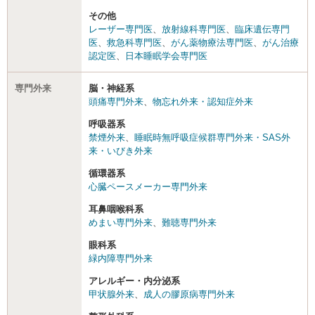
その他
レーザー専門医
、
放射線科専門医
、
臨床遺伝専門
医
、
救急科専門医
、
がん薬物療法専門医
、
がん治療
認定医
、
日本睡眠学会専門医
専門外来
脳・神経系
頭痛専門外来
、
物忘れ外来・認知症外来
呼吸器系
禁煙外来
、
睡眠時無呼吸症候群専門外来・SAS外
来・いびき外来
循環器系
心臓ペースメーカー専門外来
耳鼻咽喉科系
めまい専門外来
、
難聴専門外来
眼科系
緑内障専門外来
アレルギー・内分泌系
甲状腺外来
、
成人の膠原病専門外来