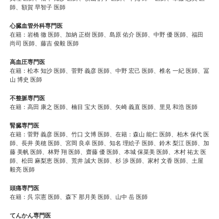
師、額賀 早智子 医師
心臓血管外科専門医
在籍：岩橋 徹 医師、加納 正樹 医師、島原 佑介 医師、中野 優 医師、福田
尚司 医師、藤吉 俊毅 医師
高血圧専門医
在籍：松本 知沙 医師、菅野 義彦 医師、中野 宏己 医師、椎名 一紀 医師、冨
山 博史 医師
不整脈専門医
在籍：高田 康之 医師、楠目 宝大 医師、矢崎 義直 医師、里見 和浩 医師
腎臓専門医
在籍：菅野 義彦 医師、竹口 文博 医師、在籍：森山 能仁 医師、柏木 保代 医
師、長井 美穂 医師、宮岡 良卓 医師、知名 理絵子 医師、鈴木 梨江 医師、加
藤 美帆 医師、林野 翔 医師、齋藤 優 医師、本城 保菜美 医師、木村 祐太 医
師、松田 麻梨恵 医師、荒井 誠大 医師、杉 渉 医師、家村 文香 医師、土屋
毅亮 医師
頭痛専門医
在籍：呉 宗憲 医師、森下 那月美 医師、山中 岳 医師
てんかん専門医