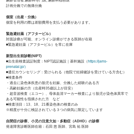
麻酔管理者:麻酔科専門医, 麻酔科標榜医
計画分娩での無痛分娩
個室（出産・分娩）
個室を利用の際は差額費用を支払う必要があります。
緊急避妊薬（アフターピル）
対面診療が可能、オンライン診療ができる医師が在籍
■緊急避妊薬（アフターピル）を常に在庫
新型出生前診断(NIPT)
■出生前検査認証制度：NIPT認証施設｜基幹施設（
https://jams-
prenatal.jp/）
■遺伝カウンセリング：受けられる（他院で妊婦健診を受けている方含む）
■検査条件
・過去に染色体疾患の胎児を妊娠、分娩した経験のある方
・高齢妊娠の方（出産時35歳以上が目安）
・超音波検査（エコー）、母体血清マーカー検査により胎児が染色体異常で
ある可能性を指摘された方 など
■検査項目：13、18、21番染色体の検査のみ
※精度が十分に検証されている３つの病気に限定しています
自閉症の診察、小児の注意欠如・多動症（ADHD）の診察
発達障害診断医師在籍：石田 悠 医師、宮島 祐 医師