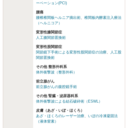
ーベーション(PCI)
腰痛
腰椎椎間板ヘルニア摘出術
、
椎間板内酵素注入療法
（ヘルニコア）
変形性膝関節症
人工膝関節置換術
変形性股関節症
関節鏡下手術による変形性股関節症の治療
、
人工股
関節置換術
その他 整形外科系
体外衝撃波（整形外科）
前立腺がん
前立腺がんの腹腔鏡手術
その他 腎臓・泌尿器科系
体外衝撃波による結石破砕術（ESWL）
皮膚（あざ・いぼ・ほくろ）
あざ・ほくろのレーザー治療
、
いぼの冷凍凝固法
（液体窒素）