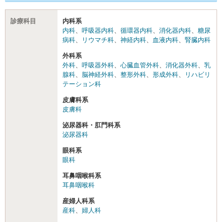
診療科目
内科系
内科
、
呼吸器内科
、
循環器内科
、
消化器内科
、
糖尿
病科
、
リウマチ科
、
神経内科
、
血液内科
、
腎臓内科
外科系
外科
、
呼吸器外科
、
心臓血管外科
、
消化器外科
、
乳
腺科
、
脳神経外科
、
整形外科
、
形成外科
、
リハビリ
テーション科
皮膚科系
皮膚科
泌尿器科・肛門科系
泌尿器科
眼科系
眼科
耳鼻咽喉科系
耳鼻咽喉科
産婦人科系
産科
、
婦人科