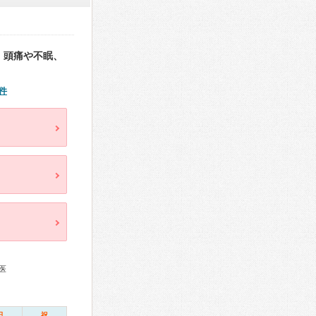
。頭痛や不眠、
件
医
日
祝