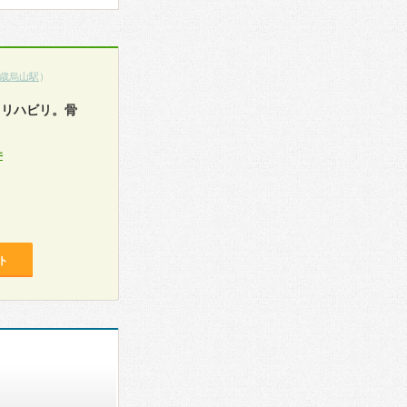
歳烏山駅
）
。リハビリ。骨
件
ト