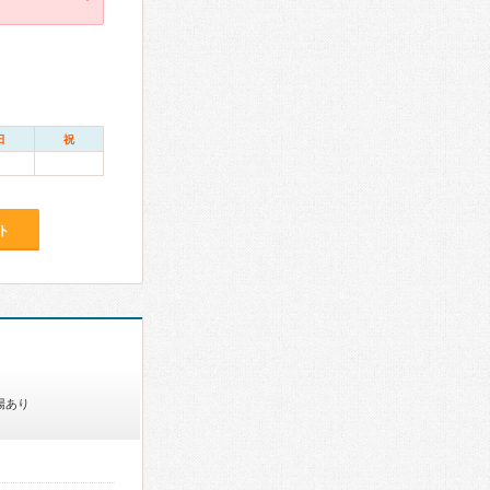
日
祝
ト
場あり