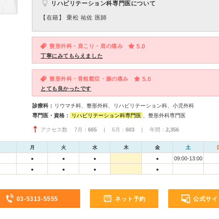
リハビリテーション科専門医について
【在籍】 乗松 祐佐 医師
整形外科・肩こり・肩の痛み
5.0
丁寧にみてもらえました
整形外科・骨粗鬆症・膝の痛み
5.0
とても良かったです
診療科：
リウマチ科、整形外科、リハビリテーション科、小児外科
専門医・資格：
リハビリテーション科専門医
、整形外科専門医
アクセス数 7月：
665
| 6月：
603
| 年間：
2,356
月
火
水
木
金
土
09:00-13:00
●
●
●
●
●
●
●
●
03-5313-5555
ネット予約
公式サイ