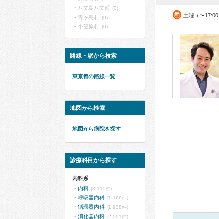
八丈島八丈町
(0)
土曜（〜17:0
青ヶ島村
(0)
小笠原村
(0)
路線・駅から検索
東京都の路線一覧
地図から検索
地図から病院を探す
診療科目から探す
内科系
内科
(8,115件)
呼吸器内科
(1,166件)
循環器内科
(1,938件)
消化器内科
(2,091件)