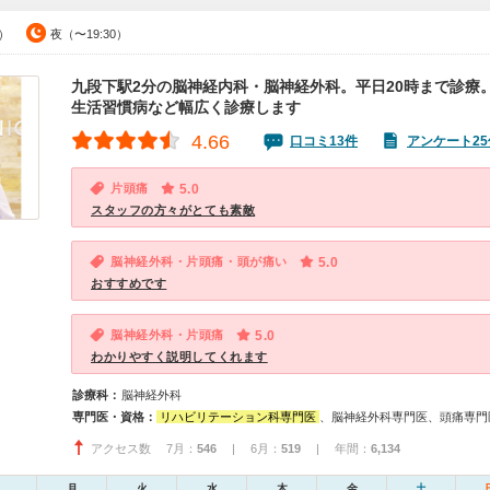
0）
夜（〜19:30）
九段下駅2分の脳神経内科・脳神経外科。平日20時まで診療
生活習慣病など幅広く診療します
4.66
口コミ13件
アンケート25
片頭痛
5.0
スタッフの方々がとても素敵
脳神経外科・片頭痛・頭が痛い
5.0
おすすめです
脳神経外科・片頭痛
5.0
わかりやすく説明してくれます
診療科：
脳神経外科
専門医・資格：
リハビリテーション科専門医
、脳神経外科専門医、頭痛専門
アクセス数 7月：
546
| 6月：
519
| 年間：
6,134
月
火
水
木
金
土