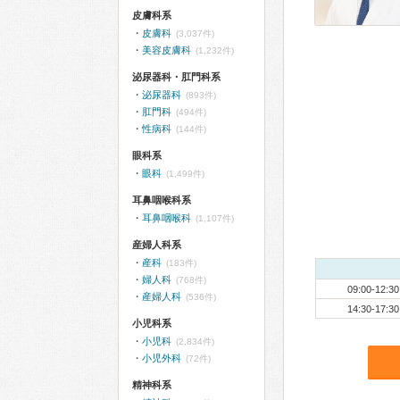
皮膚科系
皮膚科
(3,037件)
美容皮膚科
(1,232件)
泌尿器科・肛門科系
泌尿器科
(893件)
肛門科
(494件)
性病科
(144件)
眼科系
眼科
(1,499件)
耳鼻咽喉科系
耳鼻咽喉科
(1,107件)
産婦人科系
産科
(183件)
婦人科
(768件)
09:00-12:30
産婦人科
(536件)
14:30-17:30
小児科系
小児科
(2,834件)
小児外科
(72件)
精神科系