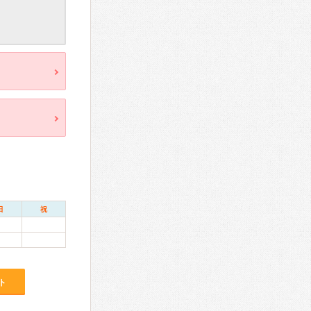
日
祝
ト