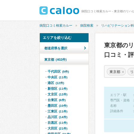
病院口コミ検索カルー - 東京都のリハ
病院口コミ検索カルー
病院検索
リハビリテーション科
エリアを絞り込む
東京都の
都道府県を選択
口コミ・評
東京都
(402件)
×
東京都
リ
千代田区
(9件)
中央区
(11件)
港区
(12件)
新宿区
(11件)
文京区
(12件)
エリア・駅
台東区
(6件)
専門医・資格
墨田区
名称
(10件)
詳細条件
江東区
(11件)
品川区
(14件)
目黒区
(11件)
大田区
(21件)