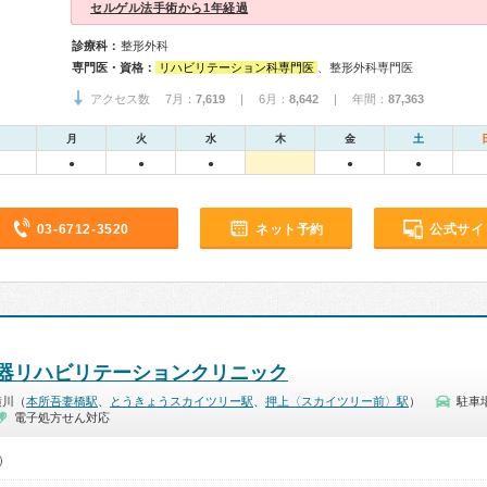
セルゲル法手術から1年経過
診療科：
整形外科
専門医・資格：
リハビリテーション科専門医
、整形外科専門医
アクセス数 7月：
7,619
| 6月：
8,642
| 年間：
87,363
月
火
水
木
金
土
●
●
●
●
●
03-6712-3520
ネット予約
公式サイ
器リハビリテーションクリニック
横川（
本所吾妻橋駅
、
とうきょうスカイツリー駅
、
押上〈スカイツリー前〉駅
）
駐車
電子処方せん対応
0）