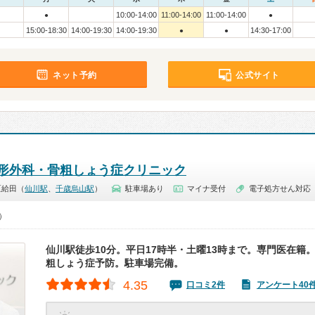
10:00-14:00
11:00-14:00
11:00-14:00
●
●
15:00-18:30
14:00-19:30
14:00-19:30
14:30-17:00
●
●
ネット予約
公式サイト
形外科・骨粗しょう症クリニック
区給田（
仙川駅
、
千歳烏山駅
）
駐車場あり
マイナ受付
電子処方せん対応
0）
仙川駅徒歩10分。平日17時半・土曜13時まで。専門医在籍
粗しょう症予防。駐車場完備。
4.35
口コミ2件
アンケート40