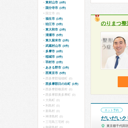
東村山市
(4件)
国分寺市
(1件)
国立市
(0)
福生市
(1件)
のりまつ整
狛江市
(3件)
東大和市
(2件)
清瀬市
(5件)
東久留米市
(2件)
武蔵村山市
(3件)
多摩市
(4件)
稲城市
(4件)
羽村市
(2件)
あきる野市
(1件)
西東京市
(5件)
西多摩郡瑞穂町
(0)
西多摩郡日の出町
(1件)
西多摩郡檜原村
(0)
西多摩郡奥多摩町
(0)
大島町
(0)
利島村
(0)
ネット予約
新島村
(0)
神津島村
(0)
だいだいク
三宅島三宅村
(0)
東京都千代田
御蔵島村
(0)