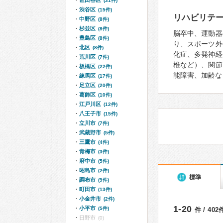
世田谷区
(31件)
渋谷区
(15件)
リハビリテ
中野区
(8件)
杉並区
(8件)
脳卒中、運動器
豊島区
(8件)
り、スポーツ外
北区
(8件)
化症、多発神経
荒川区
(7件)
椎など）、関節
板橋区
(22件)
能障害、加齢な
練馬区
(17件)
足立区
(20件)
葛飾区
(10件)
江戸川区
(12件)
八王子市
(15件)
立川市
(7件)
武蔵野市
(5件)
三鷹市
(4件)
青梅市
(3件)
府中市
(5件)
昭島市
(2件)
標準
調布市
(9件)
町田市
(13件)
小金井市
(2件)
1-20
小平市
(5件)
件 / 40
日野市
(0)