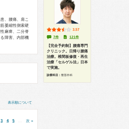
疾患、腰痛、肩こ
、筋萎縮性側索硬
3.57
脳性麻痺、二分脊
よる障害、内部機
7件
121件
【完全予約制】腰痛専門
クリニック。日帰り腰痛
治療。椎間板修復・再生
治療「セルゲル法」日本
で実施。
診療科目：
整形外科
表示順について
3
4
5
…
次 »