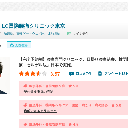
ILC国際腰痛クリニック東京
南（
品川駅
、
高輪ゲートウェイ駅
、
北品川駅
）
マイナ受付
女医在籍
0）
【完全予約制】腰痛専門クリニック。日帰り腰痛治療。椎間
療「セルゲル法」日本で実施。
3.57
口コミ7件
アンケート121
整形外科・脊柱管狭窄症
5.0
脊柱管狭窄症の完治
整形外科・椎間板ヘルニア・腰痛・肩こり・肩の痛み
5.0
信頼できるクリニック
整形外科・脊柱管狭窄症
4.5