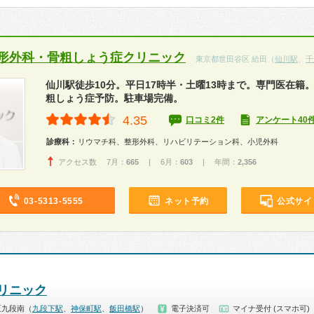
形外科・骨粗しょう症クリニック
東京都世田谷区 給田（
仙川駅
、
千
仙川駅徒歩10分。平日17時半・土曜13時まで。専門医在籍
粗しょう症予防。駐車場完備。
4.35
口コミ2件
アンケート40
診療科：
リウマチ科、整形外科、リハビリテーション科、小児外科
アクセス数 7月：
665
| 6月：
603
| 年間：
2,356
03-5313-5555
ネット予約
公式サイ
リニック
区九段南（
九段下駅
、
神保町駅
、
飯田橋駅
）
電子決済可
マイナ受付 (スマホ可)