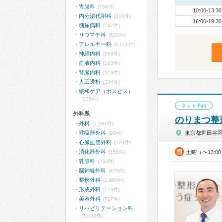
胃腸科
(794件)
10:00-13:30
内分泌代謝科
(310件)
16:00-19:30
糖尿病科
(747件)
リウマチ科
(620件)
アレルギー科
(1,606件)
神経内科
(589件)
血液内科
(103件)
腎臓内科
(313件)
人工透析
(234件)
緩和ケア（ホスピス）
(135件)
ネット予約
外科系
のりまつ整
外科
(1,597件)
呼吸器外科
東京都世田谷
(92件)
心臓血管外科
(179件)
消化器外科
(155件)
土曜（〜13:0
乳腺科
(233件)
脳神経外科
(479件)
整形外科
(1,980件)
形成外科
(773件)
美容外科
(717件)
リハビリテーション科
(1,428件)