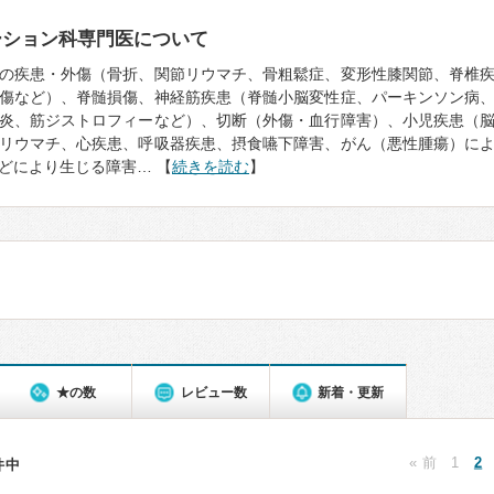
ーション科専門医について
の疾患・外傷（骨折、関節リウマチ、骨粗鬆症、変形性膝関節、脊椎
傷など）、脊髄損傷、神経筋疾患（脊髄小脳変性症、パーキンソン病
炎、筋ジストロフィーなど）、切断（外傷・血行障害）、小児疾患（
リウマチ、心疾患、呼吸器疾患、摂食嚥下障害、がん（悪性腫瘍）に
どにより生じる障害… 【
続きを読む
】
★の数
レビュー数
新着・更新
« 前
1
2
2件中