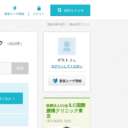
病院をさがす
新規ユーザ登録
ログイン
182,148
病院・
264,127
口コミ
ク
（402件）
ゲスト
さん
ログインしてください
新規ユーザ登録
絞り込み »
ILC国際
医療法人OJ会
腰痛クリニック東
京
(東京都港区 港南)