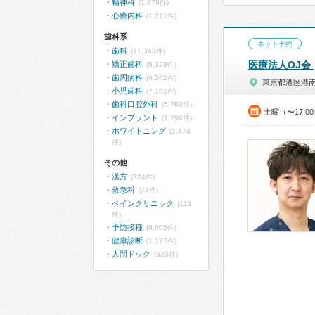
精神科
(1,479件)
心療内科
(1,211件)
歯科系
ネット予約
歯科
(11,343件)
医療法人OJ会
矯正歯科
(5,329件)
歯周病科
(6,582件)
東京都港区港
小児歯科
(7,181件)
歯科口腔外科
(5,763件)
土曜（〜17:0
インプラント
(1,794件)
ホワイトニング
(1,474
件)
その他
漢方
(324件)
救急科
(74件)
ペインクリニック
(111
件)
予防接種
(9,005件)
健康診断
(1,177件)
人間ドック
(323件)