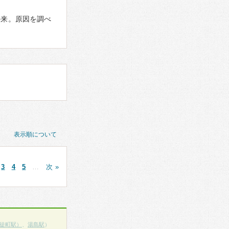
外来。原因を調べ
表示順について
3
4
5
…
次 »
徒町駅）
、
湯島駅
）