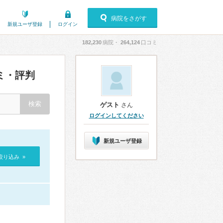
病院をさがす
新規ユーザ登録
ログイン
182,230
病院・
264,124
口コミ
ミ・評判
ゲスト
さん
ログインしてください
新規ユーザ登録
絞り込み »