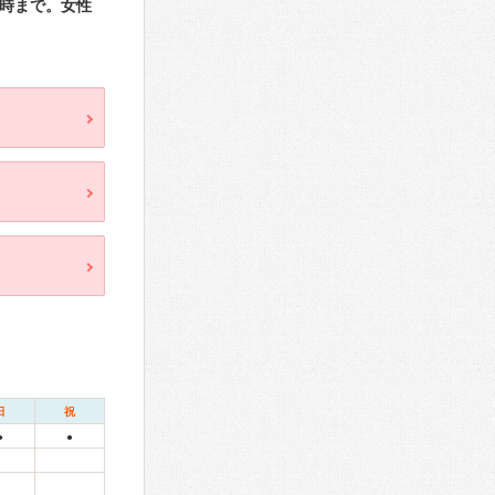
3時まで。女性
日
祝
●
●