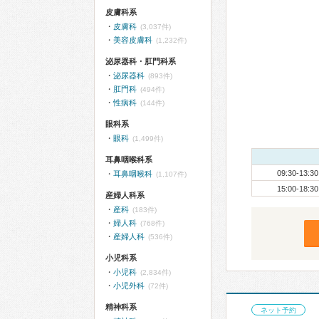
皮膚科系
皮膚科
(3,037件)
美容皮膚科
(1,232件)
泌尿器科・肛門科系
泌尿器科
(893件)
肛門科
(494件)
性病科
(144件)
眼科系
眼科
(1,499件)
耳鼻咽喉科系
09:30-13:30
耳鼻咽喉科
(1,107件)
15:00-18:30
産婦人科系
産科
(183件)
婦人科
(768件)
産婦人科
(536件)
小児科系
小児科
(2,834件)
小児外科
(72件)
精神科系
ネット予約