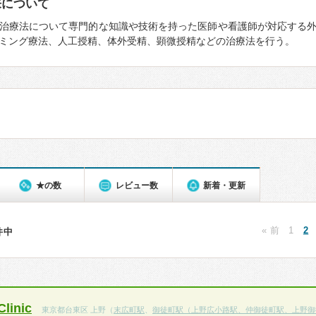
来について
治療法について専門的な知識や技術を持った医師や看護師が対応する
ミング療法、人工授精、体外受精、顕微授精などの治療法を行う。
★の数
レビュー数
新着・更新
« 前
1
2
1件中
inic
東京都台東区 上野（
末広町駅
、
御徒町駅（上野広小路駅、仲御徒町駅、上野御