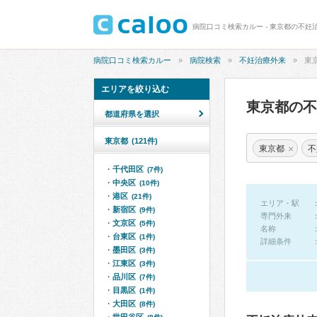
病院口コミ検索カルー - 東京都の不妊
病院口コミ検索カルー
病院検索
不妊治療外来
東
エリアを絞り込む
東京都の
都道府県を選択
東京都
(121件)
×
東京都
不
千代田区
(7件)
中央区
(10件)
港区
(21件)
エリア・駅
新宿区
(9件)
専門外来
文京区
(5件)
名称
台東区
(1件)
詳細条件
墨田区
(3件)
江東区
(3件)
品川区
(7件)
目黒区
(1件)
大田区
(8件)