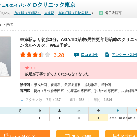
Dクリニック東京
ウェルエイジング
区丸の内（
京橋駅（宝町駅）
、
東京駅
、
有楽町駅（日比谷駅）
）
電子決済可
0）・日曜
東京駅より徒歩3分。AGA/ED治療/男性更年期治療のクリニ
ンタルヘルス。WEB予約。
3.28
口コミ1件
アンケート21
3.0
説明が丁寧すぎてよくわからなくなった
診療科：
形成外科、皮膚科、美容皮膚科、泌尿器科、精神科
専門医・資格：
アクセス数 7月：
137
| 6月：
152
| 年間：
1,534
月
火
水
木
金
土
09:00-18:00
09:00
●
●
●
●
03-5224-5551
ネット予約
公式サイ