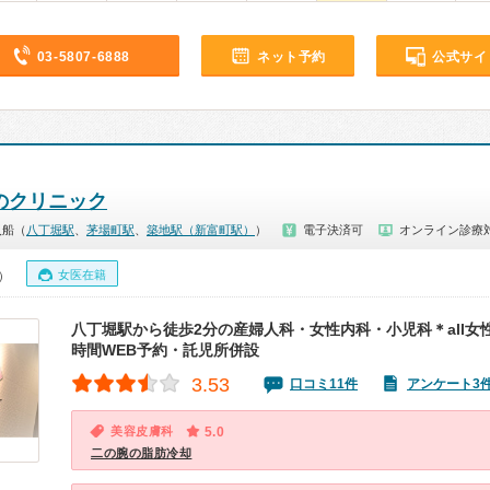
03-5807-6888
ネット予約
公式サイ
性のクリニック
入船（
八丁堀駅
、
茅場町駅
、
築地駅（新富町駅）
）
電子決済可
オンライン診療
女医在籍
0）
八丁堀駅から徒歩2分の産婦人科・女性内科・小児科＊all女
時間WEB予約・託児所併設
3.53
口コミ11件
アンケート3
美容皮膚科
5.0
二の腕の脂肪冷却