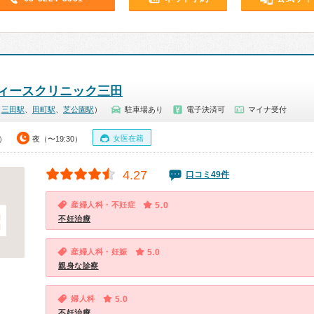
ィースクリニック三田
（
三田駅
、
田町駅
、
芝公園駅
）
駐車場あり
電子決済可
マイナ受付
女医在籍
0）
夜（〜19:30）
4.27
口コミ49件
産婦人科・不妊症
5.0
不妊治療
産婦人科・妊娠
5.0
親身な診察
婦人科
5.0
不妊治療