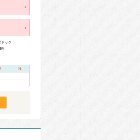
間ドック
門医
日
祝