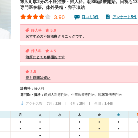
末広町駅2分の不妊治療・婦人科。朝8時診療開始。日祝も1
専門医在籍。体外受精・卵子凍結
3.90
口コミ3件
アンケート5件
婦人科
5.0
おすすめの不妊治療クリニックです。
婦人科
4.5
治療にとても積極的です
3.5
待ち時間は短い
診療科：
婦人科
専門医・資格：
産婦人科専門医、生殖医療専門医、臨床遺伝専門医
アクセス数 7月：
226
| 6月：
254
| 年間：
1,448
月
火
水
木
金
土
●
●
●
●
●
●
●
●
●
●
●
●