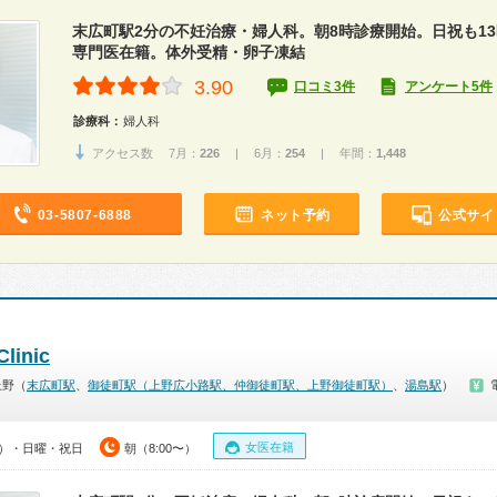
末広町駅2分の不妊治療・婦人科。朝8時診療開始。日祝も1
専門医在籍。体外受精・卵子凍結
3.90
口コミ3件
アンケート5件
診療科：
婦人科
アクセス数 7月：
226
| 6月：
254
| 年間：
1,448
03-5807-6888
ネット予約
公式サイ
inic
上野（
末広町駅
、
御徒町駅（上野広小路駅、仲御徒町駅、上野御徒町駅）
、
湯島駅
）
女医在籍
00）・日曜・祝日
朝（8:00〜）