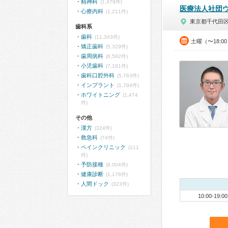
精神科
(1,479件)
医療法人社団
心療内科
(1,211件)
東京都千代田
歯科系
歯科
(11,343件)
土曜（〜18:0
矯正歯科
(5,329件)
歯周病科
(6,582件)
小児歯科
(7,181件)
歯科口腔外科
(5,763件)
インプラント
(1,794件)
ホワイトニング
(1,474
件)
その他
漢方
(324件)
救急科
(74件)
ペインクリニック
(111
件)
予防接種
(9,004件)
健康診断
(1,176件)
人間ドック
(323件)
10:00-19:00