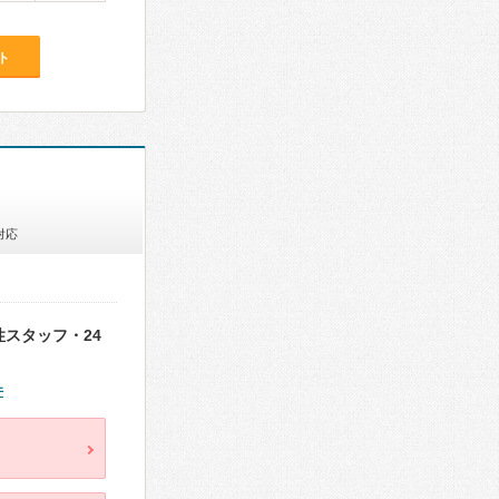
ト
対応
性スタッフ・24
件