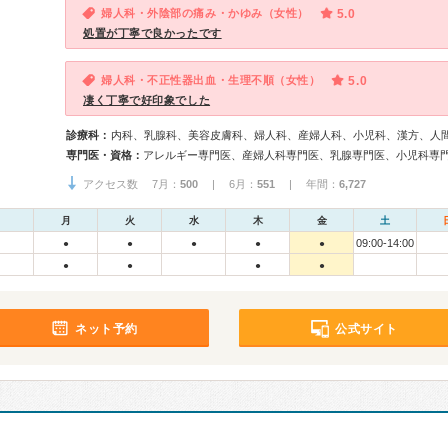
婦人科・外陰部の痛み・かゆみ（女性）
5.0
処置が丁寧で良かったです
婦人科・不正性器出血・生理不順（女性）
5.0
凄く丁寧で好印象でした
診療科：
内科、乳腺科、美容皮膚科、婦人科、産婦人科、小児科、漢方、人
専門医・資格：
アレルギー専門医、産婦人科専門医、乳腺専門医、小児科専
アクセス数 7月：
500
| 6月：
551
| 年間：
6,727
月
火
水
木
金
土
09:00-14:00
●
●
●
●
●
●
●
●
●
ネット予約
公式サイト