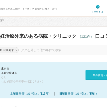
治療外来のある病院・クリニック 121件 口コミ・評判
Calooとは
京都
不妊治療外来のある病院・クリニック
口コ
（121件）
×
妊治療外来
東京都
不妊治療外来
条件変更・
なし
なし (曜日や時間帯を指定できます)
土曜日診療で絞り込む (113件)
日曜日診療で絞り込む (35件)