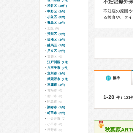
世田谷区
(8件)
不妊治療外
渋谷区
(10件)
不妊症の原因や
中野区
(2件)
る検査や、タイ
杉並区
(3件)
豊島区
(2件)
北区
(0)
荒川区
(1件)
板橋区
(3件)
練馬区
(1件)
足立区
(2件)
葛飾区
(0)
江戸川区
(2件)
八王子市
(2件)
立川市
(3件)
標準
武蔵野市
(2件)
三鷹市
(1件)
青梅市
(0)
府中市
1-20
(0)
件 / 12
昭島市
(0)
調布市
(1件)
町田市
(2件)
小金井市
(0)
小平市
(0)
秋葉原ARTCl
日野市
(0)