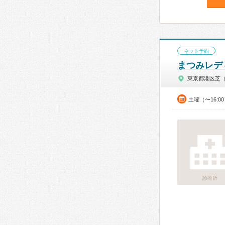
ネット予約
まつみレデ
東京都港区芝
土曜（〜16:0
診療所