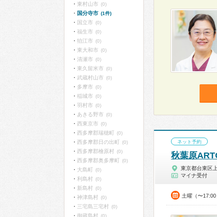
東村山市
(0)
国分寺市
(1件)
国立市
(0)
福生市
(0)
狛江市
(0)
東大和市
(0)
清瀬市
(0)
東久留米市
(0)
武蔵村山市
(0)
多摩市
(0)
稲城市
(0)
羽村市
(0)
あきる野市
(0)
西東京市
(0)
西多摩郡瑞穂町
(0)
西多摩郡日の出町
ネット予約
(0)
西多摩郡檜原村
(0)
秋葉原ARTCl
西多摩郡奥多摩町
(0)
東京都台東区
大島町
(0)
マイナ受付
利島村
(0)
新島村
(0)
土曜（〜17:
神津島村
(0)
三宅島三宅村
(0)
御蔵島村
(0)