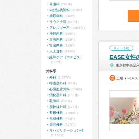
胃腸科
(794件)
内分泌代謝科
(310件)
糖尿病科
(746件)
リウマチ科
(620件)
アレルギー科
(1,606件)
神経内科
(589件)
血液内科
(103件)
腎臓内科
(313件)
ネット予約
人工透析
(234件)
EASE女
緩和ケア（ホスピス）
(135件)
東京都中央区
外科系
外科
(1,597件)
土曜（〜14:0
呼吸器外科
(92件)
心臓血管外科
(179件)
消化器外科
(155件)
乳腺科
(233件)
脳神経外科
(479件)
整形外科
(1,980件)
形成外科
(773件)
美容外科
(717件)
リハビリテーション科
(1,428件)