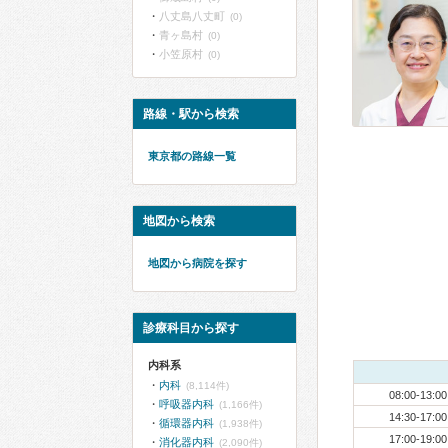
八丈島八丈町
(0)
青ヶ島村
(0)
小笠原村
(0)
路線・駅から検索
東京都の路線一覧
地図から検索
地図から病院を探す
診療科目から探す
内科系
内科
(8,114件)
08:00-13:00
呼吸器内科
(1,166件)
14:30-17:00
循環器内科
(1,938件)
17:00-19:00
消化器内科
(2,090件)