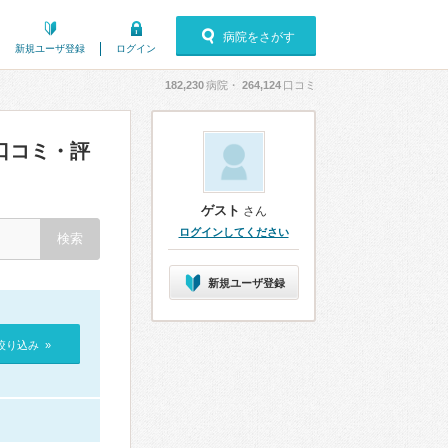
病院をさがす
新規ユーザ登録
ログイン
182,230
病院・
264,124
口コミ
口コミ・評
ゲスト
さん
ログインしてください
新規ユーザ登録
絞り込み »