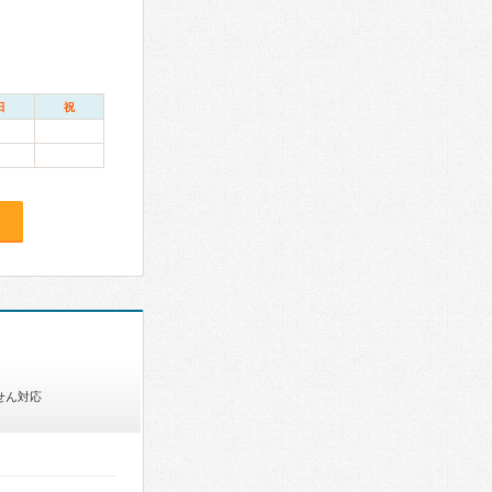
日
祝
せん対応