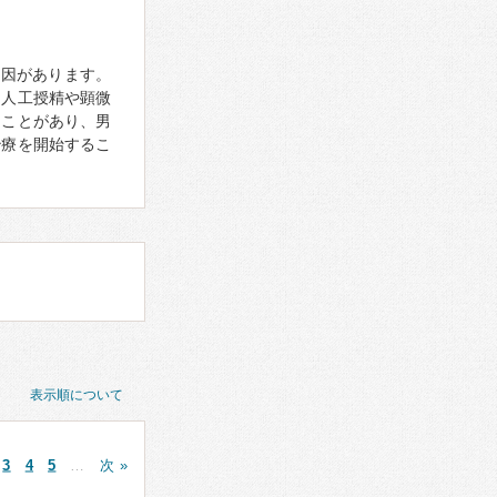
要因があります。
、人工授精や顕微
ることがあり、男
治療を開始するこ
表示順について
3
4
5
…
次 »