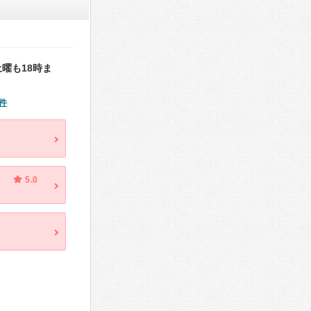
曜も18時ま
件
5.0