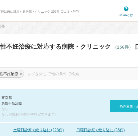
不妊治療に対応する病院・クリニック 256件 口コミ・評判
Calooとは
京都
男性不妊治療に対応する病院・クリニック
（256件）
×
性不妊治療
東京都
男性不妊治療
条件変更・
なし
なし (曜日や時間帯を指定できます)
土曜日診療で絞り込む (228件)
日曜日診療で絞り込む (36件)