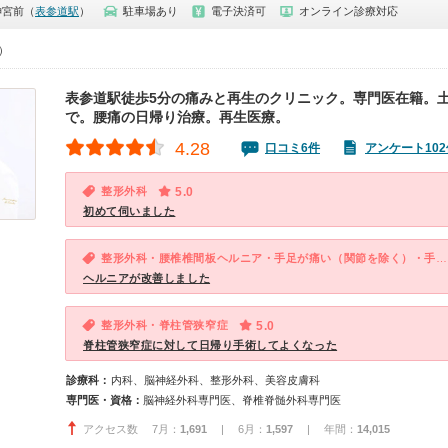
神宮前（
表参道駅
）
駐車場あり
電子決済可
オンライン診療対応
0）
表参道駅徒歩5分の痛みと再生のクリニック。専門医在籍。土
で。腰痛の日帰り治療。再生医療。
4.28
口コミ6件
アンケート102
整形外科
5.0
初めて伺いました
整形外科・腰椎椎間板ヘルニア・手足が痛い（関節を除く）・手足が麻痺する
ヘルニアが改善しました
整形外科・脊柱管狭窄症
5.0
脊柱管狭窄症に対して日帰り手術してよくなった
診療科：
内科、脳神経外科、整形外科、美容皮膚科
専門医・資格：
脳神経外科専門医、脊椎脊髄外科専門医
アクセス数 7月：
1,691
| 6月：
1,597
| 年間：
14,015