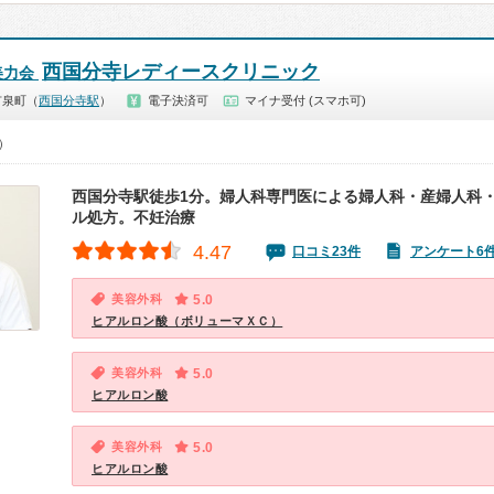
西国分寺レディースクリニック
美力会
市泉町（
西国分寺駅
）
電子決済可
マイナ受付 (スマホ可)
0）
西国分寺駅徒歩1分。婦人科専門医による婦人科・産婦人科
ル処方。不妊治療
4.47
口コミ23件
アンケート6
美容外科
5.0
ヒアルロン酸（ボリューマＸＣ）
美容外科
5.0
ヒアルロン酸
美容外科
5.0
ヒアルロン酸