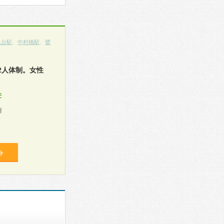
見台駅
、
中村橋駅
、
鷺
2人体制。女性
件
断
ト