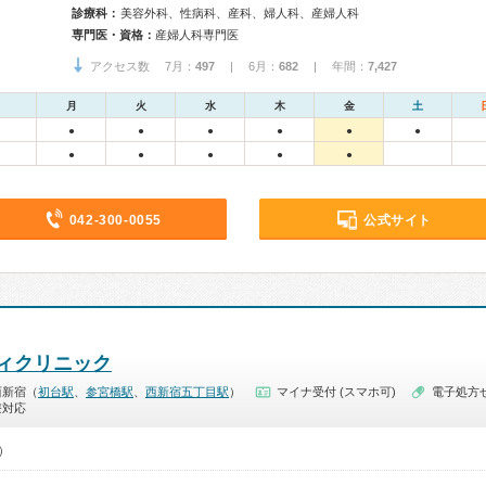
診療科：
美容外科、性病科、産科、婦人科、産婦人科
専門医・資格：
産婦人科専門医
アクセス数 7月：
497
| 6月：
682
| 年間：
7,427
月
火
水
木
金
土
●
●
●
●
●
●
●
●
●
●
●
042-300-0055
公式サイト
ィクリニック
西新宿（
初台駅
、
参宮橋駅
、
西新宿五丁目駅
）
マイナ受付 (スマホ可)
電子処方
療対応
0）