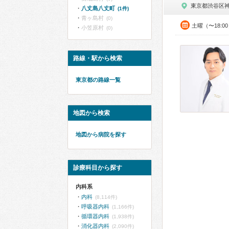
東京都渋谷区
八丈島八丈町
(1件)
青ヶ島村
(0)
土曜（〜18:0
小笠原村
(0)
路線・駅から検索
東京都の路線一覧
地図から検索
地図から病院を探す
診療科目から探す
内科系
内科
(8,114件)
呼吸器内科
(1,166件)
循環器内科
(1,938件)
消化器内科
(2,090件)