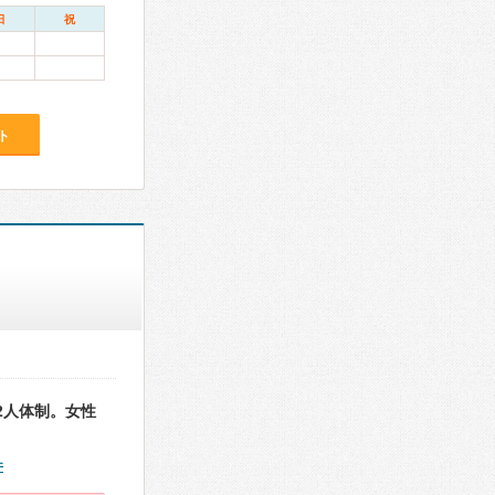
日
祝
ト
2人体制。女性
件