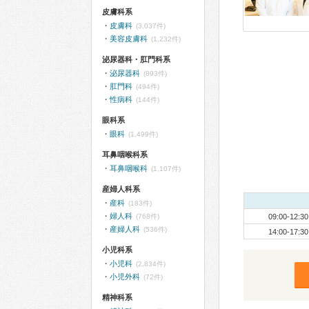
皮膚科系
皮膚科
(3,037件)
美容皮膚科
(1,232件)
泌尿器科・肛門科系
泌尿器科
(893件)
肛門科
(494件)
性病科
(144件)
眼科系
眼科
(1,499件)
耳鼻咽喉科系
耳鼻咽喉科
(1,107件)
産婦人科系
産科
(183件)
婦人科
(768件)
09:00-12:30
産婦人科
(536件)
14:00-17:30
小児科系
小児科
(2,834件)
小児外科
(72件)
精神科系