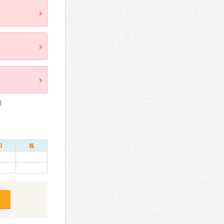
断
日
祝