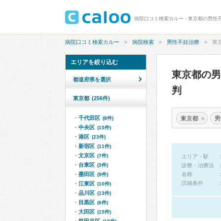
病院口コミ検索カルー - 東京都の男性
病院口コミ検索カルー
病院検索
男性不妊治療
東
エリアを絞り込む
東京都の
都道府県を選択
判
東京都
(256件)
×
東京都
男
千代田区
(8件)
中央区
(15件)
港区
(23件)
新宿区
(11件)
文京区
(7件)
エリア・駅
台東区
(3件)
診療・治療法
墨田区
名称
(9件)
詳細条件
江東区
(10件)
品川区
(13件)
目黒区
(6件)
大田区
(15件)