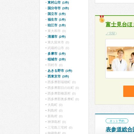
東村山市
(1件)
国分寺市
(3件)
国立市
(1件)
福生市
(1件)
富士見台ほ
狛江市
(1件)
東大和市
(0)
ノ宮駅
）
清瀬市
(2件)
東久留米市
(0)
武蔵村山市
(0)
多摩市
(1件)
稲城市
(2件)
羽村市
(0)
あきる野市
(1件)
西東京市
(3件)
西多摩郡瑞穂町
(0)
西多摩郡日の出町
(0)
西多摩郡檜原村
(0)
西多摩郡奥多摩町
(0)
大島町
(0)
利島村
(0)
新島村
(0)
ネット予約
神津島村
(0)
三宅島三宅村
(0)
表参道総合
御蔵島村
(0)