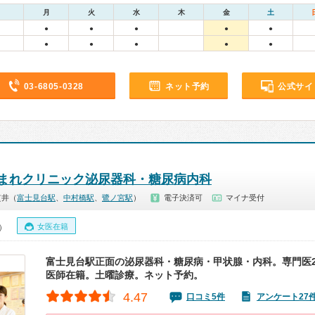
月
火
水
木
金
土
●
●
●
●
●
●
●
●
●
●
03-6805-0328
ネット予約
公式サイ
まれクリニック泌尿器科・糖尿病内科
貫井（
富士見台駅
、
中村橋駅
、
鷺ノ宮駅
）
電子決済可
マイナ受付
女医在籍
0）
富士見台駅正面の泌尿器科・糖尿病・甲状腺・内科。専門医
医師在籍。土曜診療。ネット予約。
4.47
口コミ5件
アンケート27