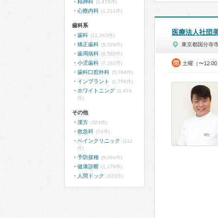
精神科
(1,479件)
心療内科
(1,211件)
歯科系
医療法人社団
歯科
(11,343件)
矯正歯科
東京都国分寺
(5,329件)
歯周病科
(6,582件)
小児歯科
(7,182件)
土曜（〜12:0
歯科口腔外科
(5,764件)
インプラント
(1,794件)
ホワイトニング
(1,474
件)
その他
漢方
(324件)
救急科
(74件)
ペインクリニック
(111
件)
予防接種
(9,004件)
健康診断
(1,176件)
人間ドック
(323件)