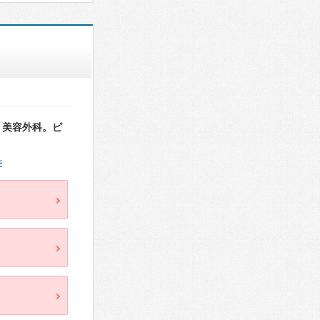
・美容外科。ピ
件