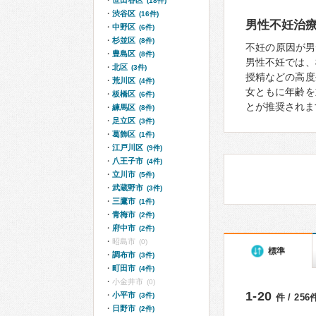
世田谷区
(18件)
渋谷区
(16件)
男性不妊治
中野区
(6件)
杉並区
(8件)
不妊の原因が男
豊島区
(8件)
男性不妊では、
北区
(3件)
授精などの高度
荒川区
(4件)
女ともに年齢を
板橋区
(6件)
とが推奨されま
練馬区
(8件)
足立区
(3件)
葛飾区
(1件)
江戸川区
(9件)
八王子市
(4件)
立川市
(5件)
武蔵野市
(3件)
三鷹市
(1件)
青梅市
(2件)
府中市
(2件)
昭島市
(0)
標準
調布市
(3件)
町田市
(4件)
小金井市
(0)
1-20
小平市
(3件)
件 / 25
日野市
(2件)