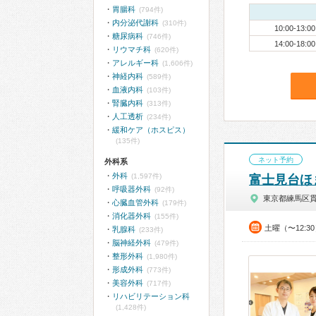
胃腸科
(794件)
内分泌代謝科
(310件)
10:00-13:00
糖尿病科
(746件)
14:00-18:00
リウマチ科
(620件)
アレルギー科
(1,606件)
神経内科
(589件)
血液内科
(103件)
腎臓内科
(313件)
人工透析
(234件)
緩和ケア（ホスピス）
(135件)
ネット予約
外科系
外科
(1,597件)
富士見台ほ
呼吸器外科
(92件)
東京都練馬区
心臓血管外科
(179件)
消化器外科
(155件)
土曜（〜12:3
乳腺科
(233件)
脳神経外科
(479件)
整形外科
(1,980件)
形成外科
(773件)
美容外科
(717件)
リハビリテーション科
(1,428件)