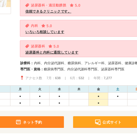
泌尿器科・過活動膀胱
5.0
信頼できるクリニックです。
内科
5.0
いろいろ相談しています
泌尿器科
5.0
泌尿器科と内科に通院しています
診療科：
内科、内分泌代謝科、糖尿病科、アレルギー科、泌尿器科、健康診
専門医・資格：
糖尿病専門医、内分泌代謝科専門医、泌尿器科専門医
アクセス数 7月：
638
| 6月：
532
| 年間：
7,277
月
火
水
木
金
土
●
●
●
●
●
●
●
●
●
ネット予約
公式サイト