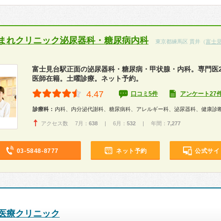
まれクリニック泌尿器科・糖尿病内科
東京都練馬区 貫井（
富士
富士見台駅正面の泌尿器科・糖尿病・甲状腺・内科。専門医
医師在籍。土曜診療。ネット予約。
4.47
口コミ5件
アンケート27
診療科：
内科、内分泌代謝科、糖尿病科、アレルギー科、泌尿器科、健康診
アクセス数 7月：
638
| 6月：
532
| 年間：
7,277
03-5848-8777
ネット予約
公式サイ
医療クリニック