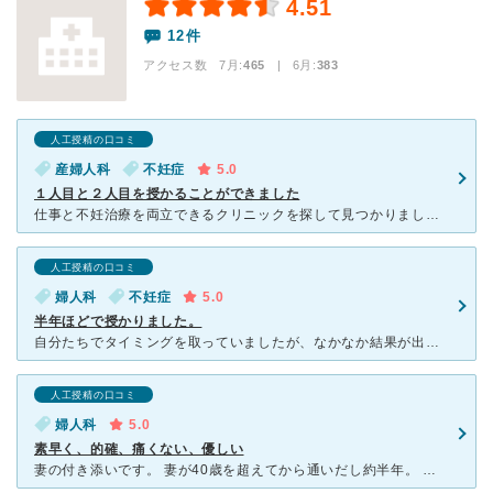
4.51
12件
アクセス数 7月:
465
| 6月:
383
人工授精の口コミ
産婦人科
不妊症
5.0
１人目と２人目を授かることができました
仕事と不妊治療を両立できるクリニックを探して見つかりました。 朝8時から夜は8時まで。効率よい進め方でほとんど待ちません。来院からお会計まで5分くらいで終わったこともあり、本当に仕事と両立ができ
人工授精の口コミ
婦人科
不妊症
5.0
半年ほどで授かりました。
自分たちでタイミングを取っていましたが、なかなか結果が出なかったのでお世話になりました。検査の結果、毎回排卵日が若干ズレていたようで、時期によっては誘発剤を投与して育てました。タイミング法3回、人工授
人工授精の口コミ
婦人科
5.0
素早く、的確、痛くない、優しい
妻の付き添いです。 妻が40歳を超えてから通いだし約半年。 人工授精5回→体外受精初回で授かりました。 それぞれの患者さんの特徴を診察して、見合った治療をするのでは。体外受精は強い刺激を与えない