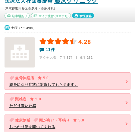
藤沢クリニック
医療法人社団藤慶会
東京都世田谷区喜多見（喜多見駅）
駐車場あり
マイナ受付
(スマホ可)
女医在籍
土曜（〜13:00）
4.28
11件
アクセス数 7月:
374
| 6月:
262
坐骨神経痛
5.0
親身になり症状に対応してもらえます。
頸椎症
5.0
たどり着いた感
健康診断
頭が痛い・耳鳴り
5.0
しっかり話を聞いてくれる