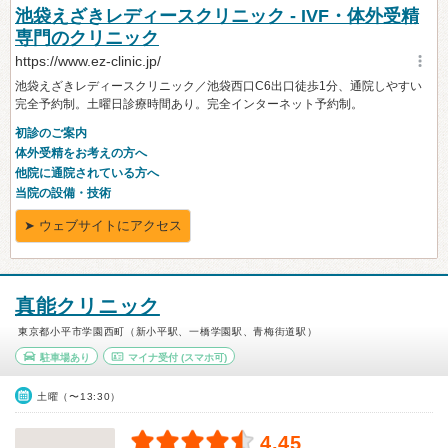
真能クリニック
東京都小平市学園西町（新小平駅、一橋学園駅、青梅街道駅）
駐車場あり
マイナ受付
(スマホ可)
土曜（〜13:30）
4.45