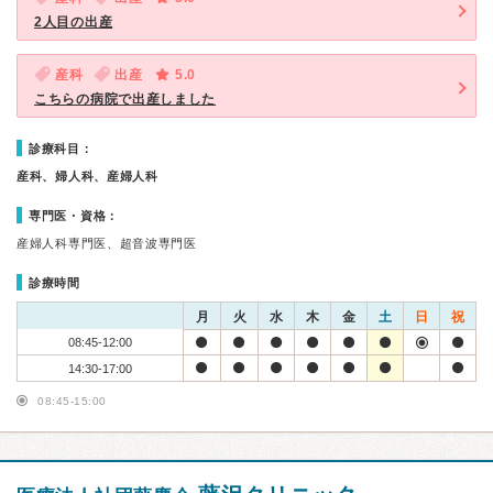
2人目の出産
産科
出産
5.0
こちらの病院で出産しました
診療科目：
産科、婦人科、産婦人科
専門医・資格：
産婦人科専門医、超音波専門医
診療時間
月
火
水
木
金
土
日
祝
08:45-12:00
14:30-17:00
08:45-15:00