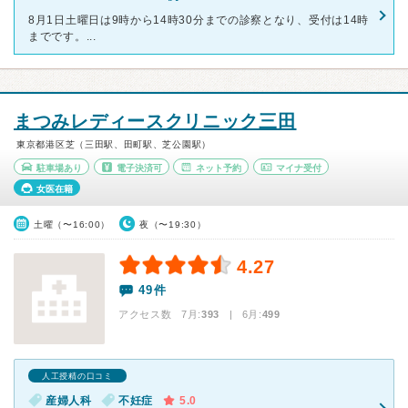
8月1日土曜日は9時から14時30分までの診察となり、受付は14時
までです。...
まつみレディースクリニック三田
東京都港区芝（三田駅、田町駅、芝公園駅）
駐車場あり
電子決済可
ネット予約
マイナ受付
女医在籍
土曜（〜16:00）
夜（〜19:30）
4.27
49件
アクセス数 7月:
393
| 6月:
499
人工授精の口コミ
産婦人科
不妊症
5.0