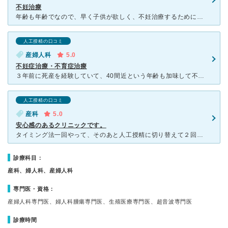
不妊治療
年齢も年齢でなので、早く子供が欲しく、不妊治療するために調べて通院しました。 最初は初めての事ばかりで、不安いっぱいでしたが、医院長先生の雰囲気に安心し、通い続けました。 タイミングだと難しいこと
人工授精の口コミ
産婦人科
5.0
不妊症治療・不育症治療
３年前に死産を経験していて、40間近という年齢も加味して不妊症・不育症両方診てくださる病院を探してこちらにたどりつきました。このサイトの口コミも多いに参考にさせていただきました。 2021年7月から
人工授精の口コミ
産科
5.0
安心感のあるクリニックです。
タイミング法一回やって、そのあと人工授精に切り替えて２回目で授かることができました。 初めてのときには心配なこともたくさんありましたが、レディースクリニックなのでまわりも女性なので安心感がありました
診療科目：
産科、婦人科、産婦人科
専門医・資格：
産婦人科専門医、婦人科腫瘍専門医、生殖医療専門医、超音波専門医
診療時間