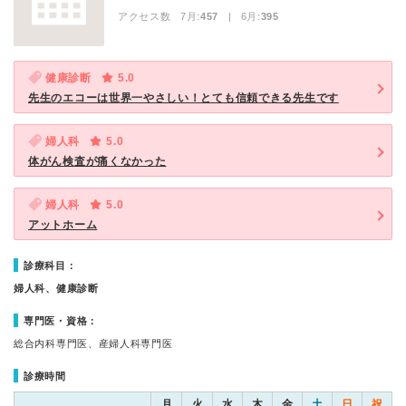
アクセス数 7月:
457
| 6月:
395
健康診断
5.0
先生のエコーは世界一やさしい！とても信頼できる先生です
婦人科
5.0
体がん検査が痛くなかった
婦人科
5.0
アットホーム
診療科目：
婦人科、健康診断
専門医・資格：
総合内科専門医、産婦人科専門医
診療時間
月
火
水
木
金
土
日
祝