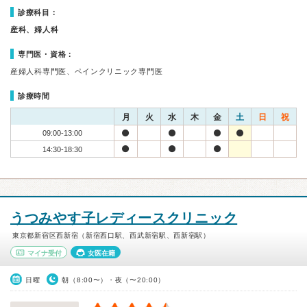
診療科目：
産科、婦人科
専門医・資格：
産婦人科専門医、ペインクリニック専門医
診療時間
月
火
水
木
金
土
日
祝
09:00-13:00
14:30-18:30
うつみやす子レディースクリニック
東京都新宿区西新宿（新宿西口駅、西武新宿駅、西新宿駅）
マイナ受付
女医在籍
日曜
朝（8:00〜）・夜（〜20:00）