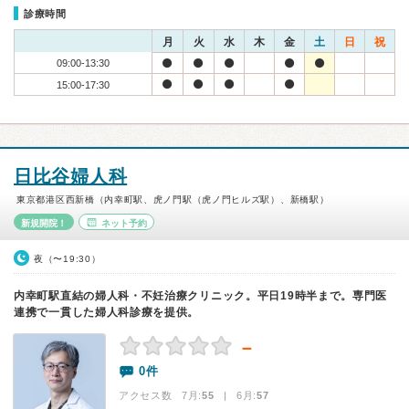
診療時間
月
火
水
木
金
土
日
祝
09:00-13:30
15:00-17:30
日比谷婦人科
東京都港区西新橋（内幸町駅、虎ノ門駅（虎ノ門ヒルズ駅）、新橋駅）
新規開院！
ネット予約
夜（〜19:30）
内幸町駅直結の婦人科・不妊治療クリニック。平日19時半まで。専門医
連携で一貫した婦人科診療を提供。
－
0件
アクセス数 7月:
55
| 6月:
57