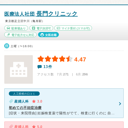
長門クリニック
医療法人社団
東京都足立区中川（亀有駅）
駐車場あり
電子決済可
マイナ受付
(スマホ可)
電子処方せん対応
女医在籍
土曜（〜16:00）
4.47
13件
アクセス数 7月:
271
| 6月:
296
人工授精の口コミ
産婦人科
3.0
初めての不妊症治療
[症状・来院理由] 妊娠検査薬で陽性がでて、検査に行くのに 自宅から通いやすくてホームページをみてよさそうだと思い、 こちらの病院へ通う事を決めました。 [医師の診断・治療法] 結局妊娠には
産婦人科
5.0