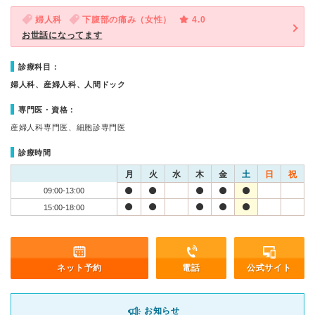
婦人科
下腹部の痛み（女性）
4.0
お世話になってます
診療科目：
婦人科、産婦人科、人間ドック
専門医・資格：
産婦人科専門医、細胞診専門医
診療時間
月
火
水
木
金
土
日
祝
09:00-13:00
15:00-18:00
ネット予約
電話
公式サイト
お知らせ