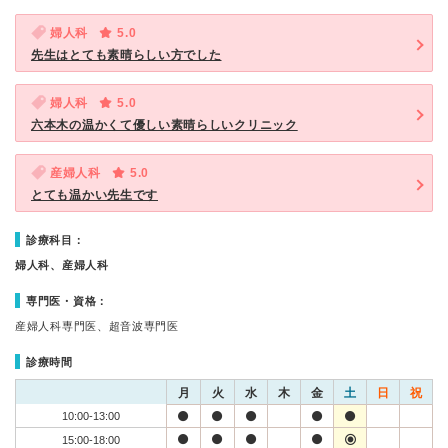
婦人科
5.0
先生はとても素晴らしい方でした
婦人科
5.0
六本木の温かくて優しい素晴らしいクリニック
産婦人科
5.0
とても温かい先生です
診療科目：
婦人科、産婦人科
専門医・資格：
産婦人科専門医、超音波専門医
診療時間
月
火
水
木
金
土
日
祝
10:00-13:00
15:00-18:00