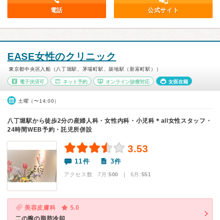
電話
公式サイト
EASE女性のクリニック
東京都中央区入船（八丁堀駅、茅場町駅、築地駅（新富町駅））
電子決済可
ネット予約
オンライン診療対応
女医在籍
土曜（〜14:00）
八丁堀駅から徒歩2分の産婦人科・女性内科・小児科＊all女性スタッフ・
24時間WEB予約・託児所併設
3.53
11件
3件
アクセス数 7月:
500
| 6月:
551
美容皮膚科
5.0
二の腕の脂肪冷却