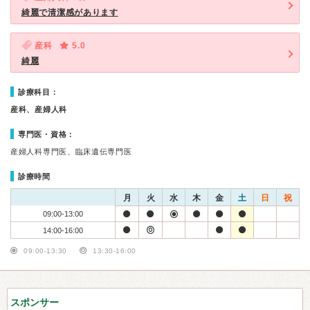
綺麗で清潔感があります
産科
5.0
綺麗
診療科目：
産科、産婦人科
専門医・資格：
産婦人科専門医、臨床遺伝専門医
診療時間
月
火
水
木
金
土
日
祝
09:00-13:00
14:00-16:00
09:00-13:30
13:30-16:00