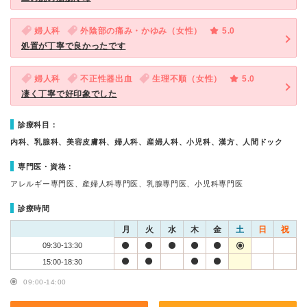
婦人科
外陰部の痛み・かゆみ（女性）
5.0
処置が丁寧で良かったです
婦人科
不正性器出血
生理不順（女性）
5.0
凄く丁寧で好印象でした
診療科目：
内科、乳腺科、美容皮膚科、婦人科、産婦人科、小児科、漢方、人間ドック
専門医・資格：
アレルギー専門医、産婦人科専門医、乳腺専門医、小児科専門医
診療時間
月
火
水
木
金
土
日
祝
09:30-13:30
15:00-18:30
09:00-14:00