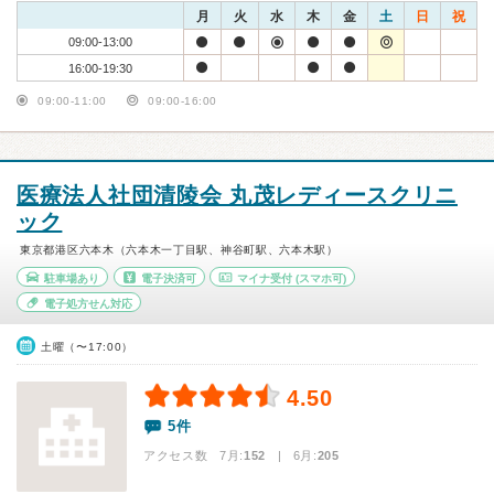
月
火
水
木
金
土
日
祝
09:00-13:00
16:00-19:30
09:00-11:00
09:00-16:00
医療法人社団清陵会 丸茂レディースクリニ
ック
東京都港区六本木（六本木一丁目駅、神谷町駅、六本木駅）
駐車場あり
電子決済可
マイナ受付
(スマホ可)
電子処方せん対応
土曜（〜17:00）
4.50
5件
アクセス数 7月:
152
| 6月:
205