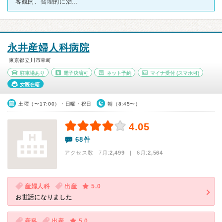
客観的、合理的に治...
永井産婦人科病院
東京都立川市幸町
駐車場あり
電子決済可
ネット予約
マイナ受付
(スマホ可)
女医在籍
土曜（〜17:00）・日曜・祝日
朝（8:45〜）
4.05
68件
アクセス数 7月:
2,499
| 6月:
2,564
産婦人科
出産
5.0
お世話になりました
産科
出産
5.0