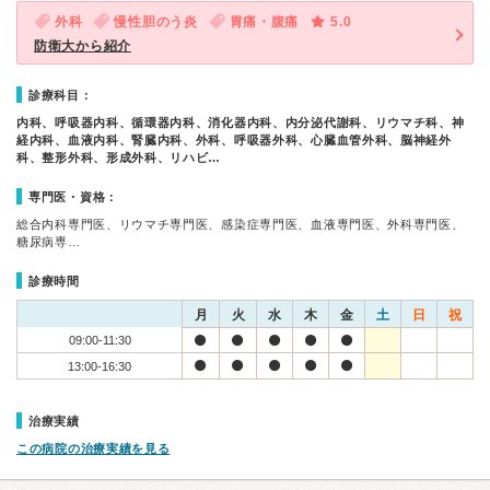
外科
慢性胆のう炎
胃痛・腹痛
5.0
防衛大から紹介
診療科目：
内科、呼吸器内科、循環器内科、消化器内科、内分泌代謝科、リウマチ科、神
経内科、血液内科、腎臓内科、外科、呼吸器外科、心臓血管外科、脳神経外
科、整形外科、形成外科、リハビ…
専門医・資格：
総合内科専門医、リウマチ専門医、感染症専門医、血液専門医、外科専門医、
糖尿病専…
診療時間
月
火
水
木
金
土
日
祝
09:00-11:30
13:00-16:30
治療実績
この病院の治療実績を見る