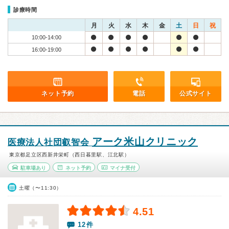
診療時間
月
火
水
木
金
土
日
祝
10:00-14:00
16:00-19:00
ネット予約
電話
公式サイト
アーク米山クリニック
医療法人社団叡智会
東京都足立区西新井栄町（西日暮里駅、江北駅）
駐車場あり
ネット予約
マイナ受付
土曜（〜11:30）
4.51
12件