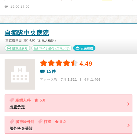
15:00-17:00
自衛隊中央病院
東京都世田谷区池尻（池尻大橋駅）
駐車場あり
マイナ受付
(スマホ可)
女医在籍
4.49
15件
アクセス数 7月:
1,521
| 6月:
1,406
産婦人科
5.0
出産予定
脳神経外科
打撲
5.0
脳外科を受診