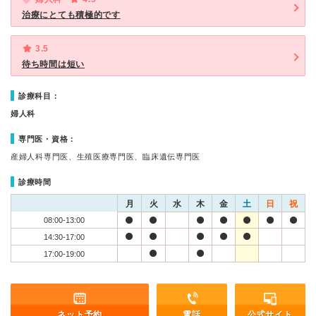
治療にとても積極的です
3.5
待ち時間は短い
診療科目：
婦人科
専門医・資格：
産婦人科専門医、生殖医療専門医、臨床遺伝専門医
診療時間
月
火
水
木
金
土
日
祝
08:00-13:00
14:30-17:00
17:00-19:00
ネット予約
電話
公式サイト