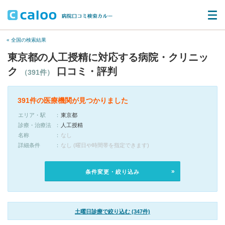
« 全国の検索結果
東京都の人工授精に対応する病院・クリニッ
ク
口コミ・評判
（391件）
391件の医療機関が見つかりました
エリア・駅
東京都
診療・治療法
人工授精
名称
なし
詳細条件
なし (曜日や時間帯を指定できます)
条件変更・絞り込み
土曜日診療で絞り込む (347件)