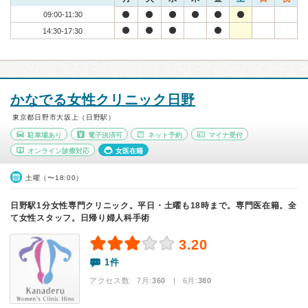
09:00-11:30
14:30-17:30
かなでる女性クリニック日野
東京都日野市大坂上（日野駅）
駐車場あり
電子決済可
ネット予約
マイナ受付
オンライン診療対応
女医在籍
土曜（〜18:00）
日野駅1分女性専門クリニック。平日・土曜も18時まで。専門医在籍。全
て女性スタッフ。日帰り婦人科手術
3.20
1件
アクセス数 7月:
360
| 6月:
380