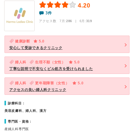
4.20
3件
アクセス数 7月:
286
| 6月:
319
健康診断
5.0
安心して受診できるクリニック
婦人科
生理不順（女性）
5.0
丁寧な説明で不安なくピル処方を受けられました
婦人科
更年期障害（女性）
5.0
アクセスの良い婦人科クリニック
診療科目：
美容皮膚科、婦人科、漢方
専門医・資格：
産婦人科専門医