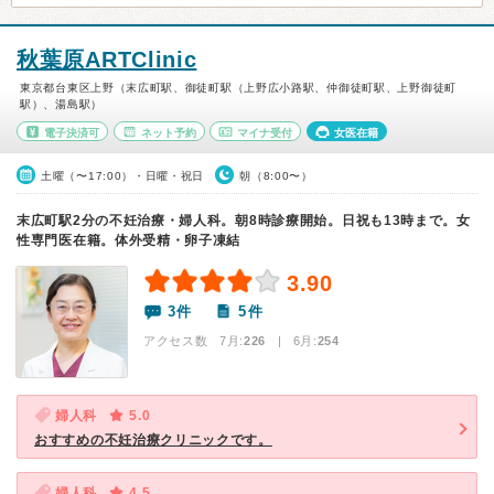
秋葉原ARTClinic
東京都台東区上野（末広町駅、御徒町駅（上野広小路駅、仲御徒町駅、上野御徒町
駅）、湯島駅）
電子決済可
ネット予約
マイナ受付
女医在籍
土曜（〜17:00）・日曜・祝日
朝（8:00〜）
末広町駅2分の不妊治療・婦人科。朝8時診療開始。日祝も13時まで。女
性専門医在籍。体外受精・卵子凍結
3.90
3件
5件
アクセス数 7月:
226
| 6月:
254
婦人科
5.0
おすすめの不妊治療クリニックです。
婦人科
4.5