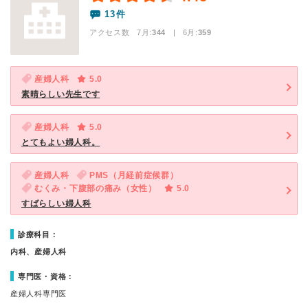
13件
アクセス数 7月:
344
| 6月:
359
産婦人科
5.0
素晴らしい先生です
産婦人科
5.0
とてもよい婦人科。
産婦人科
PMS（月経前症候群）
むくみ・下腹部の痛み（女性）
5.0
すばらしい婦人科
診療科目：
内科、産婦人科
専門医・資格：
産婦人科専門医