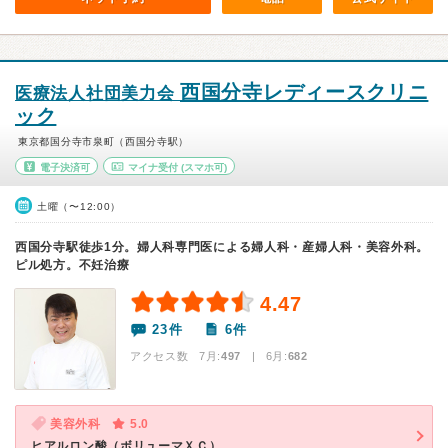
西国分寺レディースクリニ
医療法人社団美力会
ック
東京都国分寺市泉町（西国分寺駅）
電子決済可
マイナ受付
(スマホ可)
土曜（〜12:00）
西国分寺駅徒歩1分。婦人科専門医による婦人科・産婦人科・美容外科。
ピル処方。不妊治療
4.47
23件
6件
アクセス数 7月:
497
| 6月:
682
美容外科
5.0
ヒアルロン酸（ボリューマＸＣ）