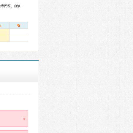
総合内科専門医、総合診療専門医、アレルギー専門医、感染症専門医、血液専門医、外科専門医、糖尿病専門医、内分泌代謝科専門医、呼吸器専門医、呼吸器外科専門医、循環器専門医、不整脈専門医、消化器病専門医、消化器外科専門医、肝臓専門医、大腸肛門病専門医、消化器内視鏡専門医、泌尿器科専門医、腎臓専門医、透析専門医、脳血管内治療専門医、神経内科専門医、脳神経外科専門医、てんかん専門医、整形外科専門医、リハビリテーション科専門医、形成外科専門医、皮膚科専門医、眼科専門医、耳鼻咽喉科専門医、産婦人科専門医、女性ヘルスケア専門医、小児科専門医、小児神経専門医、麻酔科専門医、ペインクリニック専門医、病理専門医、放射線科専門医、がん治療認定医、日本睡眠学会専門医
日
祝