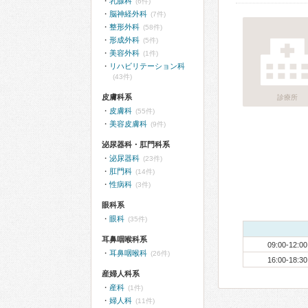
乳腺科
(6件)
脳神経外科
(7件)
整形外科
(58件)
形成外科
(5件)
美容外科
(1件)
リハビリテーション科
(43件)
皮膚科系
診療所
皮膚科
(55件)
美容皮膚科
(9件)
泌尿器科・肛門科系
泌尿器科
(23件)
肛門科
(14件)
性病科
(3件)
眼科系
眼科
(35件)
耳鼻咽喉科系
09:00-12:00
耳鼻咽喉科
(26件)
16:00-18:30
産婦人科系
産科
(1件)
婦人科
(11件)