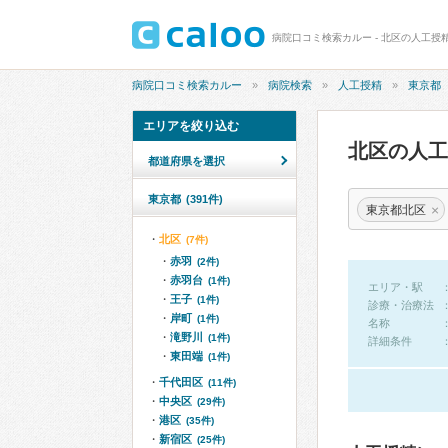
病院口コミ検索カルー - 北区の人工授
病院口コミ検索カルー
病院検索
人工授精
東京都
エリアを絞り込む
北区の人
都道府県を選択
東京都
(391件)
×
東京都北区
北区
(7件)
赤羽
(2件)
赤羽台
(1件)
エリア・駅
王子
(1件)
診療・治療法
岸町
(1件)
名称
滝野川
(1件)
詳細条件
東田端
(1件)
千代田区
(11件)
中央区
(29件)
港区
(35件)
新宿区
(25件)