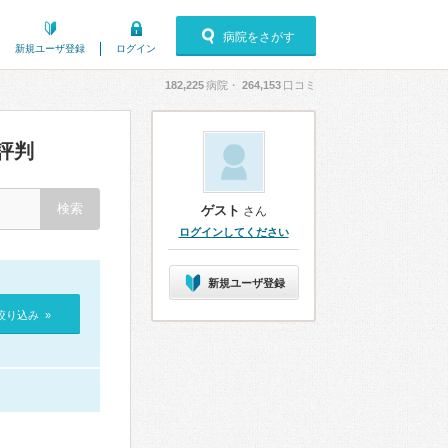
病院をさがす
新規ユーザ登録
ログイン
182,225
病院・
264,153
口コミ
評判
ゲスト
さん
ログインしてください
新規ユーザ登録
絞り込み »