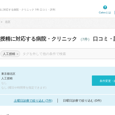
精に対応する病院・クリニック 7件 口コミ・評判
Calooとは
北区
工授精に対応する病院・クリニック
口コミ・
（7件）
×
人工授精
東京都北区
人工授精
条件変更・
なし
なし (曜日や時間帯を指定できます)
土曜日診療で絞り込む (7件)
日曜日診療で絞り込む (0件)