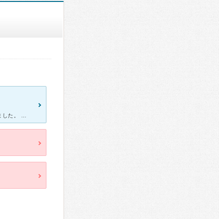
結婚当初の数年前、自宅から通いやすかったという理由で通院していました。 女医の先生で、サバサバした感じでしたが、私には合っていたかと思います。 変に期待を持たせてくれるよりは、先生のこれまでの