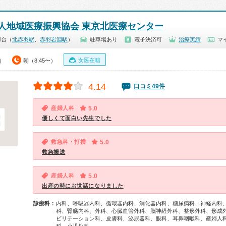
人地域医療振興協会 東京北医療センター
羽台（
北赤羽駅
、
赤羽岩淵駅
）
駐車場あり
電子決済可
治療実績
マ
女医在籍
0）
朝（8:45〜）
4.14
口コミ49件
産婦人科
5.0
優しくて面白い先生でした
救急科・打撲
5.0
救急搬送
産婦人科
5.0
出産の時にお世話になりました
診療科：
内科、呼吸器内科、循環器内科、消化器内科、糖尿病科、神経内科
科、腎臓内科、外科、心臓血管外科、脳神経外科、整形外科、形成
ビリテーション科、皮膚科、泌尿器科、眼科、耳鼻咽喉科、産婦人