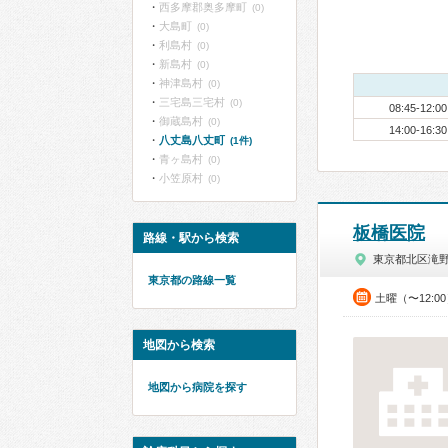
西多摩郡奥多摩町
(0)
大島町
(0)
利島村
(0)
新島村
(0)
神津島村
(0)
三宅島三宅村
(0)
08:45-12:00
御蔵島村
(0)
14:00-16:30
八丈島八丈町
(1件)
青ヶ島村
(0)
小笠原村
(0)
板橋医院
路線・駅から検索
東京都北区滝
東京都の路線一覧
土曜（〜12:0
地図から検索
地図から病院を探す