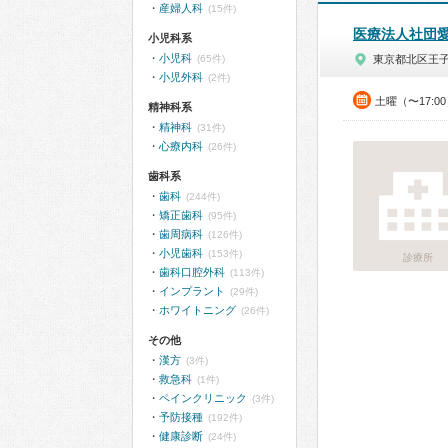
産婦人科
(15件)
医療法人社団
小児科系
小児科
(65件)
東京都北区王
小児外科
(2件)
土曜（〜17:0
精神科系
精神科
(31件)
心療内科
(26件)
歯科系
歯科
(244件)
矯正歯科
(95件)
歯周病科
(126件)
小児歯科
(153件)
診療所
歯科口腔外科
(113件)
インプラント
(29件)
ホワイトニング
(26件)
その他
漢方
(3件)
救急科
(1件)
ペインクリニック
(3件)
予防接種
(192件)
健康診断
(24件)