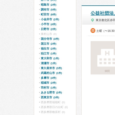
昭島市
(2件)
調布市
(5件)
公益社団法
町田市
(8件)
小金井市
(2件)
東京都北区赤
小平市
(4件)
日野市
(2件)
土曜（〜16:3
東村山市
(0)
国分寺市
(4件)
国立市
(2件)
福生市
(2件)
狛江市
(1件)
東大和市
(1件)
清瀬市
(1件)
東久留米市
(3件)
病院
武蔵村山市
(1件)
多摩市
(4件)
稲城市
(2件)
羽村市
(1件)
あきる野市
(2件)
西東京市
(3件)
西多摩郡瑞穂町
(0)
西多摩郡日の出町
(0)
西多摩郡檜原村
(0)