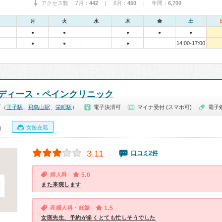
アクセス数 7月：
442
| 6月：
450
| 年間：
6,700
月
火
水
木
金
土
●
●
●
●
●
14:00-17:00
●
●
●
ディース・ペインクリニック
町（
王子駅
、
飛鳥山駅
、
栄町駅
）
電子決済可
マイナ受付 (スマホ可)
電子
女医在籍
0）
3.11
口コミ2件
婦人科
5.0
また来院します
産婦人科・妊娠
1.5
女医先生、予約が多くとても忙しそうでした