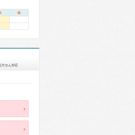
日
祝
処方せん対応