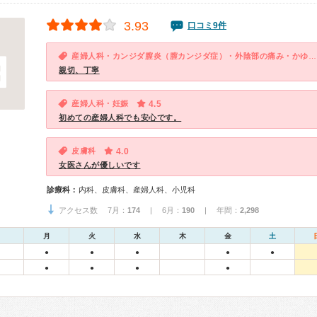
3.93
口コミ9件
産婦人科・カンジダ膣炎（膣カンジダ症）・外陰部の痛み・かゆみ（女性）
親切、丁寧
産婦人科・妊娠
4.5
初めての産婦人科でも安心です。
皮膚科
4.0
女医さんが優しいです
診療科：
内科、皮膚科、産婦人科、小児科
アクセス数 7月：
174
| 6月：
190
| 年間：
2,298
月
火
水
木
金
土
●
●
●
●
●
●
●
●
●