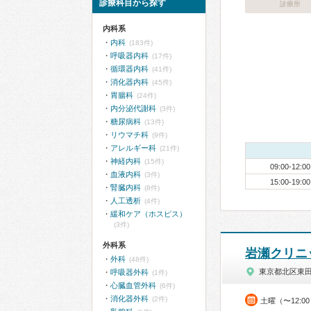
診療科目から探す
診療所
内科系
内科
(183件)
呼吸器内科
(17件)
循環器内科
(41件)
消化器内科
(45件)
胃腸科
(24件)
内分泌代謝科
(3件)
糖尿病科
(13件)
リウマチ科
(9件)
アレルギー科
(21件)
神経内科
(15件)
09:00-12:00
血液内科
(3件)
15:00-19:00
腎臓内科
(8件)
人工透析
(4件)
緩和ケア（ホスピス）
(3件)
外科系
岩瀬クリニ
外科
(48件)
東京都北区東
呼吸器外科
(1件)
心臓血管外科
(6件)
消化器外科
(2件)
土曜（〜12:0