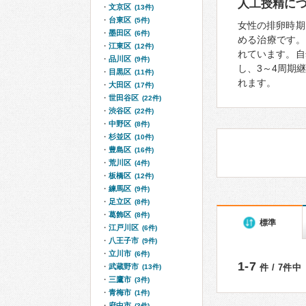
人工授精に
文京区
(13件)
台東区
(5件)
女性の排卵時期
墨田区
(6件)
める治療です。
江東区
(12件)
れています。自
品川区
(9件)
し、3～4周期
目黒区
(11件)
れます。
大田区
(17件)
世田谷区
(22件)
渋谷区
(22件)
中野区
(8件)
杉並区
(10件)
豊島区
(16件)
荒川区
(4件)
板橋区
(12件)
練馬区
(9件)
足立区
(8件)
葛飾区
(8件)
標準
江戸川区
(6件)
八王子市
(9件)
立川市
(6件)
1-7
武蔵野市
件 / 7件中
(13件)
三鷹市
(3件)
青梅市
(1件)
府中市
(3件)