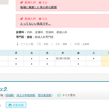
産婦人科
5.0
地域に根差した良心的な医院
産婦人科
5.0
とってもいい先生です。
診療科：
内科、皮膚科、性病科、産婦人科
専門医・資格：
産婦人科専門医
アクセス数 7月：
310
| 6月：
396
| 年間：
3,940
月
火
水
木
金
土
15:30-19:00
●
●
●
●
●
●
●
●
●
ック
田端（
田端駅
、
赤土小学校前駅
、
西日暮里駅
）
マイナ受付
女医在籍
0）