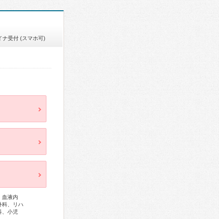
イナ受付 (スマホ可)
、血液内
外科、リハ
科、小児