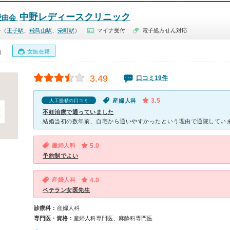
中野レディースクリニック
愛由会
子（
王子駅
、
飛鳥山駅
、
栄町駅
）
マイナ受付
電子処方せん対応
女医在籍
0）
3.49
口コミ19件
3.5
産婦人科
人工授精の口コミ
不妊治療で通っていました
産婦人科
5.0
予約制でよい
産婦人科
4.0
ベテラン女医先生
診療科：
産婦人科
専門医・資格：
産婦人科専門医、麻酔科専門医