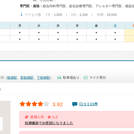
科、小児外科…
専門医・資格：
アクセス数 7月：
1,559
| 6月：
2,166
| 年間：
25,545
月
火
水
木
金
土
●
●
●
●
●
●
●
●
●
●
●
●
野川（
板橋駅
、
新板橋駅
、
下板橋駅
）
駐車場あり
マイナ受付
0）
3.92
口コミ11件
産婦人科
5.0
妊婦健診でお世話になりました