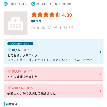
土曜（〜13:00）
朝（8:00〜）・夜（〜20:00）
4.30
9件
アクセス数 7月:
406
| 6月:
637
体外受精の口コミ
婦人科
5.0
とても良いクリニック
口コミを見て、通い始めました。高齢ということもありなかなか結果に結び付かず心が折れそうになることもありましたが、穏やかな院長先生と親切な看護師さん達のおかげでストレスなく通うことができ、3回目の移植で
婦人科
5.0
すぐに妊娠できました
産婦人科
5.0
手際よく丁寧に説明して頂きました
診療科目：