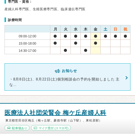
専門医・資格：
産婦人科専門医、生殖医療専門医、臨床遺伝専門医
診療時間
月
火
水
木
金
土
日
祝
09:00-12:00
15:00-18:00
14:30-17:00
お知らせ
・8月8日(土)、8月22日(土)個別相談会の予約を開始しました 主
な...
医療法人社団栄賢会 梅ケ丘産婦人科
東京都世田谷区梅丘（梅ヶ丘駅、豪徳寺駅（山下駅）、東松原駅）
駐車場あり
マイナ受付
(スマホ可)