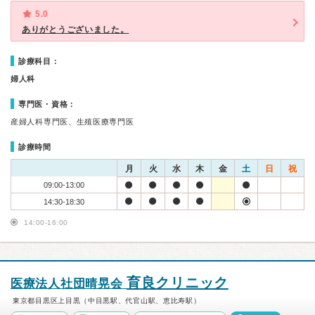
5.0
ありがとうございました。
診療科目：
婦人科
専門医・資格：
産婦人科専門医、生殖医療専門医
診療時間
月
火
水
木
金
土
日
祝
09:00-13:00
14:30-18:30
14:00-16:00
育良クリニック
医療法人社団晴晃会
東京都目黒区上目黒（中目黒駅、代官山駅、恵比寿駅）