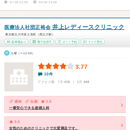
07:30-12:00
09:00-14:00
井上レディースクリニック
医療法人社団正裕会
東京都立川市富士見町（西立川駅）
駐車場あり
電子決済可
ネット予約
マイナ受付
土曜（〜12:00）
3.77
10件
アクセス数 7月:
419
| 6月:
448
産科
出産
5.0
一番安心できる産婦人科
5.0
女性のためのクリニックで大変満足です。