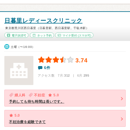
日暮里レディースクリニック
東京都荒川区西日暮里（日暮里駅、西日暮里駅、千駄木駅）
電子決済可
ネット予約
マイナ受付
(スマホ可)
土曜（〜16:00）
3.74
6件
アクセス数 7月:
312
| 6月:
295
婦人科
不妊症
5.0
予約しても待ち時間は長いです。
5.0
不妊治療を経験できて