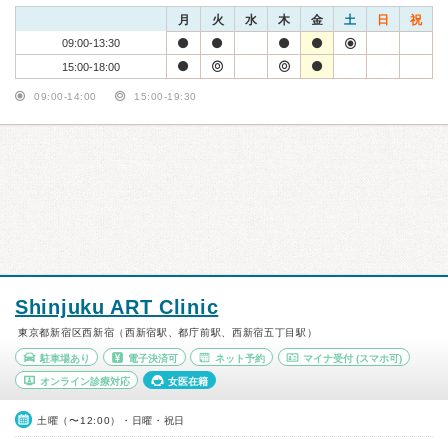
月
火
水
木
金
土
日
祝
09:00-13:30
15:00-18:00
09:00-14:00
15:00-19:30
Shinjuku ART Clinic
東京都新宿区西新宿（西新宿駅、都庁前駅、西新宿五丁目駅）
駐車場あり
電子決済可
ネット予約
マイナ受付
(スマホ可)
オンライン診療対応
女医在籍
土曜（〜12:00）・日曜・祝日