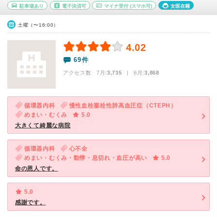
駐車場あり
電子決済可
マイナ受付
(スマホ可)
女医在籍
土曜（〜16:00）
4.02
69件
アクセス数 7月:
3,735
| 6月:
3,868
循環器内科
慢性血栓塞栓性肺高血圧症（CTEPH）
めまい・むくみ
5.0
大きくて綺麗な病院
循環器内科
心不全
めまい・むくみ・動悸・息切れ・血圧が高い
5.0
命の恩人です。
5.0
感謝です。