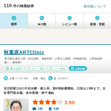
110
件の検索結果
表示順について
標準
★の数
レビュー数
新着・更新
秋葉原ARTClinic
東京都台東区上野（末広町駅、御徒町駅（上野広小路駅、仲御徒町駅、上野御徒町
駅）、湯島駅）
電子決済可
ネット予約
マイナ受付
女医在籍
土曜（〜17:00）・日曜・祝日
朝（8:00〜）
末広町駅2分の不妊治療・婦人科。朝8時診療開始。日祝も13時まで。女
性専門医在籍。体外受精・卵子凍結
3.90
3件
5件