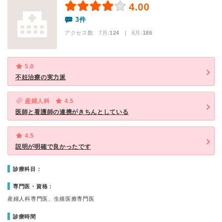
4.00
3件
アクセス数 7月:
124
| 6月:
186
5.0
不妊治療の実力派
産婦人科
4.5
医師と看護師の連携がきちんとしている
4.5
説明が明確で良かったです
診療科目：
専門医・資格：
産婦人科専門医、生殖医療専門医
診療時間