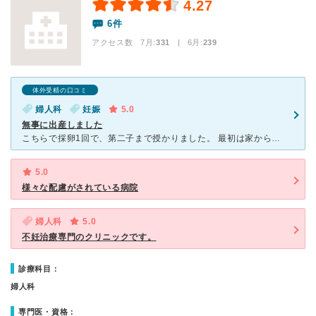
4.27
6件
アクセス数 7月:
331
| 6月:
239
体外受精の口コミ
婦人科
妊娠
5.0
無事に出産しました
こちらで採卵1回で、第二子まで授かりました。 最初は家から近いと言った理由で通い始め、半信半疑で通っていました。病気も見つかり、しんどかった時期もありましたが最終的には、こちらのクリニックに通って本
5.0
様々な配慮がされている病院
婦人科
5.0
不妊治療専門のクリニックです。
診療科目：
婦人科
専門医・資格：