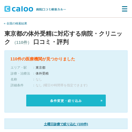
« 全国の検索結果
東京都の体外受精に対応する病院・クリニッ
ク
口コミ・評判
（110件）
110件の医療機関が見つかりました
エリア・駅
東京都
診療・治療法
体外受精
名称
なし
詳細条件
なし (曜日や時間帯を指定できます)
条件変更・絞り込み
土曜日診療で絞り込む (100件)