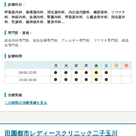
診療科目：
呼吸器内科、循環器内科、消化器内科、内分泌代謝科、糖尿病科、リウマチ
科、神経内科、血液内科、腎臓内科、呼吸器外科、心臓血管外科、消化器外
科、乳腺科、脳神経外科、整形外科…
専門医・資格：
総合内科専門医、総合診療専門医、アレルギー専門医、リウマチ専門医、感染
症専門医…
診療時間
月
火
水
木
金
土
日
祝
09:00-12:00
13:00-16:00
治療実績
この病院の治療実績を見る
田園都市レディースクリニック二子玉川