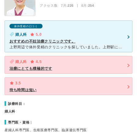
アクセス数 7月:
226
| 6月:
254
体外受精の口コミ
婦人科
5.0
おすすめの不妊治療クリニックです。
上野周辺で体外受精のクリニックを探していました。上野駅にもっと近いクリニックもありましたが、こちらのクリニックはホームページを見て、培養技術が高そうだと感じたことと、女性の先生で写真の印象も優しそうだ
婦人科
4.5
治療にとても積極的です
3.5
待ち時間は短い
診療科目：
婦人科
専門医・資格：
産婦人科専門医、生殖医療専門医、臨床遺伝専門医