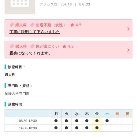
アクセス数 7月:
48
| 6月:
33
婦人科
生理不順（女性）
4.5
丁寧に説明して下さいました
婦人科
尿が出にくい
4.5
親身になってくれます。
診療科目：
婦人科
専門医・資格：
産婦人科専門医
診療時間
月
火
水
木
金
土
日
祝
08:30-12:30
14:00-18:30