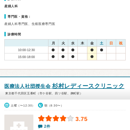
産婦人科
専門医・資格：
産婦人科専門医、生殖医療専門医
診療時間
月
火
水
木
金
土
日
祝
10:00-12:30
15:00-18:00
杉村レディースクリニック
医療法人社団授生会
東京都千代田区五番町（市ケ谷駅、四ツ谷駅、麹町駅）
土曜（〜12:30）
朝（8:30〜）
3.75
2件