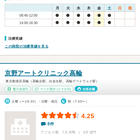
月
火
水
木
金
土
日
祝
08:45-12:00
14:00-16:30
治療実績
この病院の治療実績を見る
京野アートクリニック高輪
東京都港区高輪（高輪台駅、白金台駅、高輪ゲートウェイ駅）
電子決済可
マイナ受付
(スマホ可)
女医在籍
土曜（〜16:30）・日曜・祝日
朝（7:30〜）
4.25
8件
アクセス数 7月:
375
| 6月:
277