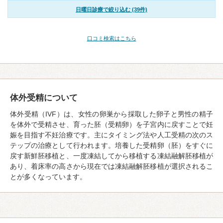
日曜日診療で絞り込む (39件)
口コミ検索はこちら
体外受精について
体外受精（IVF）は、女性の卵巣から採取した卵子と男性の精子
を体外で受精させ、育った胚（受精卵）を子宮内に戻すことで妊
娠を目指す不妊治療です。主にタイミング法や人工受精の次のス
テップの治療として行われます。培養した受精卵（胚）をすぐに
戻す新鮮胚移植と、一度凍結してから移植する凍結融解胚移植が
あり、着床率の高さから現在では凍結融解胚移植が選択されるこ
とが多くなっています。