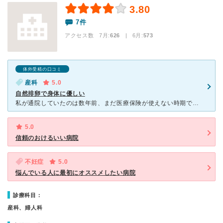
3.80
7件
アクセス数 7月:
626
| 6月:
573
体外受精の口コミ
産科
5.0
自然排卵で身体に優しい
私が通院していたのは数年前、まだ医療保険が使えない時期でした。結婚を期に検査したいと訪れたのが始まりでした。最終的には、IVFまでしていただきました。 加藤さんから独立されたとのことでしたが、沢山の
5.0
信頼のおけるいい病院
不妊症
5.0
悩んでいる人に最初にオススメしたい病院
診療科目：
産科、婦人科