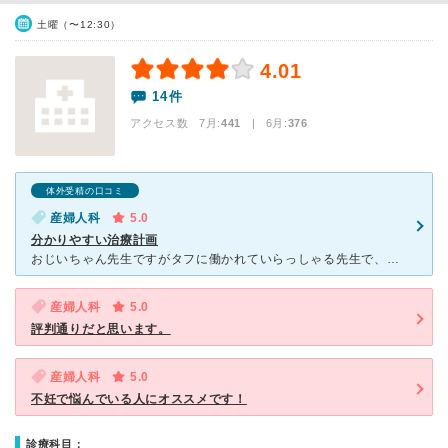
土曜（〜12:30）
4.01
14件
アクセス数 7月:
441
| 6月:
376
体外受精の口コミ
産婦人科
5.0
分かりやすい治療計画
おじいちゃん先生ですがタフに働かれていらっしゃる先生で、体外受精の説明は1対1で行ってくだいました。 無愛想と感じる方もいらっしゃるかもしれませんが、実力はかなりあります。 また看護師さんも同じく
産婦人科
5.0
評判通りだと思います。
産婦人科
5.0
不妊で悩んでいる人にオススメです！
診療科目：