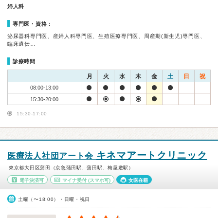
婦人科
専門医・資格：
泌尿器科専門医、産婦人科専門医、生殖医療専門医、周産期(新生児)専門医、
臨床遺伝…
診療時間
月
火
水
木
金
土
日
祝
08:00-13:00
15:30-20:00
15:30-17:00
キネマアートクリニック
医療法人社団アート会
東京都大田区蒲田（京急蒲田駅、蒲田駅、梅屋敷駅）
電子決済可
マイナ受付
(スマホ可)
女医在籍
土曜（〜18:00）・日曜・祝日