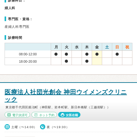
診療科目：
婦人科
専門医・資格：
産婦人科専門医
診療時間
月
火
水
木
金
土
日
祝
08:00-12:00
18:00-20:00
医療法人社団光創会 神田ウイメンズクリニ
ック
東京都千代田区鍛冶町（神田駅、岩本町駅、新日本橋駅（三越前駅））
電子決済可
ネット予約
女医在籍
土曜（〜14:00）
夜（〜19:30）