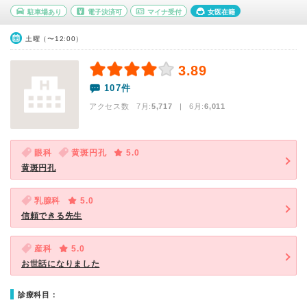
駐車場あり
電子決済可
マイナ受付
女医在籍
土曜（〜12:00）
3.89
107件
アクセス数 7月:
5,717
| 6月:
6,011
眼科
黄斑円孔
5.0
黄斑円孔
乳腺科
5.0
信頼できる先生
産科
5.0
お世話になりました
診療科目：