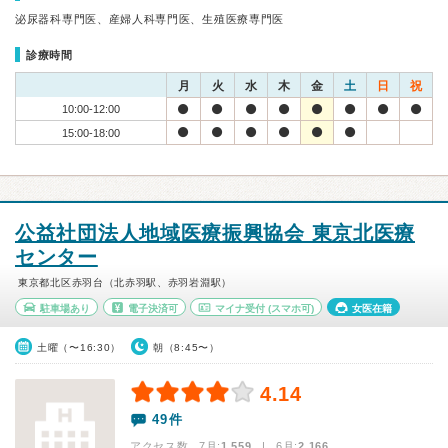
泌尿器科専門医、産婦人科専門医、生殖医療専門医
診療時間
月
火
水
木
金
土
日
祝
10:00-12:00
15:00-18:00
公益社団法人地域医療振興協会 東京北医療
センター
東京都北区赤羽台（北赤羽駅、赤羽岩淵駅）
駐車場あり
電子決済可
マイナ受付
(スマホ可)
女医在籍
土曜（〜16:30）
朝（8:45〜）
4.14
49件
アクセス数 7月:
1,559
| 6月:
2,166