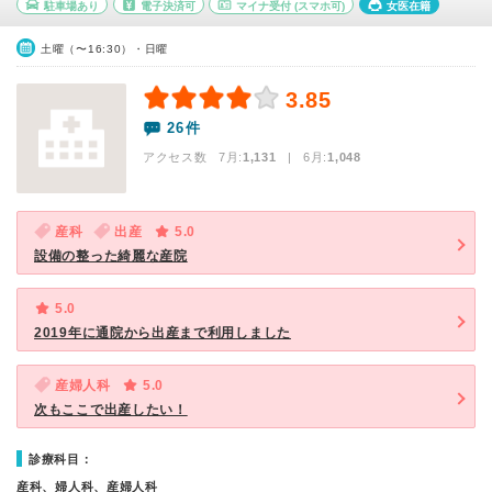
駐車場あり
電子決済可
マイナ受付
(スマホ可)
女医在籍
土曜（〜16:30）・日曜
3.85
26件
アクセス数 7月:
1,131
| 6月:
1,048
産科
出産
5.0
設備の整った綺麗な産院
5.0
2019年に通院から出産まで利用しました
産婦人科
5.0
次もここで出産したい！
診療科目：
産科、婦人科、産婦人科