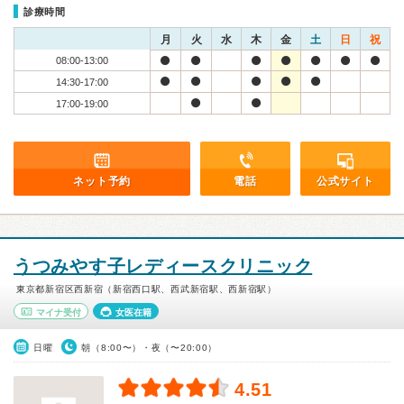
診療時間
月
火
水
木
金
土
日
祝
08:00-13:00
14:30-17:00
17:00-19:00
ネット予約
電話
公式サイト
うつみやす子レディースクリニック
東京都新宿区西新宿（新宿西口駅、西武新宿駅、西新宿駅）
マイナ受付
女医在籍
日曜
朝（8:00〜）・夜（〜20:00）
4.51