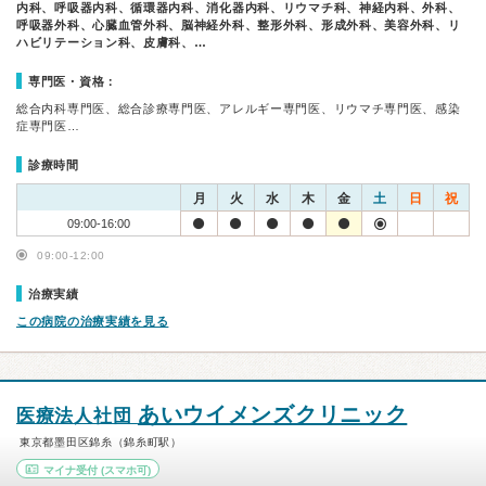
内科、呼吸器内科、循環器内科、消化器内科、リウマチ科、神経内科、外科、
呼吸器外科、心臓血管外科、脳神経外科、整形外科、形成外科、美容外科、リ
ハビリテーション科、皮膚科、…
専門医・資格：
総合内科専門医、総合診療専門医、アレルギー専門医、リウマチ専門医、感染
症専門医…
診療時間
月
火
水
木
金
土
日
祝
09:00-16:00
09:00-12:00
治療実績
この病院の治療実績を見る
あいウイメンズクリニック
医療法人社団
東京都墨田区錦糸（錦糸町駅）
マイナ受付
(スマホ可)