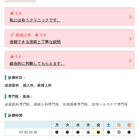
5.0
私には合うクリニックです。
産婦人科
5.0
信頼できる技術と丁寧な説明
5.0
総合的に判断してもらえます。
診療科目：
泌尿器科、婦人科、産婦人科
専門医・資格：
泌尿器科専門医、産婦人科専門医、生殖医療専門医、女性ヘルスケア専門医
診療時間
月
火
水
木
金
土
日
祝
07:30-16:30