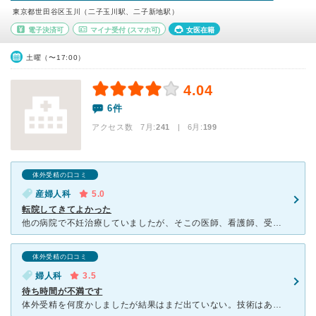
東京都世田谷区玉川（二子玉川駅、二子新地駅）
電子決済可
マイナ受付
(スマホ可)
女医在籍
土曜（〜17:00）
4.04
6件
アクセス数 7月:
241
| 6月:
199
体外受精の口コミ
産婦人科
5.0
転院してきてよかった
他の病院で不妊治療していましたが、そこの医師、看護師、受付の対応に不信感を覚え、転院しました。 こちらでは医師はスピーディながらも明確な説明をしてくださり、こちらの質問にもしっかり答えてくださいまし
体外受精の口コミ
婦人科
3.5
待ち時間が不満です
体外受精を何度かしましたが結果はまだ出ていない。技術はあると思うが、誰もがすぐに授かるわけではないです。人気のクリニックなので待ち時間が長いのは仕方ないが、朝イチの予約が取れて早く受付しても、後から受