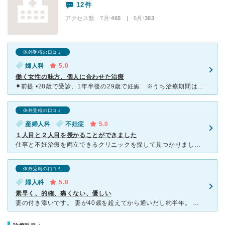
12件
アクセス数 7月:
465
| 6月:
383
体外受精の口コミ
婦人科
5.0
働く女性の味方、個人に合わせた治療
⚫︎前提 •28歳で受診、1年半後の29歳で妊娠 ※うち治療期間は1年ほど •ハードワーク、フレックス •卵管閉塞がわかり顕微授精、流産後に子宮内膜炎になり治療 •1回目9w流産、２回目無事（
体外受精の口コミ
産婦人科
不妊症
5.0
１人目と２人目を授かることができました
仕事と不妊治療を両立できるクリニックを探して見つかりました。 朝8時から夜は8時まで。効率よい進め方でほとんど待ちません。来院からお会計まで5分くらいで終わったこともあり、本当に仕事と両立ができ
体外受精の口コミ
婦人科
5.0
素早く、的確、痛くない、優しい
妻の付き添いです。 妻が40歳を超えてから通いだし約半年。 人工授精5回→体外受精初回で授かりました。 それぞれの患者さんの特徴を診察して、見合った治療をするのでは。体外受精は強い刺激を与えない