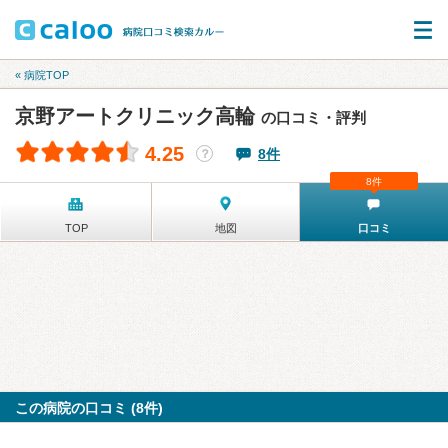
« 病院TOP
京野アートクリニック高輪
の口コミ・評判
4.25
8件
？
8件
TOP
地図
口コミ
この病院の口コミ (8件)