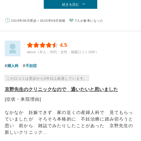
続きを読む
2015年08月受診 / 2015年09月投稿
7人が参考になった
4.5
aitsun（本人・30代・女性・掲載口コミ16件）
婦人科
不妊症
この口コミは受診から5年以上経過しています。
京野先生のクリニックなので 通いたいと思いました
[症状・来院理由]
なかなか 妊娠できず 家の近くの産婦人科で 見てもらっ
ていましたが そろそろ本格的に 不妊治療に踏み切ろうと
思い 前から 雑誌でみたりしたことがあった 京野先生の
新しいクリニック...