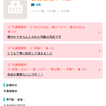
4件
アクセス数 7月:
80
| 6月:
57
耳鼻咽喉科
目のかゆみ・鼻のつまり・鼻水が出る
5.0
穏やかできちんとされた印象の先生です
耳鼻咽喉科
耳鳴り
5.0
とても丁寧に対応して頂きました
耳鼻咽喉科
発熱・めまい・咳（セキ）・喉が痛い・耳鳴り
4.5
先生が素晴らしいです！！
診療科目：
耳鼻咽喉科
専門医・資格：
耳鼻咽喉科専門医