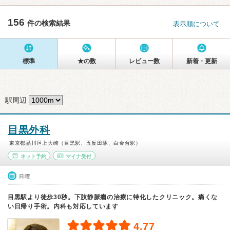
156
件の検索結果
表示順について
標準
★の数
レビュー数
新着・更新
駅周辺
目黒外科
東京都品川区上大崎（目黒駅、五反田駅、白金台駅）
ネット予約
マイナ受付
日曜
目黒駅より徒歩30秒。下肢静脈瘤の治療に特化したクリニック。痛くな
い日帰り手術。内科も対応しています
4.77