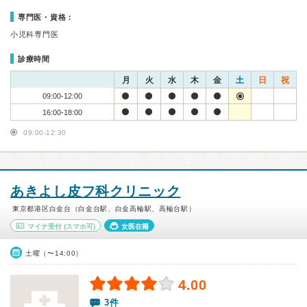
専門医・資格：
小児科専門医
診療時間
月
火
水
木
金
土
日
祝
09:00-12:00
16:00-18:00
09:00-12:30
あきよし皮フ科クリニック
東京都港区白金台（白金台駅、白金高輪駅、高輪台駅）
マイナ受付
(スマホ可)
女医在籍
土曜（〜14:00）
4.00
3件