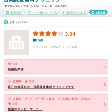
東京都品川区上大崎（目黒駅、白金台駅、不動前駅）
電子決済可
マイナ受付
(スマホ可)
電子処方せん対応
女医在籍
土曜（〜13:00）
3.94
5件
アクセス数 7月:
577
| 6月:
425
5.0
妊娠性痒疹
皮膚科
5.0
現在の病院名は、目黒陳皮膚科クリニックです
皮膚科
アトピー性皮膚炎
皮膚の発疹・かゆみ
4.5
重度のアトピーでした。