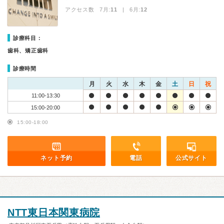
アクセス数 7月:
11
| 6月:
12
診療科目：
歯科、矯正歯科
診療時間
月
火
水
木
金
土
日
祝
11:00-13:30
15:00-20:00
15:00-18:00
ネット予約
電話
公式サイト
NTT東日本関東病院