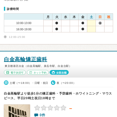
診療時間
月
火
水
木
金
土
日
祝
10:00-13:00
16:00-19:00
12:00-15:00
白金高輪矯正歯科
東京都港区白金（白金高輪駅、泉岳寺駅、白金台駅）
電子決済可
ネット予約
女医在籍
土曜（〜18:00）・日曜・祝日
夜（〜20:00）
白金高輪駅より徒歩1分の矯正歯科・予防歯科・ホワイトニング・マウス
ピース、平日20時土祝日18時まで
－
0件