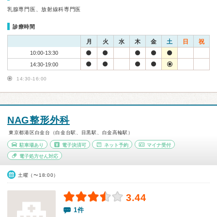
乳腺専門医、放射線科専門医
診療時間
月
火
水
木
金
土
日
祝
10:00-13:30
14:30-19:00
14:30-16:00
NAG整形外科
東京都港区白金台（白金台駅、目黒駅、白金高輪駅）
駐車場あり
電子決済可
ネット予約
マイナ受付
電子処方せん対応
土曜（〜18:00）
3.44
1件