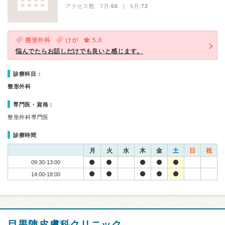
アクセス数 7月:
66
| 6月:
72
整形外科
けが
5.0
悩んでたらお話しだけでも良いと感じます。
診療科目：
整形外科
専門医・資格：
整形外科専門医
診療時間
月
火
水
木
金
土
日
祝
09:30-13:00
14:00-18:00
目黒陳皮膚科クリニック