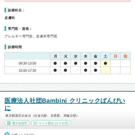
診療科目：
皮膚科
専門医・資格：
アレルギー専門医、皮膚科専門医
診療時間
月
火
水
木
金
土
日
祝
09:30-13:00
15:00-17:30
医療法人社団Bambini クリニックばんびい
に
東京都港区白金台（白金台駅、目黒駅、高輪台駅）
電子決済可
マイナ受付
(スマホ可)