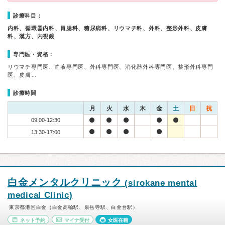
診療科目：
内科、循環器内科、胃腸科、糖尿病科、リウマチ科、外科、整形外科、皮膚
科、漢方、内視鏡
専門医・資格：
リウマチ専門医、血液専門医、外科専門医、消化器外科専門医、整形外科専門
医、皮膚…
診療時間
月
火
水
木
金
土
日
祝
09:00-12:30
13:30-17:00
白金メンタルクリニック
(sirokane mental
medical Clinic)
東京都港区白金（白金高輪駅、泉岳寺駅、白金台駅）
ネット予約
マイナ受付
女医在籍