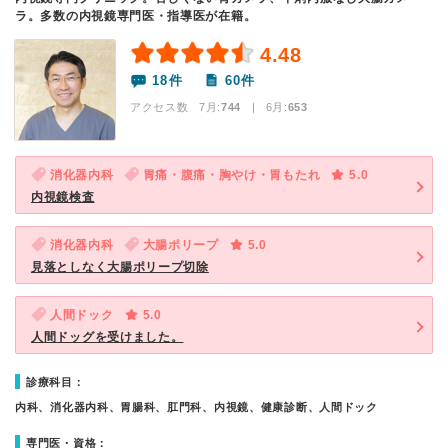
ラ。多数の内視鏡専門医・指導医が在籍。
4.48
18件
60件
アクセス数 7月:
744
| 6月:
653
消化器内科
胃痛・腹痛・胸やけ・胃もたれ
5.0
内視鏡検査
消化器内科
大腸ポリープ
5.0
見落としなく大腸ポリープ切除
人間ドック
5.0
人間ドッグを受けました。
診療科目：
内科、消化器内科、胃腸科、肛門科、内視鏡、健康診断、人間ドック
専門医・資格：