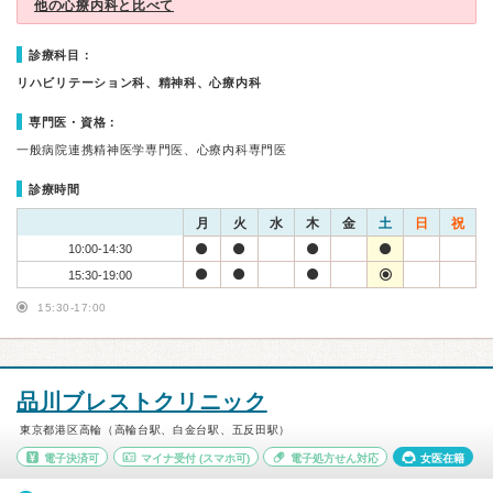
他の心療内科と比べて
診療科目：
リハビリテーション科、精神科、心療内科
専門医・資格：
一般病院連携精神医学専門医、心療内科専門医
診療時間
月
火
水
木
金
土
日
祝
10:00-14:30
15:30-19:00
15:30-17:00
品川ブレストクリニック
東京都港区高輪（高輪台駅、白金台駅、五反田駅）
電子決済可
マイナ受付
(スマホ可)
電子処方せん対応
女医在籍