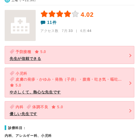
土曜（〜12:30）
4.02
11件
アクセス数 7月:
33
| 6月:
44
予防接種
5.0
先生が信頼できる
小児科
皮膚の発疹・かゆみ・発熱（子供）・腹痛・吐き気・嘔吐（子供）・下痢（子供）
5.0
やさしくて、熱心な先生です
内科
体調不良
5.0
優しい先生です
診療科目：
内科、アレルギー科、小児科