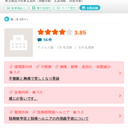
東京都品川区東五反田（高輪台駅、五反田駅、白金台駅）
駐車場あり
電子決済可
マイナ受付
女医在籍
朝（8:30〜）
3.85
56件
アクセス数 7月:
4,720
| 6月:
5,029
循環器内科
不整脈
胸痛・動悸・息切れ・体重減少
5.0
不整脈と胸痛で苦しくなり受診
血液内科
5.0
感じが良いです。
整形外科
頚椎椎間板ヘルニア
5.0
頚椎狭窄症と頚椎ヘルニアの内視鏡手術について