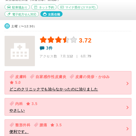
駐車場あり
ネット予約
マイナ受付
(スマホ可)
電子処方せん対応
女医在籍
土曜（〜12:30）
3.72
3件
アクセス数 7月:
112
| 6月:
79
皮膚科
自家感作性皮膚炎
皮膚の発疹・かゆみ
5.0
どこのクリニックでも治らなかったのに治りました
内科
3.5
やさしい
整形外科
腰痛
3.5
便利です。