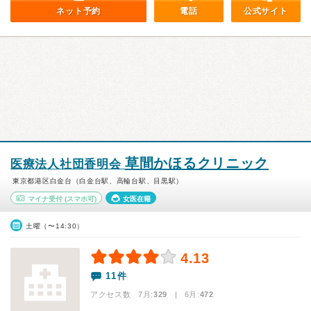
ネット予約
電話
公式サイト
草間かほるクリニック
医療法人社団香明会
東京都港区白金台（白金台駅、高輪台駅、目黒駅）
マイナ受付
(スマホ可)
女医在籍
土曜（〜14:30）
4.13
11件
アクセス数 7月:
329
| 6月:
472