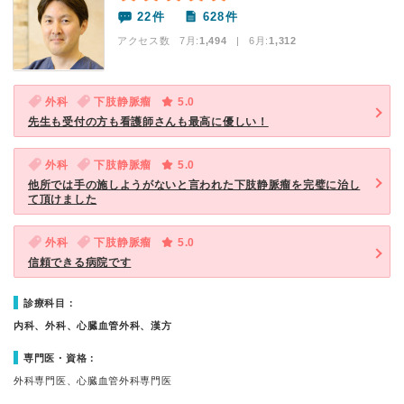
22件
628件
アクセス数 7月:
1,494
| 6月:
1,312
外科
下肢静脈瘤
5.0
先生も受付の方も看護師さんも最高に優しい！
外科
下肢静脈瘤
5.0
他所では手の施しようがないと言われた下肢静脈瘤を完璧に治し
て頂けました
外科
下肢静脈瘤
5.0
信頼できる病院です
診療科目：
内科、外科、心臓血管外科、漢方
専門医・資格：
外科専門医、心臓血管外科専門医