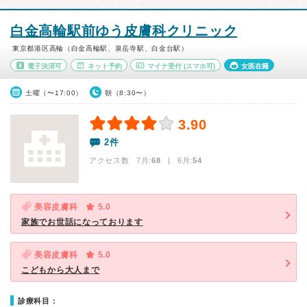
白金高輪駅前ゆう皮膚科クリニック
東京都港区高輪（白金高輪駅、泉岳寺駅、白金台駅）
電子決済可
ネット予約
マイナ受付
(スマホ可)
女医在籍
土曜（〜17:00）
朝（8:30〜）
3.90
2件
アクセス数 7月:
68
| 6月:
54
美容皮膚科
5.0
家族でお世話になっております
美容皮膚科
5.0
こどもから大人まで
診療科目：