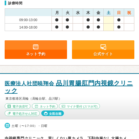
診療時間
月
火
水
木
金
土
日
祝
09:00-13:00
14:00-18:00
ネット予約
公式サイト
品川胃腸肛門内視鏡クリニ
医療法人社団暁翔会
ック
東京都港区高輪（高輪台駅、品川駅）
電子決済可
ネット予約
マイナ受付
(スマホ可)
電子処方せん対応
女医在籍
土曜（〜17:00）・日曜
内視鏡専門クリニック。苦しくない胃カメラ、下剤内服なし大腸カメ