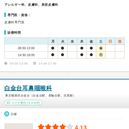
アレルギー科、皮膚科、美容皮膚科
専門医・資格：
皮膚科専門医
診療時間
月
火
水
木
金
土
日
祝
08:30-13:00
14:30-18:00
09:00-13:00
14:00-17:00
白金台耳鼻咽喉科
東京都港区白金台（白金台駅、高輪台駅、目黒駅）
マイナ受付
(スマホ可)
日曜
4.13