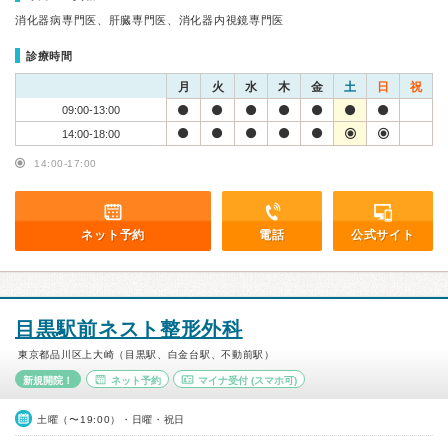
消化器病専門医、肝臓専門医、消化器内視鏡専門医
診療時間
月
火
水
木
金
土
日
祝
09:00-13:00
14:00-18:00
14:00-17:00
ネット予約
電話
公式サイト
目黒駅前ネスト整形外科
東京都品川区上大崎（目黒駅、白金台駅、不動前駅）
新規開院！
ネット予約
マイナ受付
(スマホ可)
土曜（〜19:00）・日曜・祝日