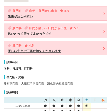
肛門科
血便・肛門から出血
5.0
先生が話しやすい
肛門科
肛門が痛い・肛門から出血
5.0
思いきって行ってよかったです
肛門科
4.5
優しい先生で丁寧に診てくださいます
診療科目：
内科、胃腸科、肛門科
専門医・資格：
外科専門医、大腸肛門病専門医、消化器内視鏡専門医
診療時間
月
火
水
木
金
土
日
祝
10:00-13:00