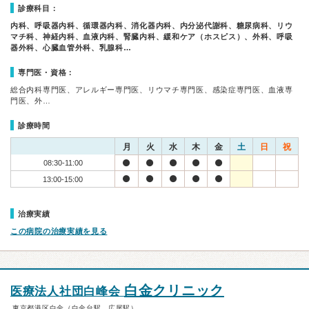
診療科目：
内科、呼吸器内科、循環器内科、消化器内科、内分泌代謝科、糖尿病科、リウ
マチ科、神経内科、血液内科、腎臓内科、緩和ケア（ホスピス）、外科、呼吸
器外科、心臓血管外科、乳腺科…
専門医・資格：
総合内科専門医、アレルギー専門医、リウマチ専門医、感染症専門医、血液専
門医、外…
診療時間
月
火
水
木
金
土
日
祝
08:30-11:00
13:00-15:00
治療実績
この病院の治療実績を見る
白金クリニック
医療法人社団白峰会
東京都港区白金（白金台駅、広尾駅）