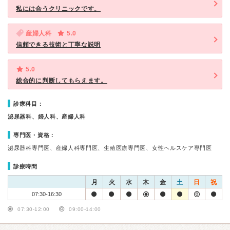
私には合うクリニックです。
産婦人科
5.0
信頼できる技術と丁寧な説明
5.0
総合的に判断してもらえます。
診療科目：
泌尿器科、婦人科、産婦人科
専門医・資格：
泌尿器科専門医、産婦人科専門医、生殖医療専門医、女性ヘルスケア専門医
診療時間
月
火
水
木
金
土
日
祝
07:30-16:30
07:30-12:00
09:00-14:00