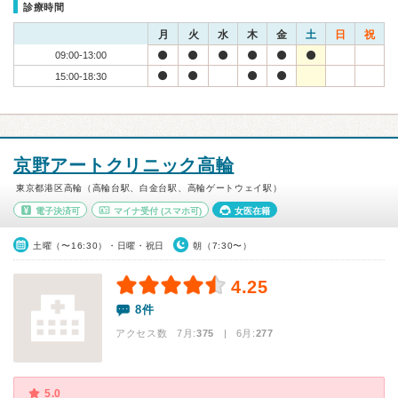
診療時間
月
火
水
木
金
土
日
祝
09:00-13:00
15:00-18:30
京野アートクリニック高輪
東京都港区高輪（高輪台駅、白金台駅、高輪ゲートウェイ駅）
電子決済可
マイナ受付
(スマホ可)
女医在籍
土曜（〜16:30）・日曜・祝日
朝（7:30〜）
4.25
8件
アクセス数 7月:
375
| 6月:
277
5.0