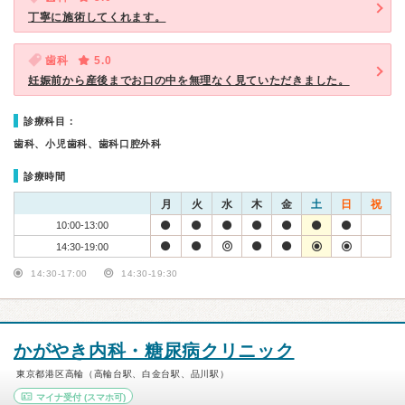
丁寧に施術してくれます。
歯科
5.0
妊娠前から産後までお口の中を無理なく見ていただきました。
診療科目：
歯科、小児歯科、歯科口腔外科
診療時間
月
火
水
木
金
土
日
祝
10:00-13:00
14:30-19:00
14:30-17:00
14:30-19:30
かがやき内科・糖尿病クリニック
東京都港区高輪（高輪台駅、白金台駅、品川駅）
マイナ受付
(スマホ可)