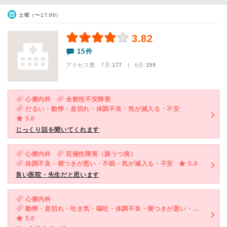
土曜（〜17:00）
3.82
15件
アクセス数 7月:
177
| 6月:
199
心療内科
全般性不安障害
だるい・動悸・息切れ・体調不良・気が滅入る・不安
5.0
じっくり話を聞いてくれます
心療内科
双極性障害（躁うつ病）
体調不良・寝つきが悪い・不眠・気が滅入る・不安
5.0
良い医院・先生だと思います
心療内科
動悸・息切れ・吐き気・嘔吐・体調不良・寝つきが悪い・不眠・気が滅入る・不安
5.0