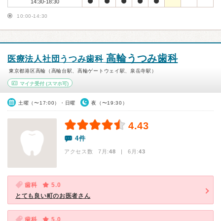
14:30-18:30
10:00-14:30
高輪うつみ歯科
医療法人社団うつみ歯科
東京都港区高輪（高輪台駅、高輪ゲートウェイ駅、泉岳寺駅）
マイナ受付
(スマホ可)
土曜（〜17:00）・日曜
夜（〜19:30）
4.43
4件
アクセス数 7月:
48
| 6月:
43
歯科
5.0
とても良い町のお医者さん
歯科
5.0