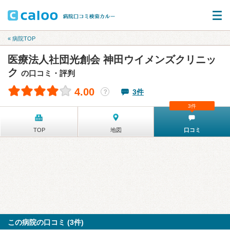
« 病院TOP
医療法人社団光創会 神田ウイメンズクリニッ
ク
の口コミ・評判
4.00
3件
？
3件
TOP
地図
口コミ
この病院の口コミ (3件)