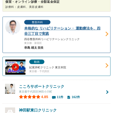
個室・オンライン診療・全額返金保証
診療科：皮膚科、美容皮膚科
整形外科
本格的な リハビリテーション・ 運動療法を、四
谷三丁目で実践
四谷整形外科リハビリテーションクリニック
東京都・新宿区
幸島 雄太
院長
動画
紀尾井町クリニック 東京本院
東京都・千代田区
こころサポートクリニック
東京都千代田区神田小川町
4.85
11件
162件
神田駅東口クリニック