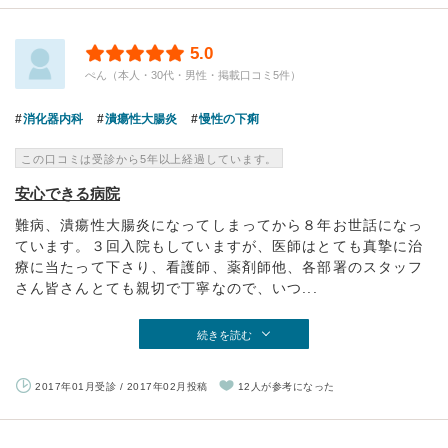
5.0
ぺん（本人・30代・男性・掲載口コミ5件）
消化器内科
潰瘍性大腸炎
慢性の下痢
この口コミは受診から5年以上経過しています。
安心できる病院
難病、潰瘍性大腸炎になってしまってから８年お世話になっ
ています。３回入院もしていますが、医師はとても真摯に治
療に当たって下さり、看護師、薬剤師他、各部署のスタッフ
さん皆さんとても親切で丁寧なので、いつ...
続きを読む
2017年01月受診 / 2017年02月投稿
12人が参考になった