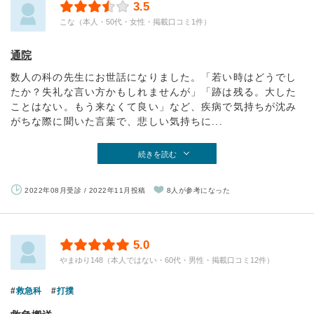
3.5
こな（本人・50代・女性・掲載口コミ1件）
通院
数人の科の先生にお世話になりました。「若い時はどうでし
たか？失礼な言い方かもしれませんが」「跡は残る。大した
ことはない。もう来なくて良い」など、疾病で気持ちが沈み
がちな際に聞いた言葉で、悲しい気持ちに...
続きを読む
2022年08月受診 / 2022年11月投稿
8人が参考になった
5.0
やまゆり148（本人ではない・60代・男性・掲載口コミ12件）
救急科
打撲