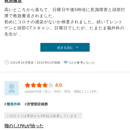
救急搬送
高いところから落ちて、日曜日午後5時頃に意識障害と頭部打
撲で救急搬送されました。
初めにコロナの感染がないか検査されました。続いてレント
ゲンと頭部CTスキャン。日曜日でしたが、たまたま脳外科の
先生が...
続きを読む
2021年10月受診 / 2022年01月投稿
2人が参考になった
4.0
aladdin1938（本人・80代・男性・掲載口コミ13件）
整形外科
肘管部症候群
この口コミは受診から5年以上経過しています。
指のしびれが治った