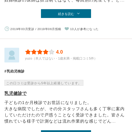
妊婦検診の医師は担当制ではなく、毎回別の先生です。ど...
続きを読む
2019年03月受診 / 2019年06月投稿
13人が参考になった
4.0
yuzo（本人ではない・1歳未満・掲載口コミ5件）
乳幼児検診
この口コミは受診から5年以上経過しています。
乳児健診で
子どもの1か月検診でお世話になりました。
大きな病院でしたが、その分スタッフさんも多く丁寧に案内
していただけたので戸惑うことなく受診できました。皆さん
慣れている様子で計測などは流れ作業的な感じでどん...