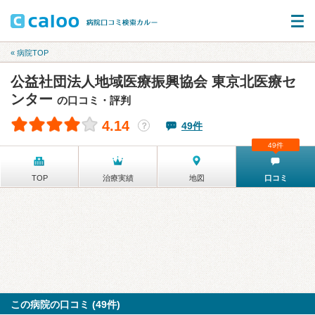
« 病院TOP
公益社団法人地域医療振興協会 東京北医療セ
ンター
の口コミ・評判
4.14
49件
？
49件
TOP
治療実績
地図
口コミ
この病院の口コミ (49件)