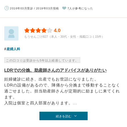
2016年03月受診 / 2019年03月投稿
7人が参考になった
4.0
もうせんごけ827（本人・30代・女性・掲載口コミ15件）
産婦人科
この口コミは受診から5年以上経過しています。
LDRでの分娩、助産師さんのアドバイスがありがたい
妊婦健診に続き、出産でもお世話になりました。
LDRの設備があるので、陣痛から分娩まで移動することなく
過ごせました。担当助産師さんが定期的に励ましに来てくれ
ます。
入院は個室と四人部屋があります。...
続きを読む