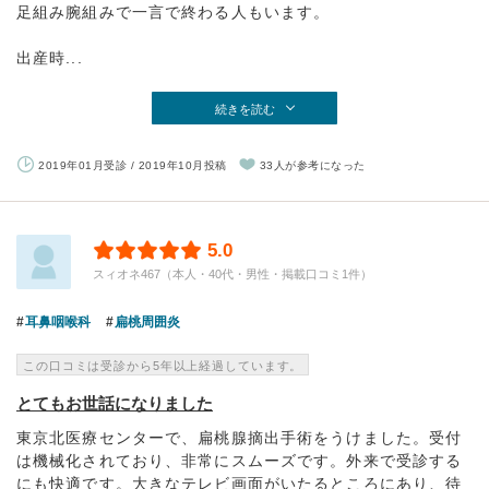
足組み腕組みで一言で終わる人もいます。
出産時...
続きを読む
2019年01月受診 / 2019年10月投稿
33人が参考になった
5.0
スィオネ467（本人・40代・男性・掲載口コミ1件）
耳鼻咽喉科
扁桃周囲炎
この口コミは受診から5年以上経過しています。
とてもお世話になりました
東京北医療センターで、扁桃腺摘出手術をうけました。受付
は機械化されており、非常にスムーズです。外来で受診する
にも快適です。大きなテレビ画面がいたるところにあり、待