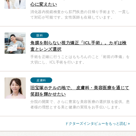
心に変えたい
消化器内視鏡検査から肛門疾患の日帰り手術まで、一貫し
て対応が可能です。女性医師も在籍しています。
眼科
角膜を削らない視力矯正「ICL手術」。カギは検
査とレンズ選択
手術を正確に行うことはもちろんのこと「術前の準備」を
大切にし、ICL手術を行います。
皮膚科
旧宝塚ホテルの地で、 皮膚科・美容医療を通じて
笑顔を輝かせたい
分院の開業で、さらに豊富な美容医療の選択肢を提供。患
者様の理想とする美と健康の実現をお手伝いします。
ドクターズインタビューをもっと読む »