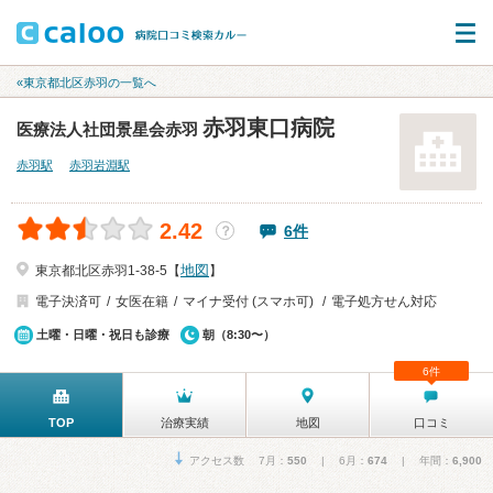
«東京都北区赤羽の一覧へ
赤羽東口病院
医療法人社団景星会赤羽
赤羽駅
赤羽岩淵駅
2.42
6件
？
地図
東京都北区赤羽1-38-5【
】
電子決済可
女医在籍
マイナ受付 (スマホ可)
電子処方せん対応
土曜・日曜・祝日も診療
朝（8:30〜）
6件
TOP
治療実績
地図
口コミ
アクセス数 7月：
550
| 6月：
674
| 年間：
6,900