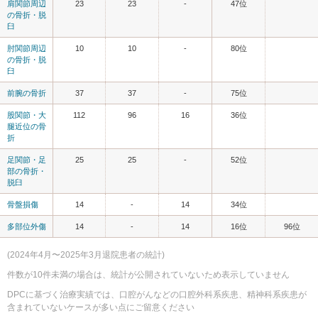
肩関節周辺
23
23
-
47位
の骨折・脱
臼
肘関節周辺
10
10
-
80位
の骨折・脱
臼
前腕の骨折
37
37
-
75位
股関節・大
112
96
16
36位
腿近位の骨
折
足関節・足
25
25
-
52位
部の骨折・
脱臼
骨盤損傷
14
-
14
34位
多部位外傷
14
-
14
16位
96位
(2024年4月〜2025年3月退院患者の統計)
件数が10件未満の場合は、統計が公開されていないため表示していません
DPCに基づく治療実績では、口腔がんなどの口腔外科系疾患、精神科系疾患が
含まれていないケースが多い点にご留意ください