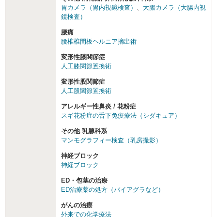
胃カメラ（胃内視鏡検査）
、
大腸カメラ（大腸内視
鏡検査）
腰痛
腰椎椎間板ヘルニア摘出術
変形性膝関節症
人工膝関節置換術
変形性股関節症
人工股関節置換術
アレルギー性鼻炎 / 花粉症
スギ花粉症の舌下免疫療法（シダキュア）
その他 乳腺科系
マンモグラフィー検査（乳房撮影）
神経ブロック
神経ブロック
ED・包茎の治療
ED治療薬の処方（バイアグラなど）
がんの治療
外来での化学療法