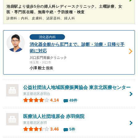
池袋駅より徒歩5分の婦人科レディースクリニック、土曜診療、女
医・専門医在籍、無痛中絶・予防接種・検査
診療科：内科、皮膚科、泌尿器科、婦人科
消化器内科
消化器全般から肛門まで、診断・治療・日帰り手
術に対応
川口肛門胃腸クリニック
埼玉県・川口市
小澤 毅士
院長
公益社団法人地域医療振興協会 東京北医療センター
東京都北区赤羽台
4.14
49件
医療法人社団埴原会
赤羽病院
東京都北区赤羽
3.46
5件