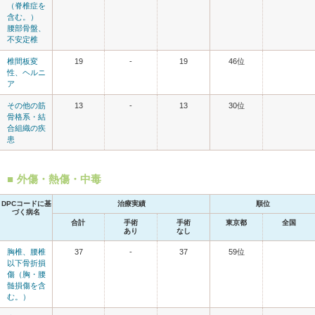
（脊椎症を
含む。）
腰部骨盤、
不安定椎
椎間板変
19
-
19
46位
性、ヘルニ
ア
その他の筋
13
-
13
30位
骨格系・結
合組織の疾
患
外傷・熱傷・中毒
DPCコードに基
治療実績
順位
づく病名
合計
手術
手術
東京都
全国
あり
なし
胸椎、腰椎
37
-
37
59位
以下骨折損
傷（胸・腰
髄損傷を含
む。）