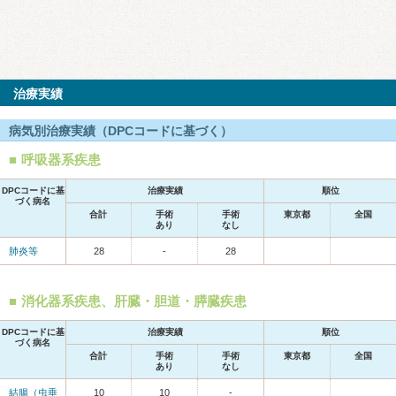
治療実績
病気別治療実績（DPCコードに基づく）
呼吸器系疾患
DPCコードに基
治療実績
順位
づく病名
合計
手術
手術
東京都
全国
あり
なし
肺炎等
28
-
28
消化器系疾患、肝臓・胆道・膵臓疾患
DPCコードに基
治療実績
順位
づく病名
合計
手術
手術
東京都
全国
あり
なし
結腸（虫垂
10
10
-