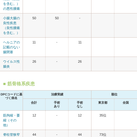
を含む。）
の悪性腫瘍
小腸大腸の
50
50
-
良性疾患
（良性腫瘍
を含む。）
ヘルニアの
11
-
11
記載のない
腸閉塞
ウイルス性
26
-
26
腸炎
筋骨格系疾患
DPCコードに基
治療実績
順位
づく病名
合計
手術
手術
東京都
全国
あり
なし
筋拘縮・萎
12
-
12
35位
縮（その
他）
脊柱管狭窄
44
-
44
73位