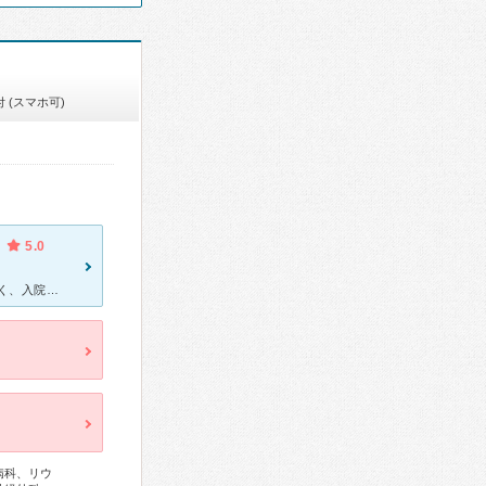
 (スマホ可)
5.0
救急外来、小児科でお世話になりました。 確かに病院の建物自体は古く、入院時の大浴場などは昭和を感じますが、不潔という印象派なく手入れの行き届いた感じです。医療機器は最新のものがあると思います。 救
病科、リウ