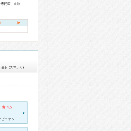
総合内科専門医、アレルギー専門医、リウマチ専門医、感染症専門医、血液専門医、外科専門医、糖尿病専門医、内分泌代謝科専門医、甲状腺専門医、心臓血管外科専門医、高血圧専門医、消化器外科専門医、肝臓専門医、泌尿器科専門医、腎臓専門医、透析専門医、脳神経外科専門医、てんかん専門医、整形外科専門医、手外科専門医、リハビリテーション科専門医、形成外科専門医、皮膚科専門医、眼科専門医、耳鼻咽喉科専門医、産婦人科専門医、生殖医療専門医、小児外科専門医、小児神経専門医、小児血液・がん専門医、麻酔科専門医、細胞診専門医、超音波専門医、病理専門医、小児歯科専門医、放射線科専門医、臨床遺伝専門医、救急科専門医、がん治療認定医
日
祝
受付 (スマホ可)
4.5
別のクリニックで娘のてんかんの症状を診て頂き、こちらはセカンドオピニオンとして診て頂きました。待ち時間は非常に長く娘も愚図ってしまいましたが、まぁこれは大きな病院なので仕方がないと諦めました。担当して