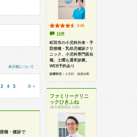
4.45
15件
町田市の小児科外来・予
防接種・乳幼児健診クリ
ニック、小児科専門医在
籍、土曜も通常診療。
WEB予約あり
表示順について
診療科目：
小児科、健康診断
3
4
5
…
次 »
ファミリークリニ
ックひきふね
(東京都墨田区 京島)
防接種・健診で