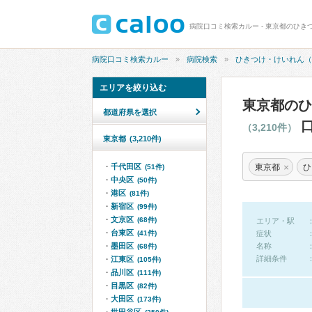
病院口コミ検索カルー
病院検索
ひきつけ・けいれん（
エリアを絞り込む
東京都のひ
都道府県を選択
口
（3,210件）
東京都
(3,210件)
×
東京都
ひ
千代田区
(51件)
中央区
(50件)
港区
(81件)
新宿区
(99件)
文京区
(68件)
エリア・駅
台東区
(41件)
症状
墨田区
名称
(68件)
詳細条件
江東区
(105件)
品川区
(111件)
目黒区
(82件)
大田区
(173件)