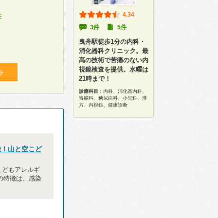
4.34
件
3件
5件
曳舟駅徒歩1分の内科・
消化器科クリニック。最
高の技術で苦痛のない内
視鏡検査を提供。水曜は
ト
21時まで！
診療科目：
内科、消化器内科、
胃腸科、糖尿病科、小児科、漢
方、内視鏡、健康診断
離！山と空こど
こどもアレルギ
の特徴は、感染