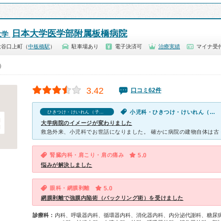
日本大学医学部附属板橋病院
大学
大谷口上町（
中板橋駅
）
駐車場あり
電子決済可
治療実績
マイナ受付
0）
3.42
口コミ62件
小児科・ひきつけ・けいれん（子供）
ひきつけ・けいれん（子供）の口コミ
大学病院のイメージが変わりました
腎臓内科・肩こり・肩の痛み
5.0
悩みが解決しました
眼科・網膜剥離
5.0
網膜剥離で強膜内陥術（バックリング術）を受けました
診療科：
内科、呼吸器内科、循環器内科、消化器内科、内分泌代謝科、糖尿