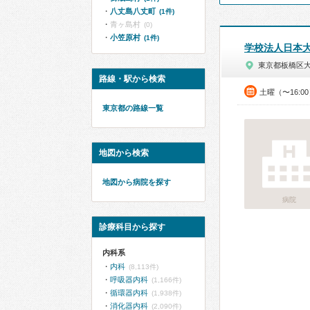
八丈島八丈町
(1件)
青ヶ島村
(0)
小笠原村
(1件)
学校法人日本
東京都板橋区
路線・駅から検索
土曜（〜16:0
東京都の路線一覧
地図から検索
地図から病院を探す
病院
診療科目から探す
内科系
内科
(8,113件)
呼吸器内科
(1,166件)
循環器内科
(1,938件)
消化器内科
(2,090件)