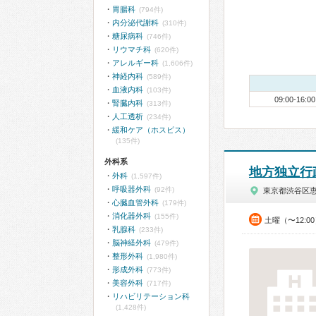
胃腸科
(794件)
内分泌代謝科
(310件)
糖尿病科
(746件)
リウマチ科
(620件)
アレルギー科
(1,606件)
神経内科
(589件)
血液内科
(103件)
09:00-16:00
腎臓内科
(313件)
人工透析
(234件)
緩和ケア（ホスピス）
(135件)
外科系
地方独立行
外科
(1,597件)
呼吸器外科
(92件)
東京都渋谷区
心臓血管外科
(179件)
消化器外科
(155件)
土曜（〜12:0
乳腺科
(233件)
脳神経外科
(479件)
整形外科
(1,980件)
形成外科
(773件)
美容外科
(717件)
リハビリテーション科
(1,428件)