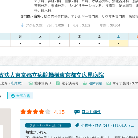
マチ科、神経内科、血液内科、外科、呼吸器外科、消化器外科、脳
整形外科、形成外科、リハビリテーション科、皮膚科、泌尿器科、
科、婦人科…
専門医・資格：
アクセス数 7月：
3,026
| 6月：
3,182
| 年間：
38,504
月
火
水
木
金
土
●
●
●
●
●
●
政法人東京都立病院機構東京都立広尾病院
恵比寿（
広尾駅
）
駐車場あり
電子決済可
治療実績
マイナ受付 (スマ
女医在籍
0）
4.15
口コミ46件
小児科・ひきつけ・けいれん（子供）
ひきつけ・けいれん（子供）の口コミ
熱性けいれん