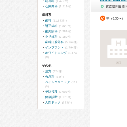
精神科
(1,479件)
心療内科
(1,211件)
東京都世田谷
歯科系
朝（8:30〜）
歯科
(11,343件)
矯正歯科
(5,329件)
歯周病科
(6,582件)
小児歯科
(7,182件)
歯科口腔外科
(5,764件)
インプラント
(1,794件)
ホワイトニング
(1,474
件)
病院
その他
漢方
(324件)
救急科
(74件)
ペインクリニック
(111
件)
予防接種
(9,003件)
健康診断
(1,176件)
人間ドック
(323件)