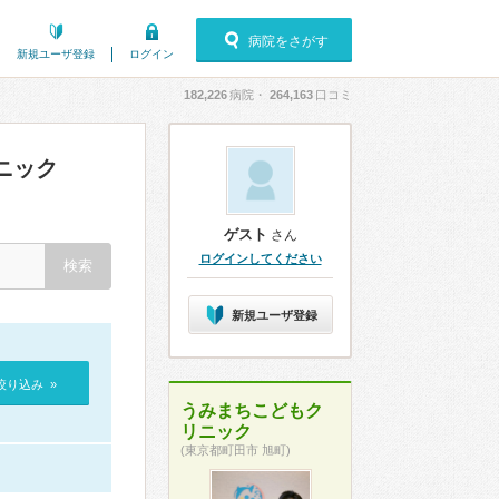
病院をさがす
新規ユーザ登録
ログイン
182,226
病院・
264,163
口コミ
ニック
ゲスト
さん
ログインしてください
新規ユーザ登録
絞り込み »
うみまちこどもク
リニック
(東京都町田市 旭町)