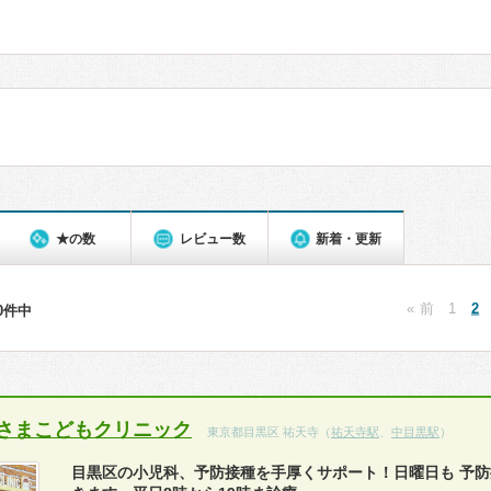
★の数
レビュー数
新着・更新
« 前
1
2
10件中
さまこどもクリニック
東京都目黒区 祐天寺（
祐天寺駅
、
中目黒駅
）
目黒区の小児科、予防接種を手厚くサポート！日曜日も 予