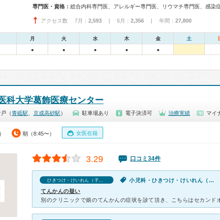
専門医・資格：
アクセス数 7月：
2,593
| 6月：
2,356
| 年間：
27,800
月
火
水
木
金
土
●
●
●
●
●
医科大学葛飾医療センター
青戸（
青砥駅
、
京成高砂駅
）
駐車場あり
電子決済可
治療実績
マイナ
女医在籍
0）
朝（8:45〜）
3.29
口コミ34件
小児科・ひきつけ・けいれん（子供）
ひきつけ・けいれん（子供）の口コミ
てんかんの疑い