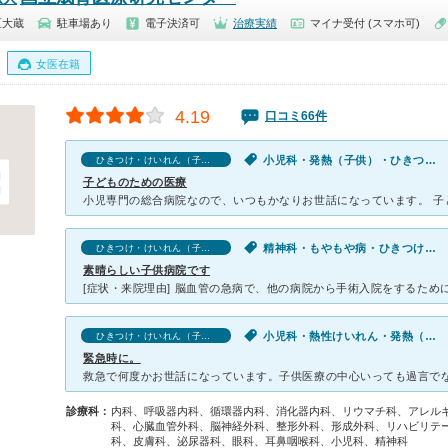
区大蔵
駐車場あり
電子決済可
治療実績
マイナ受付 (スマホ可)
女医在籍
4.19
口コミ66件
小児科・発熱（子供）・ひきつけ・けいれん（子供）
ひきつけ・けいれん（子供）の口コミ
子どものための医療
精神科・もやもや病・ひきつけ・けいれん（子供）
ひきつけ・けいれん（子供）の口コミ
素晴らしい子供病院です
小児科・熱性けいれん・発熱（子供）・ひきつけ・けいれん（子供）
ひきつけ・けいれん（子供）の口コミ
緊急時に。
診療科：
内科、呼吸器内科、循環器内科、消化器内科、リウマチ科、アレル
科、心臓血管外科、脳神経外科、整形外科、形成外科、リハビリテ
科、皮膚科、泌尿器科、眼科、耳鼻咽喉科、小児科、精神科