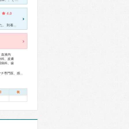
4.0
習い事先で熱性けいれんを起こした娘が。 救急車でお世話になりました。 到着した頃にはけいれんも落ち着き、いびきをかいて寝ていましたが。 念のため、後日脳波の検査をしていただきました。
、血液内
外科、皮膚
周病科、歯
総合内科専門医、総合診療専門医、アレルギー専門医、リウマチ専門医、感染症専門医、外科専門医、糖尿病専門医、内分泌代謝科専門医、呼吸器専門医、呼吸器外科専門医、気管支鏡専門医、循環器専門医、心臓血管外科専門医、高血圧専門医、不整脈専門医、消化器病専門医、消化器外科専門医、肝臓専門医、大腸肛門病専門医、消化器内視鏡専門医、泌尿器科専門医、腎臓専門医、透析専門医、脳血管内治療専門医、神経内科専門医、脳神経外科専門医、てんかん専門医、整形外科専門医、手外科専門医、脊椎脊髄外科専門医、形成外科専門医、熱傷専門医、皮膚科専門医、眼科専門医、耳鼻咽喉科専門医、産婦人科専門医、婦人科腫瘍専門医、周産期(新生児)専門医、小児科専門医、小児神経専門医、老年精神専門医、一般病院連携精神医学専門医、精神科専門医、麻酔科専門医、ペインクリニック専門医、細胞診専門医、病理専門医、口腔外科専門医、放射線科専門医、救急科専門医、漢方専門医、がん治療認定医
日
祝