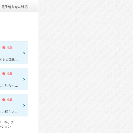
電子処方せん対応
4.5
小児専門の総合病院なので、いつもかなりお世話になっています。 子どもが2歳のときに、熱性けいれんを起こし、こちらに救急車で 運ばれたこともあります。夜遅くでしたが、すぐに診察してもらい、 事なき
4.5
[症状・来院理由] 脳血管の急病で、他の病院から手術入院をするためにこちらへ転院しました。 他の病院で手術できなくもないが、子供専門の病院でやったほうがリスクも少ないし、慣れているということで転院
4.0
救急で何度かお世話になっています。子供医療の中心いっても過言でない程ら大きく重要な病院の為、深刻な症状の患者さんが多いです。子供が意識を失い痙攣、そして泡をふいたので救急車で運ばれましたが、病院内では
ギー科、外
ーション