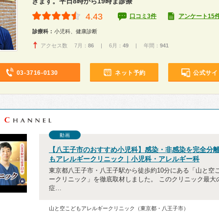
きます。平日8時から19時ま診療
4.43
口コミ3件
アンケート15
診療科：
小児科、健康診断
アクセス数 7月：
86
| 6月：
49
| 年間：
941
03-3716-0130
ネット予約
公式サイ
動画
【八王子市のおすすめ小児科】感染・非感染を完全分
もアレルギークリニック｜小児科・アレルギー科
東京都八王子市・八王子駅から徒歩約10分にある「山と空
ークリニック」を徹底取材しました。 このクリニック最大
症…
山と空こどもアレルギークリニック（東京都・八王子市）