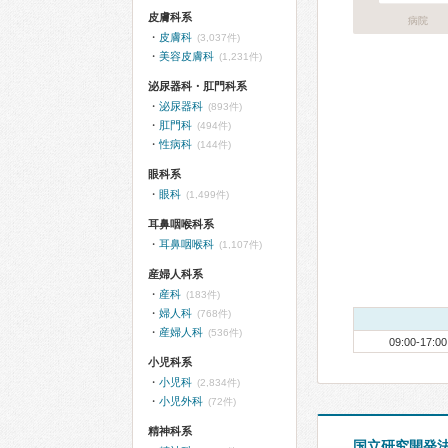
皮膚科系
病院
皮膚科
(3,037件)
美容皮膚科
(1,231件)
泌尿器科・肛門科系
泌尿器科
(893件)
肛門科
(494件)
性病科
(144件)
眼科系
眼科
(1,499件)
耳鼻咽喉科系
耳鼻咽喉科
(1,107件)
産婦人科系
産科
(183件)
婦人科
(768件)
産婦人科
(536件)
09:00-17:00
小児科系
小児科
(2,834件)
小児外科
(72件)
精神科系
国立研究開発