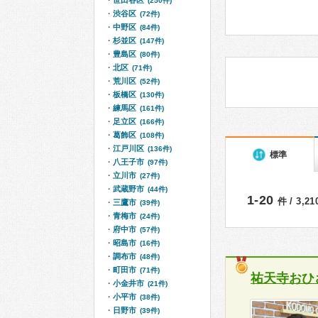
世田谷区
(250件)
渋谷区
(72件)
中野区
(84件)
杉並区
(147件)
豊島区
(80件)
北区
(71件)
荒川区
(52件)
板橋区
(130件)
練馬区
(161件)
足立区
(166件)
葛飾区
(108件)
江戸川区
(136件)
標準
八王子市
(97件)
立川市
(27件)
武蔵野市
(44件)
1-20
件 / 3,2
三鷹市
(39件)
青梅市
(24件)
府中市
(57件)
昭島市
(16件)
調布市
(48件)
町田市
(71件)
祐天寺おひ
小金井市
(21件)
小平市
(38件)
日野市
(39件)