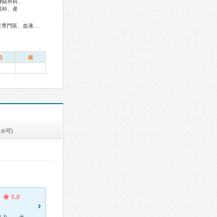
神経外科、
眼科、産
総合内科専門医、アレルギー専門医、リウマチ専門医、感染症専門医、血液専門医、外科専門医、糖尿病専門医、内分泌代謝科専門医、呼吸器専門医、呼吸器外科専門医、気管支鏡専門医、循環器専門医、心臓血管外科専門医、高血圧専門医、不整脈専門医、消化器病専門医、消化器外科専門医、肝臓専門医、大腸肛門病専門医、消化器内視鏡専門医、泌尿器科専門医、腎臓専門医、透析専門医、脳血管内治療専門医、神経内科専門医、脳神経外科専門医、頭痛専門医、整形外科専門医、リハビリテーション科専門医、脊椎脊髄外科専門医、形成外科専門医、熱傷専門医、皮膚科専門医、眼科専門医、気管食道科専門医、耳鼻咽喉科専門医、めまい相談医、産婦人科専門医、婦人科腫瘍専門医、乳腺専門医、周産期(新生児)専門医、小児科専門医、小児外科専門医、小児神経専門医、小児血液・がん専門医、老年病専門医、認知症専門医、老年精神専門医、一般病院連携精神医学専門医、精神科専門医、心療内科専門医、麻酔科専門医、ペインクリニック専門医、細胞診専門医、超音波専門医、病理専門医、口腔外科専門医、歯科麻酔専門医、レーザー専門医、核医学専門医、放射線科専門医、臨床遺伝専門医、救急科専門医、漢方専門医、がん薬物療法専門医、がん治療認定医、日本睡眠学会専門医
日
祝
ホ可)
5.0
下の子が一歳くらいだった時に急にひきつけを起こし、時間外で駆け込み、、そのまま入院を勧められました。 医療設備･･･新しくはないですが、申し分ないです。 駐車場も広く、かなりの台数を停