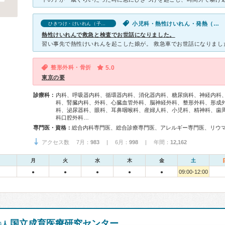
小児科・熱性けいれん・発熱（子供）・ひきつけ・けいれん（子供）
ひきつけ・けいれん（子供）の口コミ
熱性けいれんで救急と検査でお世話になりました。
整形外科・骨折
5.0
東京の要
診療科：
内科、呼吸器内科、循環器内科、消化器内科、糖尿病科、神経内科
科、腎臓内科、外科、心臓血管外科、脳神経外科、整形外科、形成
科、泌尿器科、眼科、耳鼻咽喉科、産婦人科、小児科、精神科、歯
科口腔外科…
専門医・資格：
アクセス数 7月：
983
| 6月：
998
| 年間：
12,162
月
火
水
木
金
土
09:00-12:00
●
●
●
●
●
国立成育医療研究センター
法人