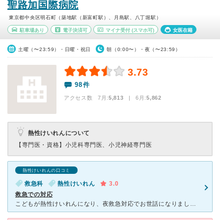
聖路加国際病院
東京都中央区明石町（築地駅（新富町駅）、月島駅、八丁堀駅）
駐車場あり
電子決済可
マイナ受付
(スマホ可)
女医在籍
土曜（〜23:59）・日曜・祝日
朝（0:00〜）・夜（〜23:59）
3.73
98件
アクセス数 7月:
5,813
| 6月:
5,862
熱性けいれんについて
【専門医・資格】
小児科専門医、小児神経専門医
熱性けいれんの口コミ
救急科
熱性けいれん
3.0
救急での対応
こどもが熱性けいれんになり、夜救急対応でお世話になりました。江東区の救急対応としては聖路加が多いのかかなりの患者さんが待っていました。いくら救急車で運ばれたとしてもやはりかなりの待ち時間があり、やっと