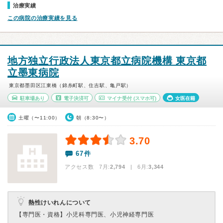
治療実績
この病院の治療実績を見る
地方独立行政法人東京都立病院機構 東京都
立墨東病院
東京都墨田区江東橋（錦糸町駅、住吉駅、亀戸駅）
駐車場あり
電子決済可
マイナ受付
(スマホ可)
女医在籍
土曜（〜11:00）
朝（8:30〜）
3.70
67件
アクセス数 7月:
2,794
| 6月:
3,344
熱性けいれんについて
【専門医・資格】
小児科専門医、小児神経専門医