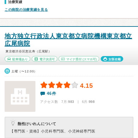
治療実績
この病院の治療実績を見る
地方独立行政法人東京都立病院機構東京都立
広尾病院
東京都渋谷区恵比寿（広尾駅）
駐車場あり
電子決済可
マイナ受付
(スマホ可)
女医在籍
土曜（〜12:00）
4.15
46件
アクセス数 7月:
983
| 6月:
998
熱性けいれんについて
【専門医・資格】
小児科専門医、小児神経専門医