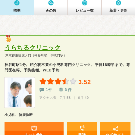
標準
★の数
レビュー数
新着・更新
うらちるクリニック
東京都港区虎ノ門（神谷町駅、御成門駅）
神谷町駅1分。紹介状不要の小児科専門クリニック。平日18時半まで。専
門医在籍。予防接種。WEB予約
3.52
1件
5件
アクセス数 7月:
58
| 6月:
40
小児科、健康診断