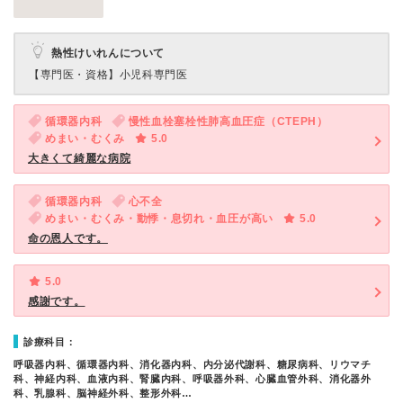
熱性けいれんについて
【専門医・資格】
小児科専門医
循環器内科
慢性血栓塞栓性肺高血圧症（CTEPH）
めまい・むくみ
5.0
大きくて綺麗な病院
循環器内科
心不全
めまい・むくみ・動悸・息切れ・血圧が高い
5.0
命の恩人です。
5.0
感謝です。
診療科目：
呼吸器内科、循環器内科、消化器内科、内分泌代謝科、糖尿病科、リウマチ
科、神経内科、血液内科、腎臓内科、呼吸器外科、心臓血管外科、消化器外
科、乳腺科、脳神経外科、整形外科…