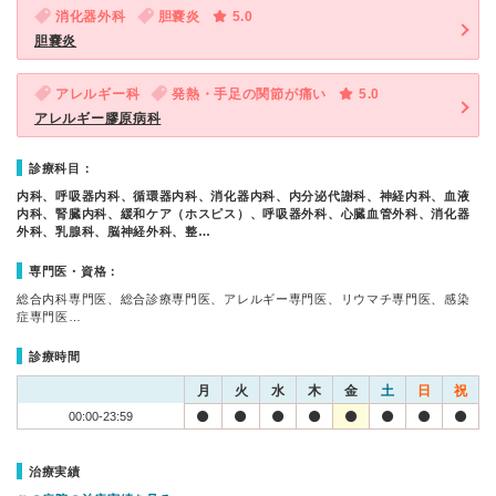
消化器外科
胆嚢炎
5.0
胆嚢炎
アレルギー科
発熱・手足の関節が痛い
5.0
アレルギー膠原病科
診療科目：
内科、呼吸器内科、循環器内科、消化器内科、内分泌代謝科、神経内科、血液
内科、腎臓内科、緩和ケア（ホスピス）、呼吸器外科、心臓血管外科、消化器
外科、乳腺科、脳神経外科、整…
専門医・資格：
総合内科専門医、総合診療専門医、アレルギー専門医、リウマチ専門医、感染
症専門医…
診療時間
月
火
水
木
金
土
日
祝
00:00-23:59
治療実績