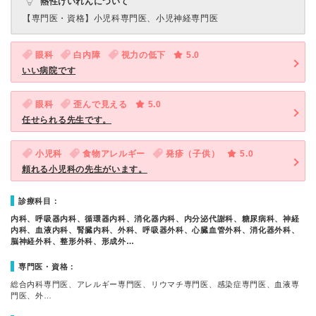
熱性けいれんについて
【専門医・資格】
小児科専門医、小児神経専門医
眼科
白内障
視力の低下
5.0
いい病院です
眼科
歪んで見える
5.0
任せられる先生です。
小児科
食物アレルギー
発疹（子供）
5.0
頼れる小児科の先生がいます。
診療科目：
内科、呼吸器内科、循環器内科、消化器内科、内分泌代謝科、糖尿病科、神経
内科、血液内科、腎臓内科、外科、呼吸器外科、心臓血管外科、消化器外科、
脳神経外科、整形外科、形成外…
専門医・資格：
総合内科専門医、アレルギー専門医、リウマチ専門医、感染症専門医、血液専
門医、外…