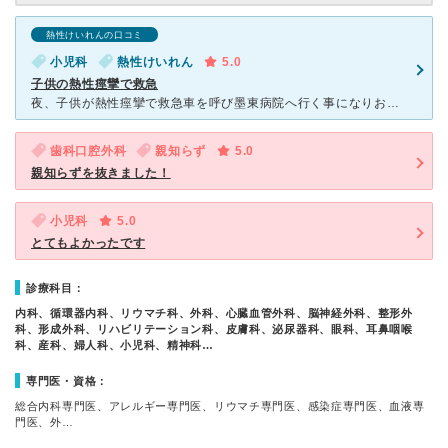
熱性けいれんの口コミ
小児科
熱性けいれん
5.0
子供の熱性痙攣で救急
夜、子供が熱性痙攣で救急車を呼び墨東病院へ行く事になりお世話になりました。 救急ですぐに見てもらえましたが、座薬を入れて30分その場に待機しまた診察をして薬をもらい帰宅できました。 最初の
歯科口腔外科
親知らず
5.0
親知らずを抜きました！
小児科
5.0
とてもよかったです
診療科目：
内科、循環器内科、リウマチ科、外科、心臓血管外科、脳神経外科、整形外
科、形成外科、リハビリテーション科、皮膚科、泌尿器科、眼科、耳鼻咽喉
科、産科、婦人科、小児科、精神科…
専門医・資格：
総合内科専門医、アレルギー専門医、リウマチ専門医、感染症専門医、血液専
門医、外…