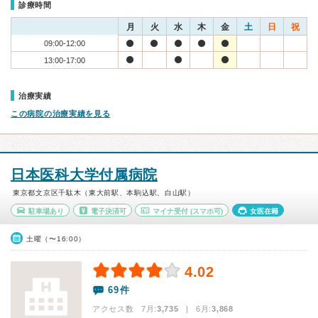
診療時間
月
火
水
木
金
土
日
祝
09:00-12:00
13:00-17:00
治療実績
この病院の治療実績を見る
日本医科大学付属病院
東京都文京区千駄木（東大前駅、本駒込駅、白山駅）
駐車場あり
電子決済可
マイナ受付
(スマホ可)
女医在籍
土曜（〜16:00）
4.02
69件
アクセス数 7月:
3,735
| 6月:
3,868