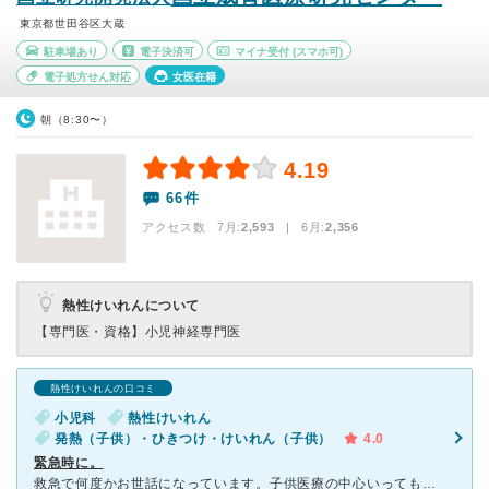
東京都世田谷区大蔵
駐車場あり
電子決済可
マイナ受付
(スマホ可)
電子処方せん対応
女医在籍
朝（8:30〜）
4.19
66件
アクセス数 7月:
2,593
| 6月:
2,356
熱性けいれんについて
【専門医・資格】
小児神経専門医
熱性けいれんの口コミ
小児科
熱性けいれん
発熱（子供）・ひきつけ・けいれん（子供）
4.0
緊急時に。
救急で何度かお世話になっています。子供医療の中心いっても過言でない程ら大きく重要な病院の為、深刻な症状の患者さんが多いです。子供が意識を失い痙攣、そして泡をふいたので救急車で運ばれましたが、病院内では