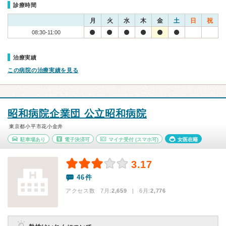
診療時間
月
火
水
木
金
土
日
祝
08:30-11:00
治療実績
この病院の治療実績を見る
昭和病院企業団 公立昭和病院
東京都小平市花小金井
駐車場あり
電子決済可
マイナ受付
(スマホ可)
女医在籍
3.17
46件
アクセス数 7月:
2,659
| 6月:
2,776