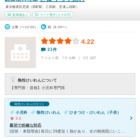
東京都港区芝浦（田町駅、三田駅、芝浦ふ頭駅）
駐車場あり
マイナ受付
(スマホ可)
土曜（〜12:00）
朝（8:30〜）
4.22
23件
アクセス数 7月:
149
| 6月:
127
熱性けいれんについて
【専門医・資格】
小児科専門医
熱性けいれんの口コミ
小児科
熱性けいれん
ひきつけ・けいれん（子供）
5.0
親切で的確な対応
[症状・来院理由] 前日に39度近く熱があり、次の朝病院にいこうと準備していたら子供がけいれんを起こしてしまい、すぐに病院へ連絡してタクシーで向かいました。 [医師の診断・治療法] 優先的に診察