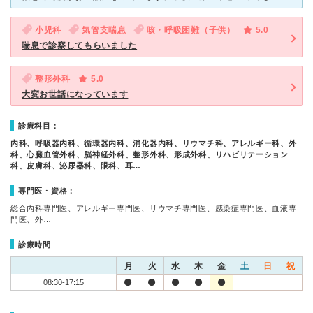
小児科
気管支喘息
咳・呼吸困難（子供）
5.0
喘息で診察してもらいました
整形外科
5.0
大変お世話になっています
診療科目：
内科、呼吸器内科、循環器内科、消化器内科、リウマチ科、アレルギー科、外
科、心臓血管外科、脳神経外科、整形外科、形成外科、リハビリテーション
科、皮膚科、泌尿器科、眼科、耳…
専門医・資格：
総合内科専門医、アレルギー専門医、リウマチ専門医、感染症専門医、血液専
門医、外…
診療時間
月
火
水
木
金
土
日
祝
08:30-17:15