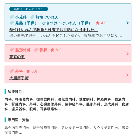
熱性けいれんの口コミ
小児科
熱性けいれん
発熱（子供）・ひきつけ・けいれん（子供）
4.0
熱性けいれんで救急と検査でお世話になりました。
習い事先で熱性けいれんを起こした娘が。 救急車でお世話になりました。 到着した頃にはけいれんも落ち着き、いびきをかいて寝ていましたが。 念のため、後日脳波の検査をしていただきました。
整形外科
骨折
5.0
東京の要
外科
5.0
大腸癌手術
診療科目：
内科、呼吸器内科、循環器内科、消化器内科、糖尿病科、神経内科、血液内
科、腎臓内科、外科、心臓血管外科、脳神経外科、整形外科、形成外科、皮膚
科、泌尿器科、眼科、耳鼻咽喉科…
専門医・資格：
総合内科専門医、総合診療専門医、アレルギー専門医、リウマチ専門医、感染
症専門医…