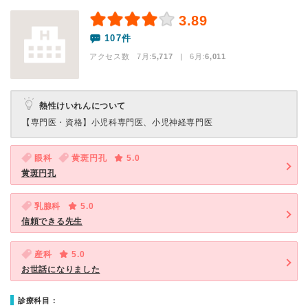
3.89
107件
アクセス数 7月:
5,717
| 6月:
6,011
熱性けいれんについて
【専門医・資格】
小児科専門医、小児神経専門医
眼科
黄斑円孔
5.0
黄斑円孔
乳腺科
5.0
信頼できる先生
産科
5.0
お世話になりました
診療科目：