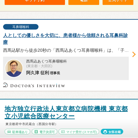
ネット予約
電話
公式サイト
耳鼻咽喉科
人としての優しさを大切に、患者様から信頼される耳鼻科診
療
西馬込駅から徒歩20秒の「西馬込あくつ耳鼻咽喉科」は、「子育て世代が光り輝く社会」を目指し、優しさを大切にした診療で地域に親しまれている。理事長の阿久津征利先生に、同院の診療体制、分院の馬込院との連携、クリニックが目指す将来像について伺った。
西馬込あくつ耳鼻咽喉科
(東京都・大田区)
阿久津 征利
理事長
地方独立行政法人東京都立病院機構 東京都
立小児総合医療センター
東京都府中市武蔵台（西国分寺駅）
駐車場あり
電子決済可
マイナ受付
(スマホ可)
女医在籍