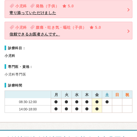
小児科
発熱（子供）
5.0
寄り添っていただけました
小児科
腹痛・吐き気・嘔吐（子供）
5.0
信頼できるお医者さんです。
診療科目：
小児科
専門医・資格：
小児科専門医
診療時間
月
火
水
木
金
土
日
祝
08:30-12:00
14:00-18:00