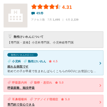
4.31
49件
アクセス数 7月:
1,495
| 6月:
2,139
熱性けいれんについて
【専門医・資格】
小児科専門医、小児神経専門医
熱性けいれんの口コミ
小児科
熱性けいれん
4.5
頼れる病院です
初めての子が早産で生まれしばらくこちらのGCUにお世話になりました。退院以降も熱性痙攣を起こした際には救急で診ていただいたりと何かとお世話になっています。大きな病院ですので色々なスタッフがいます。基本
呼吸器内科
動悸・息切れ
5.0
呼吸困難、陥没呼吸
耳鼻咽喉科
アデノイド増殖症
5.0
専門的で安心できる