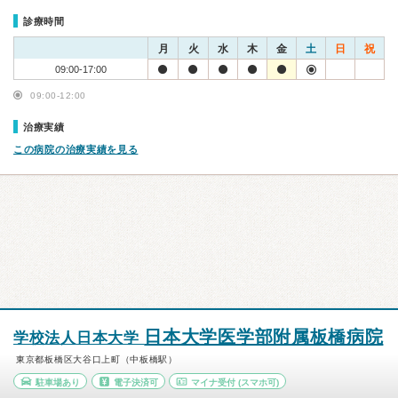
診療時間
月
火
水
木
金
土
日
祝
09:00-17:00
09:00-12:00
治療実績
この病院の治療実績を見る
日本大学医学部附属板橋病院
学校法人日本大学
東京都板橋区大谷口上町（中板橋駅）
駐車場あり
電子決済可
マイナ受付
(スマホ可)