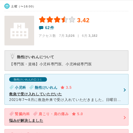
土曜（〜16:00）
3.42
62件
アクセス数 7月:
3,026
| 6月:
3,182
熱性けいれんについて
【専門医・資格】
小児科専門医、小児神経専門医
熱性けいれんの口コミ
小児科
熱性けいれん
3.5
救急で受け入れしていただいた
2021年7〜8月に救急外来で受け入れていただきました。日曜日の夜に子供が熱性けいれんを起こし、外来で見てもらえる病院を電話探していたところ、こちらが空いており、かつ救急車を呼んだ方が良いと助言いただ
腎臓内科
肩こり・肩の痛み
5.0
悩みが解決しました