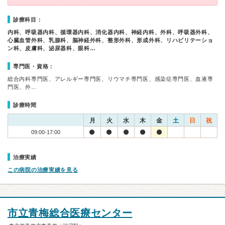
診療科目：
内科、呼吸器内科、循環器内科、消化器内科、神経内科、外科、呼吸器外科、
心臓血管外科、乳腺科、脳神経外科、整形外科、形成外科、リハビリテーショ
ン科、皮膚科、泌尿器科、眼科…
専門医・資格：
総合内科専門医、アレルギー専門医、リウマチ専門医、感染症専門医、血液専
門医、外…
診療時間
月
火
水
木
金
土
日
祝
09:00-17:00
治療実績
この病院の治療実績を見る
市立青梅総合医療センター