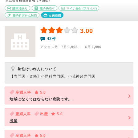
東京都青梅市東青梅（河辺駅）
駐車場あり
電子決済可
マイナ受付
(スマホ可)
電子処方せん対応
女医在籍
3.00
42件
アクセス数 7月:
1,905
| 6月:
1,996
熱性けいれんについて
【専門医・資格】
小児科専門医、小児神経専門医
産婦人科
5.0
地域になくてはならない病院です。
産婦人科
出産
5.0
出産
産婦人科
5.0