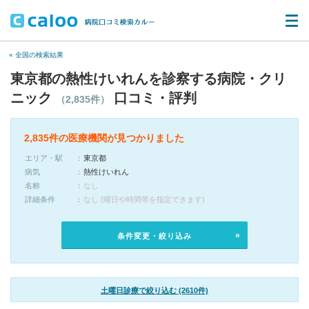
« 全国の検索結果
東京都の熱性けいれんを診察する病院・クリ
ニック
口コミ・評判
（2,835件）
2,835件の医療機関が見つかりました
エリア・駅
東京都
病気
熱性けいれん
名称
なし
詳細条件
なし (曜日や時間帯を指定できます)
条件変更・絞り込み
土曜日診療で絞り込む (2610件)