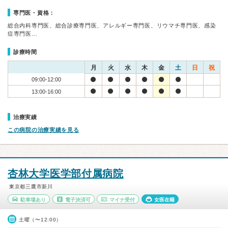
専門医・資格：
総合内科専門医、総合診療専門医、アレルギー専門医、リウマチ専門医、感染
症専門医…
診療時間
月
火
水
木
金
土
日
祝
09:00-12:00
13:00-16:00
治療実績
この病院の治療実績を見る
杏林大学医学部付属病院
東京都三鷹市新川
駐車場あり
電子決済可
マイナ受付
女医在籍
土曜（〜12:00）