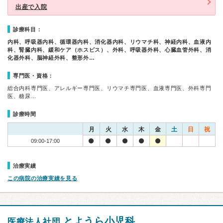
出産で入院
診療科目：
内科、呼吸器内科、循環器内科、消化器内科、リウマチ科、神経内科、血液内
科、腎臓内科、緩和ケア（ホスピス）、外科、呼吸器外科、心臓血管外科、消
化器外科、脳神経外科、整形外…
専門医・資格：
総合内科専門医、アレルギー専門医、リウマチ専門医、血液専門医、外科専門
医、糖尿…
診療時間
月
火
水
木
金
土
日
祝
09:00-17:00
治療実績
この病院の治療実績を見る
とようら小児科
医療法人社団