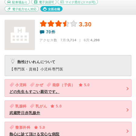
駐車場あり
電子決済可
マイナ受付
(スマホ可)
電子処方せん対応
女医在籍
3.30
70件
アクセス数 7月:
3,714
| 6月:
4,298
熱性けいれんについて
【専門医・資格】
小児科専門医
小児科
かぜ
発疹（子供）
5.0
どの先生もすごい親切です。
乳腺科
乳がん
5.0
武蔵野日赤乳腺外
整形外科
5.0
熱心に診て頂ける安心な病院