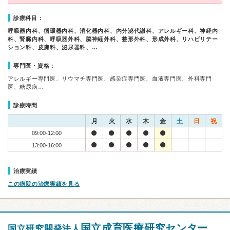
診療科目：
呼吸器内科、循環器内科、消化器内科、内分泌代謝科、アレルギー科、神経内
科、腎臓内科、呼吸器外科、脳神経外科、整形外科、形成外科、リハビリテー
ション科、皮膚科、泌尿器科、…
専門医・資格：
アレルギー専門医、リウマチ専門医、感染症専門医、血液専門医、外科専門
医、糖尿病…
診療時間
月
火
水
木
金
土
日
祝
09:00-12:00
13:00-16:00
治療実績
この病院の治療実績を見る
国立成育医療研究センター
国立研究開発法人