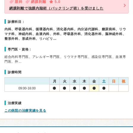
眼科
網膜剥離
5.0
網膜剥離で強膜内陥術（バックリング術）を受けました
診療科目：
内科、呼吸器内科、循環器内科、消化器内科、内分泌代謝科、糖尿病科、リウ
マチ科、神経内科、血液内科、外科、呼吸器外科、消化器外科、脳神経外科、
整形外科、形成外科、リハビリ…
専門医・資格：
総合内科専門医、アレルギー専門医、リウマチ専門医、感染症専門医、血液専
門医、外…
診療時間
月
火
水
木
金
土
日
祝
09:00-16:00
治療実績
この病院の治療実績を見る